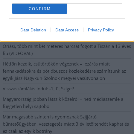
CONFIRM
A SZOL24 legfrissebb 24 cikke
Data Deletion
Data Access
Privacy Policy
A Tisza Párt Dr. Baka Andrást jelöli köztársasági elnöknek
Óriási, több mint két méteres harcsát fogott a Tiszán a 13 éves
fiú (VIDEÓVAL)
Hétfőn kezdik, csütörtökön végeznek – lezárás miatt
fennakadásokra és pótlóbuszos közlekedésre számítsunk az
egyik Jász-Nagykun-Szolnok megyei vasútvonalon
Visszaszámlálás indul: -1, 0, Sziget!
Magyarország jobban látszik közelről – heti médiaszemle a
független helyi sajtóból
Már magasabb szinten is nyomoznak Szijjártó
büntetőügyében, vesztegetés miatt 3 év letöltendőt kaphat és
ez csak az egyik botrány