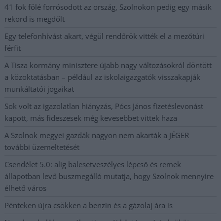
41 fok fölé forrósodott az ország, Szolnokon pedig egy másik
rekord is megdőlt
Egy telefonhívást akart, végül rendőrök vitték el a mezőtúri
férfit
A Tisza kormány minisztere újabb nagy változásokról döntött
a közoktatásban – például az iskolaigazgatók visszakapják
munkáltatói jogaikat
Sok volt az igazolatlan hiányzás, Pócs János fizetéslevonást
kapott, más fideszesek még kevesebbet vittek haza
A Szolnok megyei gazdák nagyon nem akarták a JÉGER
további üzemeltetését
Csendélet 5.0: alig balesetveszélyes lépcső és remek
állapotban levő buszmegálló mutatja, hogy Szolnok mennyire
élhető város
Pénteken újra csökken a benzin és a gázolaj ára is