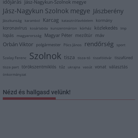
időjárás
Jász-Nagykun-Szolnok megye
Jász-Nagykun Szolnok megye
Jászberény
Karcag
kormány
Jászkunság
karambol
katasztrófavédelem
közlekedés
koronavírus
kórház
kosárlabda
kunszentmárton
lmp
Magyar Péter
máv
lopás
mezőtúr
magyarország
rendőrség
Orbán Viktor
polgármester
Pócs János
sport
Szolnok
tisza
tiszafüred
Szalay Ferenc
tisza-tó
tiszaföldvár
törökszentmiklós
vonat
választás
tűz
tisza part
vasút
ukrajna
önkormányzat
Nézd és hallgasd velünk!