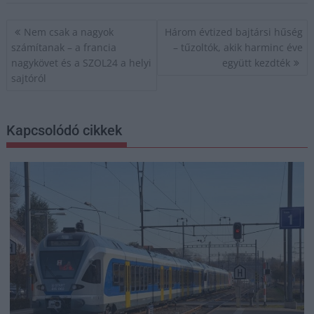
Bejegyzés
Nem csak a nagyok
Három évtized bajtársi hűség
navigáció
számítanak – a francia
– tűzoltók, akik harminc éve
nagykövet és a SZOL24 a helyi
együtt kezdték
sajtóról
Kapcsolódó cikkek