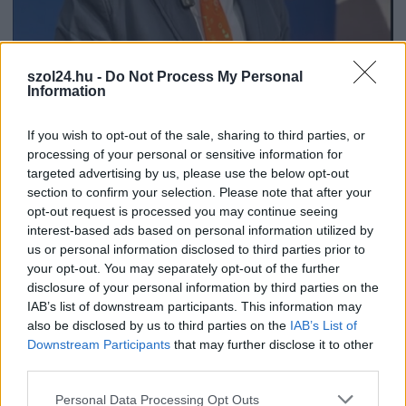
szol24.hu -
Do Not Process My Personal
2026.08.06.
Kiss Lajos
Information
Sok volt az igazolatlan hiányzás, Pócs János
fizetéslevonást kapott, más fideszesek még
kevesebbet vittek haza
If you wish to opt-out of the sale, sharing to third parties, or
processing of your personal or sensitive information for
A jászsági fideszes képviselő túl sokszor hiányzott
targeted advertising by us, please use the below opt-out
igazolatlanul a szavazásokról, de még mindig olcsón
section to confirm your selection. Please note that after your
megúszta ahhoz...
opt-out request is processed you may continue seeing
interest-based ads based on personal information utilized by
JNSZ megyei hírek
us or personal information disclosed to third parties prior to
your opt-out. You may separately opt-out of the further
disclosure of your personal information by third parties on the
IAB’s list of downstream participants. This information may
also be disclosed by us to third parties on the
IAB’s List of
Downstream Participants
that may further disclose it to other
third parties.
Please note that this website/app uses one or more Google
Personal Data Processing Opt Outs