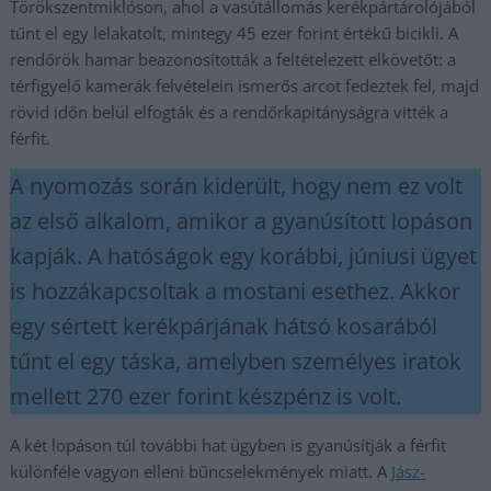
Törökszentmiklóson, ahol a vasútállomás kerékpártárolójából
tűnt el egy lelakatolt, mintegy 45 ezer forint értékű bicikli. A
rendőrök hamar beazonosították a feltételezett elkövetőt: a
térfigyelő kamerák felvételein ismerős arcot fedeztek fel, majd
rövid időn belül elfogták és a rendőrkapitányságra vitték a
férfit.
A nyomozás során kiderült, hogy nem ez volt
az első alkalom, amikor a gyanúsított lopáson
kapják. A hatóságok egy korábbi, júniusi ügyet
is hozzákapcsoltak a mostani esethez. Akkor
egy sértett kerékpárjának hátsó kosarából
tűnt el egy táska, amelyben személyes iratok
mellett 270 ezer forint készpénz is volt.
A két lopáson túl további hat ügyben is gyanúsítják a férfit
különféle vagyon elleni bűncselekmények miatt. A
Jász-