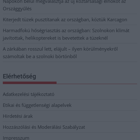
Napokon belül megválasztja az új köztársasági elnököt az
Országgyűlés
Kiterjedt tüzek pusztítanak az országban, köztük Karcagon
Harmadfokú hőségriasztás az országban: Szolnokon klímát
javítottak, helikoptereket is bevetettek a tüzeknél
A zárkában rosszul lett, elájult – ilyen körülményekről
számoltak be a szolnoki börtönből
Elérhetőség
Adatkezelési tájékoztató
Etikai és függetlenségi alapelvek
Hirdetési árak
Hozzászólási és Moderálási Szabályzat
Impresszum