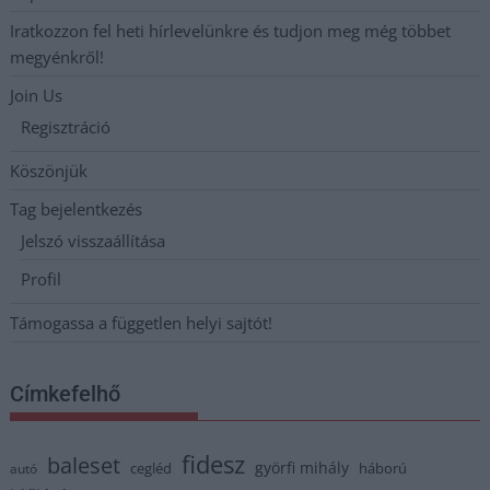
Iratkozzon fel heti hírlevelünkre és tudjon meg még többet
megyénkről!
Join Us
Regisztráció
Köszönjük
Tag bejelentkezés
Jelszó visszaállítása
Profil
Támogassa a független helyi sajtót!
Címkefelhő
fidesz
baleset
györfi mihály
cegléd
háború
autó