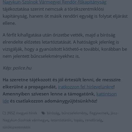
Nagykun-Szolnok Vármegyei Rendőr-főkapitányság
tájékoztatása szerint nemcsak a törökszentmiklósi
kapitányság, hanem öt másik rendőri egység is folytat eljárást
ellene.
A férfit kihallgatása után őrizetbe vették, majd a bíróság
elrendelte előzetes letartóztatását. A hatóságok jelenleg is
vizsgálják, hogy a gyanúsított köthető-e további, korábban be
nem jelentett bűncselekményekhez is.
Kép: police.hu
Ha szeretne tájékozott és jól értesült lenni, de messzire
elkerülné a propagandát,
iratkozzon fel hírlevelünkre
!
Amennyiben szívesen lenne a támogatónk,
kattintson
ide
és csatlakozzon adománygyűjtésünkhöz!
,
,
,
JNSZ megyei hírek
bíróság
bűncselekmény
Fegyvernek
Jász-
,
,
,
,
Nagykun-Szolnok vármegye
letartóztatás
lopás
rendőrség
törökszentmiklós