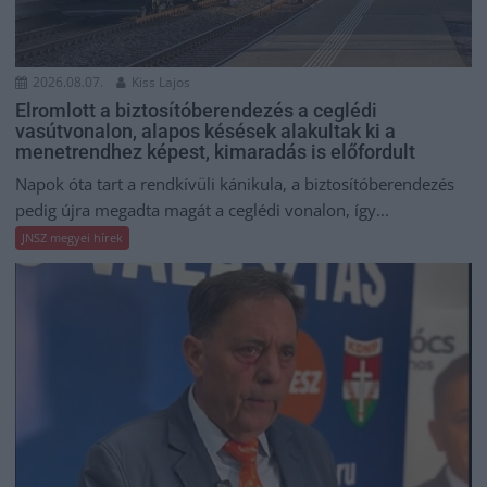
2026.08.07.
Kiss Lajos
Elromlott a biztosítóberendezés a ceglédi
vasútvonalon, alapos késések alakultak ki a
menetrendhez képest, kimaradás is előfordult
Napok óta tart a rendkívüli kánikula, a biztosítóberendezés
pedig újra megadta magát a ceglédi vonalon, így...
JNSZ megyei hírek