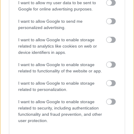
I want to allow my user data to be sent to
Google for online advertising purposes.
I want to allow Google to send me
personalized advertising.
I want to allow Google to enable storage
related to analytics like cookies on web or
device identifiers in apps.
I want to allow Google to enable storage
Hírlevél feliratkozás
related to functionality of the website or app.
Adja meg keresztnevét:
Adja
I want to allow Google to enable storage
meg e-mail címét:
related to personalization.
Megismertem és elfogadom a
GDPR-szabályzat
ot
I want to allow Google to enable storage
related to security, including authentication
functionality and fraud prevention, and other
Nem szeretne lemaradni semmiről? Csak egy kattintás, és hírlevelünk a
user protection.
legfrissebb információkkal és exkluzív tartalmakkal hétről hétre
postaládájába érkezik!