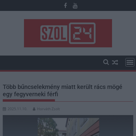
Skip
to
content
Több bűncselekmény miatt került rács mögé
egy fegyverneki férfi
2025.11.10.
Horváth Zsolt