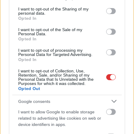
services and may gather and store information including but
not limited to your visit or usage behaviour. You may click to
I want to opt-out of the Sharing of my
personal data.
grant or deny consent to Google and its third-party tags to
Opted In
use your data for below specified purposes in below Google
consent section.
I want to opt-out of the Sale of my
Personal Data.
2026.08.06.
Fazekas Adrián
Opted In
A Szolnok megyei gazdák nagyon nem akarták a
JÉGER további üzemeltetését
I want to opt-out of processing my
Personal Data for Targeted Advertising.
Ahogy korábban már írtunk róla, megyei szinten
Opted In
alkalmazkodik a gazdálkodók döntéséhez az
I want to opt-out of Collection, Use,
Agrárminisztérium és a Nemzeti...
Retention, Sale, and/or Sharing of my
Personal Data that Is Unrelated with the
JNSZ megyei hírek
Purposes for which it was collected.
Opted Out
Google consents
I want to allow Google to enable storage
related to advertising like cookies on web or
device identifiers in apps.