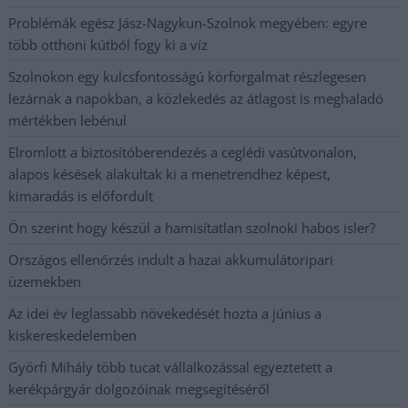
Problémák egész Jász-Nagykun-Szolnok megyében: egyre
több otthoni kútból fogy ki a víz
Szolnokon egy kulcsfontosságú körforgalmat részlegesen
lezárnak a napokban, a közlekedés az átlagost is meghaladó
mértékben lebénul
Elromlott a biztosítóberendezés a ceglédi vasútvonalon,
alapos késések alakultak ki a menetrendhez képest,
kimaradás is előfordult
Ön szerint hogy készül a hamisítatlan szolnoki habos isler?
Országos ellenőrzés indult a hazai akkumulátoripari
üzemekben
Az idei év leglassabb növekedését hozta a június a
kiskereskedelemben
Györfi Mihály több tucat vállalkozással egyeztetett a
kerékpárgyár dolgozóinak megsegítéséről