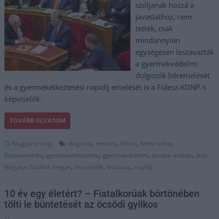
szóljanak hozzá a
javaslathoz, nem
tették, csak
mindannyian
egységesen leszavazták
a gyermekvédelmi
dolgozók béremelését
és a gyermekétkeztetési napidíj emelését is a Fidesz-KDNP-s
képviselők.
TOVÁBB OLVASOM
,
,
,
,
Magyarország
dolgozók
emelés
fidesz
fidesz-kdnp
,
,
,
,
fizetésemelés
gyermekétkeztetés
gyermekvédelmi
jámbor andrás
Jász-
,
,
,
Nagykun Szolnok megye
képviselők
leszavaz
napidíj
10 év egy életért? – Fiatalkorúak börtönében
tölti le büntetését az öcsödi gyilkos