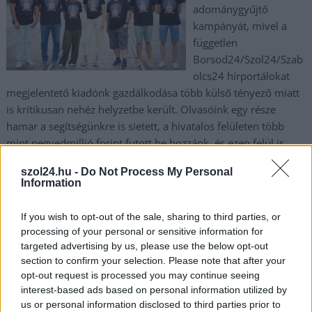
adománygyűjtő
kampányát, mivel a
független
Borsod24/Szol24/Szab
olcs24 hírportálokat
megjelentető kiadónk gazdálkodása több külső tényező miatt
is kritikusan nehéz helyzetbe került. Olvasóink egy része
hamar a segítségünkre is sietett, a hivatalos felületen több
mint negyedmillió forint futott be hozzánk, és ezen felül is
sokan juttattak el különböző összegeket hozzánk.
szol24.hu -
Do Not Process My Personal
Information
TOVÁBB OLVASOM
If you wish to opt-out of the sale, sharing to third parties, or
,
,
,
,
,
JNSZ megyei hírek
adomány
borsod24
gyűjtés
szabolcs24
szol24
processing of your personal or sensitive information for
támogatás
targeted advertising by us, please use the below opt-out
section to confirm your selection. Please note that after your
opt-out request is processed you may continue seeing
Szoros versenyben maradt Tiszabura
interest-based ads based on personal information utilized by
polgármestere Vavrik Géza
us or personal information disclosed to third parties prior to