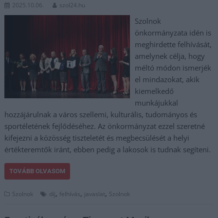
2025.10.06.
szol24.hu
Szolnok
önkormányzata idén is
meghirdette felhívását,
amelynek célja, hogy
méltó módon ismerjék
el mindazokat, akik
kiemelkedő
munkájukkal
hozzájárulnak a város szellemi, kulturális, tudományos és
sportéletének fejlődéséhez. Az önkormányzat ezzel szeretné
kifejezni a közösség tiszteletét és megbecsülését a helyi
értékteremtők iránt, ebben pedig a lakosok is tudnak segíteni.
TOVÁBB OLVASOM
,
,
,
Szolnok
díj
felhívás
javaslat
Szolnok