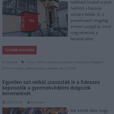
található hivatalt a jövő
hétfőtől a bezárás
sorsára ítélték. Ez a
postahivatal rengeteg
embert szolgál ki, most
még tehetünk a
bezárás ellen.
TOVÁBB OLVASOM
,
,
,
,
,
Szolnok
10-es
aláírás
auchan
bezárás
hivatal
Jász-Nagykun
,
,
,
,
Szolnok megye
petíció
posta
szandai rét
Szolnok
Egyetlen szó nélkül szavazták le a fideszes
képviselők a gyermekvédelmi dolgozók
béremelését
2025.10.06.
Kiss Lajos
Bár kérték őket, hogy