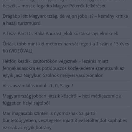
beszélt – most elfogadta Magyar Péterék felkérését
Drágább lett Magyarország, de vajon jobb is? – kemény kritika
a hazai turizmusról
A Tisza Párt Dr. Baka Andrást jelöli köztársasági elnöknek
Óriási, több mint két méteres harcsát fogott a Tiszán a 13 éves
fiú (VIDEÓVAL)
Hétfőn kezdik, csütörtökön végeznek – lezárás miatt
fennakadásokra és pótlóbuszos közlekedésre számítsunk az
egyik Jász-Nagykun-Szolnok megyei vasútvonalon
Visszaszámlálás indul: -1, 0, Sziget!
Magyarország jobban látszik közelről – heti médiaszemle a
független helyi sajtóból
Már magasabb szinten is nyomoznak Szijjártó
büntetőügyében, vesztegetés miatt 3 év letöltendőt kaphat és
ez csak az egyik botrány