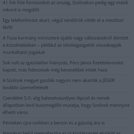
41 fok fölé forrósodott az ország, Szolnokon pedig egy másik
rekord is megdőlt
Egy telefonhívást akart, végül rendőrök vitték el a mezőtúri
férfit
A Tisza kormány minisztere újabb nagy változásokról döntött
a közoktatásban – például az iskolaigazgatók visszakapják
munkáltatói jogaikat
Sok volt az igazolatlan hiányzás, Pócs János fizetéslevonást
kapott, más fideszesek még kevesebbet vittek haza
A Szolnok megyei gazdák nagyon nem akarták a JÉGER
további üzemeltetését
Csendélet 5.0: alig balesetveszélyes lépcső és remek
állapotban levő buszmegálló mutatja, hogy Szolnok mennyire
élhető város
Pénteken újra csökken a benzin és a gázolaj ára is
Napokon belül megválasztja az új köztársasági elnököt az