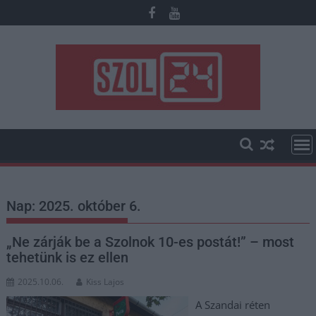
Skip
to
content
Nap:
2025. október 6.
„Ne zárják be a Szolnok 10-es postát!” – most
tehetünk is ez ellen
2025.10.06.
Kiss Lajos
A Szandai réten