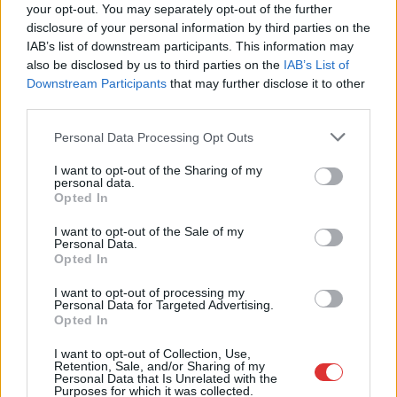
2025.10.06.
Fazekas Adrián
your opt-out. You may separately opt-out of the further
disclosure of your personal information by third parties on the
Október 5-én,
IAB’s list of downstream participants. This information may
vasárnap rendhagyó
also be disclosed by us to third parties on the
IAB’s List of
keretek között tartottak
Downstream Participants
that may further disclose it to other
időközi önkormányzati
third parties.
választást Tiszaburán.
Please note that this website/app uses one or more Google
Personal Data Processing Opt Outs
A Szol24-en számos
services and may gather and store information including but
alkalommal írtunk róla,
not limited to your visit or usage behaviour. You may click to
I want to opt-out of the Sharing of my
personal data.
hogy a
grant or deny consent to Google and its third-party tags to
Opted In
településen elképesztően nagy mezőny sorakozott fel,
use your data for below specified purposes in below Google
összesen hetven jelölt indult egy polgármesteri és hat
consent section.
I want to opt-out of the Sale of my
Personal Data.
képviselői helyért. A rengeteg tekintetben aggasztó választási
Opted In
procedúra győztese Tiszabura régi-új polgármestere, Vavrik
Géza lett.
I want to opt-out of processing my
Personal Data for Targeted Advertising.
Opted In
TOVÁBB OLVASOM
I want to opt-out of Collection, Use,
Retention, Sale, and/or Sharing of my
,
,
,
,
Választások
időközi választás
polgármester
szavazás
tiszabura
Personal Data that Is Unrelated with the
,
Purposes for which it was collected.
választás
vavrik géza