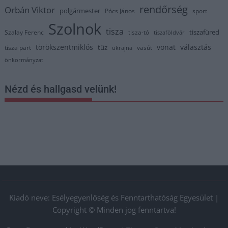
rendőrség
Orbán Viktor
polgármester
Pócs János
sport
Szolnok
tisza
tiszafüred
Szalay Ferenc
tisza-tó
tiszaföldvár
törökszentmiklós
vonat
választás
tűz
tisza part
vasút
ukrajna
önkormányzat
Nézd és hallgasd velünk!
Kiadó neve: Esélyegyenlőség és Fenntarthatóság Egyesület |
Copyright © Minden jog fenntartva!