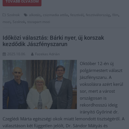
TOVÁBB OLVASOM
,
,
,
,
,
Szolnok
alkotás
csizmadia attila
fesztivál
fesztiválország
film
,
,
mozi
Szolnok
tiszapart mozi
Időközi választás: Bárki nyer, új korszak
kezdődik Jászfényszarun
2025.10.06.
Fazekas Adrián
Október 12-én új
polgármestert választ
Jászfényszaru. A
voksolásra azért kerül
sor, mert a várost
országosan is
rekordhosszú ideig
irányító Győriné dr.
Czeglédi Márta egészségi okok miatt lemondott tisztségéről. A
választáson két független jelölt, Dr. Sándor Mátyás és