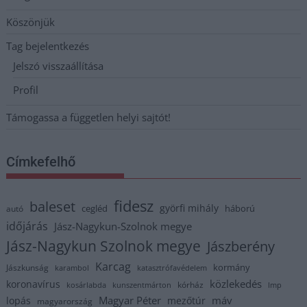
Köszönjük
Tag bejelentkezés
Jelszó visszaállítása
Profil
Támogassa a független helyi sajtót!
Címkefelhő
fidesz
baleset
györfi mihály
cegléd
háború
autó
időjárás
Jász-Nagykun-Szolnok megye
Jász-Nagykun Szolnok megye
Jászberény
Karcag
kormány
Jászkunság
karambol
katasztrófavédelem
közlekedés
koronavírus
kórház
kosárlabda
kunszentmárton
lmp
Magyar Péter
máv
lopás
mezőtúr
magyarország