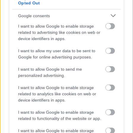
Opted Out
Szolnok nagy pofonba szaladt bele, de mégis ott
Google consents
lesz az Eurokupa főtábláján
I want to allow Google to enable storage
2025.10.06.
Horváth Zsolt
related to advertising like cookies on web or
device identifiers in apps.
A férfi vízilabda
Eurokupa
I want to allow my user data to be sent to
spanyolországi
Google for online advertising purposes.
selejtezőjében a
I want to allow Google to send me
Szolnoki Dózsa
personalized advertising.
váratlanul nagy
különbségű vereséget
I want to allow Google to enable storage
szenvedett a házigazda
related to analytics like cookies on web or
Terrassától, ám ennek ellenére továbbjutott a sorozat
device identifiers in apps.
következő szakaszába.
I want to allow Google to enable storage
related to functionality of the website or app.
TOVÁBB OLVASOM
I want to allow Google to enable storage
,
,
,
,
,
Szolnok
Apollon Szmirnisz
bvsc
eurokupa
sport
Szolnok