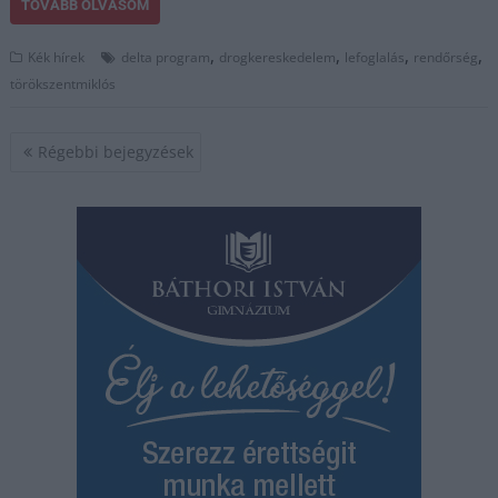
TOVÁBB OLVASOM
,
,
,
,
Kék hírek
delta program
drogkereskedelem
lefoglalás
rendőrség
törökszentmiklós
Bejegyzés
Régebbi bejegyzések
navigáció