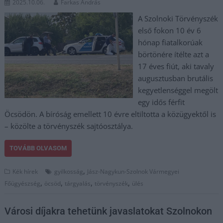
2025.10.06.
Farkas András
A Szolnoki Törvényszék
első fokon 10 év 6
hónap fiatalkorúak
börtönére ítélte azt a
17 éves fiút, aki tavaly
augusztusban brutális
kegyetlenséggel megölt
egy idős férfit
Öcsödön. A bíróság emellett 10 évre eltiltotta a közügyektől is
– közölte a törvényszék sajtóosztálya.
TOVÁBB OLVASOM
,
Kék hírek
gyilkosság
Jász-Nagykun-Szolnok Vármegyei
,
,
,
,
Főügyészség
öcsöd
tárgyalás
törvényszék
ülés
Városi díjakra tehetünk javaslatokat Szolnokon