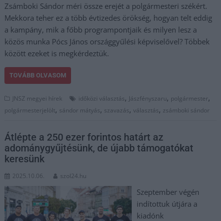
Zsámboki Sándor méri össze erejét a polgármesteri székért.
Mekkora teher ez a több évtizedes örökség, hogyan telt eddig
a kampány, mik a főbb programpontjaik és milyen lesz a
közös munka Pócs János országgyűlési képviselővel? Többek
között ezeket is megkérdeztük.
TOVÁBB OLVASOM
,
,
,
JNSZ megyei hírek
időközi választás
Jászfényszaru
polgármester
,
,
,
,
polgármesterjelölt
sándor mátyás
szavazás
választás
zsámboki sándor
Átlépte a 250 ezer forintos határt az
adománygyűjtésünk, de újabb támogatókat
keresünk
2025.10.06.
szol24.hu
Szeptember végén
indítottuk útjára a
kiadónk