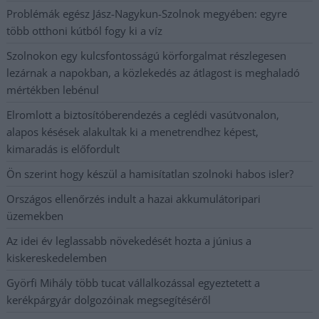
Problémák egész Jász-Nagykun-Szolnok megyében: egyre
több otthoni kútból fogy ki a víz
Szolnokon egy kulcsfontosságú körforgalmat részlegesen
lezárnak a napokban, a közlekedés az átlagost is meghaladó
mértékben lebénul
Elromlott a biztosítóberendezés a ceglédi vasútvonalon,
alapos késések alakultak ki a menetrendhez képest,
kimaradás is előfordult
Ön szerint hogy készül a hamisítatlan szolnoki habos isler?
Országos ellenőrzés indult a hazai akkumulátoripari
üzemekben
Az idei év leglassabb növekedését hozta a június a
kiskereskedelemben
Györfi Mihály több tucat vállalkozással egyeztetett a
kerékpárgyár dolgozóinak megsegítéséről