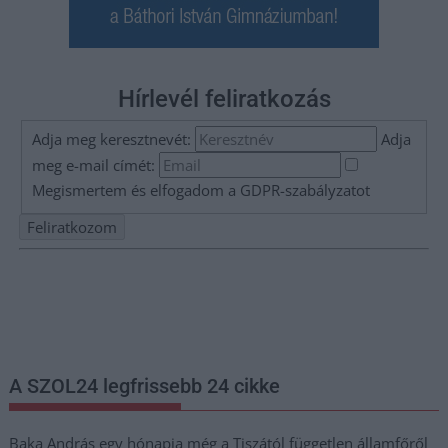
Hírlevél feliratkozás
Adja meg keresztnevét:
Adja
meg e-mail címét:
Megismertem és elfogadom a
GDPR-szabályzat
ot
Nem szeretne lemaradni semmiről? Csak egy kattintás, és hírlevelünk a
legfrissebb információkkal és exkluzív tartalmakkal hétről hétre
postaládájába érkezik!
A SZOL24 legfrissebb 24 cikke
Baka András egy hónapja még a Tiszától független államfőről