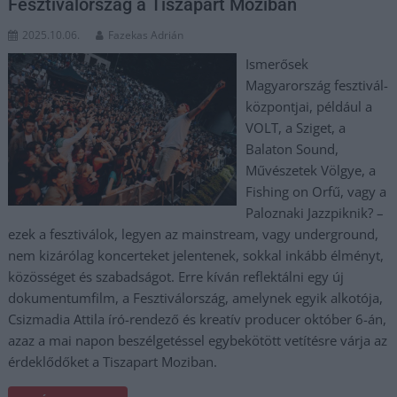
Fesztiválország a Tiszapart Moziban
2025.10.06.
Fazekas Adrián
Ismerősek
Magyarország fesztivál-
központjai, például a
VOLT, a Sziget, a
Balaton Sound,
Művészetek Völgye, a
Fishing on Orfű, vagy a
Paloznaki Jazzpiknik? –
ezek a fesztiválok, legyen az mainstream, vagy underground,
nem kizárólag koncerteket jelentenek, sokkal inkább élményt,
közösséget és szabadságot. Erre kíván reflektálni egy új
dokumentumfilm, a Fesztiválország, amelynek egyik alkotója,
Csizmadia Attila író-rendező és kreatív producer október 6-án,
azaz a mai napon beszélgetéssel egybekötött vetítésre várja az
érdeklődőket a Tiszapart Moziban.