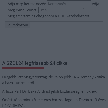
Adja meg keresztnevét:
Adja
meg e-mail címét:
Megismertem és elfogadom a
GDPR-szabályzat
ot
Nem szeretne lemaradni semmiről? Csak egy kattintás, és hírlevelünk a
legfrissebb információkkal és exkluzív tartalmakkal hétről hétre
postaládájába érkezik!
A SZOL24 legfrissebb 24 cikke
Drágább lett Magyarország, de vajon jobb is? – kemény kritika
a hazai turizmusról
A Tisza Párt Dr. Baka Andrást jelöli köztársasági elnöknek
Óriási, több mint két méteres harcsát fogott a Tiszán a 13 éves
fiú (VIDEÓVAL)