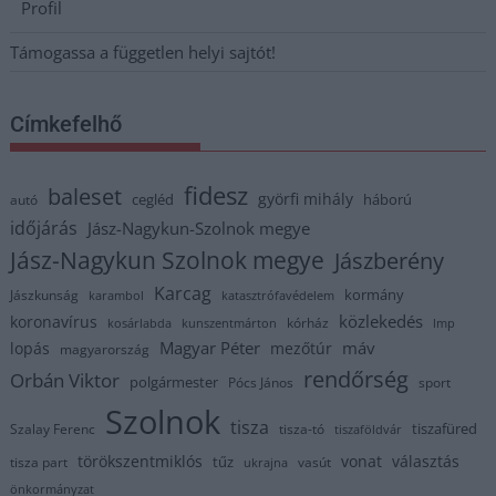
Profil
Támogassa a független helyi sajtót!
Címkefelhő
fidesz
baleset
györfi mihály
cegléd
háború
autó
időjárás
Jász-Nagykun-Szolnok megye
Jász-Nagykun Szolnok megye
Jászberény
Karcag
kormány
Jászkunság
karambol
katasztrófavédelem
közlekedés
koronavírus
kórház
kosárlabda
kunszentmárton
lmp
Magyar Péter
máv
lopás
mezőtúr
magyarország
rendőrség
Orbán Viktor
polgármester
Pócs János
sport
Szolnok
tisza
tiszafüred
Szalay Ferenc
tisza-tó
tiszaföldvár
törökszentmiklós
vonat
választás
tűz
tisza part
vasút
ukrajna
önkormányzat