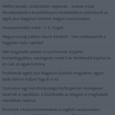
Hétfőn kezdik, csütörtökön végeznek – lezárás miatt
fennakadásokra és pótlóbuszos közlekedésre számítsunk az
egyik Jász-Nagykun-Szolnok megyei vasútvonalon
Visszaszámlálás indul: -1, 0, Sziget!
Magyarország jobban látszik közelről – heti médiaszemle a
független helyi sajtóból
Már magasabb szinten is nyomoznak Szijjártó
büntetőügyében, vesztegetés miatt 3 év letöltendőt kaphat és
ez csak az egyik botrány
Problémák egész Jász-Nagykun-Szolnok megyében: egyre
több otthoni kútból fogy ki a víz
Szolnokon egy kulcsfontosságú körforgalmat részlegesen
lezárnak a napokban, a közlekedés az átlagost is meghaladó
mértékben lebénul
Elromlott a biztosítóberendezés a ceglédi vasútvonalon,