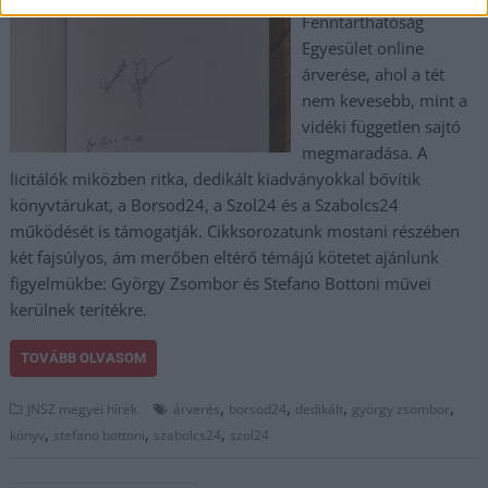
Fenntarthatóság
Egyesület online
árverése, ahol a tét
nem kevesebb, mint a
vidéki független sajtó
megmaradása. A
licitálók miközben ritka, dedikált kiadványokkal bővítik
könyvtárukat, a Borsod24, a Szol24 és a Szabolcs24
működését is támogatják. Cikksorozatunk mostani részében
két fajsúlyos, ám merőben eltérő témájú kötetet ajánlunk
figyelmükbe: György Zsombor és Stefano Bottoni művei
kerülnek terítékre.
TOVÁBB OLVASOM
,
,
,
,
JNSZ megyei hírek
árverés
borsod24
dedikált
györgy zsombor
,
,
,
könyv
stefano bottoni
szabolcs24
szol24