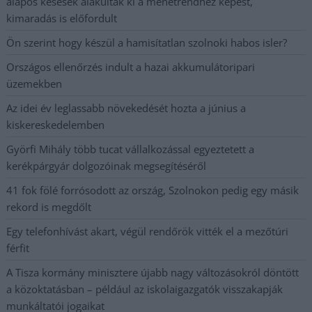
alapos késések alakultak ki a menetrendhez képest,
kimaradás is előfordult
Ön szerint hogy készül a hamisítatlan szolnoki habos isler?
Országos ellenőrzés indult a hazai akkumulátoripari
üzemekben
Az idei év leglassabb növekedését hozta a június a
kiskereskedelemben
Györfi Mihály több tucat vállalkozással egyeztetett a
kerékpárgyár dolgozóinak megsegítéséről
41 fok fölé forrósodott az ország, Szolnokon pedig egy másik
rekord is megdőlt
Egy telefonhívást akart, végül rendőrök vitték el a mezőtúri
férfit
A Tisza kormány minisztere újabb nagy változásokról döntött
a közoktatásban – például az iskolaigazgatók visszakapják
munkáltatói jogaikat