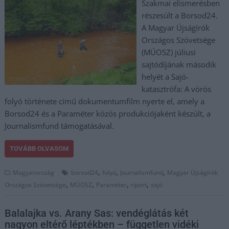
Szakmai elismerésben
részesült a Borsod24.
A Magyar Újságírók
Országos Szövetsége
(MÚOSZ) júliusi
sajtódíjának második
helyét a Sajó-
katasztrófa: A vörös
folyó története című dokumentumfilm nyerte el, amely a
Borsod24 és a Paraméter közös produkciójaként készült, a
Journalismfund támogatásával.
TOVÁBB OLVASOM
,
,
,
Magyarország
borsod24
folyó
Journalismfund
Magyar Újságírók
,
,
,
,
Országos Szövetsége
MÚOSZ
Paraméter
riport
sajó
Balalajka vs. Arany Sas: vendéglátás két
nagyon eltérő léptékben – független vidéki