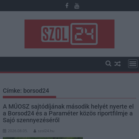
Skip
to
content
Címke:
borsod24
A MÚOSZ sajtódíjának második helyét nyerte el
a Borsod24 és a Paraméter közös riportfilmje a
Sajó szennyezéséről
2026.08.05.
szol24.hu