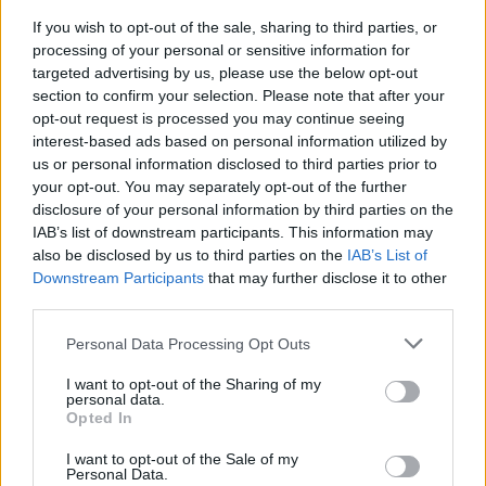
követőinket, hogyan
If you wish to opt-out of the sale, sharing to third parties, or
alakult akciónk. Annyit
processing of your personal or sensitive information for
már a bevezetőben elárulhatunk, hogy olvasóink és
targeted advertising by us, please use the below opt-out
támogatóink korábban soha látott energiákat mozgattak meg
section to confirm your selection. Please note that after your
annak érdekében, hogy elősegítsék további működésünket.
opt-out request is processed you may continue seeing
interest-based ads based on personal information utilized by
TOVÁBB OLVASOM
us or personal information disclosed to third parties prior to
your opt-out. You may separately opt-out of the further
disclosure of your personal information by third parties on the
,
,
,
JNSZ megyei hírek
adomány
adománygyűjtés
borsod24
IAB’s list of downstream participants. This information may
,
,
hárommillió
szabolcs24
szol24
also be disclosed by us to third parties on the
IAB’s List of
Downstream Participants
that may further disclose it to other
Perintfalvi Rita dedikált könyvével is segíthetjük
third parties.
a Szol24 és társlapjai működését
Please note that this website/app uses one or more Google
Personal Data Processing Opt Outs
2025.12.19.
szol24.hu
services and may gather and store information including but
not limited to your visit or usage behaviour. You may click to
I want to opt-out of the Sharing of my
Különleges online
personal data.
grant or deny consent to Google and its third-party tags to
Opted In
könyvárveréssel
use your data for below specified purposes in below Google
segíthetjük a független
consent section.
I want to opt-out of the Sale of my
regionális újságírást: az
Personal Data.