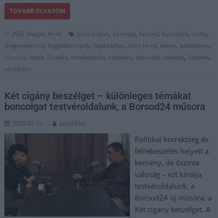
TOVÁBB OLVASOM
,
,
,
,
,
JNSZ megyei hírek
bács-kiskun
baranya
borsod
borsod24
curtis
,
,
,
,
,
,
drogprevenció
független lapok
hajdú-bihar
helyi hírek
heves
kábítószer
,
,
,
,
,
,
kucsera
loupe Színház
mediaajanlo
szabolcs
szexuális zaklatás
Szolnok
veszprém
Két cigány beszélget – különleges témákat
boncolgat testvéroldalunk, a Borsod24 műsora
2026.02.12.
szol24.hu
Politikai korrektség és
félrebeszélés helyett a
kemény, de őszinte
valóság – ezt kínálja
testvéroldalunk, a
Borsod24 új műsora, a
Két cigány beszélget. A