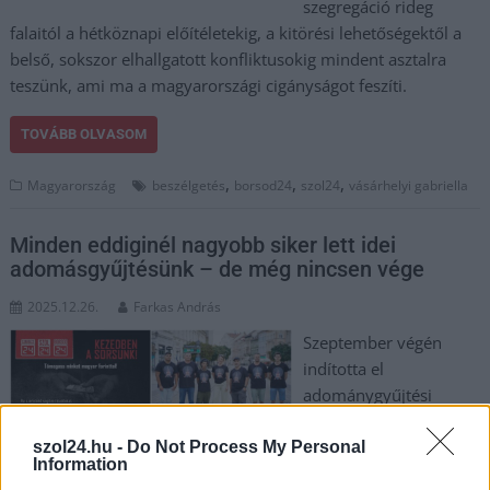
szegregáció rideg
falaitól a hétköznapi előítéletekig, a kitörési lehetőségektől a
belső, sokszor elhallgatott konfliktusokig mindent asztalra
teszünk, ami ma a magyarországi cigányságot feszíti.
TOVÁBB OLVASOM
,
,
,
Magyarország
beszélgetés
borsod24
szol24
vásárhelyi gabriella
Minden eddiginél nagyobb siker lett idei
adomásgyűjtésünk – de még nincsen vége
2025.12.26.
Farkas András
Szeptember végén
indította el
adománygyűjtési
akcióját a Borsod24, az
év végéhez közeledve
szol24.hu -
Do Not Process My Personal
Information
itt az ideje tájékoztatni