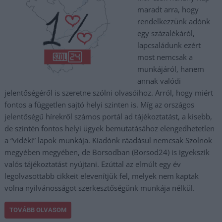
maradt arra, hogy
rendelkezzünk adónk
egy százalékáról,
lapcsaládunk ezért
most nemcsak a
munkájáról, hanem
annak valódi
jelentőségéről is szeretne szólni olvasóihoz. Arról, hogy miért
fontos a független sajtó helyi szinten is. Míg az országos
jelentőségű hírekről számos portál ad tájékoztatást, a kisebb,
de szintén fontos helyi ügyek bemutatásához elengedhetetlen
a “vidéki” lapok munkája. Kiadónk ráadásul nemcsak Szolnok
megyében megyében, de Borsodban (Borsod24) is igyekszik
valós tájékoztatást nyújtani. Ezúttal az elmúlt egy év
legolvasottabb cikkeit elevenítjük fel, melyek nem kaptak
volna nyilvánosságot szerkesztőségünk munkája nélkül.
TOVÁBB OLVASOM