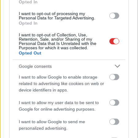
Opted In
Esélyegyenlőség és
Fenntarthatóság
I want to opt-out of processing my
Personal Data for Targeted Advertising.
Egyesület jótékonysági
Opted In
aukcióján dedikált
kötetek és ritkaságok kerülnek kalapács alá, a befolyt összeg
I want to opt-out of Collection, Use,
Retention, Sale, and/or Sharing of my
pedig teljes egészében a Borsod24, a Szol24 és a Szabolcs24
Personal Data that Is Unrelated with the
hírportálok fennmaradását szolgálja.
Purposes for which it was collected.
Opted Out
TOVÁBB OLVASOM
Google consents
,
,
,
,
,
Magyarország
árverés
borsod24
dedikált
fedor vilmos
hírportál
I want to allow Google to enable storage
,
,
,
,
related to advertising like cookies on web or
könyv
Perintfalvi Rita
somorjai lehel
szabolcs24
szol24
device identifiers in apps.
Miskolc titkai és a történelem mozaikjai:
I want to allow my user data to be sent to
Licitáljon dedikált könyvritkaságokra!
Google for online advertising purposes.
2025.12.18.
szol24.hu
I want to allow Google to send me
Töredezett
personalized advertising.
mozaikokból összeálló