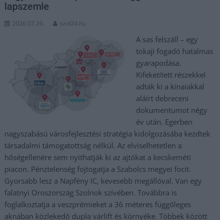
lapszemle
2026.07.26.
szol24.hu
A sas felszáll – egy
tokaji fogadó hatalmas
gyarapodása.
Kifeketített részekkel
adták ki a kínaiakkal
aláírt debreceni
dokumentumot négy
év után. Egerben
nagyszabású városfejlesztési stratégia kidolgozásába kezdtek
társadalmi támogatottság nélkül. Az elviselhetetlen a
hőségellenére sem nyithatják ki az ajtókat a kecskeméti
piacon. Pénztelenség fojtogatja a Szabolcs megyei focit.
Gyorsabb lesz a Napfény IC, kevesebb megállóval. Van egy
falatnyi Oroszország Szolnok szívében. Továbbra is
foglalkoztatja a veszprémieket a 36 méteres függőleges
aknában közlekedő dupla várlift és környéke. Többek között