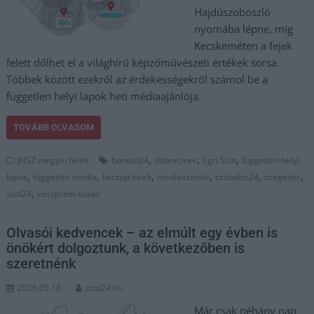
Hajdúszoboszló
nyomába lépne, míg
Kecskeméten a fejek
felett dőlhet el a világhírű képzőművészeti értékek sorsa.
Többek között ezekről az érdekességekről számol be a
független helyi lapok heti médiaajánlója.
TOVÁBB OLVASOM
,
,
,
JNSZ megyei hírek
borsod24
debreciner
Egri Szín
független helyi
,
,
,
,
,
,
lapok
független média
kecsup hírek
médiaszemle
szabolcs24
szegeder
,
szol24
veszprém kukac
Olvasói kedvencek – az elmúlt egy évben is
önökért dolgoztunk, a következőben is
szeretnénk
2026.05.18.
szol24.hu
Már csak néhány nap