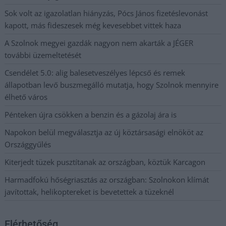
Sok volt az igazolatlan hiányzás, Pócs János fizetéslevonást
kapott, más fideszesek még kevesebbet vittek haza
A Szolnok megyei gazdák nagyon nem akarták a JÉGER
további üzemeltetését
Csendélet 5.0: alig balesetveszélyes lépcső és remek
állapotban levő buszmegálló mutatja, hogy Szolnok mennyire
élhető város
Pénteken újra csökken a benzin és a gázolaj ára is
Napokon belül megválasztja az új köztársasági elnököt az
Országgyűlés
Kiterjedt tüzek pusztítanak az országban, köztük Karcagon
Harmadfokú hőségriasztás az országban: Szolnokon klímát
javítottak, helikoptereket is bevetettek a tüzeknél
Elérhetőség