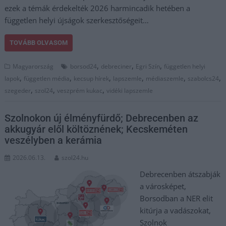
ezek a témák érdekelték 2026 harmincadik hetében a
független helyi újságok szerkesztőségeit…
TOVÁBB OLVASOM
,
,
,
Magyarország
borsod24
debreciner
Egri Szín
független helyi
,
,
,
,
,
,
lapok
független média
kecsup hírek
lapszemle
médiaszemle
szabolcs24
,
,
,
szegeder
szol24
veszprém kukac
vidéki lapszemle
Szolnokon új élményfürdő; Debrecenben az
akkugyár elől költöznének; Kecskeméten
veszélyben a kerámia
2026.06.13.
szol24.hu
Debrecenben átszabják
a városképet,
Borsodban a NER elit
kitúrja a vadászokat,
Szolnok