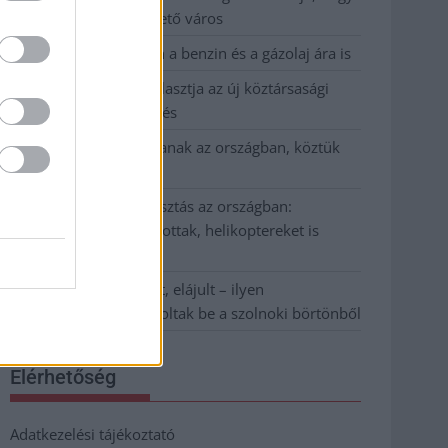
Szolnok mennyire élhető város
Pénteken újra csökken a benzin és a gázolaj ára is
Napokon belül megválasztja az új köztársasági
elnököt az Országgyűlés
Kiterjedt tüzek pusztítanak az országban, köztük
Karcagon
Harmadfokú hőségriasztás az országban:
Szolnokon klímát javítottak, helikoptereket is
bevetettek a tüzeknél
A zárkában rosszul lett, elájult – ilyen
körülményekről számoltak be a szolnoki börtönből
Elérhetőség
Adatkezelési tájékoztató