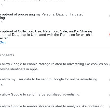
In
to opt-out of processing my Personal Data for Targeted
ing.
Farkas András
2026.08.07.
Horváth Zsolt
In
hogy készül a
Györfi Mihály több tucat
an szolnoki habos
vállalkozással egyeztetett a
o opt-out of Collection, Use, Retention, Sale, and/or Sharing
ersonal Data that Is Unrelated with the Purposes for which it
kerékpárgyár dolgozóinak
lected.
megsegítéséről
Out
asszikus desszert,
Rövid idő alatt számos vállalkozás
rációk óta szeretnek, és
jelezte, hogy segítene azoknak a
n ma is próbálnak
consents
munkavállalóknak, akik a tószegi
otni....
o allow Google to enable storage related to advertising like cookies on
kerékpárgyár bezárása...
evice identifiers in apps.
Szolnok
o allow my user data to be sent to Google for online advertising
s.
to allow Google to send me personalized advertising.
o allow Google to enable storage related to analytics like cookies on