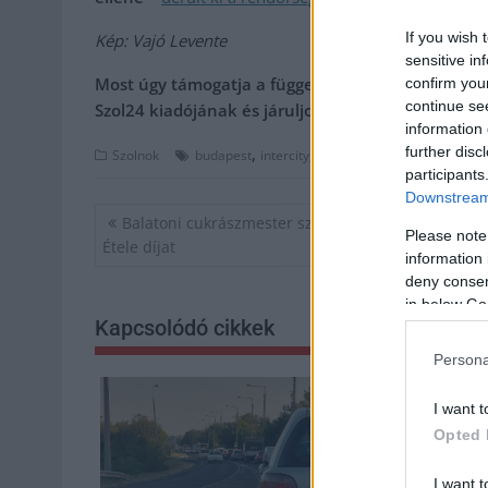
If you wish 
Kép: Vajó Levente
sensitive in
Most úgy támogatja a független médiát, hogy ez ö
confirm you
continue se
Szol24 kiadójának és járuljon hozzá a szabad sajt
information 
further disc
,
,
,
,
Szolnok
budapest
intercity
kés
nyíregyháza
nyomozó
participants
Downstream 
Bejegyzés
Balatoni cukrászmester szerezte meg a Magyaror
Please note
navigáció
Étele díjat
information 
deny consent
in below Go
Kapcsolódó cikkek
Persona
I want t
Opted 
I want t