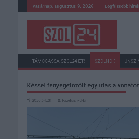
Skip
vasárnap, augusztus 9, 2026
Legfrissebb híre
to
content
TÁMOGASSA SZOL24-ET!
SZOLNOK
JNSZ 
Késsel fenyegetőzött egy utas a vonato
2026.04.29.
Fazekas Adrián