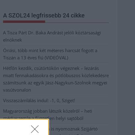
A SZOL24 legfrissebb 24 cikke
A Tisza Párt Dr. Baka Andrást jelöli köztársasági
elnöknek
Óriási, több mint két méteres harcsát fogott a
Tiszán a 13 éves fiú (VIDEÓVAL)
Hétfőn kezdik, csütörtökön végeznek – lezárás
miatt fennakadásokra és pótlóbuszos közlekedésre
számítsunk az egyik Jász-Nagykun-Szolnok megyei
vasútvonalon
Visszaszámlálás indul: -1, 0, Sziget!
Magyarország jobban látszik közelről – heti
médiaszemle a független helyi sajtóból
Már magasabb szinten is nyomoznak Szijjártó