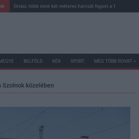
Óriási, több mint két méteres harcsát fogott a Tiszán a 13 
ink
MEGYE
BELFÖLD
KÉK
SPORT
MÉG TÖBB ROVAT
n Szolnok közelében