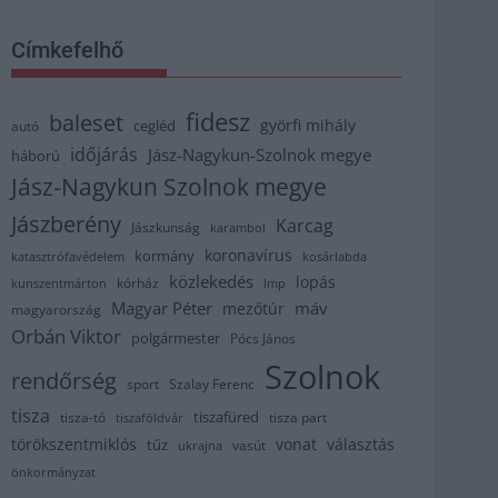
Címkefelhő
fidesz
baleset
györfi mihály
cegléd
autó
időjárás
Jász-Nagykun-Szolnok megye
háború
Jász-Nagykun Szolnok megye
Jászberény
Karcag
Jászkunság
karambol
koronavírus
kormány
katasztrófavédelem
kosárlabda
közlekedés
lopás
kórház
kunszentmárton
lmp
Magyar Péter
máv
mezőtúr
magyarország
Orbán Viktor
polgármester
Pócs János
Szolnok
rendőrség
sport
Szalay Ferenc
tisza
tiszafüred
tisza part
tisza-tó
tiszaföldvár
törökszentmiklós
vonat
választás
tűz
vasút
ukrajna
önkormányzat