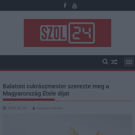
Skip
to
content
Balatoni cukrászmester szerezte meg a
Magyarország Étele díjat
2026.04.29.
Fazekas Adrián