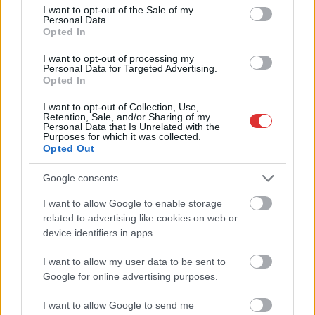
Györfi Mihály több tucat vállalkozással egyeztetett
consent section.
I want to opt-out of the Sale of my
a kerékpárgyár dolgozóinak megsegítéséről
Personal Data.
Opted In
Rövid idő alatt számos vállalkozás jelezte, hogy segítene
azoknak a munkavállalóknak, akik a tószegi kerékpárgyár
I want to opt-out of processing my
bezárása...
Personal Data for Targeted Advertising.
Opted In
Szolnok
I want to opt-out of Collection, Use,
Retention, Sale, and/or Sharing of my
Personal Data that Is Unrelated with the
Purposes for which it was collected.
Opted Out
Google consents
I want to allow Google to enable storage
related to advertising like cookies on web or
device identifiers in apps.
I want to allow my user data to be sent to
Google for online advertising purposes.
I want to allow Google to send me