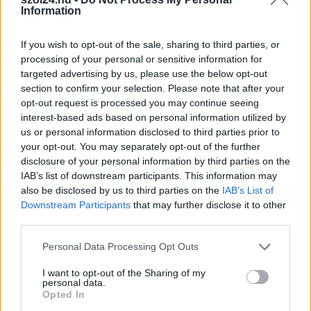
habos isler?
Information
Igazi retró klasszikus desszert, amelyet generációk óta
szeretnek, és amelyet sokan ma is próbálnak otthon
If you wish to opt-out of the sale, sharing to third parties, or
újraalkotni....
processing of your personal or sensitive information for
targeted advertising by us, please use the below opt-out
Szolnok
section to confirm your selection. Please note that after your
opt-out request is processed you may continue seeing
interest-based ads based on personal information utilized by
us or personal information disclosed to third parties prior to
your opt-out. You may separately opt-out of the further
disclosure of your personal information by third parties on the
IAB’s list of downstream participants. This information may
also be disclosed by us to third parties on the
IAB’s List of
Downstream Participants
that may further disclose it to other
third parties.
Please note that this website/app uses one or more Google
Personal Data Processing Opt Outs
services and may gather and store information including but
not limited to your visit or usage behaviour. You may click to
I want to opt-out of the Sharing of my
personal data.
grant or deny consent to Google and its third-party tags to
2026.08.07.
Horváth Zsolt
Opted In
use your data for below specified purposes in below Google