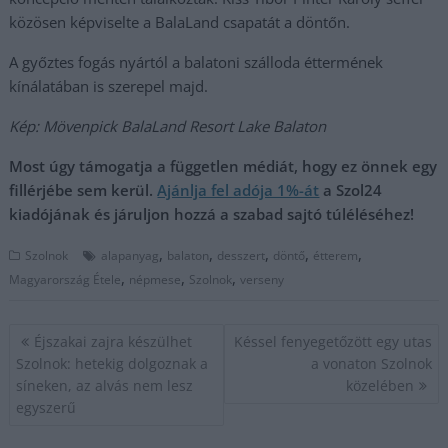
közösen képviselte a BalaLand csapatát a döntőn.
A győztes fogás nyártól a balatoni szálloda éttermének
kínálatában is szerepel majd.
Kép: Mövenpick BalaLand Resort Lake Balaton
Most úgy támogatja a független médiát, hogy ez önnek egy
fillérjébe sem kerül.
Ajánlja fel adója 1%-át
a Szol24
kiadójának és járuljon hozzá a szabad sajtó túléléséhez!
,
,
,
,
,
Szolnok
alapanyag
balaton
desszert
döntő
étterem
,
,
,
Magyarország Étele
népmese
Szolnok
verseny
Bejegyzés
Éjszakai zajra készülhet
Késsel fenyegetőzött egy utas
navigáció
Szolnok: hetekig dolgoznak a
a vonaton Szolnok
síneken, az alvás nem lesz
közelében
egyszerű