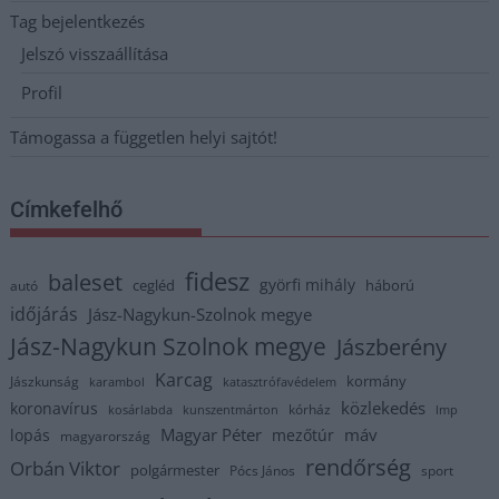
Tag bejelentkezés
Jelszó visszaállítása
Profil
Támogassa a független helyi sajtót!
Címkefelhő
fidesz
baleset
györfi mihály
cegléd
háború
autó
időjárás
Jász-Nagykun-Szolnok megye
Jász-Nagykun Szolnok megye
Jászberény
Karcag
kormány
Jászkunság
karambol
katasztrófavédelem
közlekedés
koronavírus
kórház
kosárlabda
kunszentmárton
lmp
Magyar Péter
máv
lopás
mezőtúr
magyarország
rendőrség
Orbán Viktor
polgármester
Pócs János
sport