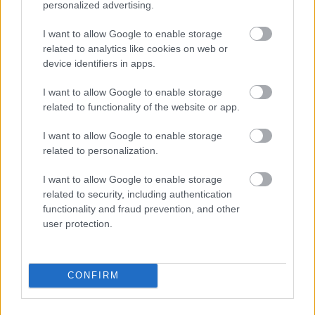
personalized advertising.
I want to allow Google to enable storage
related to analytics like cookies on web or
Hírlevél feliratkozás
device identifiers in apps.
Adja meg keresztnevét:
Adja
I want to allow Google to enable storage
meg e-mail címét:
related to functionality of the website or app.
Megismertem és elfogadom a
GDPR-szabályzat
ot
I want to allow Google to enable storage
related to personalization.
Nem szeretne lemaradni semmiről? Csak egy kattintás, és hírlevelünk a
I want to allow Google to enable storage
legfrissebb információkkal és exkluzív tartalmakkal hétről hétre
related to security, including authentication
postaládájába érkezik!
functionality and fraud prevention, and other
user protection.
A SZOL24 legfrissebb 24 cikke
CONFIRM
Nincs több kérdés, ez nem csak üres doboz, éppen élesítették
a Jász-Nagykun-Szolnok megyei traffiboxot