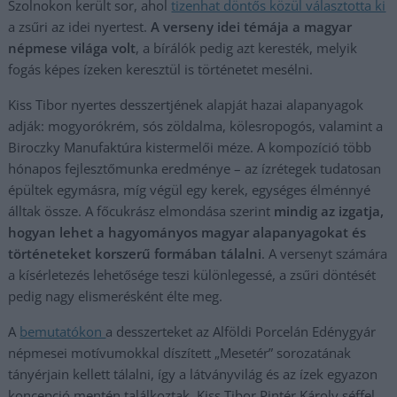
Szolnokon került sor, ahol
tizenhat döntős közül választotta ki
a zsűri az idei nyertest.
A verseny idei témája a magyar
népmese világa volt
, a bírálók pedig azt keresték, melyik
fogás képes ízeken keresztül is történetet mesélni.
Kiss Tibor nyertes desszertjének alapját hazai alapanyagok
adják: mogyorókrém, sós zöldalma, kölesropogós, valamint a
Biroczky Manufaktúra kistermelői méze. A kompozíció több
hónapos fejlesztőmunka eredménye – az ízrétegek tudatosan
épültek egymásra, míg végül egy kerek, egységes élménnyé
álltak össze. A főcukrász elmondása szerint
mindig az izgatja,
hogyan lehet a hagyományos magyar alapanyagokat és
történeteket korszerű formában tálalni
. A versenyt számára
a kísérletezés lehetősége teszi különlegessé, a zsűri döntését
pedig nagy elismerésként élte meg.
A
bemutatókon
a desszerteket az Alföldi Porcelán Edénygyár
népmesei motívumokkal díszített „Mesetér” sorozatának
tányérjain kellett tálalni, így a látványvilág és az ízek egyazon
koncepció mentén találkoztak. Kiss Tibor Pintér Károly séffel