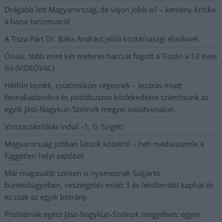
Drágább lett Magyarország, de vajon jobb is? – kemény kritika
a hazai turizmusról
A Tisza Párt Dr. Baka Andrást jelöli köztársasági elnöknek
Óriási, több mint két méteres harcsát fogott a Tiszán a 13 éves
fiú (VIDEÓVAL)
Hétfőn kezdik, csütörtökön végeznek – lezárás miatt
fennakadásokra és pótlóbuszos közlekedésre számítsunk az
egyik Jász-Nagykun-Szolnok megyei vasútvonalon
Visszaszámlálás indul: -1, 0, Sziget!
Magyarország jobban látszik közelről – heti médiaszemle a
független helyi sajtóból
Már magasabb szinten is nyomoznak Szijjártó
büntetőügyében, vesztegetés miatt 3 év letöltendőt kaphat és
ez csak az egyik botrány
Problémák egész Jász-Nagykun-Szolnok megyében: egyre