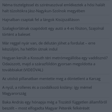
Néma tisztelgéssel és szirénaszóval emlékeztek a hősi halált
halt tűzoltókra Jász-Nagykun-Szolnok megyében
Hajnalban csaptak fel a lángok Kisújszálláson
Szalagkorlátnak csapódott egy autó a 4-es főúton, Szajolnál
történt a baleset
Már reggel nyár van, de délután jöhet a fordulat – erre
készüljön, ha hétfőn útnak indul
Hogyan került a Kossuth téri metrómegállóba egy vaddisznó?
Odaúszott, majd a szárazföldön gyorsan megoldotta a
továbbiakat (VIDEÓVAL)
Az utolsó pillanatban mentette meg a döntetlent a Karcag
A nyúl, a rolleres és a csodálkozó kislány: így mémel
Magyarország
Baka András egy hónapja még a Tiszától független államfőről
beszélt – most elfogadta Magyar Péterék felkérését