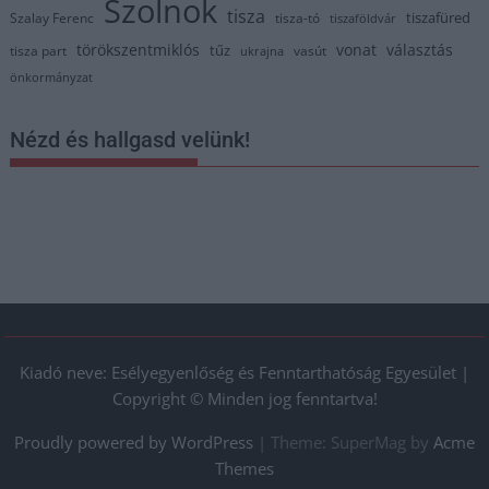
Szolnok
tisza
tiszafüred
Szalay Ferenc
tisza-tó
tiszaföldvár
törökszentmiklós
vonat
választás
tűz
tisza part
vasút
ukrajna
önkormányzat
Nézd és hallgasd velünk!
Kiadó neve: Esélyegyenlőség és Fenntarthatóság Egyesület |
Copyright © Minden jog fenntartva!
Proudly powered by WordPress
|
Theme: SuperMag by
Acme
Themes