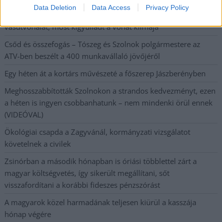
Data Deletion
Data Access
Privacy Policy
Nemrég nyitották újra a korábban Lázárék által bezárt
vasútvonalat, most kigyulladt a vonat klímája
Csőd és összefogás – Tószeg és Szolnok polgármestere az
ATV-ben beszélt a 400 munkavállaló jövőjéről
Egy héten át a kortárs művészeté a főszerep Jászberényben
Meghosszabbították Szolnokon a strandos kedvezményt, ezen
a héten is ingyen csobbanhatunk – nem mindenki örül ennek
(VIDEÓVAL)
Ökológiai csapda a Zagyvánál, kormányzati vizsgálatot
követelnek a civilek
Zsinórban a második hónapban is óriási többlettel zárt a
magyar költségvetés, így sikerült megállítani, sőt
visszafordítani a korábbi fideszes pénzszórást
A magyarok közel harmadának teljesen kiürül a kasszája
hónap végére