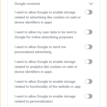
Google consents
I want to allow Google to enable storage
Hírlevél feliratkozás
related to advertising like cookies on web or
device identifiers in apps.
Adja meg keresztnevét:
Adja
meg e-mail címét:
I want to allow my user data to be sent to
Google for online advertising purposes.
Megismertem és elfogadom a
GDPR-szabályzat
ot
I want to allow Google to send me
personalized advertising.
Nem szeretne lemaradni semmiről? Csak egy kattintás, és hírlevelünk a
I want to allow Google to enable storage
legfrissebb információkkal és exkluzív tartalmakkal hétről hétre
related to analytics like cookies on web or
postaládájába érkezik!
device identifiers in apps.
I want to allow Google to enable storage
A SZOL24 legfrissebb 24 cikke
related to functionality of the website or app.
I want to allow Google to enable storage
A Szolnok megyei gazdák nagyon nem akarták a JÉGER
related to personalization.
további üzemeltetését