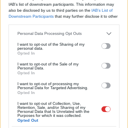
hőhullám miatt ingyenes a strandolás Szolnokon
IAB’s list of downstream participants. This information may
also be disclosed by us to third parties on the
IAB’s List of
Ahogyan az lenni szokott Szolnokon, nem egységesen
Downstream Participants
that may further disclose it to other
fogadják a helyiek az ingyenes strandolás lehetőségét, amit
third parties.
a...
Please note that this website/app uses one or more Google
Szolnok
Personal Data Processing Opt Outs
services and may gather and store information including but
not limited to your visit or usage behaviour. You may click to
I want to opt-out of the Sharing of my
personal data.
grant or deny consent to Google and its third-party tags to
Opted In
use your data for below specified purposes in below Google
consent section.
I want to opt-out of the Sale of my
Personal Data.
Opted In
I want to opt-out of processing my
Personal Data for Targeted Advertising.
Opted In
I want to opt-out of Collection, Use,
Retention, Sale, and/or Sharing of my
Personal Data that Is Unrelated with the
Purposes for which it was collected.
Opted Out