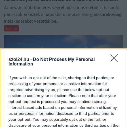
Az ország több büntetés-végrehajtási intézetéből is hasonló
panaszok érkeztek a napokban, miután energiatakarékossági
intézkedéseket vezettek be...
Szolnok
szol24.hu -
Do Not Process My Personal
Information
If you wish to opt-out of the sale, sharing to third parties, or
processing of your personal or sensitive information for
targeted advertising by us, please use the below opt-out
section to confirm your selection. Please note that after your
opt-out request is processed you may continue seeing
interest-based ads based on personal information utilized by
us or personal information disclosed to third parties prior to
2026.08.05.
Kiss Lajos
your opt-out. You may separately opt-out of the further
Ilyenek eddig a tapasztalatok a vendégektől – a
disclosure of your personal information by third parties on the