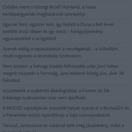
Csődbe ment a tószegi Accell Hunland, a hazai
kerékpárgyártás meghatározó szereplője
Egyszer fent, egyszer lent, így festett a Duna a két évvel
ezelőtti árvíz idején és így most – fotógyűjtemény
ugyanazokból a szögekből
Ilyenek eddig a tapasztalatok a vendégektől – a hőhullám
miatt ingyenes a strandolás Szolnokon
Nem biztató: a hétvégi kisebb felfrissülés után jövő héten
megint visszatér a forróság, újra rekkenő hőség jön, akár 38
fokokkal
Közzétették a szakértői állásfoglalást, a Fiumei úti fák
többsége szakszerűen már nem ápolható
A MÚOSZ sajtódíjának második helyét nyerte el a Borsod24 és
a Paraméter közös riportfilmje a Sajó szennyezéséről
Tánccal, zeneszóval és vásárral telik meg Jászberény, indul a