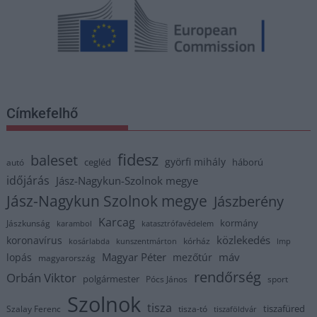
Címkefelhő
fidesz
baleset
györfi mihály
cegléd
háború
autó
időjárás
Jász-Nagykun-Szolnok megye
Jász-Nagykun Szolnok megye
Jászberény
Karcag
kormány
Jászkunság
karambol
katasztrófavédelem
közlekedés
koronavírus
kórház
kosárlabda
kunszentmárton
lmp
Magyar Péter
máv
lopás
mezőtúr
magyarország
rendőrség
Orbán Viktor
polgármester
Pócs János
sport
Szolnok
tisza
tiszafüred
Szalay Ferenc
tisza-tó
tiszaföldvár