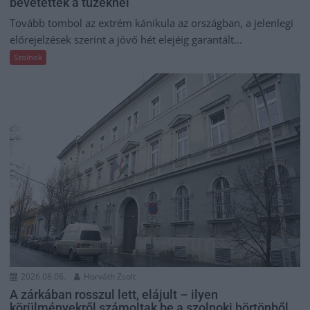
bevetettek a tüzeknél
Tovább tombol az extrém kánikula az országban, a jelenlegi
előrejelzések szerint a jövő hét elejéig garantált...
Szolnok
2026.08.06.
Horváth Zsolt
A zárkában rosszul lett, elájult – ilyen
körülményekről számoltak be a szolnoki börtönből