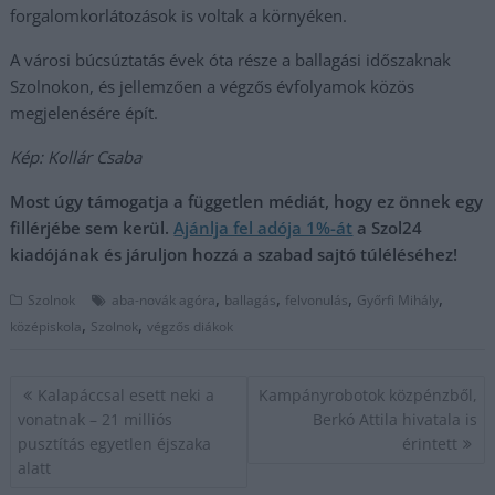
forgalomkorlátozások is voltak a környéken.
A városi búcsúztatás évek óta része a ballagási időszaknak
Szolnokon, és jellemzően a végzős évfolyamok közös
megjelenésére épít.
Kép: Kollár Csaba
Most úgy támogatja a független médiát, hogy ez önnek egy
fillérjébe sem kerül.
Ajánlja fel adója 1%-át
a Szol24
kiadójának és járuljon hozzá a szabad sajtó túléléséhez!
,
,
,
,
Szolnok
aba-novák agóra
ballagás
felvonulás
Győrfi Mihály
,
,
középiskola
Szolnok
végzős diákok
Bejegyzés
Kalapáccsal esett neki a
Kampányrobotok közpénzből,
navigáció
vonatnak – 21 milliós
Berkó Attila hivatala is
pusztítás egyetlen éjszaka
érintett
alatt