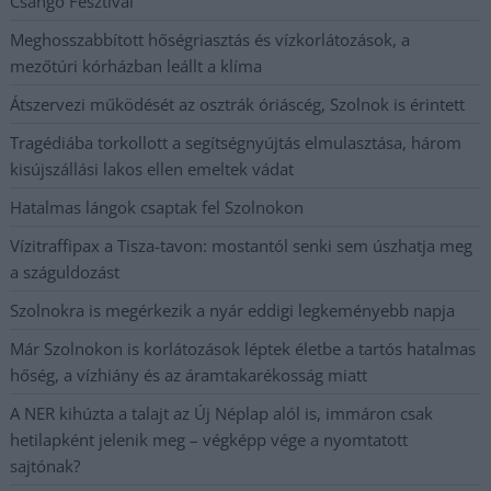
Csángó Fesztivál
Meghosszabbított hőségriasztás és vízkorlátozások, a
mezőtúri kórházban leállt a klíma
Átszervezi működését az osztrák óriáscég, Szolnok is érintett
Tragédiába torkollott a segítségnyújtás elmulasztása, három
kisújszállási lakos ellen emeltek vádat
Hatalmas lángok csaptak fel Szolnokon
Vízitraffipax a Tisza-tavon: mostantól senki sem úszhatja meg
a száguldozást
Szolnokra is megérkezik a nyár eddigi legkeményebb napja
Már Szolnokon is korlátozások léptek életbe a tartós hatalmas
hőség, a vízhiány és az áramtakarékosság miatt
A NER kihúzta a talajt az Új Néplap alól is, immáron csak
hetilapként jelenik meg – végképp vége a nyomtatott
sajtónak?