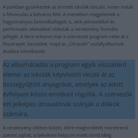
A parkban gyülekeztek az érintett iskolák tanulói, innen indult
a felvonulás a belváros felé. A menetben megjelentek a
hagyományos bolondballagók is, akik jelmezekkel és
performatív elemekkel oldották a rendezvény formális
jellegét. A térre érkezve már a szervezett program vette át a
főszerepet: beszédek, majd az „Útravaló” osztályalbumok
átadása következett.
Az albumátadás a program egyik visszatérő
eleme: az iskolák képviselői veszik át az
összegyűjtött anyagokat, amelyek az adott
évfolyam közös emlékeit rögzítik. A szervezők
ezt jelképes útravalónak szánják a diákok
számára.
A rendezvény időben kötött, előre meghirdetett menetrend
szerint zajlott, a belvárosi helyszín miatt rövid ideig