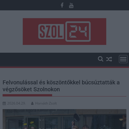
Skip
to
content
Felvonulással és köszöntőkkel búcsúztatták a
végzősöket Szolnokon
2026.04.29.
Horváth Zsolt