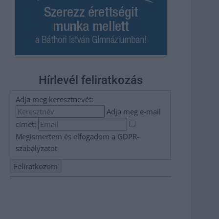
Hírlevél feliratkozás
Adja meg keresztnevét:
Adja meg e-mail
címét:
Megismertem és elfogadom a
GDPR-
szabályzat
ot
Nem szeretne lemaradni semmiről? Csak egy kattintás, és
hírlevelünk a legfrissebb információkkal és exkluzív
tartalmakkal hétről hétre postaládájába érkezik!