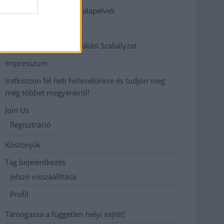
Etikai és függetlenségi alapelvek
Hirdetési árak
Hozzászólási és Moderálási Szabályzat
Impresszum
Iratkozzon fel heti hírlevelünkre és tudjon meg
még többet megyénkről!
Join Us
Regisztráció
Köszönjük
Tag bejelentkezés
Jelszó visszaállítása
Profil
Támogassa a független helyi sajtót!