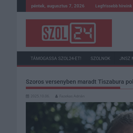
Skip
péntek, augusztus 7, 2026
Legfrissebb híreink
to
content
TÁMOGASSA SZOL24-ET!
SZOLNOK
JNSZ 
Szoros versenyben maradt Tiszabura po
2025.10.06.
Fazekas Adrián