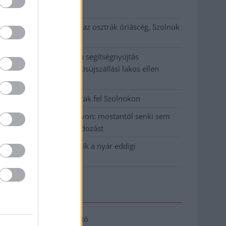
klíma
Átszervezi működését az osztrák óriáscég, Szolnok
is érintett
Tragédiába torkollott a segítségnyújtás
elmulasztása, három kisújszállási lakos ellen
emeltek vádat
Hatalmas lángok csaptak fel Szolnokon
Vízitraffipax a Tisza-tavon: mostantól senki sem
úszhatja meg a száguldozást
Szolnokra is megérkezik a nyár eddigi
legkeményebb napja
Elérhetőség
Adatkezelési tájékoztató