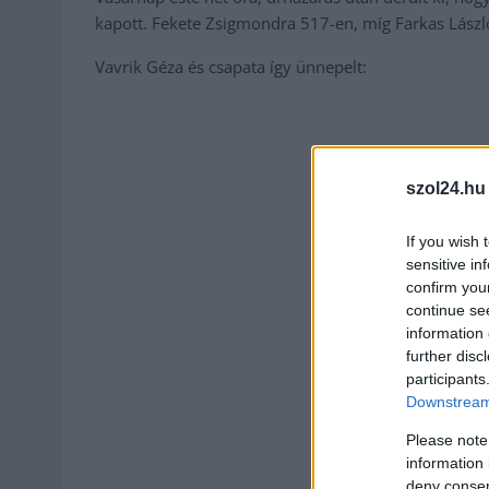
kapott. Fekete Zsigmondra 517-en, míg Farkas Lászl
Vavrik Géza és csapata így ünnepelt:
szol24.hu
If you wish 
sensitive in
confirm you
continue se
information 
further disc
participants
Downstream 
Please note
information 
deny consent