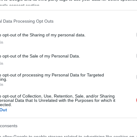
ogle consent section.
l Data Processing Opt Outs
o opt-out of the Sharing of my personal data.
In
o opt-out of the Sale of my Personal Data.
messzire elkerülné a propagandát,
iratkozzon fel hírlevelünkre
!
In
tson ide
és csatlakozzon adománygyűjtésünkhöz!
to opt-out of processing my Personal Data for Targeted
,
,
tiszabura
választás
vavrik géza
ing.
In
o opt-out of Collection, Use, Retention, Sale, and/or Sharing
esz
Átlépte a 250 ezer forintos határt az
ersonal Data that Is Unrelated with the Purposes for which it
adománygyűjtésünk, de újabb támogatókat keresünk
lected.
Out
consents
o allow Google to enable storage related to advertising like cookies on