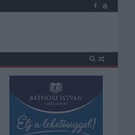
 kapott, más fideszesek még kevesebbet vittek haza