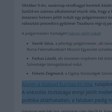
Október 5-én, vasárnap rendhagyó keretek között 
Szol24-en számos alkalommal írtunk róla, hogy a 
összesen hetven jelölt indult egy polgármesteri é
választási procedúra győztese Tiszabura régi-új po
A polgármesteri tisztségért
három jelölt indult
:
Vavrik Géza
, a jelenlegi polgármester, aki t
Roma Felemelkedésért Misszió Egyesület színeib
Farkas László
, aki összesen majdnem két évtiz
Szövetsége támogatásával indul.
Fekete Zsigmond
, a Cigány Közösségek Szövet
Ahogy a Szabad Európa írt róla
, tulajd
A voksolás tisztasága ennyi jelölt mell
politika átláthatatlan, a faluban pedig 
Vasárnap este hét óra, urnazárás után derült ki, hog