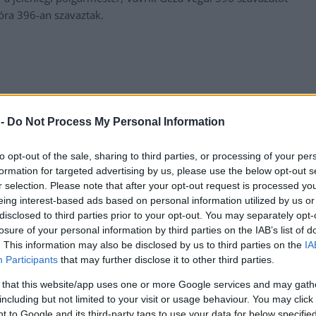
óra 396-an szavaztak.
 -
Do Not Process My Personal Information
to opt-out of the sale, sharing to third parties, or processing of your per
formation for targeted advertising by us, please use the below opt-out s
r selection. Please note that after your opt-out request is processed y
eing interest-based ads based on personal information utilized by us or
disclosed to third parties prior to your opt-out. You may separately opt-
losure of your personal information by third parties on the IAB’s list of
. This information may also be disclosed by us to third parties on the
IA
Participants
that may further disclose it to other third parties.
 that this website/app uses one or more Google services and may gath
including but not limited to your visit or usage behaviour. You may click 
 to Google and its third-party tags to use your data for below specifi