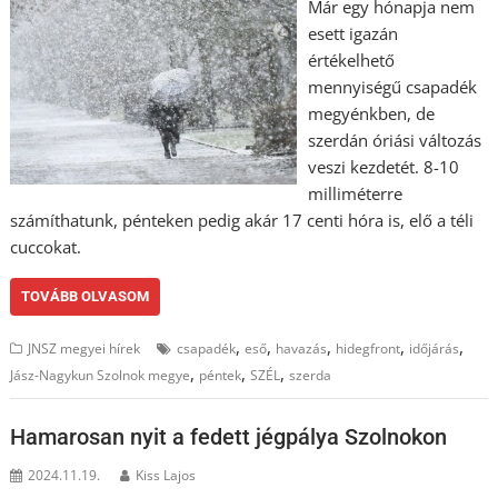
Már egy hónapja nem
esett igazán
értékelhető
mennyiségű csapadék
megyénkben, de
szerdán óriási változás
veszi kezdetét. 8-10
milliméterre
számíthatunk, pénteken pedig akár 17 centi hóra is, elő a téli
cuccokat.
TOVÁBB OLVASOM
,
,
,
,
,
JNSZ megyei hírek
csapadék
eső
havazás
hidegfront
időjárás
,
,
,
Jász-Nagykun Szolnok megye
péntek
SZÉL
szerda
Hamarosan nyit a fedett jégpálya Szolnokon
2024.11.19.
Kiss Lajos