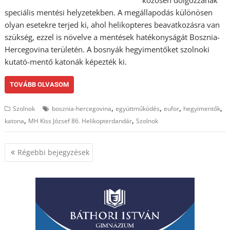
speciális mentési helyzetekben. A megállapodás különösen
olyan esetekre terjed ki, ahol helikopteres beavatkozásra van
szükség, ezzel is növelve a mentések hatékonyságát Bosznia-
Hercegovina területén. A bosnyák hegyimentőket szolnoki
kutató-mentő katonák képezték ki.
TOVÁBB OLVASOM
,
,
,
,
Szolnok
bosznia-hercegovina
együttműködés
eufor
hegyimentők
,
,
katona
MH Kiss József 86. Helikopterdandár
Szolnok
Bejegyzés
Régebbi bejegyzések
navigáció