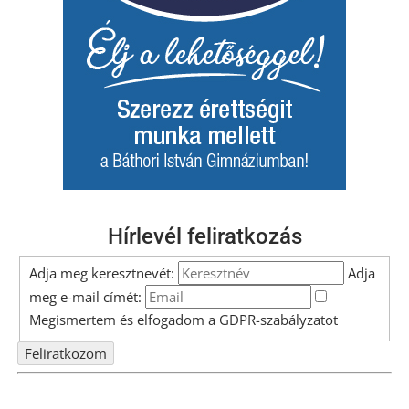
Hírlevél feliratkozás
Adja meg keresztnevét:
Adja
meg e-mail címét:
Megismertem és elfogadom a
GDPR-szabályzat
ot
Nem szeretne lemaradni semmiről? Csak egy kattintás, és hírlevelünk a