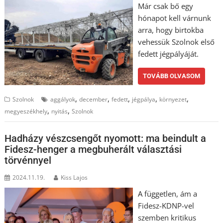
Már csak bő egy
hónapot kell várnunk
arra, hogy birtokba
vehessük Szolnok első
fedett jégpályáját.
TOVÁBB OLVASOM
,
,
,
,
,
Szolnok
aggályok
december
fedett
jégpálya
környezet
,
,
megyeszékhely
nyitás
Szolnok
Hadházy vészcsengőt nyomott: ma beindult a
Fidesz-henger a megbuherált választási
törvénnyel
2024.11.19.
Kiss Lajos
A független, ám a
Fidesz-KDNP-vel
szemben kritikus