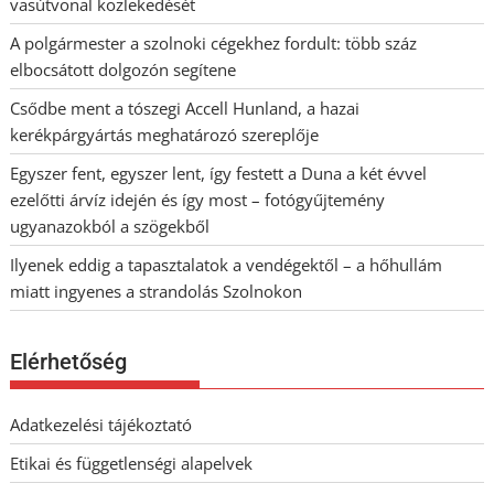
vasútvonal közlekedését
A polgármester a szolnoki cégekhez fordult: több száz
elbocsátott dolgozón segítene
Csődbe ment a tószegi Accell Hunland, a hazai
kerékpárgyártás meghatározó szereplője
Egyszer fent, egyszer lent, így festett a Duna a két évvel
ezelőtti árvíz idején és így most – fotógyűjtemény
ugyanazokból a szögekből
Ilyenek eddig a tapasztalatok a vendégektől – a hőhullám
miatt ingyenes a strandolás Szolnokon
Elérhetőség
Adatkezelési tájékoztató
Etikai és függetlenségi alapelvek