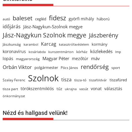
fidesz
baleset
györfi mihály
cegléd
háború
autó
időjárás
Jász-Nagykun-Szolnok megye
Jász-Nagykun Szolnok megye
Jászberény
Karcag
kormány
Jászkunság
karambol
katasztrófavédelem
közlekedés
koronavírus
kórház
kosárlabda
kunszentmárton
lmp
Magyar Péter
máv
lopás
mezőtúr
magyarország
rendőrség
Orbán Viktor
polgármester
Pócs János
sport
Szolnok
tisza
tiszafüred
Szalay Ferenc
tisza-tó
tiszaföldvár
törökszentmiklós
vonat
választás
tűz
tisza part
vasút
ukrajna
önkormányzat
Nézd és hallgasd velünk!