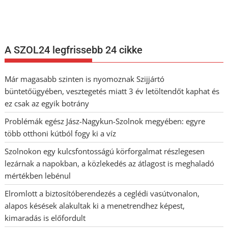
legfrissebb információkkal és exkluzív tartalmakkal hétről hétre
postaládájába érkezik!
A SZOL24 legfrissebb 24 cikke
Már magasabb szinten is nyomoznak Szijjártó
büntetőügyében, vesztegetés miatt 3 év letöltendőt kaphat és
ez csak az egyik botrány
Problémák egész Jász-Nagykun-Szolnok megyében: egyre
több otthoni kútból fogy ki a víz
Szolnokon egy kulcsfontosságú körforgalmat részlegesen
lezárnak a napokban, a közlekedés az átlagost is meghaladó
mértékben lebénul
Elromlott a biztosítóberendezés a ceglédi vasútvonalon,
alapos késések alakultak ki a menetrendhez képest,
kimaradás is előfordult