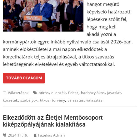
hangot megütő
képviselő határozott
lépésekre szólít fel,
hogy meg kell
akadályozni a
kormánypártok egyre inkább nyilvánvaló csalását 2026-ban,
aminek előkészületei a mai napon elkezdődtek a
körzethatárok teljes átrajzolásával, a titkos szavazás
lehetőségének elvételével és egyéb változtatásokkal.
TOVÁBB OLVASOM
,
,
,
,
,
Választások
átírás
ellenzék
fidesz
hadházy ákos
javaslat
,
,
,
,
,
körzetek
szabályok
titkos
törvény
választás
választási
Elkezdődött az Életjel Mentőcsoport
kiképzőpályájának kialakítása
2024.11.19.
Fazekas Adrián