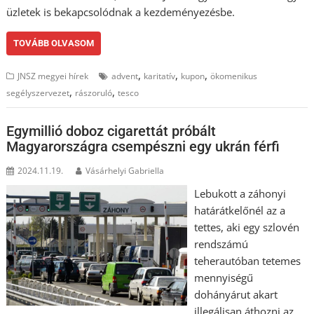
üzletek is bekapcsolódnak a kezdeményezésbe.
TOVÁBB OLVASOM
,
,
,
JNSZ megyei hírek
advent
karitatív
kupon
ökomenikus
,
,
segélyszervezet
rászoruló
tesco
Egymillió doboz cigarettát próbált
Magyarországra csempészni egy ukrán férfi
2024.11.19.
Vásárhelyi Gabriella
Lebukott a záhonyi
határátkelőnél az a
tettes, aki egy szlovén
rendszámú
teherautóban tetemes
mennyiségű
dohányárut akart
illegálisan áthozni az