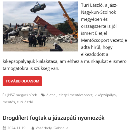
Turi László, a Jász-
Nagykun-Szolnok
megyében és
országszerte is jól
ismert Életjel
Mentőcsoport vezetője
adta hírül, hogy
elkezdődött a
kiképzőpályájuk kialakítása, ám ehhez a munkájukat elismerő
támogatókra is szükség van.
TOVÁBB OLVASOM
,
,
,
JNSZ megyei hírek
életjel
életjel mentőcsoport
kiképzőpálya
,
mentés
turi lászló
Drogdílert fogtak a jászapáti nyomozók
2024.11.19.
Vásárhelyi Gabriella