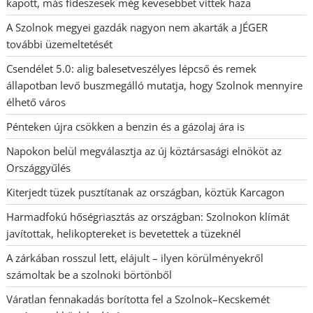
kapott, más fideszesek még kevesebbet vittek haza
A Szolnok megyei gazdák nagyon nem akarták a JÉGER
további üzemeltetését
Csendélet 5.0: alig balesetveszélyes lépcső és remek
állapotban levő buszmegálló mutatja, hogy Szolnok mennyire
élhető város
Pénteken újra csökken a benzin és a gázolaj ára is
Napokon belül megválasztja az új köztársasági elnököt az
Országgyűlés
Kiterjedt tüzek pusztítanak az országban, köztük Karcagon
Harmadfokú hőségriasztás az országban: Szolnokon klímát
javítottak, helikoptereket is bevetettek a tüzeknél
A zárkában rosszul lett, elájult – ilyen körülményekről
számoltak be a szolnoki börtönből
Váratlan fennakadás borította fel a Szolnok–Kecskemét