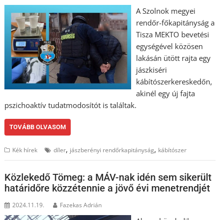
A Szolnok megyei
rendőr-főkapitányság a
Tisza MEKTO bevetési
egységével közösen
lakásán ütött rajta egy
jászkiséri
kábítószerkereskedőn,
akinél egy új fajta
pszichoaktív tudatmodosítót is találtak.
TOVÁBB OLVASOM
,
,
Kék hírek
díler
jászberényi rendőrkapitányság
kábítószer
Közlekedő Tömeg: a MÁV-nak idén sem sikerült
határidőre közzétennie a jövő évi menetrendjét
2024.11.19.
Fazekas Adrián