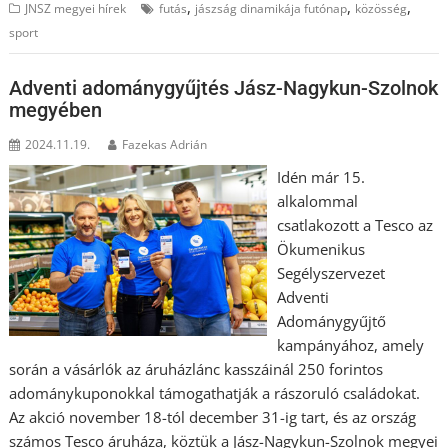
,
,
,
JNSZ megyei hírek
futás
jászság dinamikája futónap
közösség
sport
Adventi adománygyűjtés Jász-Nagykun-Szolnok
megyében
2024.11.19.
Fazekas Adrián
Idén már 15.
alkalommal
csatlakozott a Tesco az
Ökumenikus
Segélyszervezet
Adventi
Adománygyűjtő
kampányához, amely
során a vásárlók az áruházlánc kasszáinál 250 forintos
adománykuponokkal támogathatják a rászoruló családokat.
Az akció november 18-tól december 31-ig tart, és az ország
számos Tesco áruháza, köztük a Jász-Nagykun-Szolnok megyei