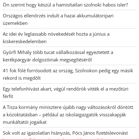
Ön szerint hogy készül a hamisítatlan szolnoki habos isler?
Országos ellenőrzés indult a hazai akkumulátoripari
üzemekben
Az idei év leglassabb növekedését hozta a június a
kiskereskedelemben
Györfi Mihály több tucat vállalkozással egyeztetett a
kerékpárgyár dolgozóinak megsegítéséről
41 fok fölé forrósodott az ország, Szolnokon pedig egy másik
rekord is megdőlt
Egy telefonhívást akart, végül rendőrök vitték el a mezőtúri
férfit
A Tisza kormány minisztere újabb nagy változásokról döntött
a közoktatásban – például az iskolaigazgatók visszakapják
munkáltatói jogaikat
Sok volt az igazolatlan hiányzás, Pócs János fizetéslevonást