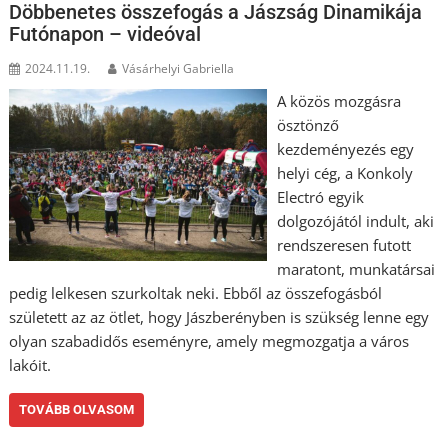
Döbbenetes összefogás a Jászság Dinamikája
Futónapon – videóval
2024.11.19.
Vásárhelyi Gabriella
A közös mozgásra
ösztönző
kezdeményezés egy
helyi cég, a Konkoly
Electró egyik
dolgozójától indult, aki
rendszeresen futott
maratont, munkatársai
pedig lelkesen szurkoltak neki. Ebből az összefogásból
született az az ötlet, hogy Jászberényben is szükség lenne egy
olyan szabadidős eseményre, amely megmozgatja a város
lakóit.
TOVÁBB OLVASOM