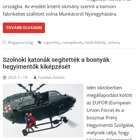
országba. Az eredeti kísérő okmány szerint a kamion
fabrikettet szállított volna Munkácsról Nyíregyházára.
TOVÁBB OLVASOM
,
,
,
Magyarország
cigaretta
csempészet
határátkelő
záhony
Szolnoki katonák segítették a bosnyák
hegyimentők kiképzését
2024.11.19.
Fazekas Adrián
Idén októberben
megállapodást kötött
az EUFOR (European
Union Force) és a
boszniai Prenj
Hegyimentő Szolgálat,
melynek célja, hogy
közösen dolgozzanak