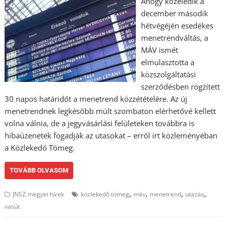
Ahogy közeledik a
december második
hétvégéjén esedékes
menetrendváltás, a
MÁV ismét
elmulasztotta a
közszolgáltatási
szerződésben rögzített
30 napos határidőt a menetrend közzétételére. Az új
menetrendnek legkésőbb múlt szombaton elérhetővé kellett
volna válnia, de a jegyvásárlási felületeken továbbra is
hibaüzenetek fogadják az utasokat – erről írt közleményéban
a Közlekedő Tömeg.
TOVÁBB OLVASOM
,
,
,
,
JNSZ megyei hírek
közlekedő tömeg
máv
menetrend
utazás
vasút