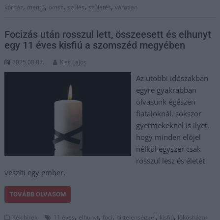
,
,
,
,
,
kórház
mentő
omsz
szülés
születés
váratlan
Focizás után rosszul lett, összeesett és elhunyt
egy 11 éves kisfiú a szomszéd megyében
2025.08.07.
Kiss Lajos
Az utóbbi időszakban
egyre gyakrabban
olvasunk egészen
fiataloknál, sokszor
gyermekeknél is ilyet,
hogy minden előjel
nélkül egyszer csak
rosszul lesz és életét
veszíti egy ember.
TOVÁBB OLVASOM
,
,
,
,
,
,
Kék hírek
11 éves
elhunyt
foci
hirtelenséggel
kisfiú
lőkösháza