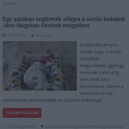
váratlan
Egy autóban segítették világra a sietős kisbabát
Jász-Nagykun-Szolnok megyében
2025.09.03.
Kiss Lajos
A babácska annyira
sietett, hogy a szülők
autójában
megszületett, úgyhogy
nemcsak a kórházig
nem értek be a
kismamával, hanem a
mentősök is már
személyesen találkozhattak az újszülött kislánnyal.
TOVÁBB OLVASOM
,
,
,
JNSZ megyei hírek
gépkocsi
Jász-Nagykun Szolnok megye
kislány