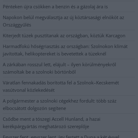
Pénteken újra csökken a benzin és a gázolaj ára is
Napokon belül megválasztja az új köztársasági elnököt az
Országgyűlés
Kiterjedt tüzek pusztítanak az országban, köztük Karcagon
Harmadfokú hőségriasztás az országban: Szolnokon klímát
javítottak, helikoptereket is bevetettek a tüzeknél
A zárkában rosszul lett, elájult – ilyen körülményekről
számoltak be a szolnoki börtönből
Váratlan fennakadás borította fel a Szolnok–Kecskemét
vasútvonal közlekedését
A polgármester a szolnoki cégekhez fordult: több száz
elbocsátott dolgozón segítene
Csődbe ment a tószegi Accell Hunland, a hazai
kerékpárgyártás meghatározó szereplője
Egyszer fent, egyszer lent, így festett a Duna a két évvel