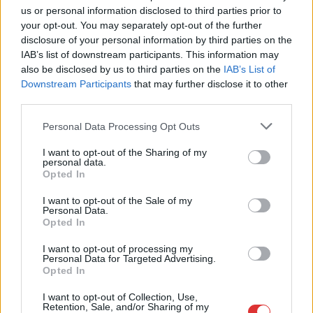
Gergellyel.
us or personal information disclosed to third parties prior to
your opt-out. You may separately opt-out of the further
TOVÁBB OLVASOM
disclosure of your personal information by third parties on the
IAB’s list of downstream participants. This information may
,
,
,
,
Magyarország
betegség
Gulyás Gergely
kórház
miniszter
also be disclosed by us to third parties on the
IAB’s List of
,
Downstream Participants
that may further disclose it to other
operáció
váratlan
third parties.
Please note that this website/app uses one or more Google
Personal Data Processing Opt Outs
services and may gather and store information including but
not limited to your visit or usage behaviour. You may click to
I want to opt-out of the Sharing of my
personal data.
grant or deny consent to Google and its third-party tags to
Opted In
use your data for below specified purposes in below Google
consent section.
I want to opt-out of the Sale of my
Personal Data.
Opted In
I want to opt-out of processing my
Personal Data for Targeted Advertising.
Opted In
I want to opt-out of Collection, Use,
Retention, Sale, and/or Sharing of my