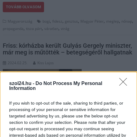
TOVÁBB OLVASOM
,
,
,
,
,
,
Magyarország
bogi
fidesz
gesztus
Magyar Péter
meglep
nőnap
,
,
,
propaganda
tisza párt
váratlan
virág
Friss: kórházba került Gulyás Gergely miniszter,
már meg is műtötték – betegségéről hallgatnak
2024.02.25.
Kiss Lajos
A miniszter úr
szerencsés, mivel a
szol24.hu -
Do Not Process My Personal
jelek szerint a
Information
vizsgálatoknál nem
volt várólista és olyan
If you wish to opt-out of the sale, sharing to third parties, or
kórházba vitték, ahol
processing of your personal or sensitive information for
targeted advertising by us, please use the below opt-out
megfelelő ellátást
section to confirm your selection. Please note that after your
kapott. A beavatkozás
opt-out request is processed you may continue seeing
sikeres volt, ám azt nem árulták el, mi is történt Gulyás
interest-based ads based on personal information utilized by