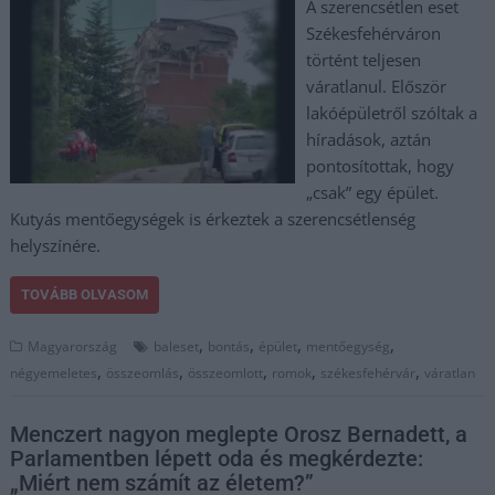
A szerencsétlen eset
Székesfehérváron
történt teljesen
váratlanul. Először
lakóépületről szóltak a
híradások, aztán
pontosítottak, hogy
„csak” egy épület.
Kutyás mentőegységek is érkeztek a szerencsétlenség
helyszínére.
TOVÁBB OLVASOM
,
,
,
,
Magyarország
baleset
bontás
épület
mentőegység
,
,
,
,
,
négyemeletes
összeomlás
összeomlott
romok
székesfehérvár
váratlan
Menczert nagyon meglepte Orosz Bernadett, a
Parlamentben lépett oda és megkérdezte:
„Miért nem számít az életem?”