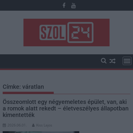
Skip
to
content
Címke:
váratlan
Összeomlott egy négyemeletes épület, van, aki
a romok alatt rekedt – életveszélyes állapotban
kimentették
2026.06.01.
Kiss Lajos