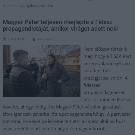
,
,
összeesett
tragikus
váratlan
Magyar Péter teljesen meglepte a Fidesz
propagandistáját, amikor virágot adott neki
2025.03.03.
Kiss Lajos
Nem először történik
meg, hogy a TISZA Párt
vezére valami egészen
váratlant húz
országjárása során. A
fideszes
propagandagépezet
most is minden lépését
követte, ahogy eddig, ám Magyar Péter váratlan gesztusát
látva igencsak zavarba jött a propagandista hölgy. A pártvezér
szeretné, ha végre be lehetne temetni a Fidesz által bő húsz
évvel ezelőtt ásott árkot magyar és magyar között.