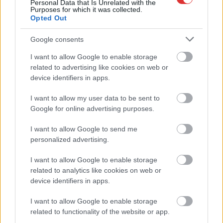
Personal Data that Is Unrelated with the
Purposes for which it was collected.
Opted Out
Google consents
Hírlevél feliratkozás
I want to allow Google to enable storage
related to advertising like cookies on web or
Adja meg keresztnevét:
Adja
device identifiers in apps.
meg e-mail címét:
Megismertem és elfogadom a
GDPR-szabályzat
ot
I want to allow my user data to be sent to
Google for online advertising purposes.
I want to allow Google to send me
Nem szeretne lemaradni semmiről? Csak egy kattintás, és hírlevelünk a
personalized advertising.
legfrissebb információkkal és exkluzív tartalmakkal hétről hétre
postaládájába érkezik!
I want to allow Google to enable storage
related to analytics like cookies on web or
device identifiers in apps.
A SZOL24 legfrissebb 24 cikke
I want to allow Google to enable storage
related to functionality of the website or app.
Már magasabb szinten is nyomoznak Szijjártó