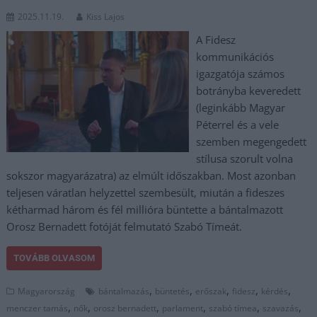
2025.11.19.
Kiss Lajos
A Fidesz
kommunikációs
igazgatója számos
botrányba keveredett
(leginkább Magyar
Péterrel és a vele
szemben megengedett
stílusa szorult volna
sokszor magyarázatra) az elmúlt időszakban. Most azonban
teljesen váratlan helyzettel szembesült, miután a fideszes
kétharmad három és fél millióra büntette a bántalmazott
Orosz Bernadett fotóját felmutató Szabó Tímeát.
TOVÁBB OLVASOM
,
,
,
,
,
Magyarország
bántalmazás
büntetés
erőszak
fidesz
kérdés
,
,
,
,
,
,
menczer tamás
nők
orosz bernadett
parlament
szabó tímea
szavazás