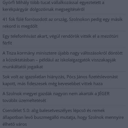
Györfi Mihály több tucat vállalkozással egyeztetett a
kerékpárgyár dolgozóinak megsegítéséről
41 fok fölé forrósodott az ország, Szolnokon pedig egy másik
rekord is megdőlt
Egy telefonhívást akart, végül rendőrök vitték el a mezőtúri
férfit
A Tisza kormány minisztere újabb nagy változásokról döntött
a közoktatásban – például az iskolaigazgatók visszakapják
munkáltatói jogaikat
Sok volt az igazolatlan hiányzás, Pócs János fizetéslevonást
kapott, más fideszesek még kevesebbet vittek haza
A Szolnok megyei gazdák nagyon nem akarták a JÉGER
további üzemeltetését
Csendélet 5.0: alig balesetveszélyes lépcső és remek
állapotban levő buszmegálló mutatja, hogy Szolnok mennyire
élhető város