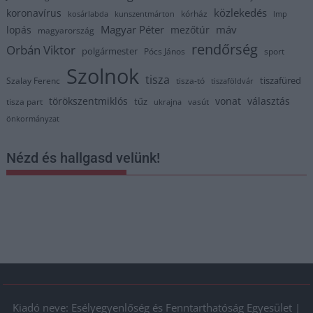
közlekedés
koronavírus
kórház
kosárlabda
kunszentmárton
lmp
Magyar Péter
máv
lopás
mezőtúr
magyarország
rendőrség
Orbán Viktor
polgármester
Pócs János
sport
Szolnok
tisza
tiszafüred
Szalay Ferenc
tisza-tó
tiszaföldvár
törökszentmiklós
vonat
választás
tűz
tisza part
vasút
ukrajna
önkormányzat
Nézd és hallgasd velünk!
Kiadó neve: Esélyegyenlőség és Fenntarthatóság Egyesület |