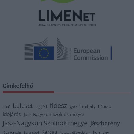
Címkefelhő
fidesz
baleset
györfi mihály
cegléd
háború
autó
időjárás
Jász-Nagykun-Szolnok megye
Jász-Nagykun Szolnok megye
Jászberény
Karcag
kormány
Jászkunság
karambol
katasztrófavédelem