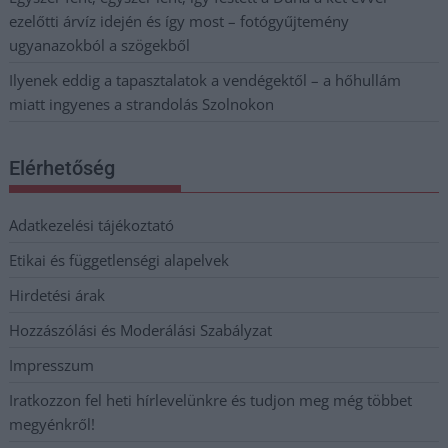
ezelőtti árvíz idején és így most – fotógyűjtemény
ugyanazokból a szögekből
Ilyenek eddig a tapasztalatok a vendégektől – a hőhullám
miatt ingyenes a strandolás Szolnokon
Elérhetőség
Adatkezelési tájékoztató
Etikai és függetlenségi alapelvek
Hirdetési árak
Hozzászólási és Moderálási Szabályzat
Impresszum
Iratkozzon fel heti hírlevelünkre és tudjon meg még többet
megyénkről!