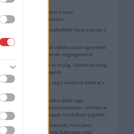
habos isler?
Országos ellenőrzés indult a hazai
akkumulátoripari üzemekben
Az idei év leglassabb növekedését hozta a június a
kiskereskedelemben
Györfi Mihály több tucat vállalkozással egyeztetett
a kerékpárgyár dolgozóinak megsegítéséről
41 fok fölé forrósodott az ország, Szolnokon pedig
egy másik rekord is megdőlt
Egy telefonhívást akart, végül rendőrök vitték el a
mezőtúri férfit
A Tisza kormány minisztere újabb nagy
változásokról döntött a közoktatásban – például az
iskolaigazgatók visszakapják munkáltatói jogaikat
Sok volt az igazolatlan hiányzás, Pócs János
fizetéslevonást kapott, más fideszesek még