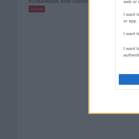
munkálatokat, ezzel viszont...
web or d
Szolnok
I want t
or app.
I want t
I want t
authenti