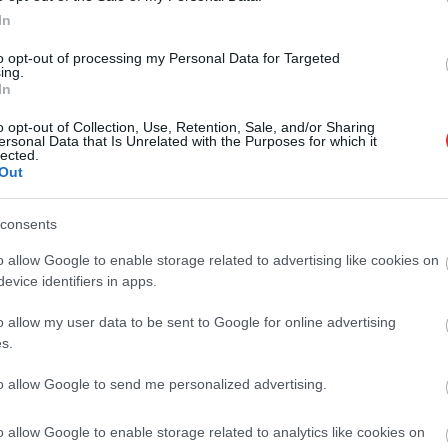
In
to opt-out of processing my Personal Data for Targeted
ing.
In
o opt-out of Collection, Use, Retention, Sale, and/or Sharing
ersonal Data that Is Unrelated with the Purposes for which it
lected.
Out
consents
Farkas András
2026.08.07.
Horváth Zsolt
o allow Google to enable storage related to advertising like cookies on
hogy készül a
Györfi Mihály több tucat
evice identifiers in apps.
an szolnoki habos
vállalkozással egyeztetett a
kerékpárgyár dolgozóinak
o allow my user data to be sent to Google for online advertising
megsegítéséről
asszikus desszert,
s.
Rövid idő alatt számos vállalkozás
rációk óta szeretnek, és
jelezte, hogy segítene azoknak a
to allow Google to send me personalized advertising.
n ma is próbálnak
munkavállalóknak, akik a tószegi
otni....
kerékpárgyár bezárása...
o allow Google to enable storage related to analytics like cookies on