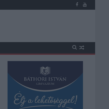
ika a hazai turizmusról