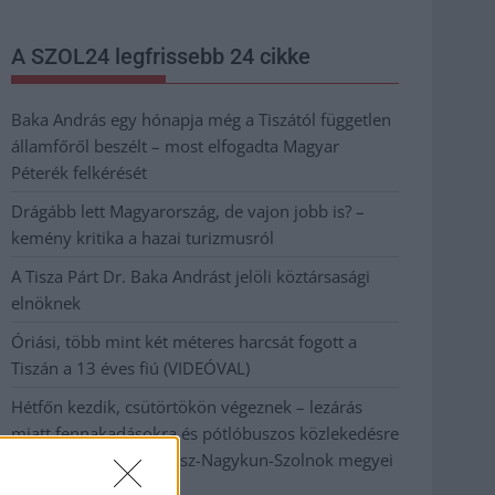
A SZOL24 legfrissebb 24 cikke
Baka András egy hónapja még a Tiszától független
államfőről beszélt – most elfogadta Magyar
Péterék felkérését
Drágább lett Magyarország, de vajon jobb is? –
kemény kritika a hazai turizmusról
A Tisza Párt Dr. Baka Andrást jelöli köztársasági
elnöknek
Óriási, több mint két méteres harcsát fogott a
Tiszán a 13 éves fiú (VIDEÓVAL)
Hétfőn kezdik, csütörtökön végeznek – lezárás
miatt fennakadásokra és pótlóbuszos közlekedésre
számítsunk az egyik Jász-Nagykun-Szolnok megyei
vasútvonalon