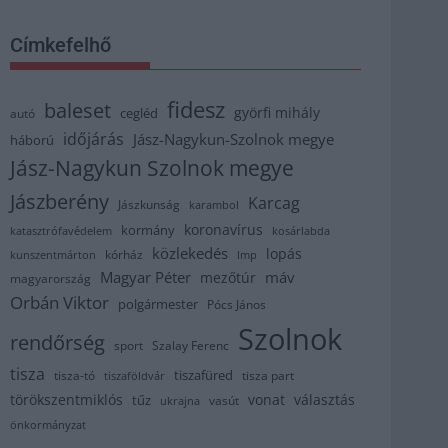
Címkefelhő
fidesz
baleset
györfi mihály
cegléd
autó
időjárás
Jász-Nagykun-Szolnok megye
háború
Jász-Nagykun Szolnok megye
Jászberény
Karcag
Jászkunság
karambol
koronavírus
kormány
katasztrófavédelem
kosárlabda
közlekedés
lopás
kórház
kunszentmárton
lmp
Magyar Péter
máv
mezőtúr
magyarország
Orbán Viktor
polgármester
Pócs János
Szolnok
rendőrség
sport
Szalay Ferenc
tisza
tiszafüred
tisza part
tisza-tó
tiszaföldvár
törökszentmiklós
vonat
választás
tűz
vasút
ukrajna
önkormányzat