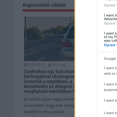
Kapcsolódó cikkek
Opted 
I want 
Advertis
Opted 
I want t
of my P
was col
Opted 
Google 
2026.08.07.
Kiss Lajos
2026.08.07.
I want t
Szolnokon egy kulcsfontosságú
Ön szerint 
web or d
körforgalmat részlegesen
hamisítatl
lezárnak a napokban, a
isler?
I want t
közlekedés az átlagost is
Igazi retró kl
purpose
meghaladó mértékben lebénul
amelyet gene
Az aszfalt olyan nagymértékben
I want 
amelyet soka
károsodott, hogy már nemigen lehet
otthon újraalk
tovább húzni a javítási
I want t
Szolnok