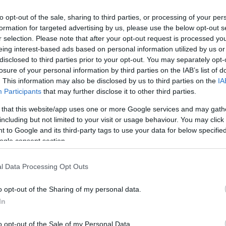
jon programokat az érdeklődőknek.
to opt-out of the sale, sharing to third parties, or processing of your per
eszi kezdetét egy nyitó felvonulással. A menet a Kossuth térről
formation for targeted advertising by us, please use the below opt-out s
 Táncegyüttes tagjaival. A szervezők a közönség részvételére is
r selection. Please note that after your opt-out request is processed y
eing interest-based ads based on personal information utilized by us or
ként is szolgál majd.
disclosed to third parties prior to your opt-out. You may separately opt-
losure of your personal information by third parties on the IAB’s list of
vál hivatalos oldalán érhető el.
. This information may also be disclosed by us to third parties on the
IA
Participants
that may further disclose it to other third parties.
 that this website/app uses one or more Google services and may gath
messzire elkerülné a propagandát,
iratkozzon fel hírlevelünkre
!
including but not limited to your visit or usage behaviour. You may click 
tson ide
és csatlakozzon adománygyűjtésünkhöz!
 to Google and its third-party tags to use your data for below specifi
ogle consent section.
,
,
,
Szolnok
tisza-part
Tiszavirág 2026
tiszavirág fesztivál
l Data Processing Opt Outs
m a
Az Orbán-rezsim 16 évét állítják fókuszba, a karcagi
Sámándob sem maradt ki
o opt-out of the Sharing of my personal data.
In
o opt-out of the Sale of my Personal Data.