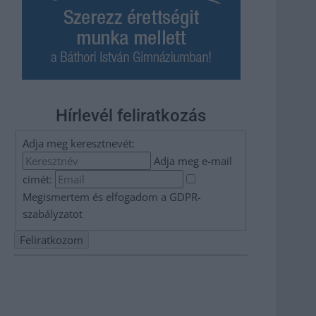
Hírlevél feliratkozás
Adja meg keresztnevét:
Adja meg e-mail
címét:
Megismertem és elfogadom a
GDPR-
szabályzat
ot
Nem szeretne lemaradni semmiről? Csak egy kattintás, és
hírlevelünk a legfrissebb információkkal és exkluzív
tartalmakkal hétről hétre postaládájába érkezik!