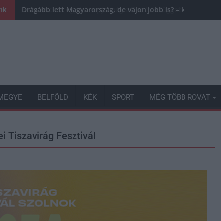
Drágább lett Magyarország, de vajon jobb is? – kemény krit
ink
MEGYE
BELFÖLD
KÉK
SPORT
MÉG TÖBB ROVAT
i Tiszavirág Fesztivál