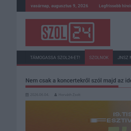
Skip
vasárnap, augusztus 9, 2026
Legfrissebb híre
to
content
TÁMOGASSA SZOL24-ET!
SZOLNOK
JNSZ 
Nem csak a koncertekről szól majd az ide
2026.06.04.
Horváth Zsolt