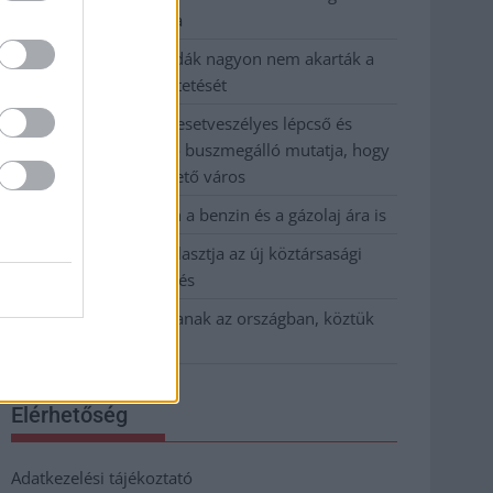
kevesebbet vittek haza
A Szolnok megyei gazdák nagyon nem akarták a
JÉGER további üzemeltetését
Csendélet 5.0: alig balesetveszélyes lépcső és
remek állapotban levő buszmegálló mutatja, hogy
Szolnok mennyire élhető város
Pénteken újra csökken a benzin és a gázolaj ára is
Napokon belül megválasztja az új köztársasági
elnököt az Országgyűlés
Kiterjedt tüzek pusztítanak az országban, köztük
Karcagon
Elérhetőség
Adatkezelési tájékoztató