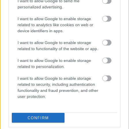
I want to allow Google to send me
41 fok fölé forrósodott az ország, Szolnokon pedig egy másik
personalized advertising.
rekord is megdőlt
Egy telefonhívást akart, végül rendőrök vitték el a mezőtúri
I want to allow Google to enable storage
related to analytics like cookies on web or
férfit
device identifiers in apps.
A Tisza kormány minisztere újabb nagy változásokról döntött
a közoktatásban – például az iskolaigazgatók visszakapják
I want to allow Google to enable storage
related to functionality of the website or app.
munkáltatói jogaikat
Sok volt az igazolatlan hiányzás, Pócs János fizetéslevonást
I want to allow Google to enable storage
kapott, más fideszesek még kevesebbet vittek haza
related to personalization.
A Szolnok megyei gazdák nagyon nem akarták a JÉGER
I want to allow Google to enable storage
további üzemeltetését
related to security, including authentication
functionality and fraud prevention, and other
Csendélet 5.0: alig balesetveszélyes lépcső és remek
user protection.
állapotban levő buszmegálló mutatja, hogy Szolnok mennyire
élhető város
Pénteken újra csökken a benzin és a gázolaj ára is
CONFIRM
Napokon belül megválasztja az új köztársasági elnököt az