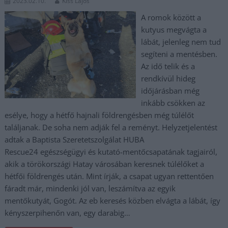
2023.02.10.
Kiss Lajos
A romok között a
kutyus megvágta a
lábát, jelenleg nem tud
segíteni a mentésben.
Az idő telik és a
rendkívül hideg
időjárásban még
inkább csökken az
esélye, hogy a hétfő hajnali földrengésben még túlélőt
találjanak. De soha nem adják fel a reményt. Helyzetjelentést
adtak a Baptista Szeretetszolgálat HUBA
Rescue24 egészségügyi és kutató-mentőcsapatának tagjairól,
akik a törökországi Hatay városában keresnek túlélőket a
hétfői földrengés után. Mint írják, a csapat ugyan rettentően
fáradt már, mindenki jól van, leszámítva az egyik
mentőkutyát, Gogót. Az eb keresés közben elvágta a lábát, így
kényszerpihenőn van, egy darabig…