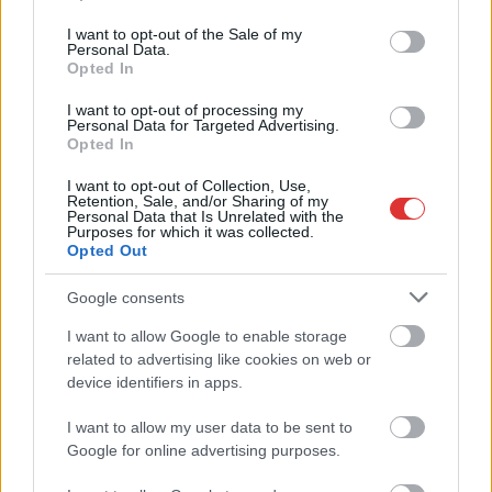
use your data for below specified purposes in below Google
Problémák egész Jász-Nagykun-Szolnok megyében: egyre
consent section.
I want to opt-out of the Sale of my
több otthoni kútból fogy ki a víz
Personal Data.
Opted In
Szolnokon egy kulcsfontosságú körforgalmat részlegesen
lezárnak a napokban, a közlekedés az átlagost is meghaladó
I want to opt-out of processing my
Personal Data for Targeted Advertising.
mértékben lebénul
Opted In
Elromlott a biztosítóberendezés a ceglédi vasútvonalon,
I want to opt-out of Collection, Use,
alapos késések alakultak ki a menetrendhez képest,
Retention, Sale, and/or Sharing of my
Personal Data that Is Unrelated with the
kimaradás is előfordult
Purposes for which it was collected.
Opted Out
Ön szerint hogy készül a hamisítatlan szolnoki habos isler?
Google consents
Országos ellenőrzés indult a hazai akkumulátoripari
üzemekben
I want to allow Google to enable storage
related to advertising like cookies on web or
Az idei év leglassabb növekedését hozta a június a
device identifiers in apps.
kiskereskedelemben
I want to allow my user data to be sent to
Györfi Mihály több tucat vállalkozással egyeztetett a
Google for online advertising purposes.
kerékpárgyár dolgozóinak megsegítéséről