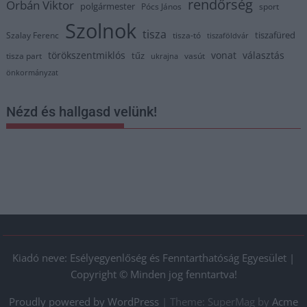
rendőrség
Orbán Viktor
polgármester
Pócs János
sport
Szolnok
tisza
tiszafüred
Szalay Ferenc
tisza-tó
tiszaföldvár
törökszentmiklós
vonat
választás
tűz
tisza part
vasút
ukrajna
önkormányzat
Nézd és hallgasd velünk!
Kiadó neve: Esélyegyenlőség és Fenntarthatóság Egyesület |
Copyright © Minden jog fenntartva!
Proudly powered by WordPress
|
Theme: SuperMag by
Acme