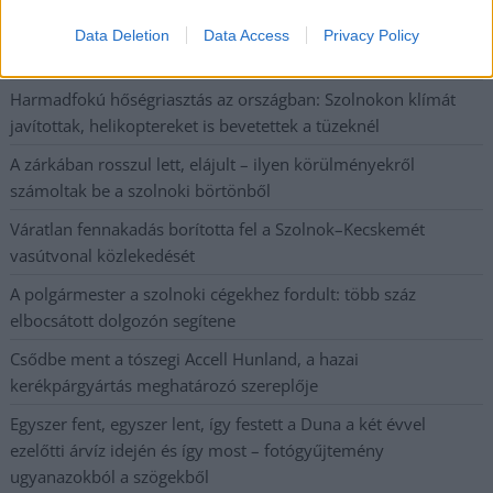
Országgyűlés
Data Deletion
Data Access
Privacy Policy
Kiterjedt tüzek pusztítanak az országban, köztük Karcagon
Harmadfokú hőségriasztás az országban: Szolnokon klímát
javítottak, helikoptereket is bevetettek a tüzeknél
A zárkában rosszul lett, elájult – ilyen körülményekről
számoltak be a szolnoki börtönből
Váratlan fennakadás borította fel a Szolnok–Kecskemét
vasútvonal közlekedését
A polgármester a szolnoki cégekhez fordult: több száz
elbocsátott dolgozón segítene
Csődbe ment a tószegi Accell Hunland, a hazai
kerékpárgyártás meghatározó szereplője
Egyszer fent, egyszer lent, így festett a Duna a két évvel
ezelőtti árvíz idején és így most – fotógyűjtemény
ugyanazokból a szögekből