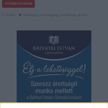
TOVÁBB OLVASOM
,
,
,
Külföld
földrengés
mentőegység
mentőkutya
sérülés