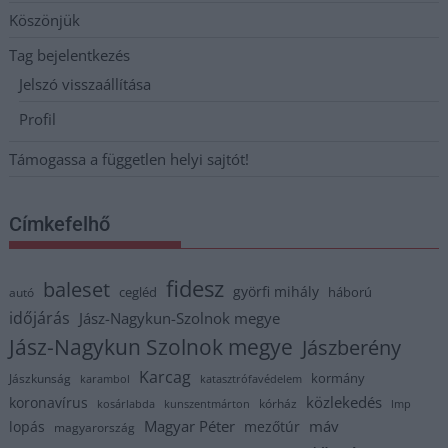
Köszönjük
Tag bejelentkezés
Jelszó visszaállítása
Profil
Támogassa a független helyi sajtót!
Címkefelhő
fidesz
baleset
györfi mihály
cegléd
háború
autó
időjárás
Jász-Nagykun-Szolnok megye
Jász-Nagykun Szolnok megye
Jászberény
Karcag
kormány
Jászkunság
karambol
katasztrófavédelem
közlekedés
koronavírus
kórház
kosárlabda
kunszentmárton
lmp
Magyar Péter
máv
lopás
mezőtúr
magyarország