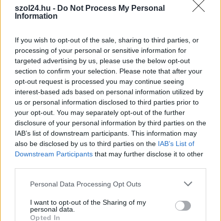
szol24.hu -
Do Not Process My Personal
Information
Hírlevél feliratkozás
Adja meg keresztnevét:
Adja
If you wish to opt-out of the sale, sharing to third parties, or
processing of your personal or sensitive information for
meg e-mail címét:
targeted advertising by us, please use the below opt-out
Megismertem és elfogadom a
GDPR-szabályzat
ot
section to confirm your selection. Please note that after your
opt-out request is processed you may continue seeing
interest-based ads based on personal information utilized by
us or personal information disclosed to third parties prior to
Nem szeretne lemaradni semmiről? Csak egy kattintás, és hírlevelünk a
your opt-out. You may separately opt-out of the further
legfrissebb információkkal és exkluzív tartalmakkal hétről hétre
disclosure of your personal information by third parties on the
postaládájába érkezik!
IAB’s list of downstream participants. This information may
also be disclosed by us to third parties on the
IAB’s List of
Downstream Participants
that may further disclose it to other
A SZOL24 legfrissebb 24 cikke
third parties.
Please note that this website/app uses one or more Google
Personal Data Processing Opt Outs
Már magasabb szinten is nyomoznak Szijjártó
services and may gather and store information including but
büntetőügyében, vesztegetés miatt 3 év letöltendőt kaphat és
not limited to your visit or usage behaviour. You may click to
I want to opt-out of the Sharing of my
personal data.
ez csak az egyik botrány
grant or deny consent to Google and its third-party tags to
Opted In