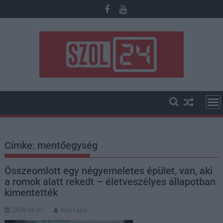
Skip
to
content
Címke:
mentőegység
Összeomlott egy négyemeletes épület, van, aki
a romok alatt rekedt – életveszélyes állapotban
kimentették
2026.06.01.
Kiss Lajos