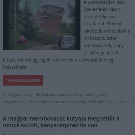
A szerencsétlen eset
Székesfehérváron
történt teljesen
váratlanul. Először
lakóépületről szóltak a
híradások, aztán
pontosítottak, hogy
„csak” egy épület.
Kutyás mentőegységek is érkeztek a szerencsétlenség
helyszínére.
TOVÁBB OLVASOM
,
,
,
,
Magyarország
baleset
bontás
épület
mentőegység
,
,
,
,
,
négyemeletes
összeomlás
összeomlott
romok
székesfehérvár
váratlan
A magyar mentőcsapat kutyája megsérült a
romok között, kényszerpihenőn van