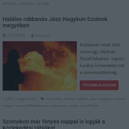
,
,
támadás
választás
vereség
Halálos robbanás Jász-Nagykun-Szolnok
megyében
2025.02.06.
Kiss Lajos
Robbanás miatt dőlt
össze egy lakóház
Tiszaföldváron. Sajnos
halálos kimenetelű lett
a szerencsétlenség.
TOVÁBB OLVASOM
,
,
,
JNSZ megyei hírek
csütörtök
elhunyt
halálos
Jász-Nagykun Szolnok
,
,
,
,
megye
katasztrófavédelem
robbanás
romok
tiszaföldvár
Szolnokon már fényes nappal is lopják a
közlekedési táblákat