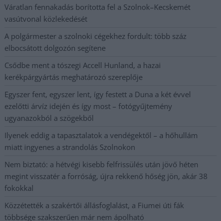
Váratlan fennakadás borította fel a Szolnok–Kecskemét
vasútvonal közlekedését
A polgármester a szolnoki cégekhez fordult: több száz
elbocsátott dolgozón segítene
Csődbe ment a tószegi Accell Hunland, a hazai
kerékpárgyártás meghatározó szereplője
Egyszer fent, egyszer lent, így festett a Duna a két évvel
ezelőtti árvíz idején és így most – fotógyűjtemény
ugyanazokból a szögekből
Ilyenek eddig a tapasztalatok a vendégektől – a hőhullám
miatt ingyenes a strandolás Szolnokon
Nem biztató: a hétvégi kisebb felfrissülés után jövő héten
megint visszatér a forróság, újra rekkenő hőség jön, akár 38
fokokkal
Közzétették a szakértői állásfoglalást, a Fiumei úti fák
többsége szakszerűen már nem ápolható