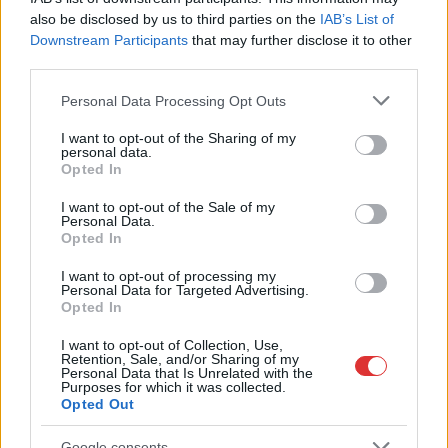
also be disclosed by us to third parties on the
IAB’s List of
jászberényi és egy…
Downstream Participants
that may further disclose it to other
third parties.
TOVÁBB OLVASOM
Please note that this website/app uses one or more Google
Personal Data Processing Opt Outs
,
,
,
,
Külföld
Baptista Szeretetszolgálat
földrengés
gogó
huba
services and may gather and store information including but
,
,
,
,
Jászberény
keresőkutya
miskolc
romok
törökország
not limited to your visit or usage behaviour. You may click to
I want to opt-out of the Sharing of my
personal data.
grant or deny consent to Google and its third-party tags to
Opted In
use your data for below specified purposes in below Google
Megállás nélkül dolgozik a szolnoki mentőpáros
consent section.
I want to opt-out of the Sale of my
Personal Data.
2023.02.10.
Tóth András
Opted In
Solka munkában
I want to opt-out of processing my
gazdájával, Kröpfl
Personal Data for Targeted Advertising.
Erzsébettel. Remek
Opted In
párost alkotnak. Mint
I want to opt-out of Collection, Use,
ismert,
Retention, Sale, and/or Sharing of my
Personal Data that Is Unrelated with the
Törökországban ment
Purposes for which it was collected.
életeket több
Opted Out
mentőcsapat,
Google consents