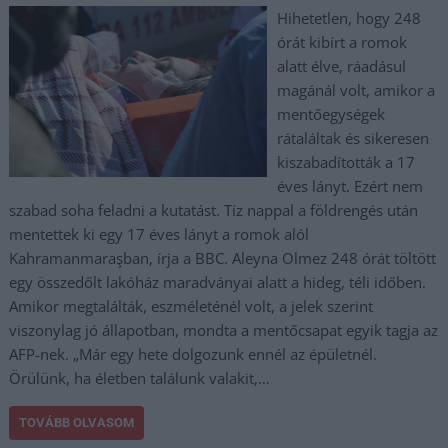
Hihetetlen, hogy 248
órát kibírt a romok
alatt élve, ráadásul
magánál volt, amikor a
mentőegységek
rátaláltak és sikeresen
kiszabadították a 17
éves lányt. Ezért nem
szabad soha feladni a kutatást. Tíz nappal a földrengés után
mentettek ki egy 17 éves lányt a romok alól
Kahramanmaraşban, írja a BBC. Aleyna Olmez 248 órát töltött
egy összedőlt lakóház maradványai alatt a hideg, téli időben.
Amikor megtalálták, eszméleténél volt, a jelek szerint
viszonylag jó állapotban, mondta a mentőcsapat egyik tagja az
AFP-nek. „Már egy hete dolgozunk ennél az épületnél.
Örülünk, ha életben találunk valakit,…
TOVÁBB OLVASOM