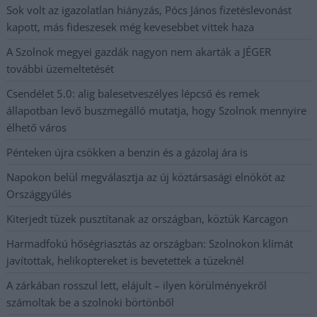
Sok volt az igazolatlan hiányzás, Pócs János fizetéslevonást
kapott, más fideszesek még kevesebbet vittek haza
A Szolnok megyei gazdák nagyon nem akarták a JÉGER
további üzemeltetését
Csendélet 5.0: alig balesetveszélyes lépcső és remek
állapotban levő buszmegálló mutatja, hogy Szolnok mennyire
élhető város
Pénteken újra csökken a benzin és a gázolaj ára is
Napokon belül megválasztja az új köztársasági elnököt az
Országgyűlés
Kiterjedt tüzek pusztítanak az országban, köztük Karcagon
Harmadfokú hőségriasztás az országban: Szolnokon klímát
javítottak, helikoptereket is bevetettek a tüzeknél
A zárkában rosszul lett, elájult – ilyen körülményekről
számoltak be a szolnoki börtönből