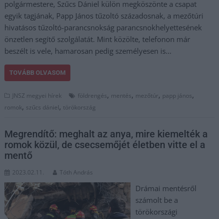
polgármestere, Szűcs Dániel külön megköszönte a csapat
egyik tagjának, Papp János tűzoltó századosnak, a mezőtúri
hivatásos tűzoltó-parancsnokság parancsnokhelyettesének
önzetlen segítő szolgálatát. Mint közölte, telefonon már
beszélt is vele, hamarosan pedig személyesen is…
TOVÁBB OLVASOM
,
,
,
,
JNSZ megyei hírek
földrengés
mentés
mezőtúr
papp jános
,
,
romok
szűcs dániel
törökország
Megrendítő: meghalt az anya, mire kiemelték a
romok közül, de csecsemőjét életben vitte el a
mentő
2023.02.11.
Tóth András
Drámai mentésről
számolt be a
törökországi