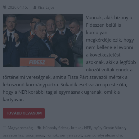
2026.04.15.
Kiss Lajos
Vannak, akik bizony a
Fideszen belül is
komolyan
megkérdőjelezik, hogy
nem kellene-e levonni
a következtetést
azoknak, akik a legfőbb
okozói voltak ennek a
történelmi vereségnek, amit a Tisza Párt szavazói mértek a
leköszönő kormánypártra. Sokadik eset vasárnap este óta,
hogy a NER korábbi tagjai egymásnak ugranak, omlik a
kártyavár.
TOVÁBB OLVASOM
,
,
,
,
,
,
Magyarország
bűnbak
fidesz
kritika
NER
nyílt
Orbán Viktor
,
,
,
,
,
összeomlás
pöcs jános
romok
semjén zsolt
szentkirályi alexandra