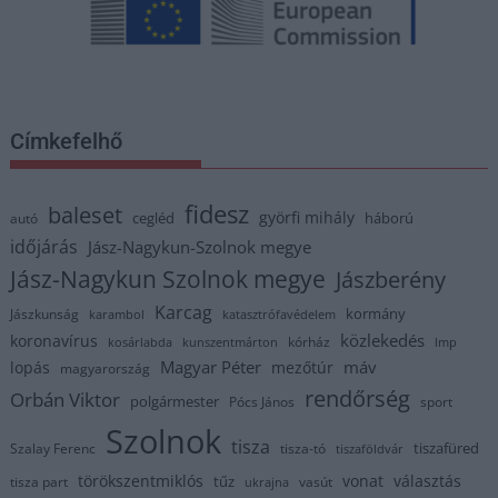
Címkefelhő
fidesz
baleset
györfi mihály
cegléd
háború
autó
időjárás
Jász-Nagykun-Szolnok megye
Jász-Nagykun Szolnok megye
Jászberény
Karcag
kormány
Jászkunság
karambol
katasztrófavédelem
közlekedés
koronavírus
kórház
kosárlabda
kunszentmárton
lmp
Magyar Péter
máv
lopás
mezőtúr
magyarország
rendőrség
Orbán Viktor
polgármester
Pócs János
sport
Szolnok
tisza
tiszafüred
Szalay Ferenc
tisza-tó
tiszaföldvár
törökszentmiklós
vonat
választás
tűz
tisza part
vasút
ukrajna