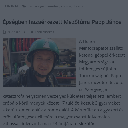
,
,
,
Külföld
földrengés
mentés
romok
túlélő
Épségben hazaérkezett Mezőtúrra Papp János
2023.02.13.
Tóth András
A Hunor
Mentőcsapatot szállító
katonai géppel érkezett
Magyarországra a
földrengés sújtotta
Törökországból Papp
János mezőtúri tűzoltó
is. Az egység a
katasztrófa helyszínén veszélyes küldetést teljesített, embert
próbáló körülmények között 17 túlélőt, köztük 3 gyermeket
sikerült kimenteniük a romok alól. A kárterületen a gyakori és
erős utórengések ellenére a magyar csapat folyamatos
váltással dolgozott a nap 24 órájában. Mezőtúr