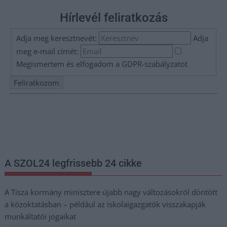
Hírlevél feliratkozás
Adja meg keresztnevét:
Adja
meg e-mail címét:
Megismertem és elfogadom a
GDPR-szabályzat
ot
Nem szeretne lemaradni semmiről? Csak egy kattintás, és hírlevelünk a
legfrissebb információkkal és exkluzív tartalmakkal hétről hétre
postaládájába érkezik!
A SZOL24 legfrissebb 24 cikke
A Tisza kormány minisztere újabb nagy változásokról döntött
a közoktatásban – például az iskolaigazgatók visszakapják
munkáltatói jogaikat