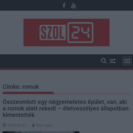
Skip
to
content
Címke:
romok
Összeomlott egy négyemeletes épület, van, aki
a romok alatt rekedt – életveszélyes állapotban
kimentették
2026.06.01.
Kiss Lajos