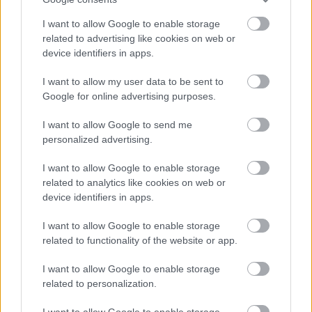
amelyben magyarok is részt vesznek. Az egyik csapatnak a
szolnoki Kröpfl Erzsébet is tagja hűséges négylábújával, akivel
I want to allow Google to enable storage
már sikerrel is jártak a kutatásban.A HUBA Rescue24 Tűzoltó
related to advertising like cookies on web or
és Kutató-Mentő Nemzetközi csoport tette lehetővé
device identifiers in apps.
kijutásukat. Most azt is megnézhetjük, hogyan dolgoznak
I want to allow my user data to be sent to
együtt.
Google for online advertising purposes.
TOVÁBB OLVASOM
I want to allow Google to send me
personalized advertising.
,
,
,
Külföld
Baptista Szeretetszolgálat
földrengés
huba
kröpfl
,
,
,
,
erzsébet
kutatás
romok
solka
törökország
I want to allow Google to enable storage
related to analytics like cookies on web or
device identifiers in apps.
Túlélőt talált a szolnoki kutyakiképző kutyája a
romok alatt
I want to allow Google to enable storage
related to functionality of the website or app.
2023.02.08.
Tóth András
Solka, Kröpfl Erzsébet
I want to allow Google to enable storage
vezetésével egy élő
related to personalization.
személyt jelzett a