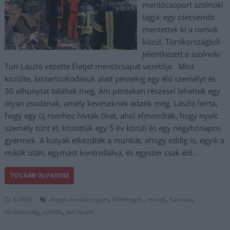
mentőcsoport szolnoki
tagja: egy csecsemőt
mentettek ki a romok
közül. Törökországból
jelentkezett a szolnoki
Turi László vezette Életjel mentőcsapat vezetője. Mint
közölte, kintartózkodásuk alatt péntekig egy élő személyt és
30 elhunytat találtak meg. Ám pénteken részesei lehettek egy
olyan csodának, amely keveseknek adatik meg. László leírta,
hogy egy új romhoz hívták őket, ahol elmondták, hogy nyolc
személy tűnt el, közöttük egy 5 év körüli és egy négyhónapos
gyermek. A kutyák elkezdték a munkát, ahogy eddig is, egyik a
másik után, egymást kontrollálva, és egyszer csak élő…
TOVÁBB OLVASOM
,
,
,
,
Külföld
életjel mentőcsoport
földrengés
romok
Szolnok
,
,
törökország
túlélők
turi lászló