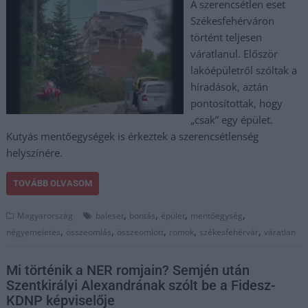
A szerencsétlen eset
Székesfehérváron
történt teljesen
váratlanul. Először
lakóépületről szóltak a
híradások, aztán
pontosítottak, hogy
„csak” egy épület.
Kutyás mentőegységek is érkeztek a szerencsétlenség
helyszínére.
TOVÁBB OLVASOM
,
,
,
,
Magyarország
baleset
bontás
épület
mentőegység
,
,
,
,
,
négyemeletes
összeomlás
összeomlott
romok
székesfehérvár
váratlan
Mi történik a NER romjain? Semjén után
Szentkirályi Alexandrának szólt be a Fidesz-
KDNP képviselője