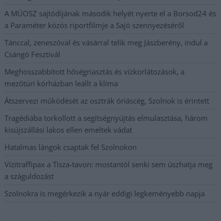
A MÚOSZ sajtódíjának második helyét nyerte el a Borsod24 és
a Paraméter közös riportfilmje a Sajó szennyezéséről
Tánccal, zeneszóval és vásárral telik meg Jászberény, indul a
Csángó Fesztivál
Meghosszabbított hőségriasztás és vízkorlátozások, a
mezőtúri kórházban leállt a klíma
Átszervezi működését az osztrák óriáscég, Szolnok is érintett
Tragédiába torkollott a segítségnyújtás elmulasztása, három
kisújszállási lakos ellen emeltek vádat
Hatalmas lángok csaptak fel Szolnokon
Vízitraffipax a Tisza-tavon: mostantól senki sem úszhatja meg
a száguldozást
Szolnokra is megérkezik a nyár eddigi legkeményebb napja