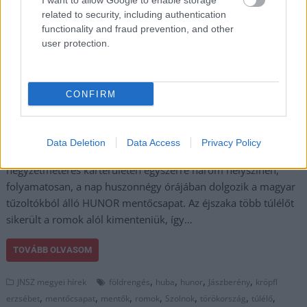
I want to allow Google to enable storage
romok alatt – közölte a
related to security, including authentication
Kutyák Határok Nélkül
functionality and fraud prevention, and other
Facebook-csoport.A
user protection.
HUBA Rescue24
Tűzoltó és Kutató-
Mentő Nemzetközi csoport mentőcsapata már több, romok
CONFIRM
alatt rekedt személyt mentett ki és jelenleg is dolgoznak a
csapat tagjai a katasztrófa helyszínén. A szolnoki
kutyakiképző, Kröpfl Erzsébet is ennek a csapatnak a tagja.
Data Deletion
Data Access
Privacy Policy
Közben a katasztrófavédelem közölte, hogy egy 16 ezer
négyzetméteres kárterületen egyszerre három helyszínen,
folyamatosan, a nap huszonnégy órájában dolgozik a magyar
tűzoltókból álló HUNOR mentőcsapat. Az éjszaka több túlélőt
sikerült a romok alól kimenteniük, így…
TOVÁBB OLVASOM
,
,
,
,
JNSZ megyei hírek
földrengés
huba
hunor
Jászberény
kröpfl
,
,
,
,
,
,
,
erzsébet
mentőcsapat
mentők
romok
Szolnok
törökország
túlélő