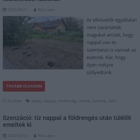
2024.08.21.
Kiss Lajos
Az elkövetők egyáltalán
nem zavartatták
magukat amiatt, hogy
nappal van és
szemtanúi is vannak az
esetnek. Kár, hogy
ilyen mélyre
süllyedtünk.
TOVÁBB OLVASOM
,
,
,
,
,
Szolnok
lopás
nappal
rendőrség
romok
Szolnok
tábla
Szenzáció: tíz nappal a földrengés után túlélőt
emeltek ki
2023.02.16.
Kiss Lajos