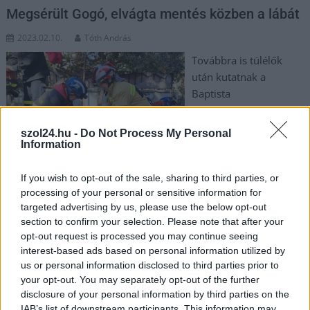
Megsérült Gogó, elvágta mentés közben a lábát
2023.02.10.
Tóth András
Továbbra is túlélők
után kutatnak a
Baptista
Szeretetszolgálat HUBA
Rescue24 egészségügyi
szol24.hu -
Do Not Process My Personal
és kutató-
Information
mentőcsapatának
tagjai Hatay városában.
If you wish to opt-out of the sale, sharing to third parties, or
A romok alatt rekedtek túlélési esélye percről percre csökken,
processing of your personal or sensitive information for
targeted advertising by us, please use the below opt-out
de nem adják fel és mindenkiben él a remény, hogy találnak
section to confirm your selection. Please note that after your
még élő embereket az összedőlt épületek fogságában. Bár
opt-out request is processed you may continue seeing
már rettentően fáradt a csapat, a megterhelő napok ellenére
interest-based ads based on personal information utilized by
szerencsére jól vannak, kivéve Gogót. Sajnos keresés közben
us or personal information disclosed to third parties prior to
elvágta a lábát, így jelenleg kényszerpihenőn van a jászberényi
your opt-out. You may separately opt-out of the further
Szabó Gábor kutyája, adta közre a Kutyákkal az Életért
disclosure of your personal information by third parties on the
Alapítvány Facebook. Mint közöltük, a HUBA tagja két
IAB’s list of downstream participants. This information may