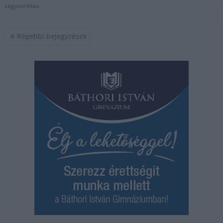
zagyvarékas
Bejegyzés
Régebbi bejegyzések
navigáció