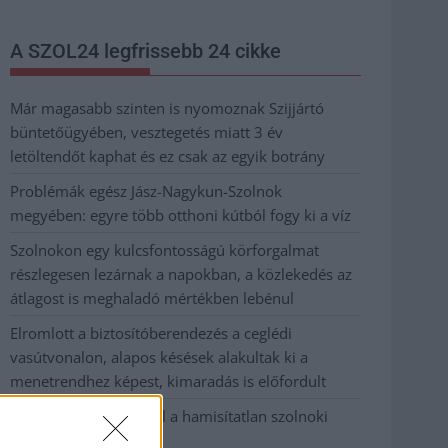
A SZOL24 legfrissebb 24 cikke
Már magasabb szinten is nyomoznak Szijjártó
büntetőügyében, vesztegetés miatt 3 év
letöltendőt kaphat és ez csak az egyik botrány
Problémák egész Jász-Nagykun-Szolnok
megyében: egyre több otthoni kútból fogy ki a víz
Szolnokon egy kulcsfontosságú körforgalmat
részlegesen lezárnak a napokban, a közlekedés az
átlagost is meghaladó mértékben lebénul
Elromlott a biztosítóberendezés a ceglédi
vasútvonalon, alapos késések alakultak ki a
menetrendhez képest, kimaradás is előfordult
Ön szerint hogy készül a hamisítatlan szolnoki
habos isler?