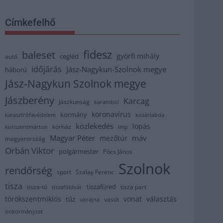
Címkefelhő
fidesz
baleset
györfi mihály
cegléd
autó
időjárás
Jász-Nagykun-Szolnok megye
háború
Jász-Nagykun Szolnok megye
Jászberény
Karcag
Jászkunság
karambol
koronavírus
kormány
katasztrófavédelem
kosárlabda
közlekedés
lopás
kórház
kunszentmárton
lmp
Magyar Péter
máv
mezőtúr
magyarország
Orbán Viktor
polgármester
Pócs János
Szolnok
rendőrség
sport
Szalay Ferenc
tisza
tiszafüred
tisza part
tisza-tó
tiszaföldvár
törökszentmiklós
vonat
választás
tűz
vasút
ukrajna
önkormányzat