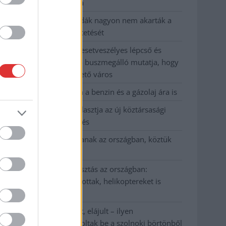
kevesebbet vittek haza
A Szolnok megyei gazdák nagyon nem akarták a
JÉGER további üzemeltetését
Csendélet 5.0: alig balesetveszélyes lépcső és
remek állapotban levő buszmegálló mutatja, hogy
Szolnok mennyire élhető város
Pénteken újra csökken a benzin és a gázolaj ára is
Napokon belül megválasztja az új köztársasági
elnököt az Országgyűlés
Kiterjedt tüzek pusztítanak az országban, köztük
Karcagon
Harmadfokú hőségriasztás az országban:
Szolnokon klímát javítottak, helikoptereket is
bevetettek a tüzeknél
A zárkában rosszul lett, elájult – ilyen
körülményekről számoltak be a szolnoki börtönből