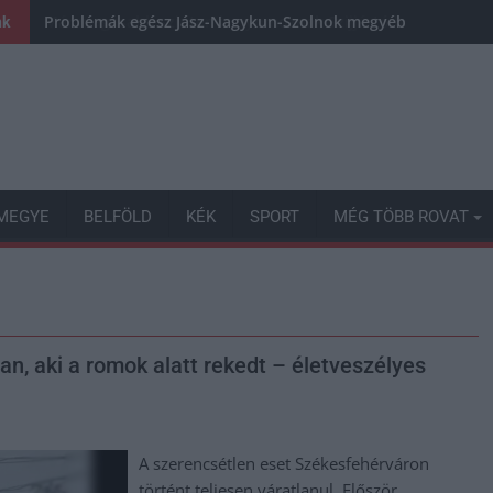
Problémák egész Jász-Nagykun-Szolnok megyében: egyre töb
nk
MEGYE
BELFÖLD
KÉK
SPORT
MÉG TÖBB ROVAT
n, aki a romok alatt rekedt – életveszélyes
A szerencsétlen eset Székesfehérváron
történt teljesen váratlanul. Először