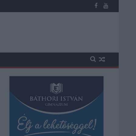
b otthoni kútból fogy ki a víz