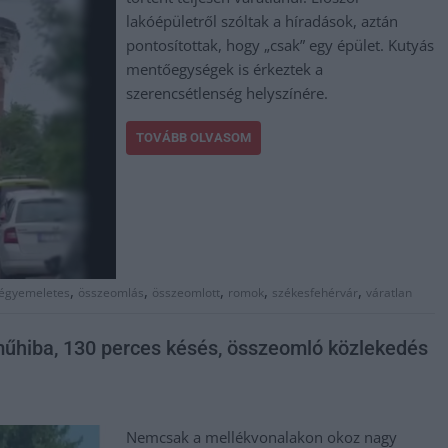
lakóépületről szóltak a híradások, aztán
pontosítottak, hogy „csak” egy épület. Kutyás
mentőegységek is érkeztek a
szerencsétlenség helyszínére.
TOVÁBB OLVASOM
,
,
,
,
,
égyemeletes
összeomlás
összeomlott
romok
székesfehérvár
váratlan
árműhiba, 130 perces késés, összeomló közlekedés
Nemcsak a mellékvonalakon okoz nagy