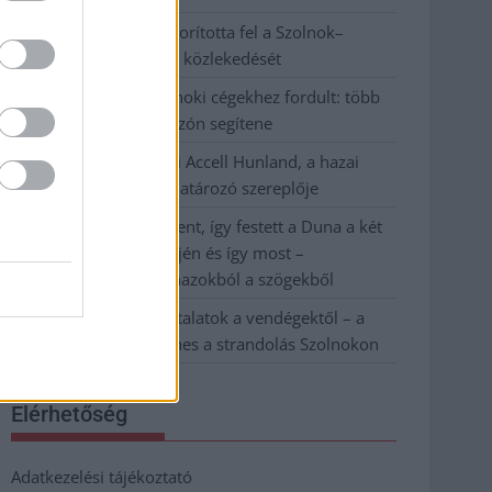
Váratlan fennakadás borította fel a Szolnok–
Kecskemét vasútvonal közlekedését
A polgármester a szolnoki cégekhez fordult: több
száz elbocsátott dolgozón segítene
Csődbe ment a tószegi Accell Hunland, a hazai
kerékpárgyártás meghatározó szereplője
Egyszer fent, egyszer lent, így festett a Duna a két
évvel ezelőtti árvíz idején és így most –
fotógyűjtemény ugyanazokból a szögekből
Ilyenek eddig a tapasztalatok a vendégektől – a
hőhullám miatt ingyenes a strandolás Szolnokon
Elérhetőség
Adatkezelési tájékoztató