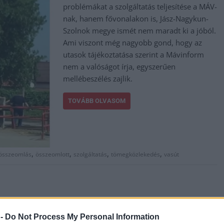
problémákat a szolgáltatás teljesítése a MÁV-
nak, hanem fővonalakon is, Jász-Nagykun-
Szolnok megye ismét nem maradt ki a jóból.
Ami viszont még nagyobb gond, hogy az
utasok tájékoztatása szerint a Mávinform
nem a valóságot írja, egyszerűen
mellébeszélés zajlik.
TOVÁBB OLVASOM
,
,
,
,
összeomlás
összeomlott
szolgáltatás
tömegközlekedés
vasút
 -
Do Not Process My Personal Information