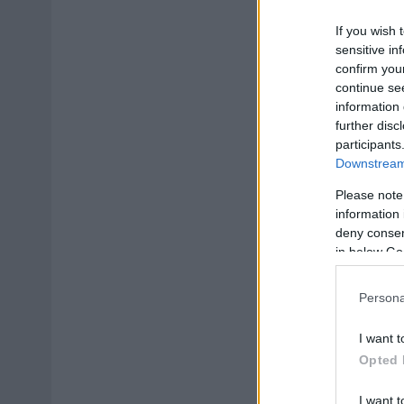
If you wish 
sensitive in
confirm you
continue se
information 
further disc
participants
Downstream 
Please note
information 
deny consent
in below Go
Persona
I want t
Opted 
I want t