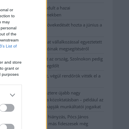
Országos ellenőrzés indult a hazai
sonal or
akkumulátoripari üzemekben
ection to
ou may
Az idei év leglassabb növekedését hozta a június a
 personal
kiskereskedelemben
out of the
 downstream
Györfi Mihály több tucat vállalkozással egyeztetett
B’s List of
a kerékpárgyár dolgozóinak megsegítéséről
41 fok fölé forrósodott az ország, Szolnokon pedig
er and store
egy másik rekord is megdőlt
to grant or
ed purposes
Egy telefonhívást akart, végül rendőrök vitték el a
mezőtúri férfit
A Tisza kormány minisztere újabb nagy
változásokról döntött a közoktatásban – például az
iskolaigazgatók visszakapják munkáltatói jogaikat
Sok volt az igazolatlan hiányzás, Pócs János
fizetéslevonást kapott, más fideszesek még