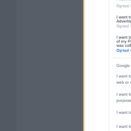
Opted 
I want 
Advertis
Opted 
I want t
of my P
was col
Opted 
Google 
I want t
web or d
I want t
purpose
I want 
I want t