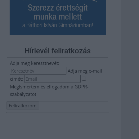
Hírlevél feliratkozás
Adja meg keresztnevét:
Adja meg e-mail
címét:
Megismertem és elfogadom a
GDPR-
szabályzat
ot
Nem szeretne lemaradni semmiről? Csak egy kattintás, és
hírlevelünk a legfrissebb információkkal és exkluzív
tartalmakkal hétről hétre postaládájába érkezik!