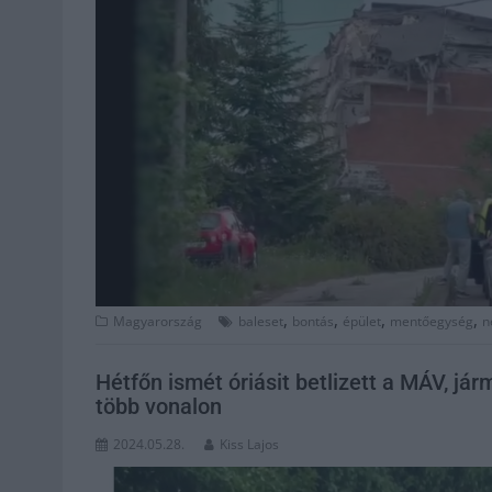
,
,
,
,
Magyarország
baleset
bontás
épület
mentőegység
n
Hétfőn ismét óriásit betlizett a MÁV, j
több vonalon
2024.05.28.
Kiss Lajos