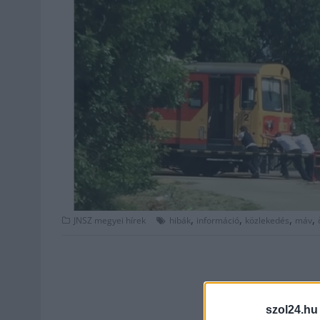
,
,
,
,
JNSZ megyei hírek
hibák
információ
közlekedés
máv
szol24.hu