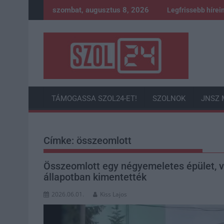
Skip
szombat, augusztus 8, 2026
Legfrissebb hírei
to
content
TÁMOGASSA SZOL24-ET!
SZOLNOK
JNSZ 
Címke:
összeomlott
Összeomlott egy négyemeletes épület, va
állapotban kimentették
2026.06.01.
Kiss Lajos