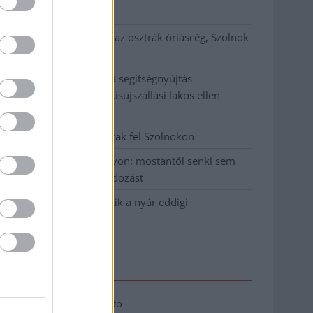
klíma
Átszervezi működését az osztrák óriáscég, Szolnok
is érintett
Tragédiába torkollott a segítségnyújtás
elmulasztása, három kisújszállási lakos ellen
emeltek vádat
Hatalmas lángok csaptak fel Szolnokon
Vízitraffipax a Tisza-tavon: mostantól senki sem
úszhatja meg a száguldozást
Szolnokra is megérkezik a nyár eddigi
legkeményebb napja
Elérhetőség
Adatkezelési tájékoztató