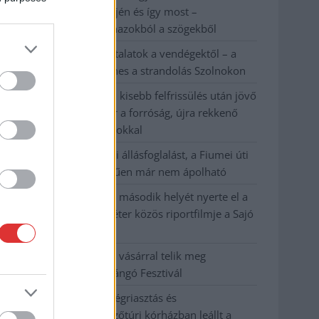
évvel ezelőtti árvíz idején és így most –
fotógyűjtemény ugyanazokból a szögekből
Ilyenek eddig a tapasztalatok a vendégektől – a
hőhullám miatt ingyenes a strandolás Szolnokon
Nem biztató: a hétvégi kisebb felfrissülés után jövő
héten megint visszatér a forróság, újra rekkenő
hőség jön, akár 38 fokokkal
Közzétették a szakértői állásfoglalást, a Fiumei úti
fák többsége szakszerűen már nem ápolható
A MÚOSZ sajtódíjának második helyét nyerte el a
Borsod24 és a Paraméter közös riportfilmje a Sajó
szennyezéséről
Tánccal, zeneszóval és vásárral telik meg
Jászberény, indul a Csángó Fesztivál
Meghosszabbított hőségriasztás és
vízkorlátozások, a mezőtúri kórházban leállt a