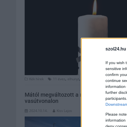
szol24.hu
If you wish 
sensitive in
confirm you
,
,
,
,
,
Kék hírek
11 éves
elhunyt
foci
hirtelenséggel
kisfiú
l
continue se
information 
further disc
Mától megváltozott a menetrend a Bud
participants
vasútvonalon
Downstream 
2024.10.14.
Kiss Lajos
Please note
information 
deny consent