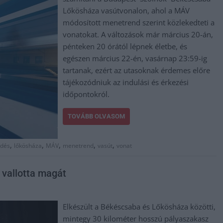
Lőkösháza vasútvonalon, ahol a MÁV
módosított menetrend szerint közlekedteti a
vonatokat. A változások már március 20-án,
pénteken 20 órától lépnek életbe, és
egészen március 22-én, vasárnap 23:59-ig
tartanak, ezért az utasoknak érdemes előre
tájékozódniuk az indulási és érkezési
időpontokról.
TOVÁBB OLVASOM
,
,
,
,
,
edés
lőkösháza
MÁV
menetrend
vasút
vonat
k vallotta magát
Elkészült a Békéscsaba és Lőkösháza közötti,
mintegy 30 kilométer hosszú pályaszakasz