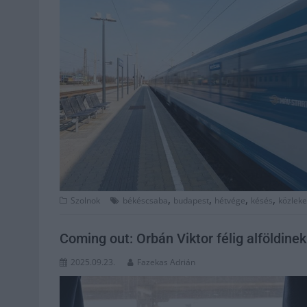
,
,
,
,
Szolnok
békéscsaba
budapest
hétvége
késés
közlek
Coming out: Orbán Viktor félig alföldine
2025.09.23.
Fazekas Adrián