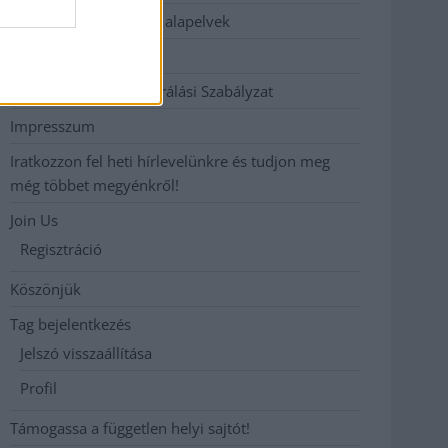
Etikai és függetlenségi alapelvek
Hirdetési árak
Hozzászólási és Moderálási Szabályzat
Impresszum
Iratkozzon fel heti hírlevelünkre és tudjon meg
még többet megyénkről!
Join Us
Regisztráció
Köszönjük
Tag bejelentkezés
Jelszó visszaállítása
Profil
Támogassa a független helyi sajtót!