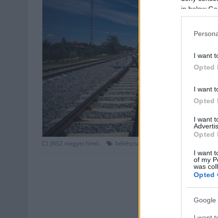
in below Go
Persona
I want t
Opted 
I want t
Opted 
I want 
Advertis
Opted 
,
,
,
JNSZ megyei hírek
békéscsaba
buszok
december
lőkö
I want t
of my P
was col
Opted 
Google 
I want t