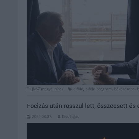
,
,
,
JNSZ megyei hírek
alföld
alföld-program
békéscsaba
Focizás után rosszul lett, összeesett é
2025.08.07.
Kiss Lajos