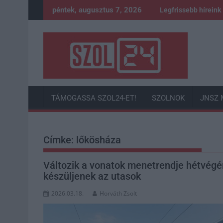
Skip
péntek, augusztus 7, 2026
Legfrissebb híreink
to
content
TÁMOGASSA SZOL24-ET!
SZOLNOK
JNSZ 
Címke:
lőkösháza
Változik a vonatok menetrendje hétvégé
készüljenek az utasok
2026.03.18.
Horváth Zsolt