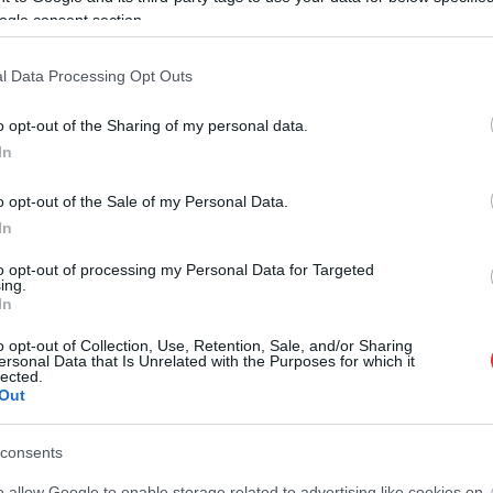
ogle consent section.
ismernünk a részleteket. Így változtak az
utazás lehetőségei a hétfői naptól, egy
szakaszon pótlóbuszokra számítsunk.
l Data Processing Opt Outs
o opt-out of the Sharing of my personal data.
TOVÁBB OLVASOM
In
o opt-out of the Sale of my Personal Data.
In
to opt-out of processing my Personal Data for Targeted
ing.
In
,
,
,
,
,
,
sháza
máv
menetrend
vágányzár
változás
vasútvonal
vonatpótló
o opt-out of Collection, Use, Retention, Sale, and/or Sharing
ersonal Data that Is Unrelated with the Purposes for which it
lected.
Out
consents
o allow Google to enable storage related to advertising like cookies on