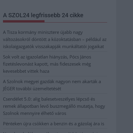
A SZOL24 legfrissebb 24 cikke
A Tisza kormány minisztere újabb nagy
változásokról döntött a közoktatásban – például az
iskolaigazgatók visszakapják munkáltatói jogaikat
Sok volt az igazolatlan hiányzás, Pócs János
fizetéslevonást kapott, más fideszesek még
kevesebbet vittek haza
A Szolnok megyei gazdák nagyon nem akarták a
JÉGER további üzemeltetését
Csendélet 5.0: alig balesetveszélyes lépcső és
remek állapotban levő buszmegálló mutatja, hogy
Szolnok mennyire élhető város
Pénteken újra csökken a benzin és a gázolaj ára is