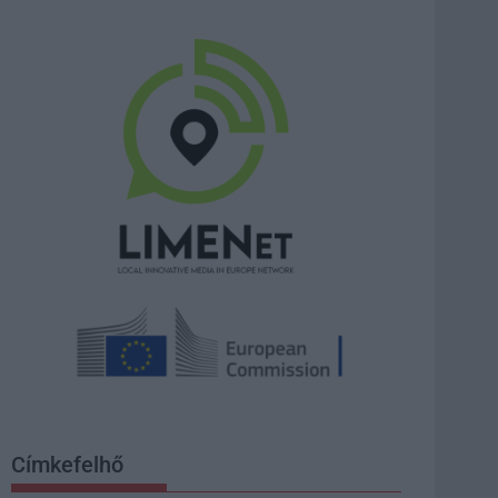
Címkefelhő