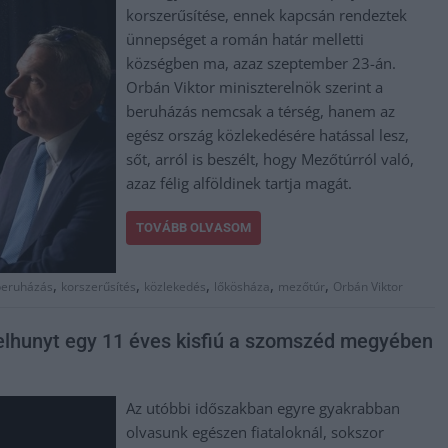
korszerűsítése, ennek kapcsán rendeztek
ünnepséget a román határ melletti
községben ma, azaz szeptember 23-án.
Orbán Viktor miniszterelnök szerint a
beruházás nemcsak a térség, hanem az
egész ország közlekedésére hatással lesz,
sőt, arról is beszélt, hogy Mezőtúrról való,
azaz félig alföldinek tartja magát.
TOVÁBB OLVASOM
,
,
,
,
,
beruházás
korszerűsítés
közlekedés
lőkösháza
mezőtúr
Orbán Viktor
s elhunyt egy 11 éves kisfiú a szomszéd megyében
Az utóbbi időszakban egyre gyakrabban
olvasunk egészen fiataloknál, sokszor