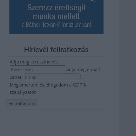
Hírlevél feliratkozás
Adja meg keresztnevét:
Adja meg e-mail
címét:
Megismertem és elfogadom a
GDPR-
szabályzat
ot
Nem szeretne lemaradni semmiről? Csak egy kattintás, és
hírlevelünk a legfrissebb információkkal és exkluzív
tartalmakkal hétről hétre postaládájába érkezik!