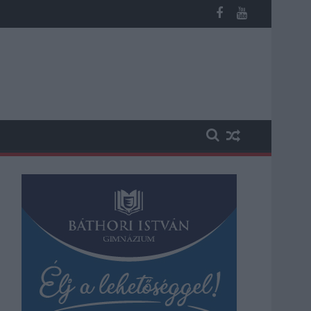
 kapott, más fideszesek még kevesebbet vittek haza