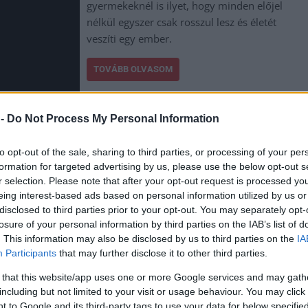
gyermekeknél is ilyet, hogy minden előjel
nélkül egyszer csak rosszul lesz és életét
veszíti egy ember.
TOVÁBB OLVASOM
 -
Do Not Process My Personal Information
to opt-out of the sale, sharing to third parties, or processing of your per
formation for targeted advertising by us, please use the below opt-out s
r selection. Please note that after your opt-out request is processed y
,
,
,
őkösháza
összeesett
tragikus
váratlan
eing interest-based ads based on personal information utilized by us or
disclosed to third parties prior to your opt-out. You may separately opt-
losure of your personal information by third parties on the IAB’s list of
apest-Szolnok-Békéscsaba-Lőkösháza
. This information may also be disclosed by us to third parties on the
IA
Participants
that may further disclose it to other third parties.
 that this website/app uses one or more Google services and may gath
A módosított menetrend egészen december
including but not limited to your visit or usage behaviour. You may click 
 to Google and its third-party tags to use your data for below specifi
közepéig így is marad, így érdemes