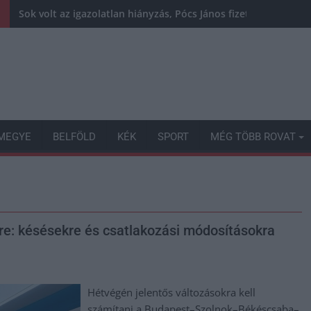
Sok volt az igazolatlan hiányzás, Pócs János fizetéslevonást
MEGYE
BELFÖLD
KÉK
SPORT
MÉG TÖBB ROVAT
re: késésekre és csatlakozási módosításokra
Hétvégén jelentős változásokra kell
számítani a Budapest–Szolnok–Békéscsaba–