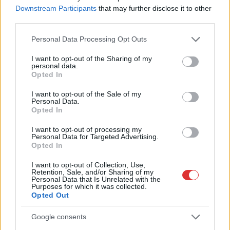
Problémák egész Jász-Nagykun-Szolnok megyében: egyre
Downstream Participants
that may further disclose it to other
több otthoni kútból fogy ki a víz
third parties.
Szolnokon egy kulcsfontosságú körforgalmat részlegesen
Please note that this website/app uses one or more Google
Personal Data Processing Opt Outs
services and may gather and store information including but
lezárnak a napokban, a közlekedés az átlagost is meghaladó
not limited to your visit or usage behaviour. You may click to
I want to opt-out of the Sharing of my
mértékben lebénul
personal data.
grant or deny consent to Google and its third-party tags to
Opted In
Elromlott a biztosítóberendezés a ceglédi vasútvonalon,
use your data for below specified purposes in below Google
consent section.
alapos késések alakultak ki a menetrendhez képest,
I want to opt-out of the Sale of my
Personal Data.
kimaradás is előfordult
Opted In
Ön szerint hogy készül a hamisítatlan szolnoki habos isler?
I want to opt-out of processing my
Personal Data for Targeted Advertising.
Országos ellenőrzés indult a hazai akkumulátoripari
Opted In
üzemekben
I want to opt-out of Collection, Use,
Az idei év leglassabb növekedését hozta a június a
Retention, Sale, and/or Sharing of my
Personal Data that Is Unrelated with the
kiskereskedelemben
Purposes for which it was collected.
Opted Out
Györfi Mihály több tucat vállalkozással egyeztetett a
kerékpárgyár dolgozóinak megsegítéséről
Google consents