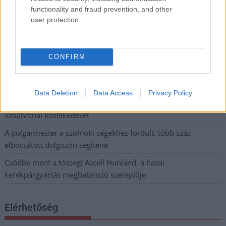
Országgyűlés
functionality and fraud prevention, and other
user protection.
Kiterjedt tüzek pusztítanak az országban, köztük Karcagon
Harmadfokú hőségriasztás az országban: Szolnokon klímát
javítottak, helikoptereket is bevetettek a tüzeknél
CONFIRM
A zárkában rosszul lett, elájult – ilyen körülményekről
számoltak be a szolnoki börtönből
Data Deletion
Data Access
Privacy Policy
Váratlan fennakadás borította fel a Szolnok–Kecskemét
vasútvonal közlekedését
A polgármester a szolnoki cégekhez fordult: több száz
elbocsátott dolgozón segítene
Csődbe ment a tószegi Accell Hunland, a hazai
kerékpárgyártás meghatározó szereplője
Elérhetőség