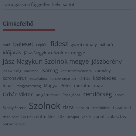
Támogassa a független helyi sajtót!
Címkefelhő
fidesz
baleset
györfi mihály
cegléd
háború
autó
időjárás
Jász-Nagykun-Szolnok megye
Jász-Nagykun Szolnok megye
Jászberény
Karcag
kormány
Jászkunság
karambol
katasztrófavédelem
közlekedés
koronavírus
kórház
kosárlabda
kunszentmárton
lmp
Magyar Péter
máv
lopás
mezőtúr
magyarország
rendőrség
Orbán Viktor
polgármester
Pócs János
sport
Szolnok
tisza
tiszafüred
Szalay Ferenc
tisza-tó
tiszaföldvár
törökszentmiklós
vonat
választás
tűz
tisza part
vasút
ukrajna
önkormányzat