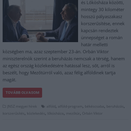
és Lőkösháza közötti,
mintegy 30 kilométer
hosszú pályaszakasz
korszerűsítése, ennek
kapcsán rendeztek
ünnepséget a román
határ melletti
községben ma, azaz szeptember 23-án. Orbán Viktor
miniszterelnök szerint a beruházás nemcsak a térség, hanem
az egész ország közlekedésére hatással lesz, sőt, arról is
beszélt, hogy Mezőtúrról való, azaz félig alföldinek tartja
magát.
TOVÁBB OLVASOM
,
,
,
,
JNSZ megyei hírek
alföld
alföld-program
békéscsaba
beruházás
,
,
,
,
korszerűsítés
közlekedés
lőkösháza
mezőtúr
Orbán Viktor