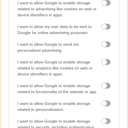
41 fok fölé forrósodott az ország, Szolnokon pedig egy másik
I want to allow Google to enable storage
rekord is megdőlt
related to advertising like cookies on web or
device identifiers in apps.
Egy telefonhívást akart, végül rendőrök vitték el a mezőtúri
férfit
I want to allow my user data to be sent to
Google for online advertising purposes.
A Tisza kormány minisztere újabb nagy változásokról döntött
a közoktatásban – például az iskolaigazgatók visszakapják
I want to allow Google to send me
munkáltatói jogaikat
personalized advertising.
Sok volt az igazolatlan hiányzás, Pócs János fizetéslevonást
I want to allow Google to enable storage
kapott, más fideszesek még kevesebbet vittek haza
related to analytics like cookies on web or
device identifiers in apps.
A Szolnok megyei gazdák nagyon nem akarták a JÉGER
további üzemeltetését
I want to allow Google to enable storage
Csendélet 5.0: alig balesetveszélyes lépcső és remek
related to functionality of the website or app.
állapotban levő buszmegálló mutatja, hogy Szolnok mennyire
I want to allow Google to enable storage
élhető város
related to personalization.
Pénteken újra csökken a benzin és a gázolaj ára is
I want to allow Google to enable storage
Napokon belül megválasztja az új köztársasági elnököt az
related to security, including authentication