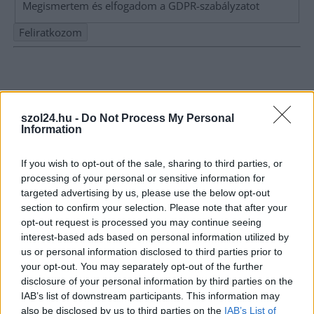
Megismertem és elfogadom a
GDPR-szabályzat
ot
Nem szeretne lemaradni semmiről? Csak egy kattintás, és hírlevelünk a
legfrissebb információkkal és exkluzív tartalmakkal hétről hétre
postaládájába érkezik!
szol24.hu -
Do Not Process My Personal
Information
A SZOL24 legfrissebb 24 cikke
If you wish to opt-out of the sale, sharing to third parties, or
processing of your personal or sensitive information for
Hétfőn kezdik, csütörtökön végeznek – lezárás miatt
targeted advertising by us, please use the below opt-out
fennakadásokra és pótlóbuszos közlekedésre számítsunk az
section to confirm your selection. Please note that after your
egyik Jász-Nagykun-Szolnok megyei vasútvonalon
opt-out request is processed you may continue seeing
interest-based ads based on personal information utilized by
Visszaszámlálás indul: -1, 0, Sziget!
us or personal information disclosed to third parties prior to
Már magasabb szinten is nyomoznak Szijjártó
your opt-out. You may separately opt-out of the further
disclosure of your personal information by third parties on the
büntetőügyében, vesztegetés miatt 3 év letöltendőt kaphat és
IAB’s list of downstream participants. This information may
ez csak az egyik botrány
also be disclosed by us to third parties on the
IAB’s List of