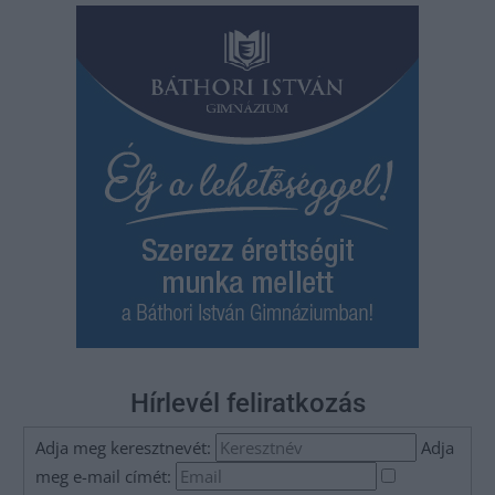
Hírlevél feliratkozás
Adja meg keresztnevét:
Adja
meg e-mail címét: