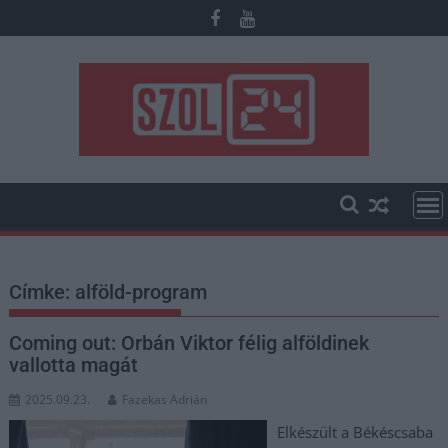
Skip
to
content
Címke:
alföld-program
Coming out: Orbán Viktor félig alföldinek
vallotta magát
2025.09.23.
Fazekas Adrián
Elkészült a Békéscsaba