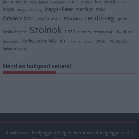
közlekedés
koronavírus
kórház
kosárlabda
kunszentmárton
lmp
Magyar Péter
máv
lopás
mezőtúr
magyarország
rendőrség
Orbán Viktor
polgármester
Pócs János
sport
Szolnok
tisza
tiszafüred
Szalay Ferenc
tisza-tó
tiszaföldvár
törökszentmiklós
vonat
választás
tűz
tisza part
vasút
ukrajna
önkormányzat
Nézd és hallgasd velünk!
Kiadó neve: Esélyegyenlőség és Fenntarthatóság Egyesület |