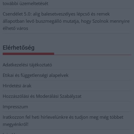
további üzemeltetését
Csendélet 5.0: alig balesetveszélyes lépcső és remek
állapotban levő buszmegálló mutatja, hogy Szolnok mennyire
élhető város
Elérhetőség
Adatkezelési tájékoztató
Etikai és függetlenségi alapelvek
Hirdetési árak
Hozzászólási és Moderálási Szabályzat
Impresszum
Iratkozzon fel heti hírlevelünkre és tudjon meg még többet
megyénkről!