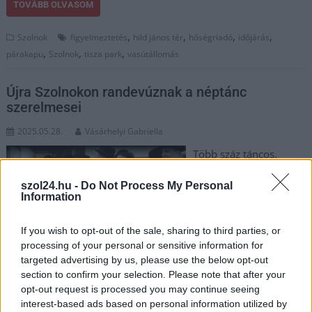
TOVÁBB OLVASOM
,
,
,
,
Szolnok
figyelmeztetés
hild jános tér
hőségriadó
időjárás
,
,
,
párakapu
Szolnok
tisza park
vasútállomás
Újra Szolnokon randevúznak a néptánc
szerelmesei
2025.05.28.
Vásárhelyi Gabriella
Több száz táncos,
zenész, koreográfus és
szol24.hu -
Do Not Process My Personal
néptáncrajongó érkezik
Information
a megyeszékhelyre
május 30. és június 1.
If you wish to opt-out of the sale, sharing to third parties, or
között, hogy részt
processing of your personal or sensitive information for
vegyen a 27. Szolnoki
targeted advertising by us, please use the below opt-out
Országos
section to confirm your selection. Please note that after your
Néptáncfesztiválon. A háromnapos esemény célja – a korábbi
opt-out request is processed you may continue seeing
hagyományokat folytatva – hogy művészeti fórumot
interest-based ads based on personal information utilized by