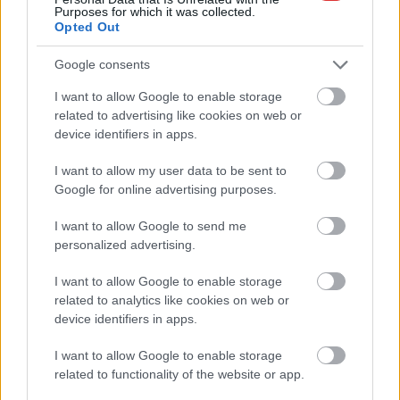
Purposes for which it was collected.
Opted Out
,
,
,
Szolnok
aba-novák agóra
belváros
helyi termékek vására
hild
,
,
,
,
jános tér
március
program
Szolnok
vasárnap
Google consents
I want to allow Google to enable storage
Kézműves és gasztronómiai élmények a
related to advertising like cookies on web or
szolnoki Helyi Termékek Vásárán
device identifiers in apps.
2024.11.05.
Fazekas Adrián
I want to allow my user data to be sent to
November 10-én,
Google for online advertising purposes.
vasárnap délelőtt 8
órától 12:30-ig
I want to allow Google to send me
personalized advertising.
Szolnokon újra
megrendezik a Helyi
I want to allow Google to enable storage
Termékek Vásárát az
related to analytics like cookies on web or
Aba-Novák Agóra
device identifiers in apps.
Kulturális Központban
és a Hild János téren. Az esemény célja nemcsak a helyi
I want to allow Google to enable storage
termékek bemutatása és népszerűsítése, hanem az is, hogy a
related to functionality of the website or app.
közönség megismerje a térség hagyományait és ízeit