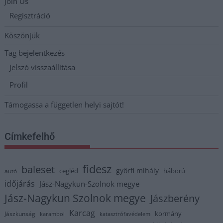
Join Us
Regisztráció
Köszönjük
Tag bejelentkezés
Jelszó visszaállítása
Profil
Támogassa a független helyi sajtót!
Címkefelhő
fidesz
baleset
györfi mihály
cegléd
háború
autó
időjárás
Jász-Nagykun-Szolnok megye
Jász-Nagykun Szolnok megye
Jászberény
Karcag
kormány
Jászkunság
karambol
katasztrófavédelem