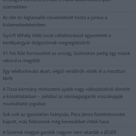
üzemekben
Az idei év leglassabb növekedését hozta a június a
kiskereskedelemben
Györfi Mihály több tucat vállalkozással egyeztetett a
kerékpárgyár dolgozóinak megsegítéséről
41 fok fölé forrósodott az ország, Szolnokon pedig egy másik
rekord is megdőlt
Egy telefonhívást akart, végül rendőrök vitték el a mezőtúri
férfit
A Tisza kormány minisztere újabb nagy változásokról döntött
a közoktatásban – például az iskolaigazgatók visszakapják
munkáltatói jogaikat
Sok volt az igazolatlan hiányzás, Pócs János fizetéslevonást
kapott, más fideszesek még kevesebbet vittek haza
A Szolnok megyei gazdák nagyon nem akarták a JÉGER