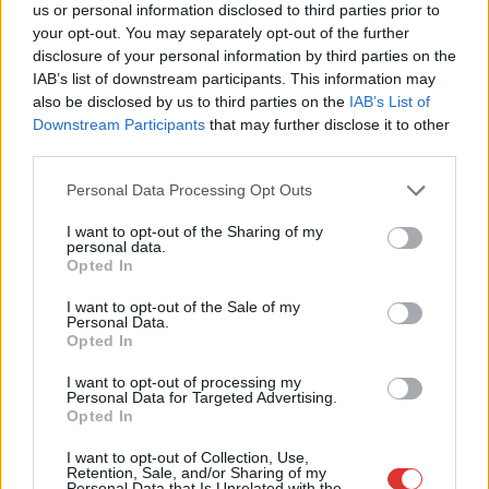
us or personal information disclosed to third parties prior to
biztosítson a hazai néptáncegyüttesek és alkotók számára,
your opt-out. You may separately opt-out of the further
valamint ösztönözze új produkciók létrejöttét.
disclosure of your personal information by third parties on the
IAB’s list of downstream participants. This information may
TOVÁBB OLVASOM
also be disclosed by us to third parties on the
IAB’s List of
Downstream Participants
that may further disclose it to other
,
,
Szolnok
Aba-Novák Agóra Kulturális Központ
hagyomány
hild jános
third parties.
,
,
,
,
,
tér
néptáncfesztivál
Szolnok
Szolnoki Szigligeti Színház
viselet
zene
Please note that this website/app uses one or more Google
Personal Data Processing Opt Outs
services and may gather and store information including but
Hétvégén ismét vásári forgatag vár minket
not limited to your visit or usage behaviour. You may click to
I want to opt-out of the Sharing of my
Szolnokon
personal data.
grant or deny consent to Google and its third-party tags to
Opted In
use your data for below specified purposes in below Google
2025.03.06.
Kiss Lajos
consent section.
I want to opt-out of the Sale of my
Personal Data.
Vasárnap délelőtt a
Opted In
Hild János tér újra
megtelik élettel és a
I want to opt-out of processing my
Personal Data for Targeted Advertising.
Helyi Termékek
Opted In
Vásárával.
I want to opt-out of Collection, Use,
Retention, Sale, and/or Sharing of my
TOVÁBB OLVASOM
Personal Data that Is Unrelated with the