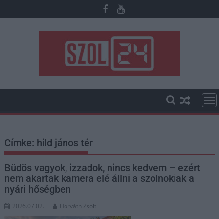
Skip
to
content
Címke:
hild jános tér
Büdös vagyok, izzadok, nincs kedvem – ezért
nem akartak kamera elé állni a szolnokiak a
nyári hőségben
2026.07.02.
Horváth Zsolt