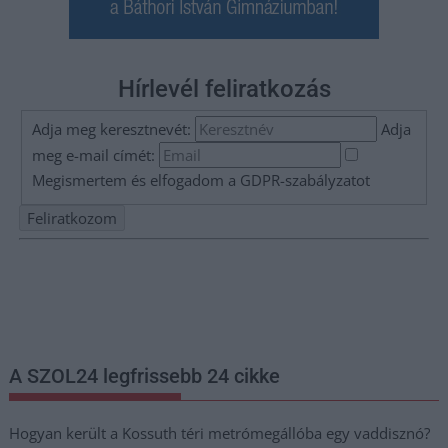
Hírlevél feliratkozás
Adja meg keresztnevét:
Adja
meg e-mail címét:
Megismertem és elfogadom a
GDPR-szabályzat
ot
Nem szeretne lemaradni semmiről? Csak egy kattintás, és hírlevelünk a
legfrissebb információkkal és exkluzív tartalmakkal hétről hétre
postaládájába érkezik!
A SZOL24 legfrissebb 24 cikke
Hogyan került a Kossuth téri metrómegállóba egy vaddisznó?