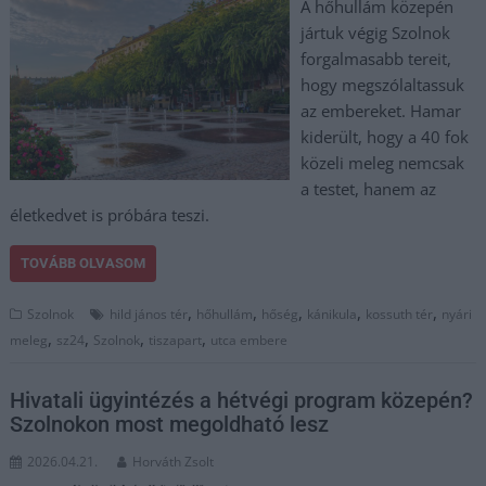
A hőhullám közepén
jártuk végig Szolnok
forgalmasabb tereit,
hogy megszólaltassuk
az embereket. Hamar
kiderült, hogy a 40 fok
közeli meleg nemcsak
a testet, hanem az
életkedvet is próbára teszi.
TOVÁBB OLVASOM
,
,
,
,
,
Szolnok
hild jános tér
hőhullám
hőség
kánikula
kossuth tér
nyári
,
,
,
,
meleg
sz24
Szolnok
tiszapart
utca embere
Hivatali ügyintézés a hétvégi program közepén?
Szolnokon most megoldható lesz
2026.04.21.
Horváth Zsolt