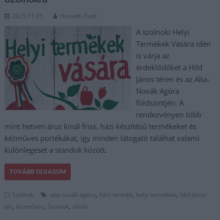
2025.11.05.
Horváth Zsolt
A szolnoki Helyi
Termékek Vására idén
is várja az
érdeklődőket a Hild
János téren és az Aba-
Novák Agóra
földszintjén. A
rendezvényen több
mint hetven árus kínál friss, házi készítésű termékeket és
kézműves portékákat, így minden látogató találhat valami
különlegeset a standok között.
TOVÁBB OLVASOM
,
,
,
Szolnok
aba-novák agóra
házi termék
helyi termékek
hild jános
,
,
,
tér
kézműves
Szolnok
vásár