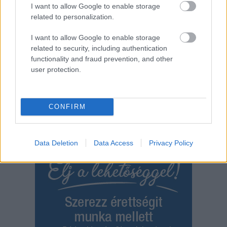
I want to allow Google to enable storage
related to personalization.
TOVÁBB OLVASOM
I want to allow Google to enable storage
,
,
,
Szolnok
aba-novák agóra
helyi termékek vására
hild jános tér
related to security, including authentication
,
,
,
Karcag
kézműves
Szolnok
tallinka néptánc egyesület
functionality and fraud prevention, and other
user protection.
CONFIRM
Data Deletion
Data Access
Privacy Policy