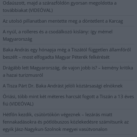
Odaúszott, majd a szárazföldön gyorsan megoldotta a
továbbiakat (VIDEÓVAL)
Az utolsó pillanatban mentette meg a döntetlent a Karcag
A nyúl, a rolleres és a csodálkozó kislány: így mémel
Magyarország
Baka András egy hónapja még a Tiszától független államfőről
beszélt – most elfogadta Magyar Péterék felkérését
Drágább lett Magyarország, de vajon jobb is? – kemény kritika
a hazai turizmusról
A Tisza Párt Dr. Baka Andrást jelöli köztársasági elnöknek
Óriási, több mint két méteres harcsát fogott a Tiszán a 13 éves
fiú (VIDEÓVAL)
Hétfőn kezdik, csütörtökön végeznek – lezárás miatt
fennakadásokra és pótlóbuszos közlekedésre számítsunk az
egyik Jász-Nagykun-Szolnok megyei vasútvonalon