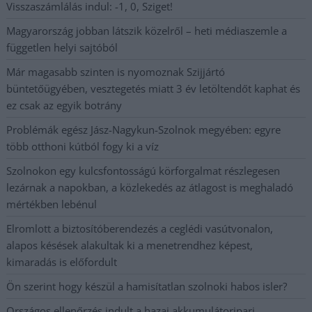
Visszaszámlálás indul: -1, 0, Sziget!
Magyarország jobban látszik közelről – heti médiaszemle a
független helyi sajtóból
Már magasabb szinten is nyomoznak Szijjártó
büntetőügyében, vesztegetés miatt 3 év letöltendőt kaphat és
ez csak az egyik botrány
Problémák egész Jász-Nagykun-Szolnok megyében: egyre
több otthoni kútból fogy ki a víz
Szolnokon egy kulcsfontosságú körforgalmat részlegesen
lezárnak a napokban, a közlekedés az átlagost is meghaladó
mértékben lebénul
Elromlott a biztosítóberendezés a ceglédi vasútvonalon,
alapos késések alakultak ki a menetrendhez képest,
kimaradás is előfordult
Ön szerint hogy készül a hamisítatlan szolnoki habos isler?
Országos ellenőrzés indult a hazai akkumulátoripari