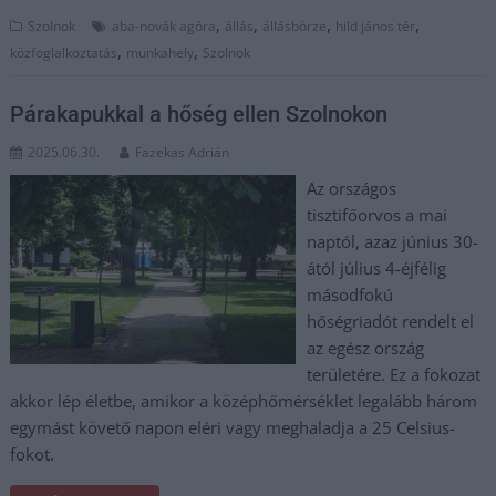
,
,
,
,
Szolnok
aba-novák agóra
állás
állásbörze
hild jános tér
,
,
közfoglalkoztatás
munkahely
Szolnok
Párakapukkal a hőség ellen Szolnokon
2025.06.30.
Fazekas Adrián
Az országos
tisztifőorvos a mai
naptól, azaz június 30-
ától július 4-éjfélig
másodfokú
hőségriadót rendelt el
az egész ország
területére. Ez a fokozat
akkor lép életbe, amikor a középhőmérséklet legalább három
egymást követő napon eléri vagy meghaladja a 25 Celsius-
fokot.