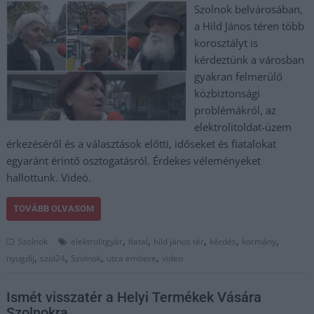
Szolnok belvárosában,
a Hild János téren több
korosztályt is
kérdeztünk a városban
gyakran felmerülő
közbiztonsági
problémákról, az
elektrolitoldat-üzem
érkezéséről és a választások előtti, időseket és fiatalokat
egyaránt érintő osztogatásról. Érdekes véleményeket
hallottunk. Videó.
TOVÁBB OLVASOM
,
,
,
,
,
Szolnok
elektrolitgyár
fiatal
hild jános tér
kérdés
kormány
,
,
,
,
nyugdíj
szol24
Szolnok
utca embere
video
Ismét visszatér a Helyi Termékek Vására
Szolnokra