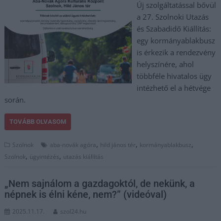
Új szolgáltatással bővül
a 27. Szolnoki Utazás
és Szabadidő Kiállítás:
egy kormányablakbusz
is érkezik a rendezvény
helyszínére, ahol
többféle hivatalos ügy
intézhető el a hétvége
során.
TOVÁBB OLVASOM
,
,
,
Szolnok
aba-novák agóra
hild jános tér
kormányablakbusz
,
,
Szolnok
ügyintézés
utazás kiállítás
„Nem sajnálom a gazdagoktól, de nekünk, a
népnek is élni kéne, nem?” (videóval)
2025.11.17.
szol24.hu