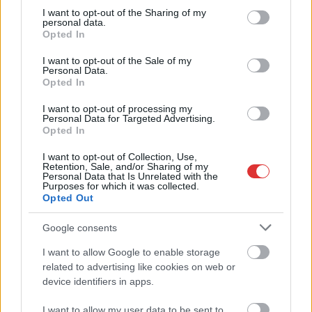
not limited to your visit or usage behaviour. You may click to
I want to opt-out of the Sharing of my
personal data.
grant or deny consent to Google and its third-party tags to
Opted In
use your data for below specified purposes in below Google
consent section.
I want to opt-out of the Sale of my
Personal Data.
Opted In
Hírlevél feliratkozás
I want to opt-out of processing my
Personal Data for Targeted Advertising.
Adja meg keresztnevét:
Adja
Opted In
meg e-mail címét:
I want to opt-out of Collection, Use,
Megismertem és elfogadom a
GDPR-szabályzat
ot
Retention, Sale, and/or Sharing of my
Personal Data that Is Unrelated with the
Purposes for which it was collected.
Opted Out
Nem szeretne lemaradni semmiről? Csak egy kattintás, és hírlevelünk a
Google consents
legfrissebb információkkal és exkluzív tartalmakkal hétről hétre
I want to allow Google to enable storage
postaládájába érkezik!
related to advertising like cookies on web or
device identifiers in apps.
A SZOL24 legfrissebb 24 cikke
I want to allow my user data to be sent to