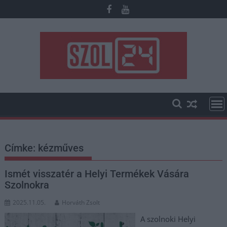
Skip
to
content
Címke:
kézműves
Ismét visszatér a Helyi Termékek Vására
Szolnokra
2025.11.05.
Horváth Zsolt
A szolnoki Helyi