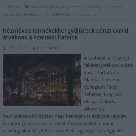
,
,
,
Szolnok
aba-novák agóra
helyi termékek vására
hild jános tér
,
,
,
Karcag
kézműves
Szolnok
tallinka néptánc egyesület
Kézműves termékekkel gyűjtöttek pénzt Covid-
árváknak a szolnoki fiatalok
2021.12.16.
Csele Gizella
A szolnoki karácsonyi
faluban jótékonykodási
vásárt tartottak a
Mathias Corvinus
Collegium Fiatal
Tehetség Program
diákjai. A Borka
Alkotóház
munkatársaival közösen négy hétvégén át dolgoztak együtt,
karácsonyi kézműves díszeket, festményeket, ünnepi
dísztárgyakat készítettek. A méhviaszgyertyákat, angyalkás