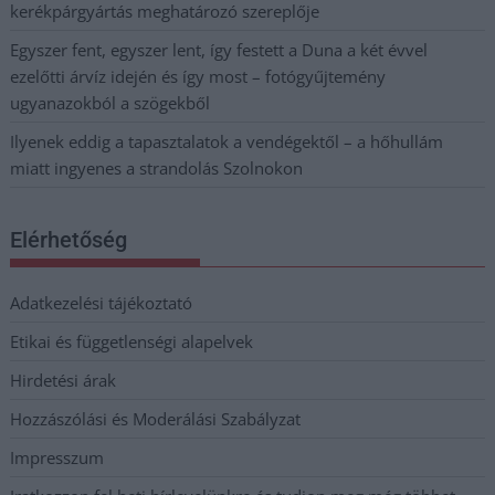
kerékpárgyártás meghatározó szereplője
Egyszer fent, egyszer lent, így festett a Duna a két évvel
ezelőtti árvíz idején és így most – fotógyűjtemény
ugyanazokból a szögekből
Ilyenek eddig a tapasztalatok a vendégektől – a hőhullám
miatt ingyenes a strandolás Szolnokon
Elérhetőség
Adatkezelési tájékoztató
Etikai és függetlenségi alapelvek
Hirdetési árak
Hozzászólási és Moderálási Szabályzat
Impresszum