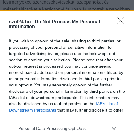
festményeket, szerencsekavicsokat, szappanokat és
mézeskalácsokat a karácsonyi faluban árusították a napokban
a fiatalok. A pénzadományokat szolnoki covid-árváknak
szol24.hu -
Do Not Process My Personal
ajánlották fel.
Information
TOVÁBB OLVASOM
If you wish to opt-out of the sale, sharing to third parties, or
processing of your personal or sensitive information for
Szolnok
kézműves
targeted advertising by us, please use the below opt-out
section to confirm your selection. Please note that after your
opt-out request is processed you may continue seeing
interest-based ads based on personal information utilized by
us or personal information disclosed to third parties prior to
your opt-out. You may separately opt-out of the further
disclosure of your personal information by third parties on the
IAB’s list of downstream participants. This information may
also be disclosed by us to third parties on the
IAB’s List of
Downstream Participants
that may further disclose it to other
third parties.
Please note that this website/app uses one or more Google
Personal Data Processing Opt Outs
services and may gather and store information including but