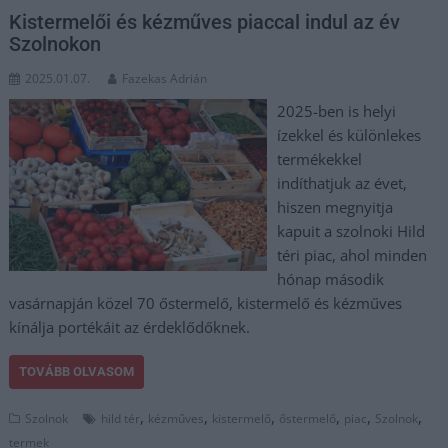
Kistermelői és kézműves piaccal indul az év
Szolnokon
2025.01.07.
Fazekas Adrián
2025-ben is helyi
ízekkel és különlekes
termékekkel
indíthatjuk az évet,
hiszen megnyitja
kapuit a szolnoki Hild
téri piac, ahol minden
hónap második
vasárnapján közel 70 őstermelő, kistermelő és kézműves
kínálja portékáit az érdeklődőknek.
TOVÁBB OLVASOM
,
,
,
,
,
,
Szolnok
hild tér
kézműves
kistermelő
őstermelő
piac
Szolnok
termek