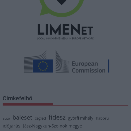
Címkefelhő
fidesz
baleset
györfi mihály
cegléd
háború
autó
időjárás
Jász-Nagykun-Szolnok megye