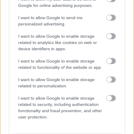
Google for online advertising purposes.
Problémák egész Jász-Nagykun-Szolnok megyében: egyre
I want to allow Google to send me
több otthoni kútból fogy ki a víz
personalized advertising.
Már magasabb szinten is nyomoznak Szijjártó
I want to allow Google to enable storage
büntetőügyében, vesztegetés miatt 3 év letöltendőt kaphat és
related to analytics like cookies on web or
ez csak az egyik botrány
device identifiers in apps.
Szolnokon egy kulcsfontosságú körforgalmat részlegesen
I want to allow Google to enable storage
lezárnak a napokban, a közlekedés az átlagost is meghaladó
related to functionality of the website or app.
mértékben lebénul
Elromlott a biztosítóberendezés a ceglédi vasútvonalon,
I want to allow Google to enable storage
related to personalization.
alapos késések alakultak ki a menetrendhez képest,
kimaradás is előfordult
I want to allow Google to enable storage
Ön szerint hogy készül a hamisítatlan szolnoki habos isler?
related to security, including authentication
functionality and fraud prevention, and other
Országos ellenőrzés indult a hazai akkumulátoripari
user protection.
üzemekben
Az idei év leglassabb növekedését hozta a június a