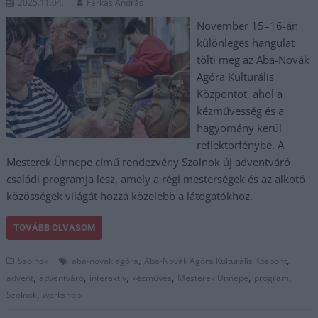
2025.11.04.
Farkas András
November 15–16-án
különleges hangulat
tölti meg az Aba-Novák
Agóra Kulturális
Központot, ahol a
kézművesség és a
hagyomány kerül
reflektorfénybe. A
Mesterek Ünnepe című rendezvény Szolnok új adventváró
családi programja lesz, amely a régi mesterségek és az alkotó
közösségek világát hozza közelebb a látogatókhoz.
TOVÁBB OLVASOM
,
,
Szolnok
aba-novák agóra
Aba-Novák Agóra Kulturális Központ
,
,
,
,
,
,
advent
adventváró
interaktív
kézműves
Mesterek Ünnepe
program
,
Szolnok
workshop