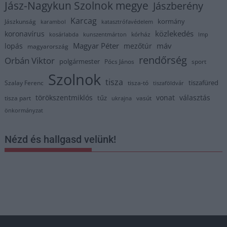
Jász-Nagykun Szolnok megye
Jászberény
Karcag
kormány
Jászkunság
karambol
katasztrófavédelem
közlekedés
koronavírus
kórház
kosárlabda
kunszentmárton
lmp
Magyar Péter
máv
lopás
mezőtúr
magyarország
rendőrség
Orbán Viktor
polgármester
Pócs János
sport
Szolnok
tisza
tiszafüred
Szalay Ferenc
tisza-tó
tiszaföldvár
törökszentmiklós
vonat
választás
tűz
tisza part
vasút
ukrajna
önkormányzat
Nézd és hallgasd velünk!