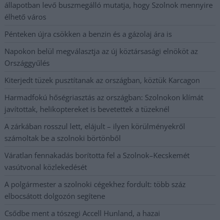
állapotban levő buszmegálló mutatja, hogy Szolnok mennyire
élhető város
Pénteken újra csökken a benzin és a gázolaj ára is
Napokon belül megválasztja az új köztársasági elnököt az
Országgyűlés
Kiterjedt tüzek pusztítanak az országban, köztük Karcagon
Harmadfokú hőségriasztás az országban: Szolnokon klímát
javítottak, helikoptereket is bevetettek a tüzeknél
A zárkában rosszul lett, elájult – ilyen körülményekről
számoltak be a szolnoki börtönből
Váratlan fennakadás borította fel a Szolnok–Kecskemét
vasútvonal közlekedését
A polgármester a szolnoki cégekhez fordult: több száz
elbocsátott dolgozón segítene
Csődbe ment a tószegi Accell Hunland, a hazai