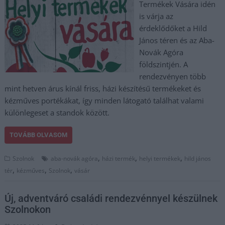
Termékek Vására idén
is várja az
érdeklődőket a Hild
János téren és az Aba-
Novák Agóra
földszintjén. A
rendezvényen több
mint hetven árus kínál friss, házi készítésű termékeket és
kézműves portékákat, így minden látogató találhat valami
különlegeset a standok között.
TOVÁBB OLVASOM
,
,
,
Szolnok
aba-novák agóra
házi termék
helyi termékek
hild jános
,
,
,
tér
kézműves
Szolnok
vásár
Új, adventváró családi rendezvénnyel készülnek
Szolnokon