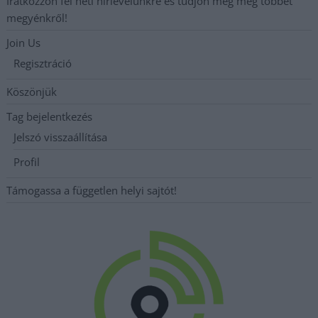
Iratkozzon fel heti hírlevelünkre és tudjon meg még többet
megyénkről!
Join Us
Regisztráció
Köszönjük
Tag bejelentkezés
Jelszó visszaállítása
Profil
Támogassa a független helyi sajtót!