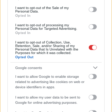
Szolnok mennyire élhető város
use your data for below specified purposes in below Google
consent section.
I want to opt-out of the Sale of my
Ha csak ezeket a képeket látnánk, azt gondolnánk, hogy az
Personal Data.
egyik leglepusztultabb balkáni vidéken járunk, de...
Opted In
Szolnok
I want to opt-out of processing my
Personal Data for Targeted Advertising.
Opted In
I want to opt-out of Collection, Use,
Retention, Sale, and/or Sharing of my
Personal Data that Is Unrelated with the
Purposes for which it was collected.
Opted Out
Google consents
I want to allow Google to enable storage
related to advertising like cookies on web or
device identifiers in apps.
I want to allow my user data to be sent to
Google for online advertising purposes.