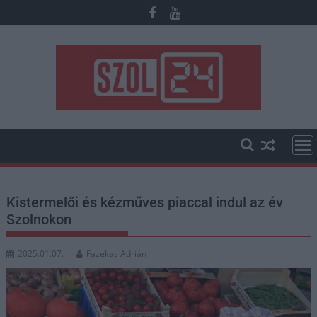
Skip
to
content
Kistermelői és kézműves piaccal indul az év
Szolnokon
2025.01.07.
Fazekas Adrián