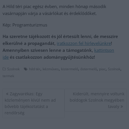
A Hild téri piac egész évben, minden hónap második
vasárnapján várja a vásárlókat és érdeklődőket.
Kép: Programturizmus
Ha szeretne tájékozott és jól értesült lenni, de messzire
elkerülné a propagandát,
iratkozzon fel hírlevelünkre
!
Amennyiben szívesen lenne a támogatónk,
kattintson
ide
és csatlakozzon adománygyűjtésünkhöz!
,
,
,
,
,
,
Szolnok
hild tér
kézműves
kistermelő
őstermelő
piac
Szolnok
termek
Bejegyzés
Zagyvarékas: Egy
Kiderült, mennyire voltunk
navigáció
közleményen kívül nem ad
boldogok Szolnok megyében
bővebb tájékoztatást a
tavaly
rendőrség