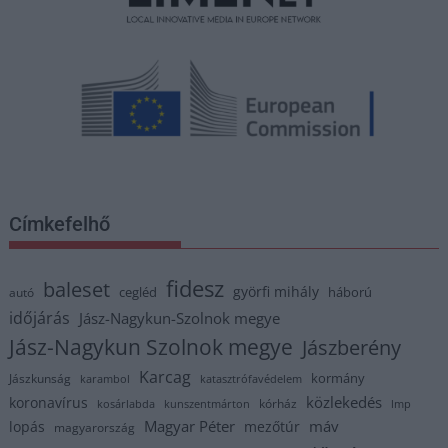
Címkefelhő
fidesz
baleset
györfi mihály
cegléd
háború
autó
időjárás
Jász-Nagykun-Szolnok megye
Jász-Nagykun Szolnok megye
Jászberény
Karcag
kormány
Jászkunság
karambol
katasztrófavédelem
közlekedés
koronavírus
kórház
kosárlabda
kunszentmárton
lmp
Magyar Péter
máv
lopás
mezőtúr
magyarország