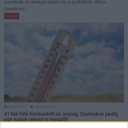
szeretnek, és amelyet sokan ma is próbálnak otthon
újraalkotni....
Szolnok
2026.08.07.
Horváth Zsolt
41 fok fölé forrósodott az ország, Szolnokon pedig
egy másik rekord is megdőlt
Nem mindennapi adatokat rögzítettek a meteorológiai