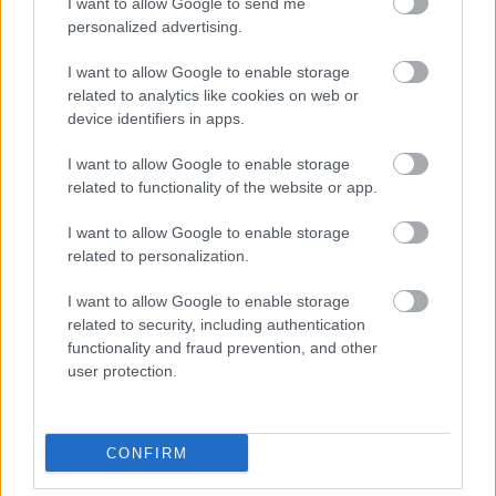
I want to allow Google to send me
personalized advertising.
Hírlevél feliratkozás
I want to allow Google to enable storage
Adja meg keresztnevét:
Adja
related to analytics like cookies on web or
meg e-mail címét:
device identifiers in apps.
Megismertem és elfogadom a
GDPR-szabályzat
ot
I want to allow Google to enable storage
related to functionality of the website or app.
Nem szeretne lemaradni semmiről? Csak egy kattintás, és hírlevelünk a
I want to allow Google to enable storage
legfrissebb információkkal és exkluzív tartalmakkal hétről hétre
related to personalization.
postaládájába érkezik!
I want to allow Google to enable storage
related to security, including authentication
functionality and fraud prevention, and other
A SZOL24 legfrissebb 24 cikke
user protection.
Szolnokon egy kulcsfontosságú körforgalmat részlegesen
lezárnak a napokban, a közlekedés az átlagost is meghaladó
CONFIRM
mértékben lebénul