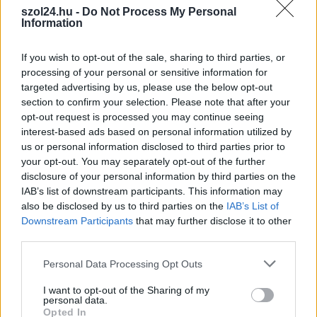
szol24.hu -
Do Not Process My Personal
állomások csütörtökön: több településen is olyan értékek
Information
születtek, amelyek átírták...
Szolnok
If you wish to opt-out of the sale, sharing to third parties, or
processing of your personal or sensitive information for
targeted advertising by us, please use the below opt-out
section to confirm your selection. Please note that after your
opt-out request is processed you may continue seeing
interest-based ads based on personal information utilized by
us or personal information disclosed to third parties prior to
your opt-out. You may separately opt-out of the further
disclosure of your personal information by third parties on the
IAB’s list of downstream participants. This information may
also be disclosed by us to third parties on the
IAB’s List of
Downstream Participants
that may further disclose it to other
third parties.
Please note that this website/app uses one or more Google
Personal Data Processing Opt Outs
2026.08.06.
Kiss Lajos
services and may gather and store information including but
not limited to your visit or usage behaviour. You may click to
I want to opt-out of the Sharing of my
Csendélet 5.0: alig balesetveszélyes lépcső és
personal data.
remek állapotban levő buszmegálló mutatja, hogy
grant or deny consent to Google and its third-party tags to
Opted In