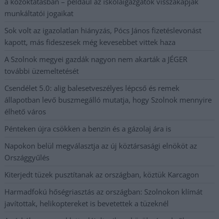
a közoktatásban – például az iskolaigazgatók visszakapják
munkáltatói jogaikat
Sok volt az igazolatlan hiányzás, Pócs János fizetéslevonást
kapott, más fideszesek még kevesebbet vittek haza
A Szolnok megyei gazdák nagyon nem akarták a JÉGER
további üzemeltetését
Csendélet 5.0: alig balesetveszélyes lépcső és remek
állapotban levő buszmegálló mutatja, hogy Szolnok mennyire
élhető város
Pénteken újra csökken a benzin és a gázolaj ára is
Napokon belül megválasztja az új köztársasági elnököt az
Országgyűlés
Kiterjedt tüzek pusztítanak az országban, köztük Karcagon
Harmadfokú hőségriasztás az országban: Szolnokon klímát
javítottak, helikoptereket is bevetettek a tüzeknél