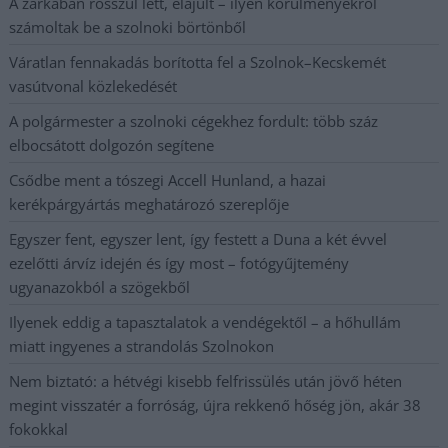
A zárkában rosszul lett, elájult – ilyen körülményekről
számoltak be a szolnoki börtönből
Váratlan fennakadás borította fel a Szolnok–Kecskemét
vasútvonal közlekedését
A polgármester a szolnoki cégekhez fordult: több száz
elbocsátott dolgozón segítene
Csődbe ment a tószegi Accell Hunland, a hazai
kerékpárgyártás meghatározó szereplője
Egyszer fent, egyszer lent, így festett a Duna a két évvel
ezelőtti árvíz idején és így most – fotógyűjtemény
ugyanazokból a szögekből
Ilyenek eddig a tapasztalatok a vendégektől – a hőhullám
miatt ingyenes a strandolás Szolnokon
Nem biztató: a hétvégi kisebb felfrissülés után jövő héten
megint visszatér a forróság, újra rekkenő hőség jön, akár 38
fokokkal