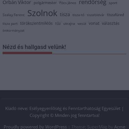
rendőrség
Orbán Viktor
polgármester
Pócs János
sport
Szolnok
tisza
tiszafüred
Szalay Ferenc
tisza-tó
tiszaföldvár
törökszentmiklós
vonat
választás
tűz
tisza part
vasút
ukrajna
önkormányzat
Nézd és hallgasd velünk!
Kiadó neve: Esélyegyenlőség és Fenntarthatóság Egyesület |
Copyright © Minden jog fenntartva!
Proudly powered by WordPress
|
Theme: SuperMag by
Acme