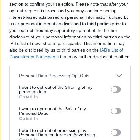
Kiterjedt tüzek pusztítanak az országban, köztük Karcagon
section to confirm your selection. Please note that after your
Harmadfokú hőségriasztás az országban: Szolnokon klímát
opt-out request is processed you may continue seeing
interest-based ads based on personal information utilized by
javítottak, helikoptereket is bevetettek a tüzeknél
us or personal information disclosed to third parties prior to
A zárkában rosszul lett, elájult – ilyen körülményekről
your opt-out. You may separately opt-out of the further
számoltak be a szolnoki börtönből
disclosure of your personal information by third parties on the
IAB’s list of downstream participants. This information may
Váratlan fennakadás borította fel a Szolnok–Kecskemét
also be disclosed by us to third parties on the
IAB’s List of
vasútvonal közlekedését
Downstream Participants
that may further disclose it to other
third parties.
A polgármester a szolnoki cégekhez fordult: több száz
elbocsátott dolgozón segítene
Please note that this website/app uses one or more Google
Personal Data Processing Opt Outs
services and may gather and store information including but
Csődbe ment a tószegi Accell Hunland, a hazai
not limited to your visit or usage behaviour. You may click to
I want to opt-out of the Sharing of my
personal data.
kerékpárgyártás meghatározó szereplője
grant or deny consent to Google and its third-party tags to
Opted In
use your data for below specified purposes in below Google
Egyszer fent, egyszer lent, így festett a Duna a két évvel
consent section.
I want to opt-out of the Sale of my
ezelőtti árvíz idején és így most – fotógyűjtemény
Personal Data.
ugyanazokból a szögekből
Opted In
Ilyenek eddig a tapasztalatok a vendégektől – a hőhullám
I want to opt-out of processing my
Personal Data for Targeted Advertising.
miatt ingyenes a strandolás Szolnokon