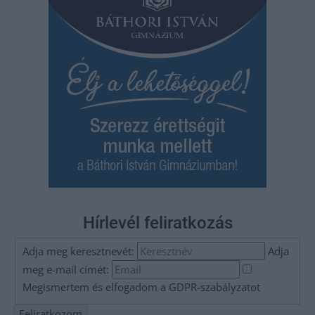
Hírlevél feliratkozás
Adja meg keresztnevét:
Adja
meg e-mail címét:
Megismertem és elfogadom a
GDPR-szabályzat
ot