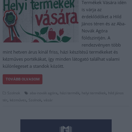
Termékek Vására idén
is várja az
érdeklődőket a Hild
János téren és az Aba-
Novák Agóra
földszintjén. A
rendezvényen több
mint hetven árus kínál friss, házi készítésű termékeket és
kézműves portékákat, így minden látogató találhat valami
különlegeset a standok között.
TOVÁBB OLVASOM
,
,
,
Szolnok
aba-novák agóra
házi termék
helyi termékek
hild jános
,
,
,
tér
kézműves
Szolnok
vásár