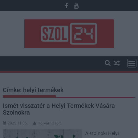
Skip
to
content
Címke:
helyi termékek
Ismét visszatér a Helyi Termékek Vására
Szolnokra
2025.11.05.
Horváth Zsolt
A szolnoki Helyi