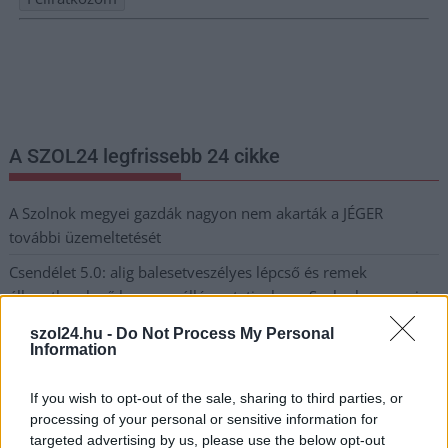
Nem szeretne lemaradni semmiről? Csak egy kattintás, és hírlevelünk a
legfrissebb információkkal és exkluzív tartalmakkal hétről hétre
postaládájába érkezik!
A SZOL24 legfrissebb 24 cikke
A Szolnok megyei gazdák nagyon nem akarták a JÉGER
további üzemeltetését
Csendélet 5.0: alig balesetveszélyes lépcső és remek
állapotban levő buszmegálló mutatja, hogy Szolnok mennyire
élhető város
szol24.hu -
Do Not Process My Personal
Information
Pénteken újra csökken a benzin és a gázolaj ára is
Napokon belül megválasztja az új köztársasági elnököt az
If you wish to opt-out of the sale, sharing to third parties, or
Országgyűlés
processing of your personal or sensitive information for
targeted advertising by us, please use the below opt-out