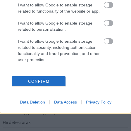
I want to allow Google to enable storage
Vízitraffipax a Tisza-tavon: mostantól senki sem úszhatja meg
related to functionality of the website or app.
a száguldozást
I want to allow Google to enable storage
Szolnokra is megérkezik a nyár eddigi legkeményebb napja
related to personalization.
Már Szolnokon is korlátozások léptek életbe a tartós hatalmas
hőség, a vízhiány és az áramtakarékosság miatt
I want to allow Google to enable storage
related to security, including authentication
A NER kihúzta a talajt az Új Néplap alól is, immáron csak
functionality and fraud prevention, and other
hetilapként jelenik meg – végképp vége a nyomtatott
user protection.
sajtónak?
CONFIRM
Elérhetőség
Adatkezelési tájékoztató
Data Deletion
Data Access
Privacy Policy
Etikai és függetlenségi alapelvek
Hirdetési árak