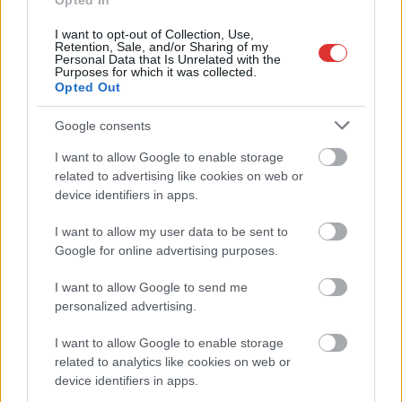
Opted In
Nem biztató: a hétvégi kisebb felfrissülés után jövő héten
I want to opt-out of Collection, Use,
megint visszatér a forróság, újra rekkenő hőség jön, akár 38
Retention, Sale, and/or Sharing of my
Personal Data that Is Unrelated with the
fokokkal
Purposes for which it was collected.
Opted Out
Közzétették a szakértői állásfoglalást, a Fiumei úti fák
többsége szakszerűen már nem ápolható
Google consents
A MÚOSZ sajtódíjának második helyét nyerte el a Borsod24 és
I want to allow Google to enable storage
a Paraméter közös riportfilmje a Sajó szennyezéséről
related to advertising like cookies on web or
device identifiers in apps.
Tánccal, zeneszóval és vásárral telik meg Jászberény, indul a
Csángó Fesztivál
I want to allow my user data to be sent to
Google for online advertising purposes.
Meghosszabbított hőségriasztás és vízkorlátozások, a
mezőtúri kórházban leállt a klíma
I want to allow Google to send me
personalized advertising.
Átszervezi működését az osztrák óriáscég, Szolnok is érintett
Tragédiába torkollott a segítségnyújtás elmulasztása, három
I want to allow Google to enable storage
kisújszállási lakos ellen emeltek vádat
related to analytics like cookies on web or
device identifiers in apps.
Hatalmas lángok csaptak fel Szolnokon