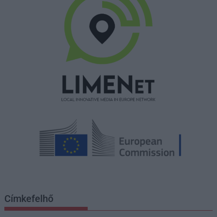
Címkefelhő