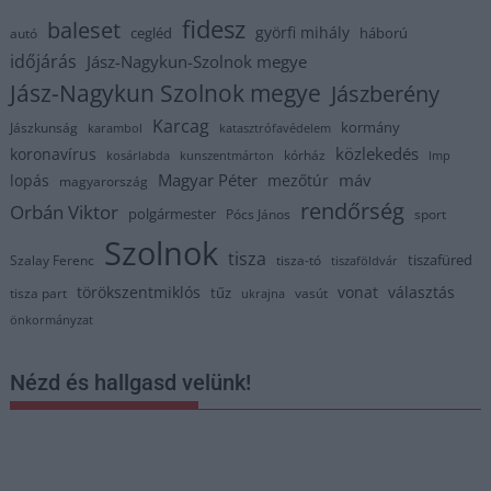
fidesz
baleset
györfi mihály
cegléd
háború
autó
időjárás
Jász-Nagykun-Szolnok megye
Jász-Nagykun Szolnok megye
Jászberény
Karcag
kormány
Jászkunság
karambol
katasztrófavédelem
közlekedés
koronavírus
kórház
kosárlabda
kunszentmárton
lmp
Magyar Péter
máv
lopás
mezőtúr
magyarország
rendőrség
Orbán Viktor
polgármester
Pócs János
sport
Szolnok
tisza
tiszafüred
Szalay Ferenc
tisza-tó
tiszaföldvár
törökszentmiklós
vonat
választás
tűz
tisza part
vasút
ukrajna
önkormányzat
Nézd és hallgasd velünk!