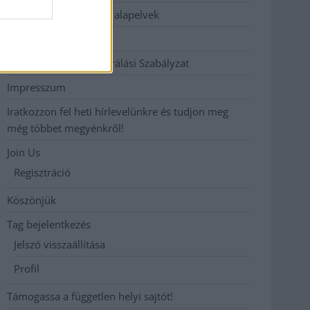
Etikai és függetlenségi alapelvek
Hirdetési árak
Hozzászólási és Moderálási Szabályzat
Impresszum
Iratkozzon fel heti hírlevelünkre és tudjon meg
még többet megyénkről!
Join Us
Regisztráció
Köszönjük
Tag bejelentkezés
Jelszó visszaállítása
Profil
Támogassa a független helyi sajtót!