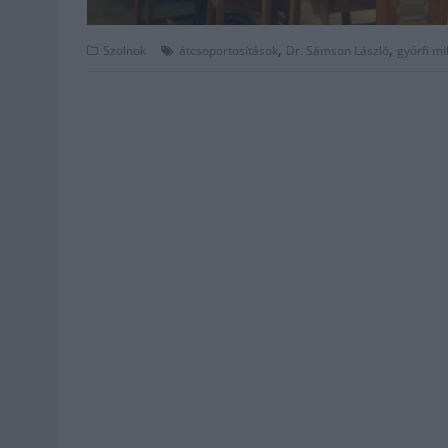
,
,
Szolnok
átcsoportosítások
Dr. Sámson László
györfi mi