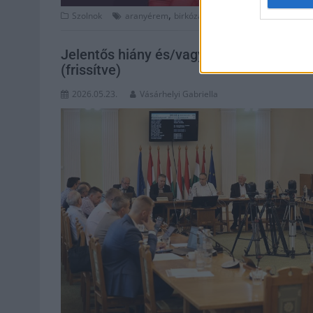
,
,
,
,
Szolnok
aranyérem
birkózás
európa-bajnokság
siker
Jelentős hiány és/vagy átcsoportosítás?
(frissítve)
2026.05.23.
Vásárhelyi Gabriella