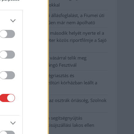
hőség jön, akár 38 fokokkal
Közzétették a szakértői állásfoglalást, a Fiumei úti
fák többsége szakszerűen már nem ápolható
A MÚOSZ sajtódíjának második helyét nyerte el a
Borsod24 és a Paraméter közös riportfilmje a Sajó
szennyezéséről
Tánccal, zeneszóval és vásárral telik meg
Jászberény, indul a Csángó Fesztivál
Meghosszabbított hőségriasztás és
vízkorlátozások, a mezőtúri kórházban leállt a
klíma
Átszervezi működését az osztrák óriáscég, Szolnok
is érintett
Tragédiába torkollott a segítségnyújtás
elmulasztása, három kisújszállási lakos ellen
emeltek vádat