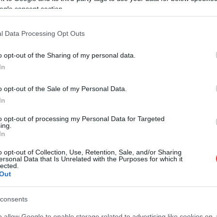
Debrecenben a francia nagykövet beszélt a
ogle consent section.
magyar választások utáni európai légkörről,
Szegeden győzött a társadalmi nyomás,
l Data Processing Opt Outs
Szolnokon szintén sikeresek lehetnek a
civilek a kínai óriással szemben,
o opt-out of the Sharing of my personal data.
Kecskeméten pedig az értelmileg
In
akadályozottak szolgáltatnak példát
emberségből. Többek között ezekről az
o opt-out of the Sale of my Personal Data.
érdekességekről számol be a független helyi
In
lapok heti médiaajánlója. Szol24: Addig
küzdenek a szolnokiak, hogy a végén
to opt-out of processing my Personal Data for Targeted
ing.
elüldözhetik a kínai akkuipari óriást A kínai
In
hátterű KunlunChem Hungary Kft. most
lakossági fórumokkal próbálja csökkenteni a
o opt-out of Collection, Use, Retention, Sale, and/or Sharing
ersonal Data that Is Unrelated with the Purposes for which it
ltségeket hozott felszínre. A cég vezetője már arról beszélt, ha
lected.
Out
consents
o allow Google to enable storage related to advertising like cookies on