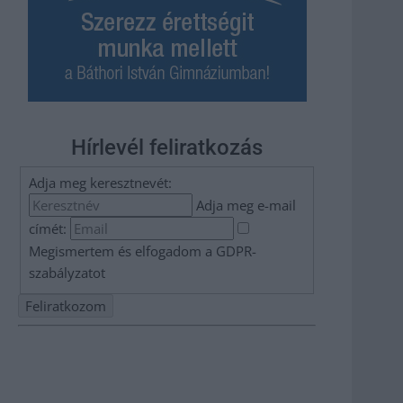
Hírlevél feliratkozás
Adja meg keresztnevét:
Adja meg e-mail
címét:
Megismertem és elfogadom a
GDPR-
szabályzat
ot
Nem szeretne lemaradni semmiről? Csak egy kattintás, és
hírlevelünk a legfrissebb információkkal és exkluzív
tartalmakkal hétről hétre postaládájába érkezik!