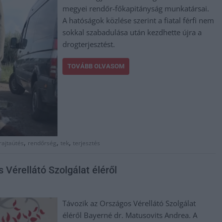
megyei rendőr-főkapitányság munkatársai.
A hatóságok közlése szerint a fiatal férfi nem
sokkal szabadulása után kezdhette újra a
drogterjesztést.
TOVÁBB OLVASOM
,
,
,
rajtaütés
rendőrség
tek
terjesztés
 Vérellátó Szolgálat éléről
Távozik az Országos Vérellátó Szolgálat
éléről Bayerné dr. Matusovits Andrea. A