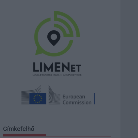
Címkefelhő