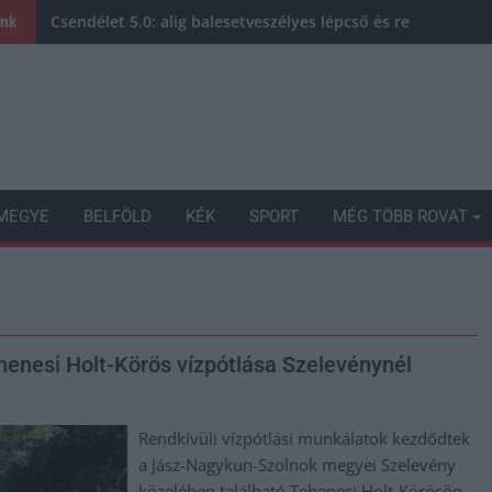
Csendélet 5.0: alig balesetveszélyes lépcső és remek álla
ink
MEGYE
BELFÖLD
KÉK
SPORT
MÉG TÖBB ROVAT
henesi Holt-Körös vízpótlása Szelevénynél
Rendkívüli vízpótlási munkálatok kezdődtek
a Jász-Nagykun-Szolnok megyei Szelevény
közelében található Tehenesi Holt-Körösön,