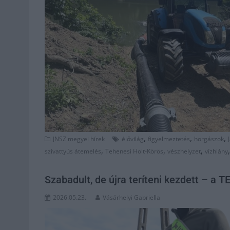
,
,
,
JNSZ megyei hírek
élővilág
figyelmeztetés
horgászok
,
,
,
szivattyús átemelés
Tehenesi Holt-Körös
vészhelyzet
vízhiány
Szabadult, de újra teríteni kezdett – a TE
2026.05.23.
Vásárhelyi Gabriella