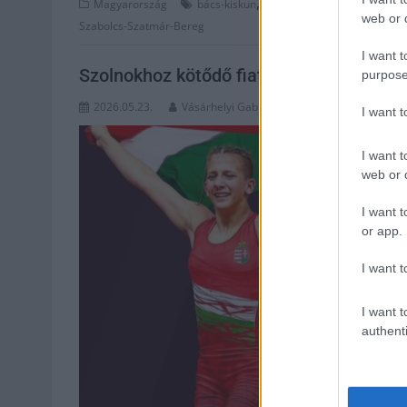
,
,
,
Magyarország
bács-kiskun
borsod
csongrád-csanád
f
web or d
Szabolcs-Szatmár-Bereg
I want t
Szolnokhoz kötődő fiatal sportoló lett 
purpose
2026.05.23.
Vásárhelyi Gabriella
I want 
I want t
web or d
I want t
or app.
I want t
I want t
authenti