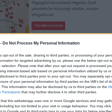
főigazgató lemondását Hegedűs Zsolt
jelentette be közösségi oldalán, miután
elfogadta azt.
TOVÁBB OLVASOM
 -
Do Not Process My Personal Information
to opt-out of the sale, sharing to third parties, or processing of your per
formation for targeted advertising by us, please use the below opt-out s
r selection. Please note that after your opt-out request is processed y
,
,
,
,
,
ea
bejelentés
Dr. Hegedűs Zsolt
egészségügyi miniszter
lemondás
eing interest-based ads based on personal information utilized by us or
disclosed to third parties prior to your opt-out. You may separately opt-
losure of your personal information by third parties on the IAB’s list of
. This information may also be disclosed by us to third parties on the
IA
t az ország, de tanulhatnánk a fogyatékkal
Participants
that may further disclose it to other third parties.
ből
 that this website/app uses one or more Google services and may gath
including but not limited to your visit or usage behaviour. You may click 
 to Google and its third-party tags to use your data for below specifi