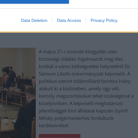
,
,
,
,
Sillei Janka
sport
Szolnok
Szolnoki Sportcentrum
Vasas Sc
Data Deletion
Data Access
Privacy Policy
 – Mi történik Szolnok költségvetésével?
A május 21-i szolnoki közgyűlés után
közösségi oldalán fogalmazott meg éles
kritikát a város költségvetési helyzetéről Dr.
Sámson László önkormányzati képviselő. A
politikus szerint többmilliárd forintos hiány
alakult ki a büdzsében, amely úgy véli,
komoly megszorításokat tehet szükségessé a
közeljövőben. A képviselő meghatározó
jelentőséggel bíró állatásai kapcsán Györfi
Mihály polgármesterhez fordultunk
kérdéseinkkel.