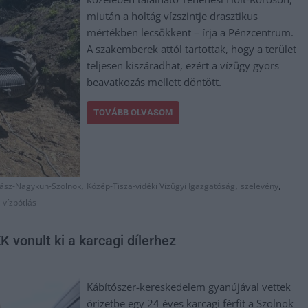
miután a holtág vízszintje drasztikus
mértékben lecsökkent – írja a Pénzcentrum.
A szakemberek attól tartottak, hogy a terület
teljesen kiszáradhat, ezért a vízügy gyors
beavatkozás mellett döntött.
TOVÁBB OLVASOM
,
,
,
Jász-Nagykun-Szolnok
Közép-Tisza-vidéki Vízügyi Igazgatóság
szelevény
,
vízpótlás
K vonult ki a karcagi dílerhez
Kábítószer-kereskedelem gyanújával vettek
őrizetbe egy 24 éves karcagi férfit a Szolnok