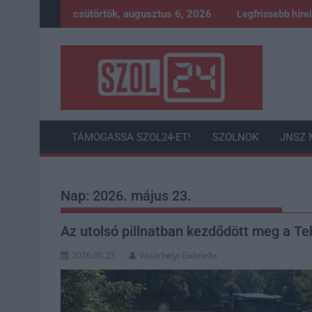
Skip
csütörtök, augusztus 6, 2026
Legfrissebb híre
to
content
TÁMOGASSA SZOL24-ET!
SZOLNOK
JNSZ 
Nap:
2026. május 23.
Az utolsó pillnatban kezdődött meg a Te
2026.05.23.
Vásárhelyi Gabriella