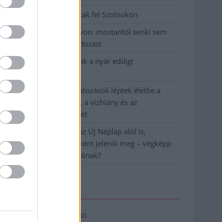
Hatalmas lángok csaptak fel Szolnokon
Vízitraffipax a Tisza-tavon: mostantól senki sem
úszhatja meg a száguldozást
Szolnokra is megérkezik a nyár eddigi
legkeményebb napja
Már Szolnokon is korlátozások léptek életbe a
tartós hatalmas hőség, a vízhiány és az
áramtakarékosság miatt
A NER kihúzta a talajt az Új Néplap alól is,
immáron csak hetilapként jelenik meg – végképp
vége a nyomtatott sajtónak?
Elérhetőség
Adatkezelési tájékoztató