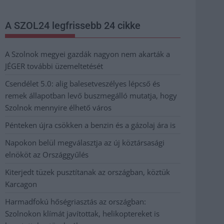
A SZOL24 legfrissebb 24 cikke
A Szolnok megyei gazdák nagyon nem akarták a
JÉGER további üzemeltetését
Csendélet 5.0: alig balesetveszélyes lépcső és
remek állapotban levő buszmegálló mutatja, hogy
Szolnok mennyire élhető város
Pénteken újra csökken a benzin és a gázolaj ára is
Napokon belül megválasztja az új köztársasági
elnököt az Országgyűlés
Kiterjedt tüzek pusztítanak az országban, köztük
Karcagon
Harmadfokú hőségriasztás az országban:
Szolnokon klímát javítottak, helikoptereket is