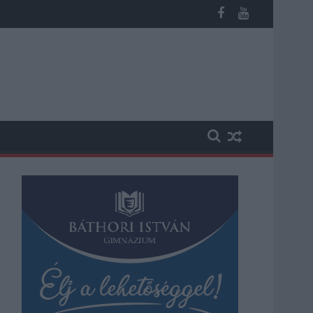
potban levő buszmegálló mutatja, hogy Szolnok mennyire élhető v