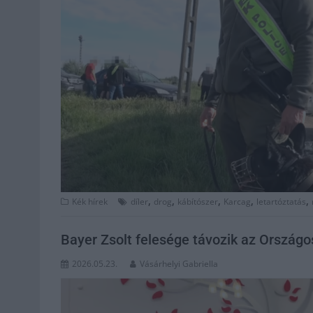
,
,
,
,
,
Kék hírek
díler
drog
kábítószer
Karcag
letartóztatás
Bayer Zsolt felesége távozik az Országos
2026.05.23.
Vásárhelyi Gabriella