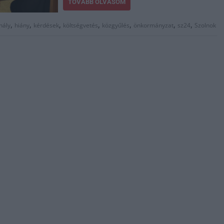
TOVÁBB OLVASOM
,
,
,
,
,
,
,
hály
hiány
kérdések
költségvetés
közgyűlés
önkormányzat
sz24
Szolnok