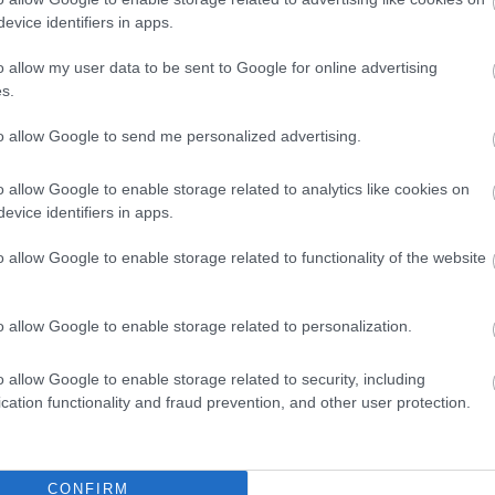
,
,
,
,
,
üggetlen lapok
hajdú-bihar
hírek
Jász-Nagykun-Szolnok
médiaajánló
evice identifiers in apps.
o allow my user data to be sent to Google for online advertising
Európa-bajnok birkózásban, méghozzá ötödjére
s.
to allow Google to send me personalized advertising.
Európa-bajnoki címet szerzett a mindössze
o allow Google to enable storage related to analytics like cookies on
15 éves, Szolnokhoz több szálon is kötődő
evice identifiers in apps.
Sillei Janka. A fiatal sportoló – aki jelenleg a
Vasas SC versenyzője – az 57 kilogrammos
o allow Google to enable storage related to functionality of the website
súlycsoportban bizonyult a kontinens
legjobbjának, ráadásul valamennyi
mérkőzését tussal nyerte meg.
o allow Google to enable storage related to personalization.
TOVÁBB OLVASOM
o allow Google to enable storage related to security, including
cation functionality and fraud prevention, and other user protection.
CONFIRM