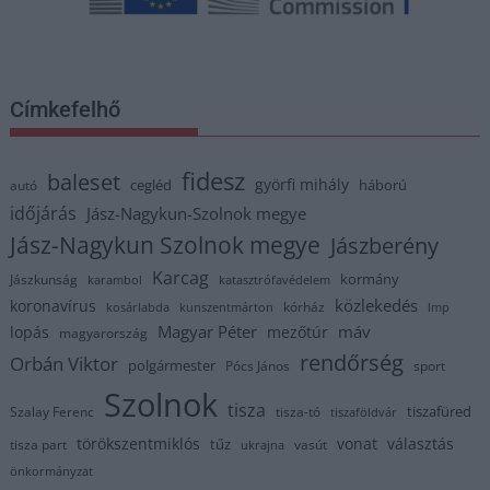
Címkefelhő
fidesz
baleset
györfi mihály
cegléd
háború
autó
időjárás
Jász-Nagykun-Szolnok megye
Jász-Nagykun Szolnok megye
Jászberény
Karcag
kormány
Jászkunság
karambol
katasztrófavédelem
közlekedés
koronavírus
kórház
kosárlabda
kunszentmárton
lmp
Magyar Péter
máv
lopás
mezőtúr
magyarország
rendőrség
Orbán Viktor
polgármester
Pócs János
sport
Szolnok
tisza
tiszafüred
Szalay Ferenc
tisza-tó
tiszaföldvár
törökszentmiklós
vonat
választás
tűz
tisza part
vasút
ukrajna
önkormányzat