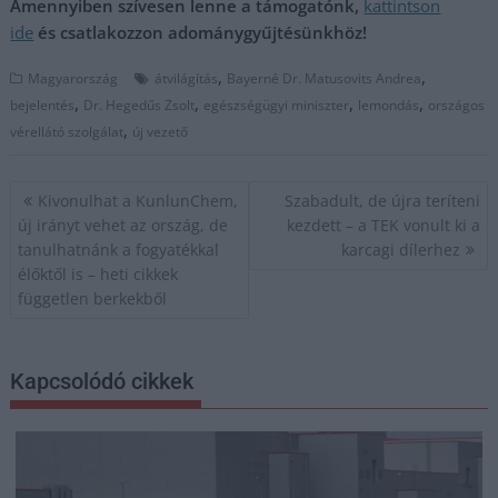
Amennyiben szívesen lenne a támogatónk,
kattintson
ide
és csatlakozzon adománygyűjtésünkhöz!
,
,
Magyarország
átvilágítás
Bayerné Dr. Matusovits Andrea
,
,
,
,
bejelentés
Dr. Hegedűs Zsolt
egészségügyi miniszter
lemondás
országos
,
vérellátó szolgálat
új vezető
Bejegyzés
Kivonulhat a KunlunChem,
Szabadult, de újra teríteni
navigáció
új irányt vehet az ország, de
kezdett – a TEK vonult ki a
tanulhatnánk a fogyatékkal
karcagi dílerhez
élőktől is – heti cikkek
független berkekből
Kapcsolódó cikkek