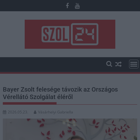
Skip
to
content
Bayer Zsolt felesége távozik az Országos
Vérellátó Szolgálat éléről
2026.05.23.
Vásárhelyi Gabriella