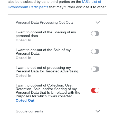
also be disclosed by us to third parties on the
IAB’s List of
Downstream Participants
that may further disclose it to other
third parties.
Please note that this website/app uses one or more Google
Personal Data Processing Opt Outs
services and may gather and store information including but
not limited to your visit or usage behaviour. You may click to
I want to opt-out of the Sharing of my
personal data.
grant or deny consent to Google and its third-party tags to
Opted In
use your data for below specified purposes in below Google
consent section.
I want to opt-out of the Sale of my
Personal Data.
Opted In
I want to opt-out of processing my
Personal Data for Targeted Advertising.
Opted In
I want to opt-out of Collection, Use,
Retention, Sale, and/or Sharing of my
Hírlevél feliratkozás
Personal Data that Is Unrelated with the
Purposes for which it was collected.
Opted Out
Adja meg keresztnevét:
Adja
meg e-mail címét:
Google consents