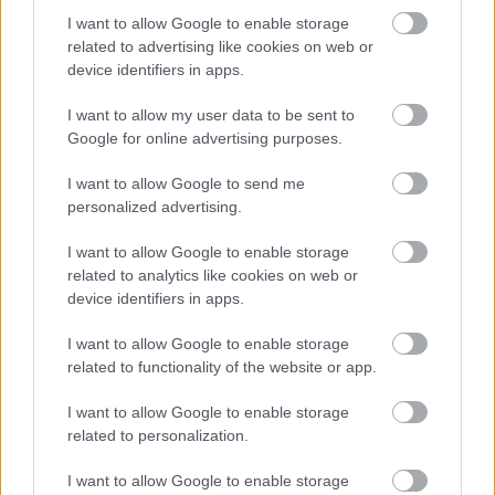
Megismertem és elfogadom a
GDPR-szabályzat
ot
I want to allow Google to enable storage
related to advertising like cookies on web or
device identifiers in apps.
Nem szeretne lemaradni semmiről? Csak egy kattintás, és hírlevelünk a
I want to allow my user data to be sent to
legfrissebb információkkal és exkluzív tartalmakkal hétről hétre
Google for online advertising purposes.
postaládájába érkezik!
I want to allow Google to send me
personalized advertising.
A SZOL24 legfrissebb 24 cikke
I want to allow Google to enable storage
related to analytics like cookies on web or
Szolnokon egy kulcsfontosságú körforgalmat részlegesen
device identifiers in apps.
lezárnak a napokban, a közlekedés az átlagost is meghaladó
mértékben lebénul
I want to allow Google to enable storage
related to functionality of the website or app.
Elromlott a biztosítóberendezés a ceglédi vasútvonalon,
alapos késések alakultak ki a menetrendhez képest,
I want to allow Google to enable storage
kimaradás is előfordult
related to personalization.
Ön szerint hogy készül a hamisítatlan szolnoki habos isler?
I want to allow Google to enable storage