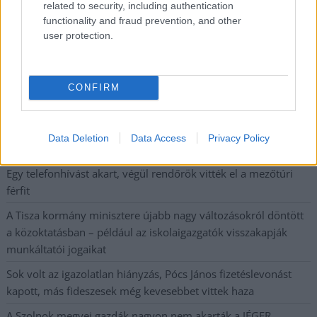
Országos ellenőrzés indult a hazai akkumulátoripari
related to security, including authentication
functionality and fraud prevention, and other
üzemekben
user protection.
Az idei év leglassabb növekedését hozta a június a
kiskereskedelemben
CONFIRM
Györfi Mihály több tucat vállalkozással egyeztetett a
kerékpárgyár dolgozóinak megsegítéséről
41 fok fölé forrósodott az ország, Szolnokon pedig egy másik
Data Deletion
Data Access
Privacy Policy
rekord is megdőlt
Egy telefonhívást akart, végül rendőrök vitték el a mezőtúri
férfit
A Tisza kormány minisztere újabb nagy változásokról döntött
a közoktatásban – például az iskolaigazgatók visszakapják
munkáltatói jogaikat
Sok volt az igazolatlan hiányzás, Pócs János fizetéslevonást
kapott, más fideszesek még kevesebbet vittek haza
A Szolnok megyei gazdák nagyon nem akarták a JÉGER