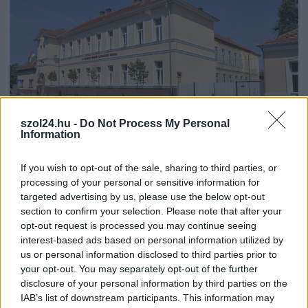
szol24.hu -
Do Not Process My Personal
Information
2026.08.07.
Kiss Lajos
If you wish to opt-out of the sale, sharing to third parties, or
A Tisza kormány minisztere újabb nagy
processing of your personal or sensitive information for
változásokról döntött a közoktatásban – például az
targeted advertising by us, please use the below opt-out
iskolaigazgatók visszakapják munkáltatói jogaikat
section to confirm your selection. Please note that after your
opt-out request is processed you may continue seeing
A Fidesz által felépített torz rendszerben ugyanis egyáltalán
interest-based ads based on personal information utilized by
nem az intézményvezetők döntötték el, hogy kineveznek-e,
us or personal information disclosed to third parties prior to
esetleg...
your opt-out. You may separately opt-out of the further
Magyarország
disclosure of your personal information by third parties on the
IAB’s list of downstream participants. This information may