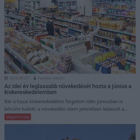
2026.08.07.
Fazekas Adrián
Az idei év leglassabb növekedését hozta a június a
kiskereskedelemben
Bár a hazai kiskereskedelmi forgalom idén júniusban is
bővülni tudott, a növekedési ütem jelentősen lelassult a...
Magyarország