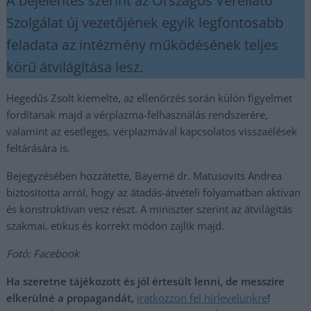
A bejelentés szerint az Országos Vérellátó
Szolgálat új vezetőjének egyik legfontosabb
feladata az intézmény működésének teljes
körű átvilágítása lesz.
Hegedűs Zsolt kiemelte, az ellenőrzés során külön figyelmet
fordítanak majd a vérplazma-felhasználás rendszerére,
valamint az esetleges, vérplazmával kapcsolatos visszaélések
feltárására is.
Bejegyzésében hozzátette, Bayerné dr. Matusovits Andrea
biztosította arról, hogy az átadás-átvételi folyamatban aktívan
és konstruktívan vesz részt. A miniszter szerint az átvilágítás
szakmai, etikus és korrekt módon zajlik majd.
Fotó: Facebook
Ha szeretne tájékozott és jól értesült lenni, de messzire
elkerülné a propagandát,
iratkozzon fel hírlevelünkre
!