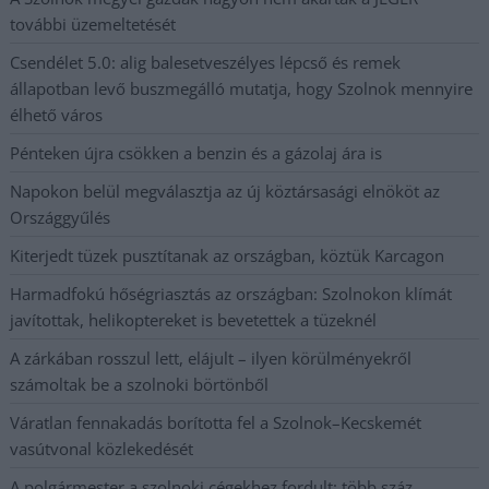
további üzemeltetését
Csendélet 5.0: alig balesetveszélyes lépcső és remek
állapotban levő buszmegálló mutatja, hogy Szolnok mennyire
élhető város
Pénteken újra csökken a benzin és a gázolaj ára is
Napokon belül megválasztja az új köztársasági elnököt az
Országgyűlés
Kiterjedt tüzek pusztítanak az országban, köztük Karcagon
Harmadfokú hőségriasztás az országban: Szolnokon klímát
javítottak, helikoptereket is bevetettek a tüzeknél
A zárkában rosszul lett, elájult – ilyen körülményekről
számoltak be a szolnoki börtönből
Váratlan fennakadás borította fel a Szolnok–Kecskemét
vasútvonal közlekedését
A polgármester a szolnoki cégekhez fordult: több száz