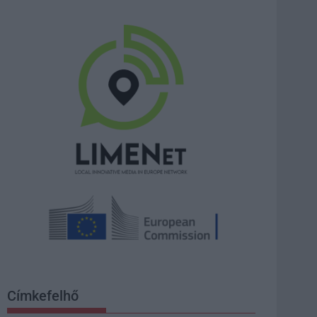
Címkefelhő