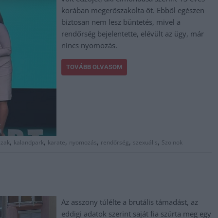
korában megerőszakolta őt. Ebből egészen
biztosan nem lesz büntetés, mivel a
rendőrség bejelentette, elévült az ügy, már
nincs nyomozás.
TOVÁBB OLVASOM
,
,
,
,
,
,
szak
kalandpark
karate
nyomozás
rendőrség
szexuális
Szolnok
Az asszony túlélte a brutális támadást, az
eddigi adatok szerint saját fia szúrta meg egy