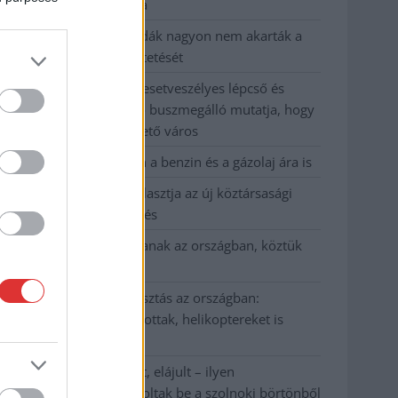
kevesebbet vittek haza
A Szolnok megyei gazdák nagyon nem akarták a
JÉGER további üzemeltetését
Csendélet 5.0: alig balesetveszélyes lépcső és
remek állapotban levő buszmegálló mutatja, hogy
Szolnok mennyire élhető város
Pénteken újra csökken a benzin és a gázolaj ára is
Napokon belül megválasztja az új köztársasági
elnököt az Országgyűlés
Kiterjedt tüzek pusztítanak az országban, köztük
Karcagon
Harmadfokú hőségriasztás az országban:
Szolnokon klímát javítottak, helikoptereket is
bevetettek a tüzeknél
A zárkában rosszul lett, elájult – ilyen
körülményekről számoltak be a szolnoki börtönből