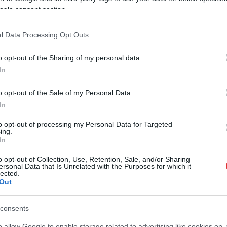
Szolnoki Olajbányász vezetőedzői posztjáról.
ogle consent section.
A klub hétfőn közölte, hogy a szerb tréner
nem hosszabbítja meg szerződését, mivel
l Data Processing Opt Outs
ambíciói szerint karrierjét egy erősebb
bajnokságban szeretné folytatni.
o opt-out of the Sharing of my personal data.
In
TOVÁBB OLVASOM
o opt-out of the Sale of my Personal Data.
In
to opt-out of processing my Personal Data for Targeted
ing.
,
,
i Olajbányász
távozás
vezetőedző
In
o opt-out of Collection, Use, Retention, Sale, and/or Sharing
ikerült Caramel és Marsalkó, érkezik Tóth Gabi
ersonal Data that Is Unrelated with the Purposes for which it
lected.
Out
consents
A NER-közel TV2 komoly cserét hajtott végre
a Megasztár zsűrijében, kikerült két, a
o allow Google to enable storage related to advertising like cookies on