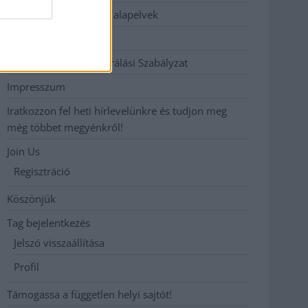
Etikai és függetlenségi alapelvek
Hirdetési árak
Hozzászólási és Moderálási Szabályzat
Impresszum
Iratkozzon fel heti hírlevelünkre és tudjon meg
még többet megyénkről!
Join Us
Regisztráció
Köszönjük
Tag bejelentkezés
Jelszó visszaállítása
Profil
Támogassa a független helyi sajtót!