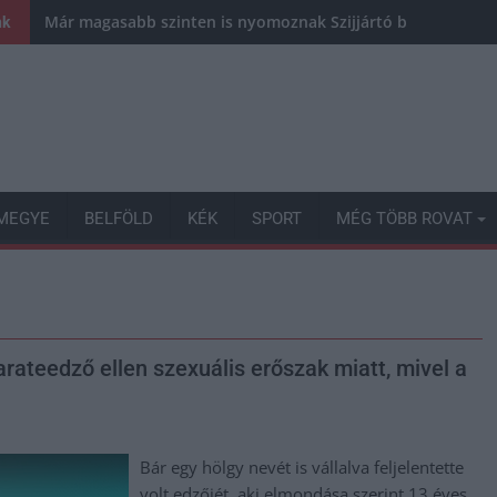
Már magasabb szinten is nyomoznak Szijjártó büntetőügyébe
nk
MEGYE
BELFÖLD
KÉK
SPORT
MÉG TÖBB ROVAT
ateedző ellen szexuális erőszak miatt, mivel a
Bár egy hölgy nevét is vállalva feljelentette
volt edzőjét, aki elmondása szerint 13 éves