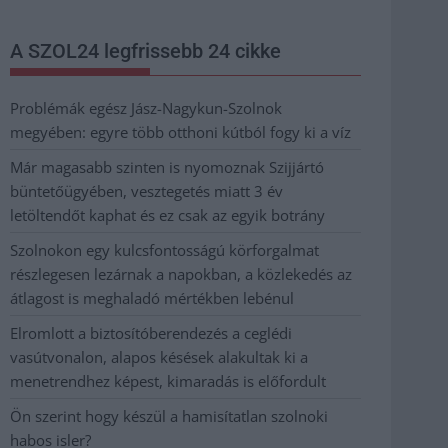
A SZOL24 legfrissebb 24 cikke
Problémák egész Jász-Nagykun-Szolnok
megyében: egyre több otthoni kútból fogy ki a víz
Már magasabb szinten is nyomoznak Szijjártó
büntetőügyében, vesztegetés miatt 3 év
letöltendőt kaphat és ez csak az egyik botrány
Szolnokon egy kulcsfontosságú körforgalmat
részlegesen lezárnak a napokban, a közlekedés az
átlagost is meghaladó mértékben lebénul
Elromlott a biztosítóberendezés a ceglédi
vasútvonalon, alapos késések alakultak ki a
menetrendhez képest, kimaradás is előfordult
Ön szerint hogy készül a hamisítatlan szolnoki
habos isler?