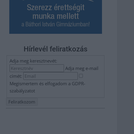
Hírlevél feliratkozás
Adja meg keresztnevét:
Adja meg e-mail
címét:
Megismertem és elfogadom a
GDPR-
szabályzat
ot
Nem szeretne lemaradni semmiről? Csak egy kattintás, és
hírlevelünk a legfrissebb információkkal és exkluzív
tartalmakkal hétről hétre postaládájába érkezik!