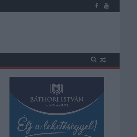
n, vesztegetés miatt 3 év letöltendőt kaphat és ez csak az egyi