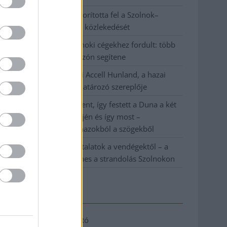
Váratlan fennakadás borította fel a Szolnok–
Kecskemét vasútvonal közlekedését
A polgármester a szolnoki cégekhez fordult: több
száz elbocsátott dolgozón segítene
Csődbe ment a tószegi Accell Hunland, a hazai
kerékpárgyártás meghatározó szereplője
Egyszer fent, egyszer lent, így festett a Duna a két
évvel ezelőtti árvíz idején és így most –
fotógyűjtemény ugyanazokból a szögekből
Ilyenek eddig a tapasztalatok a vendégektől – a
hőhullám miatt ingyenes a strandolás Szolnokon
Elérhetőség
Adatkezelési tájékoztató