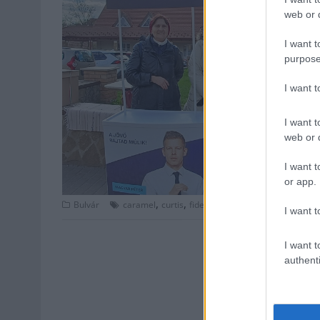
web or d
I want t
purpose
I want 
I want t
web or d
I want t
or app.
,
,
,
,
,
Bulvár
caramel
curtis
fidesz
kikerült
marsalkó
mega
I want t
I want t
authenti