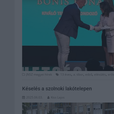
,
,
,
,
JNSZ megyei hírek
13 éves
a. tibor
edző
elévülés
erő
Késelés a szolnoki lakótelepen
2025.06.03.
Kiss Lajos