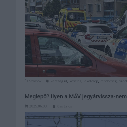
,
,
,
,
Szolnok
karczag út
késelés
lakótelep
rendőrség
szec
Meglepő? Ilyen a MÁV jegyárvissza-nem-
2025.06.03.
Kiss Lajos