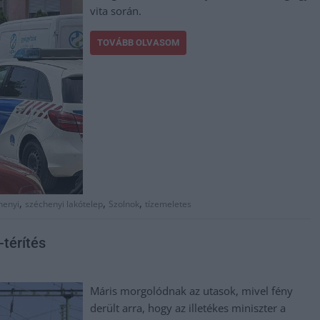
vita során.
TOVÁBB OLVASOM
,
,
,
henyi
széchenyi lakótelep
Szolnok
tízemeletes
térítés
Máris morgolódnak az utasok, mivel fény
derült arra, hogy az illetékes miniszter a