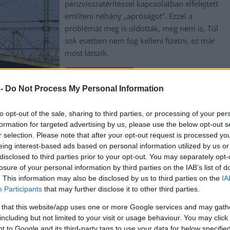
pénzvisszatérítéssel kapcsolatban elfelejtett
említeni néhány „apróságot”. Ezzel a
problémát meg is oldották, meg nem is. Túl
sok esetben nem fog kelleni fizetni, ez már
most látszik.
TOVÁBB OLVASOM
 -
Do Not Process My Personal Information
to opt-out of the sale, sharing to third parties, or processing of your per
formation for targeted advertising by us, please use the below opt-out s
r selection. Please note that after your opt-out request is processed y
,
,
,
,
ázár jános
máv
vasút
visszatérítés
vonat
eing interest-based ads based on personal information utilized by us or
disclosed to third parties prior to your opt-out. You may separately opt-
losure of your personal information by third parties on the IAB’s list of
. This information may also be disclosed by us to third parties on the
IA
Participants
that may further disclose it to other third parties.
Oliver Vidin távozik a magyar férfi
 that this website/app uses one or more Google services and may gath
kosárlabda NB I idei bajnoka, az NHSZ-
including but not limited to your visit or usage behaviour. You may click 
 to Google and its third-party tags to use your data for below specifi