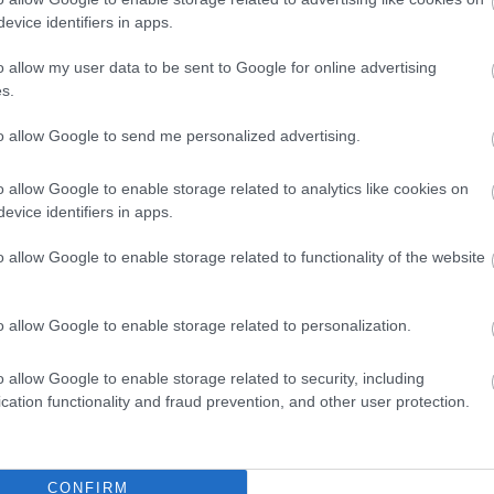
kormányt bíráló tag, helyükre pedig Tóth
evice identifiers in apps.
Gabi és Curtis kerültek be.
o allow my user data to be sent to Google for online advertising
s.
TOVÁBB OLVASOM
to allow Google to send me personalized advertising.
o allow Google to enable storage related to analytics like cookies on
evice identifiers in apps.
o allow Google to enable storage related to functionality of the website
,
,
,
,
,
sztár
műsor
NER
tóth gabi
változás
zsűri
o allow Google to enable storage related to personalization.
o allow Google to enable storage related to security, including
cation functionality and fraud prevention, and other user protection.
CONFIRM