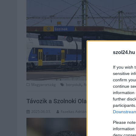
szol24.hu
If you wish 
sensitive in
confirm you
,
,
,
,
,
Magyarország
bonyolult
fidesz
ígéret
jegyár
késés
l
continue se
information 
further disc
Távozik a Szolnoki Olaj vezetőedzője
participants
2025.06.03.
Fazekas Adrián
Downstream 
Please note
information 
deny consent