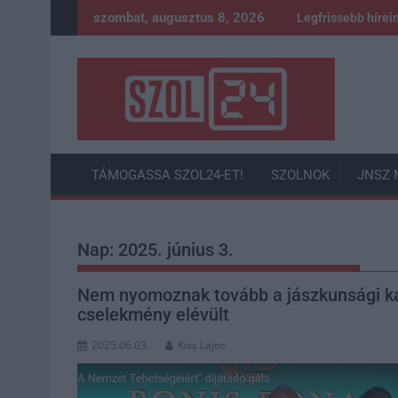
Skip
szombat, augusztus 8, 2026
Legfrissebb hírei
to
content
TÁMOGASSA SZOL24-ET!
SZOLNOK
JNSZ 
Nap:
2025. június 3.
Nem nyomoznak tovább a jászkunsági kar
cselekmény elévült
2025.06.03.
Kiss Lajos