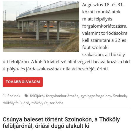
Augusztus 18. és 31.
között munkálatok
miatt félpályás
forgalomkorlátozásra,
valamint torlódásokra
kell számítani a 32-es
főút szolnoki
szakaszán, a Thököly
úti felüljárón. A külső kivitelező által végzett beavatkozás a híd
útpálya- és járdaszakaszának dilatációcseréjét érinti.
TOVÁBB OLVASOM
,
,
,
,
Szolnok
felüljáró
forgalomkorlátozás
gyalogosforgalom
Szolnok
,
,
thököly felüljáró
thököly út
torlódás
Csúnya baleset történt Szolnokon, a Thököly
felüljárónál, óriási dugó alakult ki