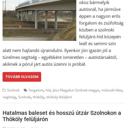
okoz bármelyik
autósnál, ha járműve
éppen a nagyon erős
forgalom és zsúfoltság
közben a szolnoki
felüljáró-híd közepén
leáll és semmi szín
alatt nem hajlandó újraindulni. Ilyenkor jön igazán jól a
türelmes segítség – egyébként ismeretlen – autóstársaktól,
akiknek a pórul járt autós üzenni is próbál.
TOVÁBB OLVASOM
,
,
,
,
Szolnok
forgalom
híd
Jász-Nagykun Szolnok megye
műszaki hiba
,
,
,
segítség
Szolnok
thököly
thököly felüljáró
Hatalmas baleset és hosszú útzár Szolnokon a
Thököly felüljárón