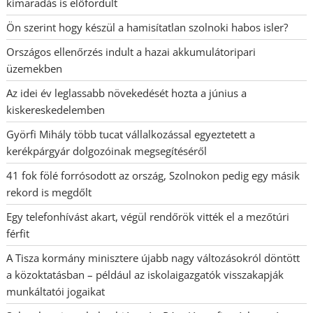
kimaradás is előfordult
Ön szerint hogy készül a hamisítatlan szolnoki habos isler?
Országos ellenőrzés indult a hazai akkumulátoripari
üzemekben
Az idei év leglassabb növekedését hozta a június a
kiskereskedelemben
Györfi Mihály több tucat vállalkozással egyeztetett a
kerékpárgyár dolgozóinak megsegítéséről
41 fok fölé forrósodott az ország, Szolnokon pedig egy másik
rekord is megdőlt
Egy telefonhívást akart, végül rendőrök vitték el a mezőtúri
férfit
A Tisza kormány minisztere újabb nagy változásokról döntött
a közoktatásban – például az iskolaigazgatók visszakapják
munkáltatói jogaikat