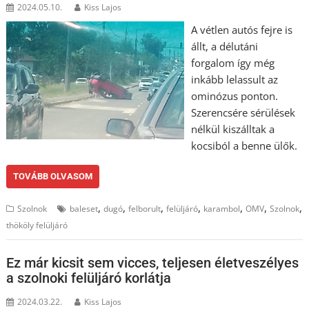
2024.05.10.
Kiss Lajos
A vétlen autós fejre is
állt, a délutáni
forgalom így még
inkább lelassult az
ominózus ponton.
Szerencsére sérülések
nélkül kiszálltak a
kocsiból a benne ülők.
TOVÁBB OLVASOM
,
,
,
,
,
,
,
Szolnok
baleset
dugó
felborult
felüljáró
karambol
OMV
Szolnok
thököly felüljáró
Ez már kicsit sem vicces, teljesen életveszélyes
a szolnoki felüljáró korlátja
2024.03.22.
Kiss Lajos