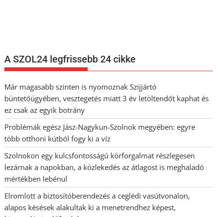
Nem szeretne lemaradni semmiről? Csak egy kattintás, és hírlevelünk a
legfrissebb információkkal és exkluzív tartalmakkal hétről hétre
postaládájába érkezik!
A SZOL24 legfrissebb 24 cikke
Már magasabb szinten is nyomoznak Szijjártó
büntetőügyében, vesztegetés miatt 3 év letöltendőt kaphat és
ez csak az egyik botrány
Problémák egész Jász-Nagykun-Szolnok megyében: egyre
több otthoni kútból fogy ki a víz
Szolnokon egy kulcsfontosságú körforgalmat részlegesen
lezárnak a napokban, a közlekedés az átlagost is meghaladó
mértékben lebénul
Elromlott a biztosítóberendezés a ceglédi vasútvonalon,
alapos késések alakultak ki a menetrendhez képest,