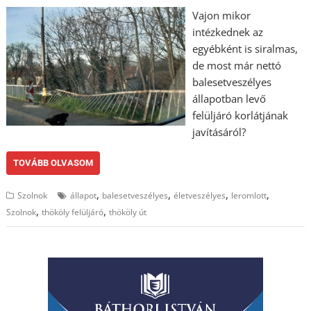
Vajon mikor
intézkednek az
egyébként is siralmas,
de most már nettó
balesetveszélyes
állapotban levő
felüljáró korlátjának
javításáról?
TOVÁBB OLVASOM
,
,
,
,
Szolnok
állapot
balesetveszélyes
életveszélyes
leromlott
,
,
Szolnok
thököly felüljáró
thököly út