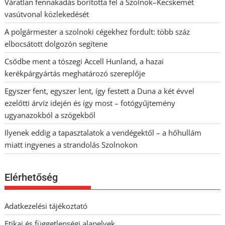
Váratlan fennakadás borította fel a Szolnok–Kecskemét
vasútvonal közlekedését
A polgármester a szolnoki cégekhez fordult: több száz
elbocsátott dolgozón segítene
Csődbe ment a tószegi Accell Hunland, a hazai
kerékpárgyártás meghatározó szereplője
Egyszer fent, egyszer lent, így festett a Duna a két évvel
ezelőtti árvíz idején és így most – fotógyűjtemény
ugyanazokból a szögekből
Ilyenek eddig a tapasztalatok a vendégektől – a hőhullám
miatt ingyenes a strandolás Szolnokon
Elérhetőség
Adatkezelési tájékoztató
Etikai és függetlenségi alapelvek