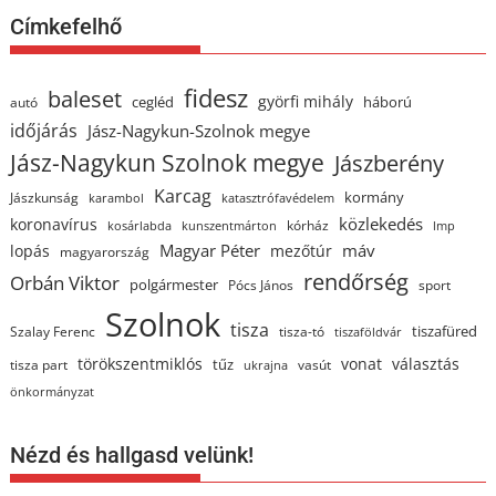
Címkefelhő
fidesz
baleset
györfi mihály
cegléd
háború
autó
időjárás
Jász-Nagykun-Szolnok megye
Jász-Nagykun Szolnok megye
Jászberény
Karcag
kormány
Jászkunság
karambol
katasztrófavédelem
közlekedés
koronavírus
kórház
kosárlabda
kunszentmárton
lmp
Magyar Péter
máv
lopás
mezőtúr
magyarország
rendőrség
Orbán Viktor
polgármester
Pócs János
sport
Szolnok
tisza
tiszafüred
Szalay Ferenc
tisza-tó
tiszaföldvár
törökszentmiklós
vonat
választás
tűz
tisza part
vasút
ukrajna
önkormányzat
Nézd és hallgasd velünk!