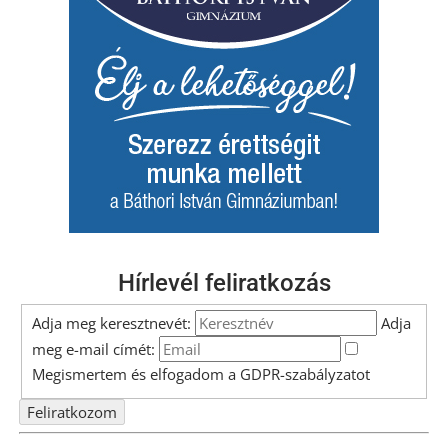
Hírlevél feliratkozás
Adja meg keresztnevét:
Adja
meg e-mail címét:
Megismertem és elfogadom a
GDPR-szabályzat
ot