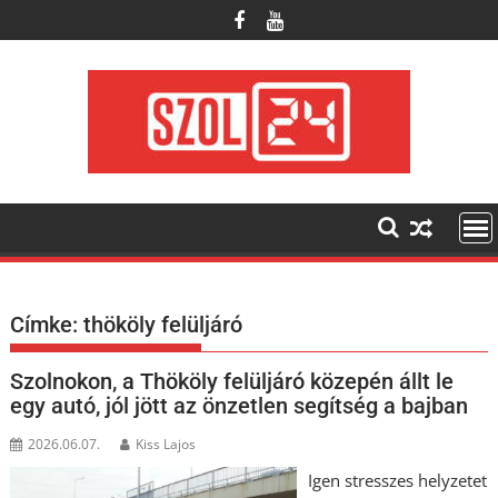
Skip
to
content
Címke:
thököly felüljáró
Szolnokon, a Thököly felüljáró közepén állt le
egy autó, jól jött az önzetlen segítség a bajban
2026.06.07.
Kiss Lajos
Igen stresszes helyzetet