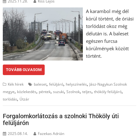
2025.11.28.
Kiss Lajos
A karambol még dél
körül történt, de óriási
torlódást okoz még
délután is. A baleset
egészen furcsa
körülmények között
történt.
TOVÁBB OLVASOM
,
,
,
Kék hírek
baleset
felüljáró
helyszínelés
Jász-Nagykun Szolnok
,
,
,
,
,
,
,
megye
közlekedés
péntek
suzuki
Szolnok
teljes
thököly felüljáró
,
torlódás
Útzár
Forgalomkorlátozás a szolnoki Thököly úti
felüljárón
2025.08.14.
Fazekas Adrián