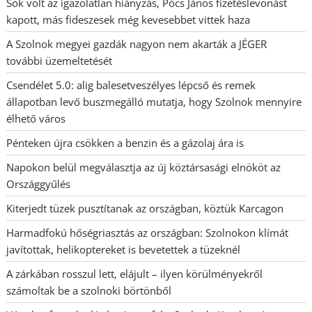
Sok volt az igazolatlan hiányzás, Pócs János fizetéslevonást
kapott, más fideszesek még kevesebbet vittek haza
A Szolnok megyei gazdák nagyon nem akarták a JÉGER
további üzemeltetését
Csendélet 5.0: alig balesetveszélyes lépcső és remek
állapotban levő buszmegálló mutatja, hogy Szolnok mennyire
élhető város
Pénteken újra csökken a benzin és a gázolaj ára is
Napokon belül megválasztja az új köztársasági elnököt az
Országgyűlés
Kiterjedt tüzek pusztítanak az országban, köztük Karcagon
Harmadfokú hőségriasztás az országban: Szolnokon klímát
javítottak, helikoptereket is bevetettek a tüzeknél
A zárkában rosszul lett, elájult – ilyen körülményekről
számoltak be a szolnoki börtönből