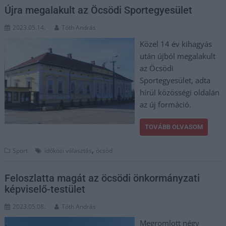
Újra megalakult az Öcsödi Sportegyesület
2023.05.14.
Tóth András
Közel 14 év kihagyás
után újból megalakult
az Öcsödi
Sportegyesület, adta
hírül közösségi oldalán
az új formáció.
TOVÁBB OLVASOM
,
Sport
időközi választás
öcsöd
Feloszlatta magát az öcsödi önkormányzati
képviselő-testület
2023.05.08.
Tóth András
Megromlott négy