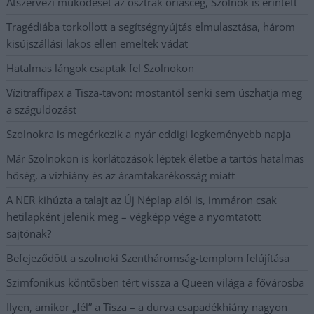
Átszervezi működését az osztrák óriáscég, Szolnok is érintett
Tragédiába torkollott a segítségnyújtás elmulasztása, három
kisújszállási lakos ellen emeltek vádat
Hatalmas lángok csaptak fel Szolnokon
Vízitraffipax a Tisza-tavon: mostantól senki sem úszhatja meg
a száguldozást
Szolnokra is megérkezik a nyár eddigi legkeményebb napja
Már Szolnokon is korlátozások léptek életbe a tartós hatalmas
hőség, a vízhiány és az áramtakarékosság miatt
A NER kihúzta a talajt az Új Néplap alól is, immáron csak
hetilapként jelenik meg – végképp vége a nyomtatott
sajtónak?
Befejeződött a szolnoki Szentháromság-templom felújítása
Szimfonikus köntösben tért vissza a Queen világa a fővárosba
Ilyen, amikor „fél” a Tisza – a durva csapadékhiány nagyon