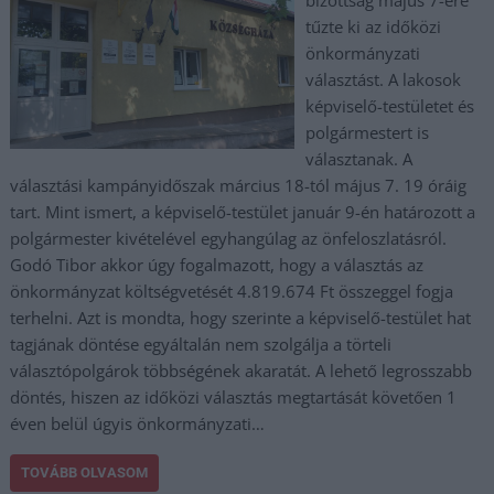
tűzte ki az időközi
önkormányzati
választást. A lakosok
képviselő-testületet és
polgármestert is
választanak. A
választási kampányidőszak március 18-tól május 7. 19 óráig
tart. Mint ismert, a képviselő-testület január 9-én határozott a
polgármester kivételével egyhangúlag az önfeloszlatásról.
Godó Tibor akkor úgy fogalmazott, hogy a választás az
önkormányzat költségvetését 4.819.674 Ft összeggel fogja
terhelni. Azt is mondta, hogy szerinte a képviselő-testület hat
tagjának döntése egyáltalán nem szolgálja a törteli
választópolgárok többségének akaratát. A lehető legrosszabb
döntés, hiszen az időközi választás megtartását követően 1
éven belül úgyis önkormányzati…
TOVÁBB OLVASOM