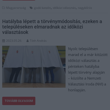
,
,
Magyarország
godó katalin
időközi választás
nagykőrös
Hatályba lépett a törvénymódosítás, ezeken a
településeken elmaradnak az időközi
választások
2023.05.26.
Tóth András
Nyolc településen
marad el a már kitűzött
időközi választás a
pénteken hatályba
lépett törvény alapján
– közölte a Nemzeti
Választási Iroda (NVI) a
honlapján.
TOVÁBB OLVASOM