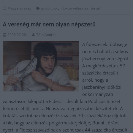
,
,
Magyarország
godó tibor
időközi választás
törtel
A vereség már nem olyan népszerű
2023.02.06.
Tóth András
A fideszesek többsége
nem is hallott a súlyos
jászberényi vereségről.
A megkérdezettek 57
százaléka értesült
arról, hogy a
jászberényi időközi
önkormányzati
választáson kikapott a Fidesz – derült ki a Publicus Intézet
felméréséből, amit a Népszava megbízásából készítettek. A
kutatás szerint az ellenzéki szavazók 70 százalékához eljutott
a hír, hogy az ellenzék polgármesterjelöltje, Budai Lóránt
nyert, a Fidesz szavazóinak viszont csak 44 százaléka értesült