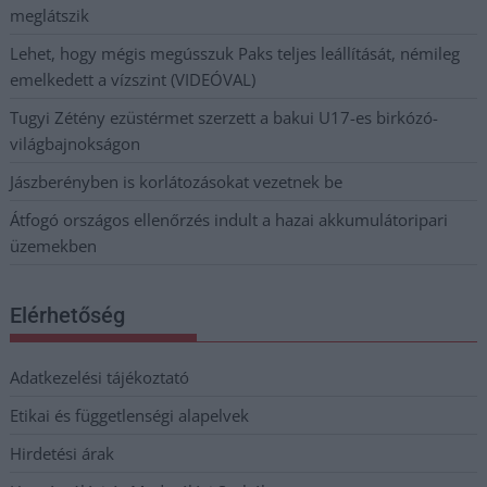
meglátszik
Lehet, hogy mégis megússzuk Paks teljes leállítását, némileg
emelkedett a vízszint (VIDEÓVAL)
Tugyi Zétény ezüstérmet szerzett a bakui U17-es birkózó-
világbajnokságon
Jászberényben is korlátozásokat vezetnek be
Átfogó országos ellenőrzés indult a hazai akkumulátoripari
üzemekben
Elérhetőség
Adatkezelési tájékoztató
Etikai és függetlenségi alapelvek
Hirdetési árak