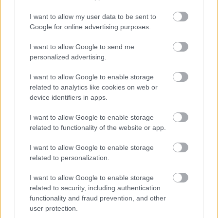
képzelik el, ezért elsőként a homlokzatát, tetejét fogják
felújítani, nyílászárókat cserélni és átépítik a földszintet, itt
I want to allow my user data to be sent to
jegypénztári,…
Google for online advertising purposes.
I want to allow Google to send me
TOVÁBB OLVASOM
personalized advertising.
,
,
,
,
Szolnok
budai lóránt
időközi választás
Jász Múzeum
Jászberény
I want to allow Google to enable storage
tiszti kaszinó
related to analytics like cookies on web or
device identifiers in apps.
A Fidesz színeiben indult jelöltek függetlenként
I want to allow Google to enable storage
vették át a mandátumukat
related to functionality of the website or app.
2023.01.25.
Tóth András
I want to allow Google to enable storage
Ma délután a
related to personalization.
Jászberényi
polgármesteri hivatal
I want to allow Google to enable storage
dísztermében átvették
related to security, including authentication
functionality and fraud prevention, and other
mandátumaikat az
user protection.
időközi választáson