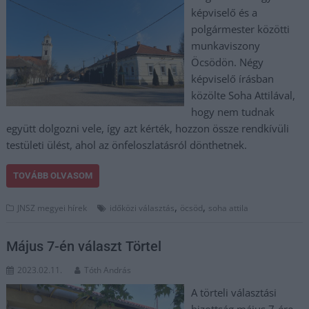
képviselő és a
polgármester közötti
munkaviszony
Öcsödön. Négy
képviselő írásban
közölte Soha Attilával,
hogy nem tudnak
együtt dolgozni vele, így azt kérték, hozzon össze rendkívüli
testületi ülést, ahol az önfeloszlatásról dönthetnek.
TOVÁBB OLVASOM
,
,
JNSZ megyei hírek
időközi választás
öcsöd
soha attila
Május 7-én választ Törtel
2023.02.11.
Tóth András
A törteli választási
bizottság május 7-ére