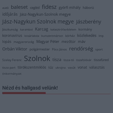
fidesz
baleset
györfi mihály
cegléd
háború
autó
időjárás
Jász-Nagykun-Szolnok megye
Jász-Nagykun Szolnok megye
Jászberény
Karcag
kormány
Jászkunság
karambol
katasztrófavédelem
közlekedés
koronavírus
kórház
kosárlabda
kunszentmárton
lmp
Magyar Péter
máv
lopás
mezőtúr
magyarország
rendőrség
Orbán Viktor
polgármester
Pócs János
sport
Szolnok
tisza
tiszafüred
Szalay Ferenc
tisza-tó
tiszaföldvár
törökszentmiklós
vonat
választás
tűz
tisza part
vasút
ukrajna
önkormányzat
Nézd és hallgasd velünk!