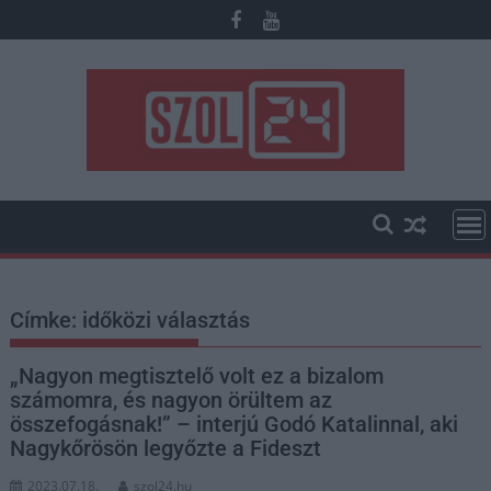
Skip
to
content
Címke:
időközi választás
„Nagyon megtisztelő volt ez a bizalom
számomra, és nagyon örültem az
összefogásnak!” – interjú Godó Katalinnal, aki
Nagykőrösön legyőzte a Fideszt
2023.07.18.
szol24.hu