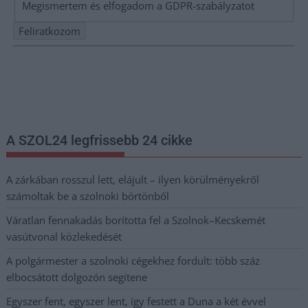
Megismertem és elfogadom a
GDPR-szabályzat
ot
Nem szeretne lemaradni semmiről? Csak egy kattintás, és hírlevelünk a
legfrissebb információkkal és exkluzív tartalmakkal hétről hétre
postaládájába érkezik!
A SZOL24 legfrissebb 24 cikke
A zárkában rosszul lett, elájult – ilyen körülményekről
számoltak be a szolnoki börtönből
Váratlan fennakadás borította fel a Szolnok–Kecskemét
vasútvonal közlekedését
A polgármester a szolnoki cégekhez fordult: több száz
elbocsátott dolgozón segítene
Egyszer fent, egyszer lent, így festett a Duna a két évvel