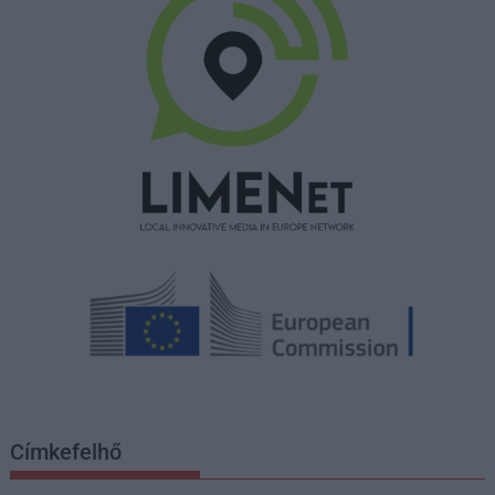
Címkefelhő