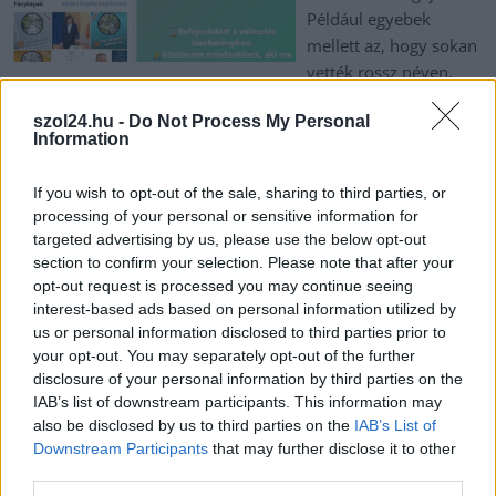
Például egyebek
mellett az, hogy sokan
vették rossz néven,
hogy Pócs János az első testületi ülésen, amelyen letették
szol24.hu -
Do Not Process My Personal
esküjüket a képviselők, nem jelent meg. De nem volt jelen
Information
Berkó Attila megyei kormánymegbízott sem, akit újabban
vármegyei főispánnak kell(ene) szólítani. A jól értesült helyiek
If you wish to opt-out of the sale, sharing to third parties, or
szerint ráadásul Pócs maga beszélte le Berkót arról, hogy részt
processing of your personal or sensitive information for
vegyen az eseményen. Bárhogy is történt, Pócs közösségi
targeted advertising by us, please use the below opt-out
oldalán semmit nyomát nem látni, hogy volt egy időközi
section to confirm your selection. Please note that after your
választás, ami talán nem véletlen, hiszen ezen úgy
opt-out request is processed you may continue seeing
elporolták…
interest-based ads based on personal information utilized by
us or personal information disclosed to third parties prior to
your opt-out. You may separately opt-out of the further
TOVÁBB OLVASOM
disclosure of your personal information by third parties on the
IAB’s list of downstream participants. This information may
,
,
,
JNSZ megyei hírek
berkó attila
besenyi orsolya
főispán
időközi
also be disclosed by us to third parties on the
IAB’s List of
,
,
választás
Jászberény
Pócs János
Downstream Participants
that may further disclose it to other
third parties.