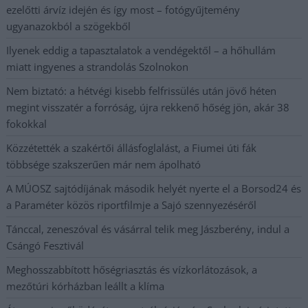
ezelőtti árvíz idején és így most – fotógyűjtemény
ugyanazokból a szögekből
Ilyenek eddig a tapasztalatok a vendégektől – a hőhullám
miatt ingyenes a strandolás Szolnokon
Nem biztató: a hétvégi kisebb felfrissülés után jövő héten
megint visszatér a forróság, újra rekkenő hőség jön, akár 38
fokokkal
Közzétették a szakértői állásfoglalást, a Fiumei úti fák
többsége szakszerűen már nem ápolható
A MÚOSZ sajtódíjának második helyét nyerte el a Borsod24 és
a Paraméter közös riportfilmje a Sajó szennyezéséről
Tánccal, zeneszóval és vásárral telik meg Jászberény, indul a
Csángó Fesztivál
Meghosszabbított hőségriasztás és vízkorlátozások, a
mezőtúri kórházban leállt a klíma