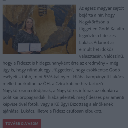
Az egész magyar sajtót
bejárta a hír, hogy
Nagykőrösön a
független Godó Katalin
legyőzte a fideszes
Lukács Ádámot az
elmúlt hét időközi
választásán. Valószínű,
hogy a Fideszt is hidegzuhanyként érte az eredmény – még
úgy is, hogy ráindult egy „független”, hogy csökkentse Godó
esélyeit – több, mint 55%-kal nyert. Hiába kampányolt Lukács
mellett burkoltan az ÖH, a Czira kabinethez tartozó
Nagykőrösma utódjának, a Nagykőrös infónak az oldalán a
politikai propagandák, hiába jelentek meg fideszes parlamenti
képviselővel fotók, vagy a Külügyi Bizottság alelnökének
ajánlása, Lukács, illetve a Fidesz csúfosan elbukott.
TOVÁBB OLVASOM