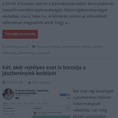
a hírről. A kutatás szerint a pártválasztásukban bizonytalanok
hasonló mértékű tájékozottságot, illetve tájékozatlanságot
mutattak, írta a Telex.hu. A felmérés szerint az ellenzékiek
véleménye megoszlott arról, hogy a…
TOVÁBB OLVASOM
,
,
,
Uncategorized
besenyi orsolya
budai lóránt
fidesz
időközi
,
,
választás
Jászberény
szavazók
Két, akár rejtélyes eset is borzolja a
jászberényiek kedélyét
2023.02.05.
Tóth András
Bár már rég lecsengett
a jászberényi időközi
önkormányzati
választás, van még
bőven utózöngéje.