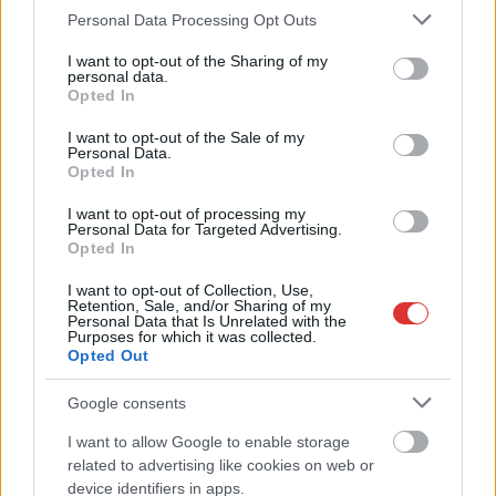
Egy évig fog száradni a helyi védett épület
Please note that this website/app uses one or more Google
Personal Data Processing Opt Outs
services and may gather and store information including but
2023.01.30.
Tóth András
not limited to your visit or usage behaviour. You may click to
I want to opt-out of the Sharing of my
Aláírta a Tiszti Klub 400
personal data.
grant or deny consent to Google and its third-party tags to
Opted In
millió forintos
use your data for below specified purposes in below Google
fejlesztésének
consent section.
I want to opt-out of the Sale of my
Personal Data.
támogatási szerződését
Opted In
Budai Lóránt.
Jászberény nemrégiben
I want to opt-out of processing my
Personal Data for Targeted Advertising.
időközi választáson
Opted In
elsöprő többséggel
újraválasztott polgármestere közölte, a Jász Múzeumtól 100
I want to opt-out of Collection, Use,
Retention, Sale, and/or Sharing of my
méterre található, helyileg védett Honvéd Jász Kaszinó
Personal Data that Is Unrelated with the
Purposes for which it was collected.
felújításának első ütemében az épület magasabb
Opted Out
belmagasságú pincéjét fogják újraszigetelni, hogy az
állagromlást megállítsák. Ezt követően a pince legalább
Google consents
egyéves száradás után, a második ütemben lesz fejleszthető,
I want to allow Google to enable storage
ugyanezen szakaszban egy éttermet is szeretnének kialakítani
related to advertising like cookies on web or
az épületben. Az ingatlant kiállító és rendezvénytérként
device identifiers in apps.