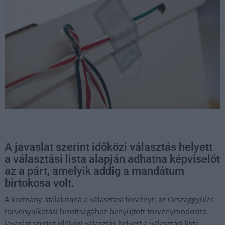
A javaslat szerint időközi választás helyett
a választási lista alapján adhatna képviselőt
az a párt, amelyik addig a mandátum
birtokosa volt.
A kormány átalakítaná a választási törvényt: az Országgyűlés
törvényalkotási bizottságához benyújtott törvénymódosító
javaslat szerint időközi választás helyett a választási lista