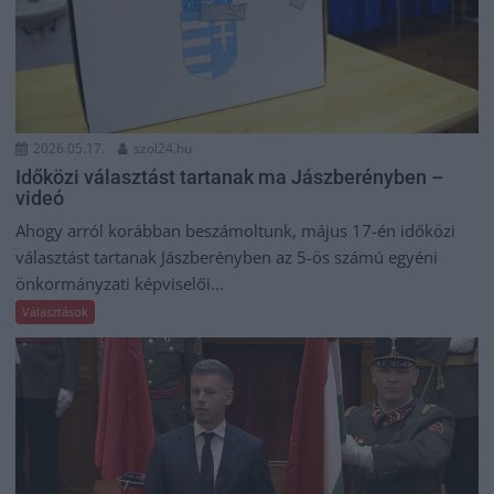
2026.05.17.
szol24.hu
Időközi választást tartanak ma Jászberényben –
videó
Ahogy arról korábban beszámoltunk, május 17-én időközi
választást tartanak Jászberényben az 5-ös számú egyéni
önkormányzati képviselői...
Választások