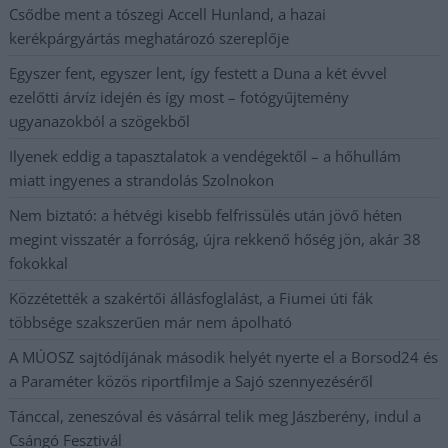
Csődbe ment a tószegi Accell Hunland, a hazai
kerékpárgyártás meghatározó szereplője
Egyszer fent, egyszer lent, így festett a Duna a két évvel
ezelőtti árvíz idején és így most – fotógyűjtemény
ugyanazokból a szögekből
Ilyenek eddig a tapasztalatok a vendégektől – a hőhullám
miatt ingyenes a strandolás Szolnokon
Nem biztató: a hétvégi kisebb felfrissülés után jövő héten
megint visszatér a forróság, újra rekkenő hőség jön, akár 38
fokokkal
Közzétették a szakértői állásfoglalást, a Fiumei úti fák
többsége szakszerűen már nem ápolható
A MÚOSZ sajtódíjának második helyét nyerte el a Borsod24 és
a Paraméter közös riportfilmje a Sajó szennyezéséről
Tánccal, zeneszóval és vásárral telik meg Jászberény, indul a
Csángó Fesztivál