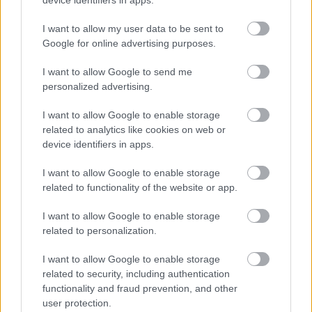
I want to allow my user data to be sent to
Google for online advertising purposes.
I want to allow Google to send me
personalized advertising.
I want to allow Google to enable storage
related to analytics like cookies on web or
device identifiers in apps.
I want to allow Google to enable storage
related to functionality of the website or app.
Hírlevél feliratkozás
I want to allow Google to enable storage
related to personalization.
Adja meg keresztnevét:
Adja
meg e-mail címét:
I want to allow Google to enable storage
related to security, including authentication
Megismertem és elfogadom a
GDPR-szabályzat
ot
functionality and fraud prevention, and other
user protection.