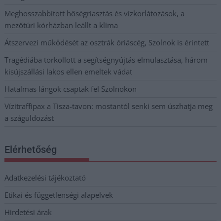
Meghosszabbított hőségriasztás és vízkorlátozások, a
mezőtúri kórházban leállt a klíma
Átszervezi működését az osztrák óriáscég, Szolnok is érintett
Tragédiába torkollott a segítségnyújtás elmulasztása, három
kisújszállási lakos ellen emeltek vádat
Hatalmas lángok csaptak fel Szolnokon
Vízitraffipax a Tisza-tavon: mostantól senki sem úszhatja meg
a száguldozást
Elérhetőség
Adatkezelési tájékoztató
Etikai és függetlenségi alapelvek
Hirdetési árak