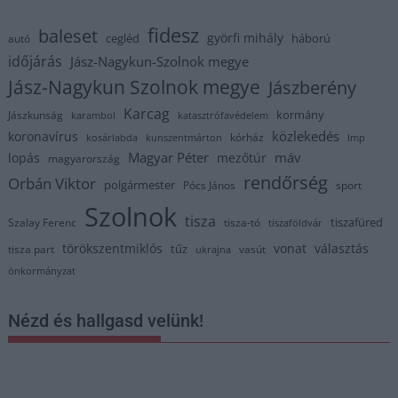
fidesz
baleset
györfi mihály
cegléd
háború
autó
időjárás
Jász-Nagykun-Szolnok megye
Jász-Nagykun Szolnok megye
Jászberény
Karcag
kormány
Jászkunság
karambol
katasztrófavédelem
közlekedés
koronavírus
kórház
kosárlabda
kunszentmárton
lmp
Magyar Péter
máv
lopás
mezőtúr
magyarország
rendőrség
Orbán Viktor
polgármester
Pócs János
sport
Szolnok
tisza
tiszafüred
Szalay Ferenc
tisza-tó
tiszaföldvár
törökszentmiklós
vonat
választás
tűz
tisza part
vasút
ukrajna
önkormányzat
Nézd és hallgasd velünk!