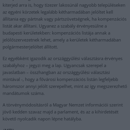
kiterjed arra is, hogy tízezer lakosúnál nagyobb településeken
az egyéni körzetek legalább kétharmadában jelöltet kell
állítania egy pártnak vagy pártszövetségnek, ha kompenzációs
listát akar állítani. Ugyanez a szabály érvényesülne a
budapesti kerületekben: kompenzációs listája annak a
jelölőszervezetnek lehet, amely a kerületek kétharmadában
polgármesterjelöltet állított.
Ez egyébként igazodik az országgyűlési választásra érvényes
szabályhoz – jegyzi meg a lap. Ugyancsak szerepel a
javaslatban – összhangban az országgyűlési választási
mintával -, hogy a fővárosi kompenzációs listán legfeljebb
háromszor annyi jelölt szerepelhet, mint az így megszerezhető
mandátumok száma.
A törvénymódosításról a Magyar Nemzet információi szerint
jövő kedden szavaz majd a parlament, és az a kihirdetését
követő nyolcadik napon lépne hatályba.