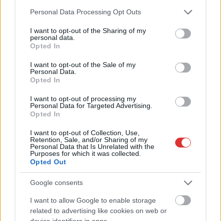
Please note that this website/app uses one or more Google
Personal Data Processing Opt Outs
services and may gather and store information including but
not limited to your visit or usage behaviour. You may click to
I want to opt-out of the Sharing of my
personal data.
grant or deny consent to Google and its third-party tags to
Opted In
use your data for below specified purposes in below Google
consent section.
I want to opt-out of the Sale of my
Personal Data.
Opted In
2026.05.06.
Kiss Lajos
I want to opt-out of processing my
Rendszerváltás 2026 – elképesztő fölényben a
Personal Data for Targeted Advertising.
Tisza a friss mérés szerint, megvan a pontos
Opted In
szombati program Magyar beiktatásáról
I want to opt-out of Collection, Use,
Megismerhettük a teljes szombati programot, Magyar Péter
Retention, Sale, and/or Sharing of my
Personal Data that Is Unrelated with the
már délután miniszterelnökké válhat. Két héttel a
Purposes for which it was collected.
választások után...
Opted Out
Választások
Google consents
I want to allow Google to enable storage
related to advertising like cookies on web or
device identifiers in apps.