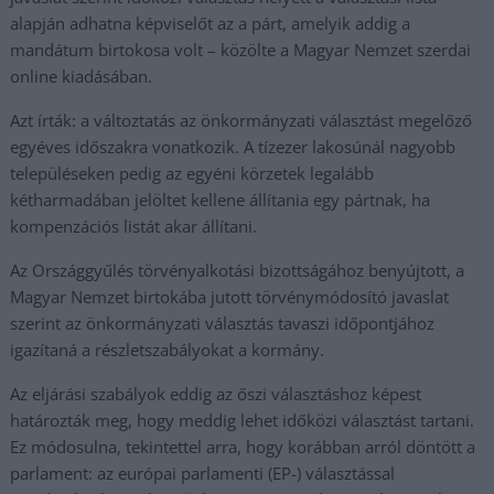
alapján adhatna képviselőt az a párt, amelyik addig a
mandátum birtokosa volt – közölte a Magyar Nemzet szerdai
online kiadásában.
Azt írták: a változtatás az önkormányzati választást megelőző
egyéves időszakra vonatkozik. A tízezer lakosúnál nagyobb
településeken pedig az egyéni körzetek legalább
kétharmadában jelöltet kellene állítania egy pártnak, ha
kompenzációs listát akar állítani.
Az Országgyűlés törvényalkotási bizottságához benyújtott, a
Magyar Nemzet birtokába jutott törvénymódosító javaslat
szerint az önkormányzati választás tavaszi időpontjához
igazítaná a részletszabályokat a kormány.
Az eljárási szabályok eddig az őszi választáshoz képest
határozták meg, hogy meddig lehet időközi választást tartani.
Ez módosulna, tekintettel arra, hogy korábban arról döntött a
parlament: az európai parlamenti (EP-) választással