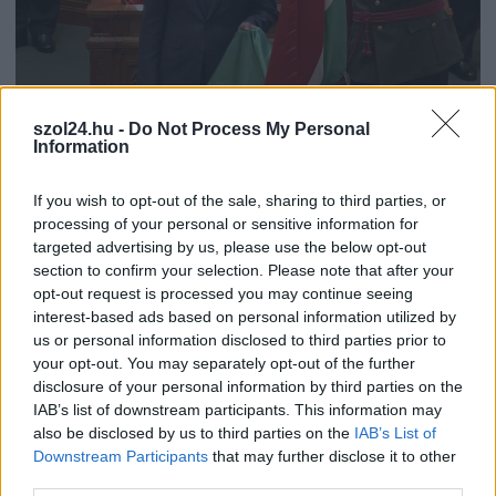
szol24.hu -
Do Not Process My Personal
Information
2026.05.09.
Kiss Lajos
Rendszerváltás 2026 – megalakult az új
If you wish to opt-out of the sale, sharing to third parties, or
országgyűlés, máris megválasztották Magyar Péter
processing of your personal or sensitive information for
új miniszterelnököt
targeted advertising by us, please use the below opt-out
14:38 perctől új miniszterelnöke van Magyarországnak,
section to confirm your selection. Please note that after your
opt-out request is processed you may continue seeing
Magyar Péter. Az új országgyűlés máris elkezdte a munkát
interest-based ads based on personal information utilized by
Forsthoffer...
us or personal information disclosed to third parties prior to
Választások
your opt-out. You may separately opt-out of the further
disclosure of your personal information by third parties on the
IAB’s list of downstream participants. This information may
also be disclosed by us to third parties on the
IAB’s List of
Downstream Participants
that may further disclose it to other
third parties.