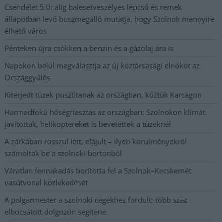
Csendélet 5.0: alig balesetveszélyes lépcső és remek
állapotban levő buszmegálló mutatja, hogy Szolnok mennyire
élhető város
Pénteken újra csökken a benzin és a gázolaj ára is
Napokon belül megválasztja az új köztársasági elnököt az
Országgyűlés
Kiterjedt tüzek pusztítanak az országban, köztük Karcagon
Harmadfokú hőségriasztás az országban: Szolnokon klímát
javítottak, helikoptereket is bevetettek a tüzeknél
A zárkában rosszul lett, elájult – ilyen körülményekről
számoltak be a szolnoki börtönből
Váratlan fennakadás borította fel a Szolnok–Kecskemét
vasútvonal közlekedését
A polgármester a szolnoki cégekhez fordult: több száz
elbocsátott dolgozón segítene