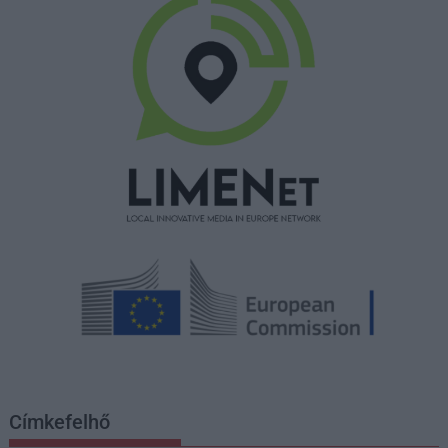
Címkefelhő