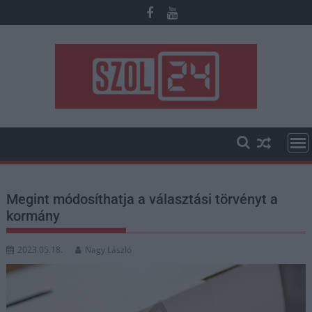
Skip
to
content
Megint módosíthatja a választási törvényt a
kormány
2023.05.18.
Nagy László