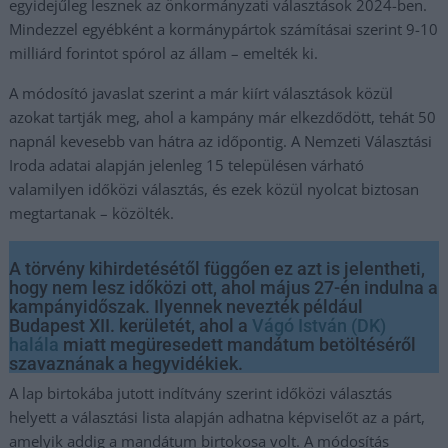
egyidejűleg lesznek az önkormányzati választások 2024-ben.
Mindezzel egyébként a kormánypártok számításai szerint 9-10
milliárd forintot spórol az állam – emelték ki.
A módosító javaslat szerint a már kiírt választások közül
azokat tartják meg, ahol a kampány már elkezdődött, tehát 50
napnál kevesebb van hátra az időpontig. A Nemzeti Választási
Iroda adatai alapján jelenleg 15 településen várható
valamilyen időközi választás, és ezek közül nyolcat biztosan
megtartanak – közölték.
A törvény kihirdetésétől függően ez azt is jelentheti,
hogy nem lesz időközi ott, ahol május 27-én indulna a
kampányidőszak. Ilyennek nevezték például
Budapest XII. kerületét, ahol a
Vágó István (DK)
halála
miatt megüresedett mandátum betöltéséről
szavaznának a hegyvidékiek.
A lap birtokába jutott indítvány szerint időközi választás
helyett a választási lista alapján adhatna képviselőt az a párt,
amelyik addig a mandátum birtokosa volt. A módosítás