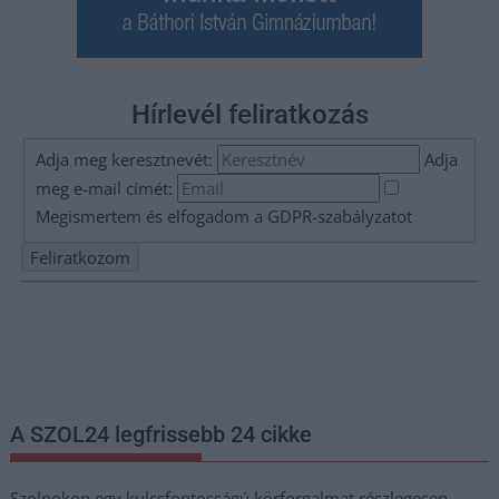
Hírlevél feliratkozás
Adja meg keresztnevét:
Adja
meg e-mail címét:
Megismertem és elfogadom a
GDPR-szabályzat
ot
Nem szeretne lemaradni semmiről? Csak egy kattintás, és hírlevelünk a
legfrissebb információkkal és exkluzív tartalmakkal hétről hétre
postaládájába érkezik!
A SZOL24 legfrissebb 24 cikke
Szolnokon egy kulcsfontosságú körforgalmat részlegesen