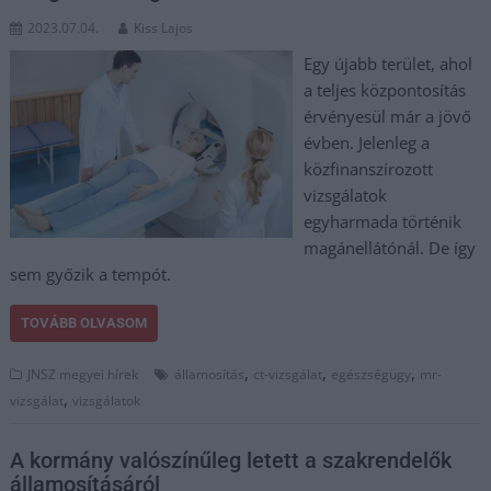
2023.07.04.
Kiss Lajos
Egy újabb terület, ahol
a teljes központosítás
érvényesül már a jövő
évben. Jelenleg a
közfinanszírozott
vizsgálatok
egyharmada történik
magánellátónál. De így
sem győzik a tempót.
TOVÁBB OLVASOM
,
,
,
JNSZ megyei hírek
államosítás
ct-vizsgálat
egészségügy
mr-
,
vizsgálat
vizsgálatok
A kormány valószínűleg letett a szakrendelők
államosításáról