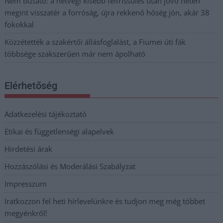
Nem biztató: a hétvégi kisebb felfrissülés után jövő héten
megint visszatér a forróság, újra rekkenő hőség jön, akár 38
fokokkal
Közzétették a szakértői állásfoglalást, a Fiumei úti fák
többsége szakszerűen már nem ápolható
Elérhetőség
Adatkezelési tájékoztató
Etikai és függetlenségi alapelvek
Hirdetési árak
Hozzászólási és Moderálási Szabályzat
Impresszum
Iratkozzon fel heti hírlevelünkre és tudjon meg még többet
megyénkről!