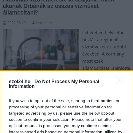
akarják Orbánék az összes vízművet
államosítani?
2022.08.19.
Kiss Lajos
Lehetetlen helyzetbe
hozták a regionális
vízműveket az utóbbi
években. A kormány
most ezek
államosítását „ajánlotta
fel” az
szol24.hu -
Do Not Process My Personal
önkormányzatoknak.
Information
De ilyesmit már láttunk, államosítás, majd némi varázslat után
máris Mészárosnál, vagy valamelyik más NER-lovagnál kötne
If you wish to opt-out of the sale, sharing to third parties, or
ki. Onnantól pedig máris jöhet a vízár emelése, ami most még
processing of your personal or sensitive information for
tilos. Félelmetes jövőkép. A részletekről Hadházy Ákos
targeted advertising by us, please use the below opt-out
megválasztott képviselő számolt be a Facebookon.
section to confirm your selection. Please note that after your
„Felháborító és sunyi eljárás: a Tiszamenti Regionális
opt-out request is processed you may continue seeing
Vízművek sorra mondja fel a szerződéseket azokkal a
interest-based ads based on personal information utilized by