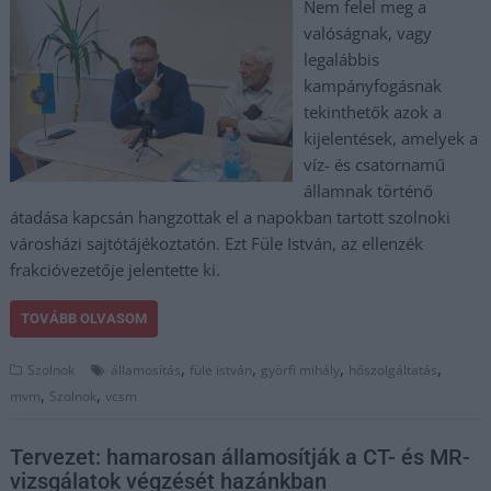
Nem felel meg a
valóságnak, vagy
legalábbis
kampányfogásnak
tekinthetők azok a
kijelentések, amelyek a
víz- és csatornamű
államnak történő
átadása kapcsán hangzottak el a napokban tartott szolnoki
városházi sajtótájékoztatón. Ezt Füle István, az ellenzék
frakcióvezetője jelentette ki.
TOVÁBB OLVASOM
,
,
,
,
Szolnok
államosítás
füle istván
györfi mihály
hőszolgáltatás
,
,
mvm
Szolnok
vcsm
Tervezet: hamarosan államosítják a CT- és MR-
vizsgálatok végzését hazánkban