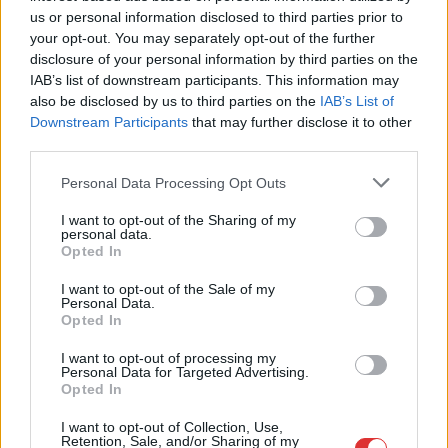
us or personal information disclosed to third parties prior to
háztartásokkal, ahova egy akármilyen kis mikrovállalkozás be
your opt-out. You may separately opt-out of the further
van jelentve. Ezeknek a háztartásoknak ezentúl közületi
disclosure of your personal information by third parties on the
szerződést kell kötniük,…
IAB’s list of downstream participants. This information may
also be disclosed by us to third parties on the
IAB’s List of
TOVÁBB OLVASOM
Downstream Participants
that may further disclose it to other
third parties.
,
,
,
Magyarország
államosítás
áremelés
ivóvíz
vízművek
Please note that this website/app uses one or more Google
Personal Data Processing Opt Outs
services and may gather and store information including but
Átvenné az állam a veszteségesen működő
not limited to your visit or usage behaviour. You may click to
I want to opt-out of the Sharing of my
víziközmű cégeket – videó
personal data.
grant or deny consent to Google and its third-party tags to
Opted In
use your data for below specified purposes in below Google
2022.07.09.
Kiss Lajos
consent section.
I want to opt-out of the Sale of my
Vajon még mit nem
Personal Data.
Opted In
vesznek magukhoz a
Fidesz-vezetésű
I want to opt-out of processing my
Personal Data for Targeted Advertising.
kormányzás ideje alatt?
Opted In
Bár most már végre
kezdik látni, hogy
I want to opt-out of Collection, Use,
Retention, Sale, and/or Sharing of my