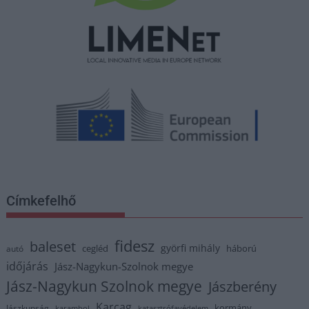
Címkefelhő
fidesz
baleset
györfi mihály
cegléd
háború
autó
időjárás
Jász-Nagykun-Szolnok megye
Jász-Nagykun Szolnok megye
Jászberény
Karcag
kormány
Jászkunság
karambol
katasztrófavédelem