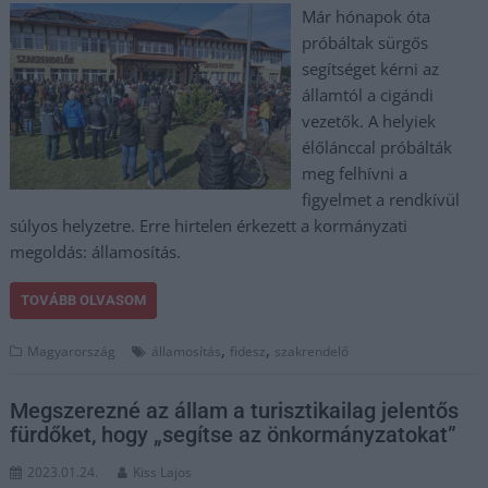
Már hónapok óta
próbáltak sürgős
segítséget kérni az
államtól a cigándi
vezetők. A helyiek
élőlánccal próbálták
meg felhívni a
figyelmet a rendkívül
súlyos helyzetre. Erre hirtelen érkezett a kormányzati
megoldás: államosítás.
TOVÁBB OLVASOM
,
,
Magyarország
államosítás
fidesz
szakrendelő
Megszerezné az állam a turisztikailag jelentős
fürdőket, hogy „segítse az önkormányzatokat”
2023.01.24.
Kiss Lajos