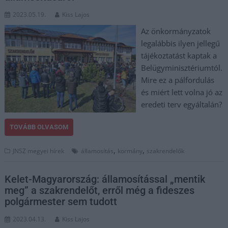
2023.05.19.
Kiss Lajos
Az önkormányzatok
legalábbis ilyen jellegű
tájékoztatást kaptak a
Belügyminisztériumtól.
Mire ez a pálfordulás
és miért lett volna jó az
eredeti terv egyáltalán?
TOVÁBB OLVASOM
,
,
JNSZ megyei hírek
államosítás
kormány
szakrendelők
Kelet-Magyarország: államosítással „mentik
meg” a szakrendelőt, erről még a fideszes
polgármester sem tudott
2023.04.13.
Kiss Lajos