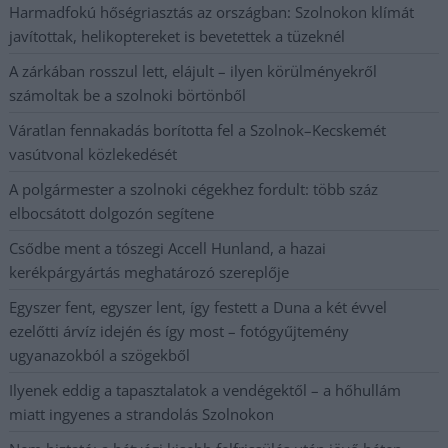
Harmadfokú hőségriasztás az országban: Szolnokon klímát
javítottak, helikoptereket is bevetettek a tüzeknél
A zárkában rosszul lett, elájult – ilyen körülményekről
számoltak be a szolnoki börtönből
Váratlan fennakadás borította fel a Szolnok–Kecskemét
vasútvonal közlekedését
A polgármester a szolnoki cégekhez fordult: több száz
elbocsátott dolgozón segítene
Csődbe ment a tószegi Accell Hunland, a hazai
kerékpárgyártás meghatározó szereplője
Egyszer fent, egyszer lent, így festett a Duna a két évvel
ezelőtti árvíz idején és így most – fotógyűjtemény
ugyanazokból a szögekből
Ilyenek eddig a tapasztalatok a vendégektől – a hőhullám
miatt ingyenes a strandolás Szolnokon