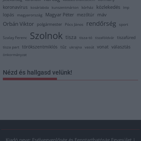
közlekedés
koronavírus
kórház
kosárlabda
kunszentmárton
lmp
Magyar Péter
máv
lopás
mezőtúr
magyarország
rendőrség
Orbán Viktor
polgármester
Pócs János
sport
Szolnok
tisza
tiszafüred
Szalay Ferenc
tisza-tó
tiszaföldvár
törökszentmiklós
vonat
választás
tűz
tisza part
vasút
ukrajna
önkormányzat
Nézd és hallgasd velünk!
Kiadó neve: Esélyegyenlőség és Fenntarthatóság Egyesület |