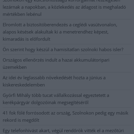
lezárnak a napokban, a közlekedés az átlagost is meghaladó
mértékben lebénul
Elromlott a biztosítóberendezés a ceglédi vasútvonalon,
alapos késések alakultak ki a menetrendhez képest,
kimaradás is előfordult
Ön szerint hogy készül a hamisítatlan szolnoki habos isler?
Országos ellenőrzés indult a hazai akkumulátoripari
üzemekben
Az idei év leglassabb növekedését hozta a június a
kiskereskedelemben
Györfi Mihály több tucat vállalkozással egyeztetett a
kerékpárgyár dolgozóinak megsegítéséről
41 fok fölé forrósodott az ország, Szolnokon pedig egy másik
rekord is megdőlt
Egy telefonhívást akart, végül rendőrök vitték el a mezőtúri