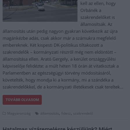
kell az ellen, hogy
Orbánék a
szakrendelőket is
államosítsák. Az
államosítás után pedig nagyon gyakran következik az újra
magánkézbe adás, csak akkor már a számukra megfelelő
embereknek. Két kispesti DK-politikus tiltakozott a
szakrendelők – kormányzati részről még nem eldöntött –
államosítása ellen. Arató Gergely, a kerület országgyűlési
képviselője felidézte: a múlt héten 18 órán át vitatkoztak a
Parlamentben az egészségügyi törvény módosításáról,
követelték, hogy mondja ki a kormány, mi a szándéka a
szakrendelőkkel, de a kormányzati illetékesek csak tereltek…
TOVÁBB OLVASOM
,
,
Magyarország
államosítás
fidesz
szakrendelő
Hatalmas vízáremelésre készüljünk? Miért