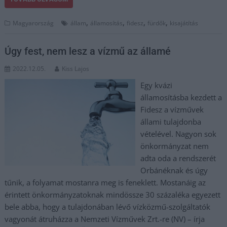
,
,
,
,
Magyarország
állam
államosítás
fidesz
fürdők
kisajátítás
Úgy fest, nem lesz a vízmű az államé
2022.12.05.
Kiss Lajos
Egy kvázi
államosításba kezdett a
Fidesz a vízművek
állami tulajdonba
vételével. Nagyon sok
önkormányzat nem
adta oda a rendszerét
Orbánéknak és úgy
tűnik, a folyamat mostanra meg is feneklett. Mostanáig az
érintett önkormányzatoknak mindössze 30 százaléka egyezett
bele abba, hogy a tulajdonában lévő vízközmű-szolgáltatók
vagyonát átruházza a Nemzeti Vízművek Zrt.-re (NV) – írja