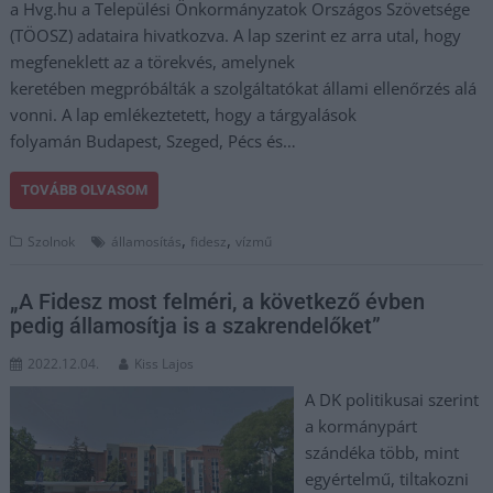
a Hvg.hu a Települési Önkormányzatok Országos Szövetsége
(TÖOSZ) adataira hivatkozva. A lap szerint ez arra utal, hogy
megfeneklett az a törekvés, amelynek
keretében megpróbálták a szolgáltatókat állami ellenőrzés alá
vonni. A lap emlékeztetett, hogy a tárgyalások
folyamán Budapest, Szeged, Pécs és…
TOVÁBB OLVASOM
,
,
Szolnok
államosítás
fidesz
vízmű
„A Fidesz most felméri, a következő évben
pedig államosítja is a szakrendelőket”
2022.12.04.
Kiss Lajos
A DK politikusai szerint
a kormánypárt
szándéka több, mint
egyértelmű, tiltakozni