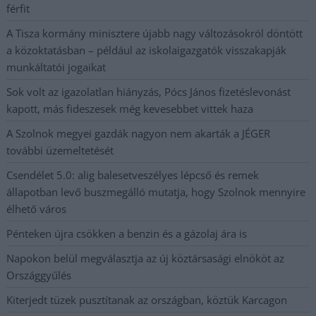
férfit
A Tisza kormány minisztere újabb nagy változásokról döntött
a közoktatásban – például az iskolaigazgatók visszakapják
munkáltatói jogaikat
Sok volt az igazolatlan hiányzás, Pócs János fizetéslevonást
kapott, más fideszesek még kevesebbet vittek haza
A Szolnok megyei gazdák nagyon nem akarták a JÉGER
további üzemeltetését
Csendélet 5.0: alig balesetveszélyes lépcső és remek
állapotban levő buszmegálló mutatja, hogy Szolnok mennyire
élhető város
Pénteken újra csökken a benzin és a gázolaj ára is
Napokon belül megválasztja az új köztársasági elnököt az
Országgyűlés
Kiterjedt tüzek pusztítanak az országban, köztük Karcagon