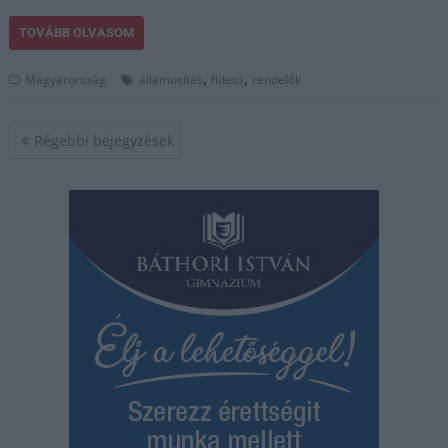
TOVÁBB OLVASOM
,
,
Magyarország
államosítás
fidesz
rendelők
Bejegyzés
Régebbi bejegyzések
navigáció