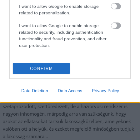
I want to allow Google to enable storage
Megint egy
related to personalization.
központosítás a
Fidesztől. Félő, hogy ez
I want to allow Google to enable storage
is annyira „beválik”
related to security, including authentication
majd, mint az eddigiek.
functionality and fraud prevention, and other
user protection.
Nem kizárt, hogy az
előttünk álló évtized a
járványok évtizede
lesz, amire fel kell készülni – mondta az Infostart.hu szerint
CONFIRM
Takács Péter, a Belügyminisztérium egészségügyért felelős
államtitkára a 16. Országos Egészséggazdaságtani
Konferencián, hozzátéve, hogy van mire építenünk. Az
Data Deletion
Data Access
Privacy Policy
egészségügyi ellátórendszer, főleg a fekvő beteg része
szétaprózódott, széttöredezett, de a háziorvosi rendszer is
nagyon inhomogén, márpedig arra van szükségünk, hogy
azokat az ellátásokat tartsuk lakosságközelben, amelyeknek
valóban ott a helyük, és ezeket megfelelő minőségben tudjuk
a lakosság számára…