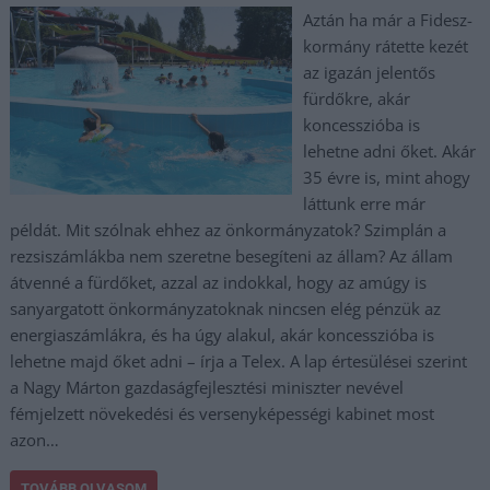
Aztán ha már a Fidesz-
kormány rátette kezét
az igazán jelentős
fürdőkre, akár
koncesszióba is
lehetne adni őket. Akár
35 évre is, mint ahogy
láttunk erre már
példát. Mit szólnak ehhez az önkormányzatok? Szimplán a
rezsiszámlákba nem szeretne besegíteni az állam? Az állam
átvenné a fürdőket, azzal az indokkal, hogy az amúgy is
sanyargatott önkormányzatoknak nincsen elég pénzük az
energiaszámlákra, és ha úgy alakul, akár koncesszióba is
lehetne majd őket adni – írja a Telex. A lap értesülései szerint
a Nagy Márton gazdaságfejlesztési miniszter nevével
fémjelzett növekedési és versenyképességi kabinet most
azon…
TOVÁBB OLVASOM