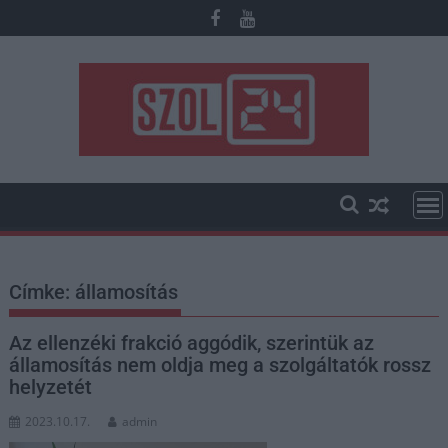
Skip
to
content
Címke:
államosítás
Az ellenzéki frakció aggódik, szerintük az
államosítás nem oldja meg a szolgáltatók rossz
helyzetét
2023.10.17.
admin