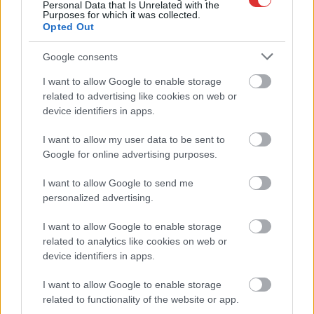
egyrészt a jelenlegi
Personal Data that Is Unrelated with the
Purposes for which it was collected.
rendszer
Opted Out
fenntarthatatlan, másrészt az üzemeltetésnek komoly
költségei lesznek. Kellett pár év, mire kapcsoltak, hogy az ilyen
Google consents
rendszerek működtetéséhez pénz is kellene. De hát ott lesz
I want to allow Google to enable storage
majd nyilván a B-terv, hogy egy-két éven belül kiadják
related to advertising like cookies on web or
Mészárosnak, vagy valamelyik másik NER-lovagnak és máris
device identifiers in apps.
magántulajdon lett az állami tulajdonból, csak éppen már „a
megfelelő embernél”. Ugyanakkor az állami üzemeltetetés
I want to allow my user data to be sent to
előnyeit sem látják mindenhol igazoltnak, például Sződligeten
Google for online advertising purposes.
a múlt héten háromszor volt csőtörés…
I want to allow Google to send me
personalized advertising.
TOVÁBB OLVASOM
I want to allow Google to enable storage
,
,
,
Magyarország
államosítás
fidesz
költségek
közműszolgáltatók
related to analytics like cookies on web or
device identifiers in apps.
Államtitkár: az önkormányzati rendelők is állami
fenntartásba kerülhetnek
I want to allow Google to enable storage
related to functionality of the website or app.
2022.06.29.
Kiss Lajos