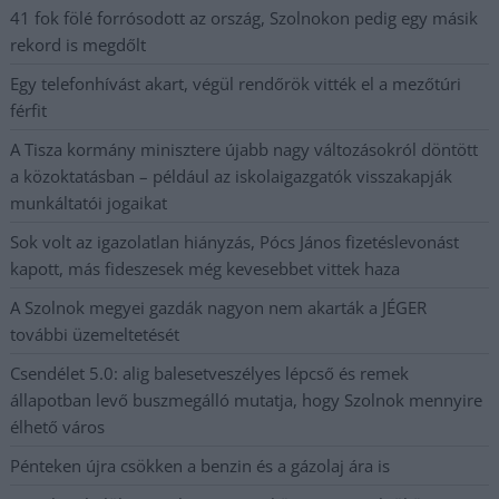
41 fok fölé forrósodott az ország, Szolnokon pedig egy másik
rekord is megdőlt
Egy telefonhívást akart, végül rendőrök vitték el a mezőtúri
férfit
A Tisza kormány minisztere újabb nagy változásokról döntött
a közoktatásban – például az iskolaigazgatók visszakapják
munkáltatói jogaikat
Sok volt az igazolatlan hiányzás, Pócs János fizetéslevonást
kapott, más fideszesek még kevesebbet vittek haza
A Szolnok megyei gazdák nagyon nem akarták a JÉGER
további üzemeltetését
Csendélet 5.0: alig balesetveszélyes lépcső és remek
állapotban levő buszmegálló mutatja, hogy Szolnok mennyire
élhető város
Pénteken újra csökken a benzin és a gázolaj ára is