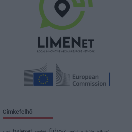
Címkefelhő
fidesz
baleset
györfi mihály
cegléd
háború
autó