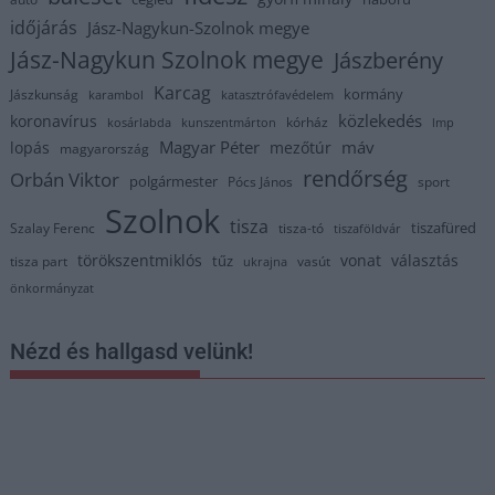
időjárás
Jász-Nagykun-Szolnok megye
Jász-Nagykun Szolnok megye
Jászberény
Karcag
kormány
Jászkunság
karambol
katasztrófavédelem
közlekedés
koronavírus
kórház
kosárlabda
kunszentmárton
lmp
Magyar Péter
máv
lopás
mezőtúr
magyarország
rendőrség
Orbán Viktor
polgármester
Pócs János
sport
Szolnok
tisza
tiszafüred
Szalay Ferenc
tisza-tó
tiszaföldvár
törökszentmiklós
vonat
választás
tűz
tisza part
vasút
ukrajna
önkormányzat
Nézd és hallgasd velünk!