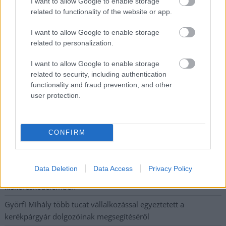
I want to allow Google to enable storage
related to functionality of the website or app.
A SZOL24 legfrissebb 24 cikke
I want to allow Google to enable storage
Szolnokon egy kulcsfontosságú körforgalmat részlegesen
related to personalization.
lezárnak a napokban, a közlekedés az átlagost is meghaladó
I want to allow Google to enable storage
mértékben lebénul
related to security, including authentication
Elromlott a biztosítóberendezés a ceglédi vasútvonalon,
functionality and fraud prevention, and other
user protection.
alapos késések alakultak ki a menetrendhez képest,
kimaradás is előfordult
Ön szerint hogy készül a hamisítatlan szolnoki habos isler?
CONFIRM
Országos ellenőrzés indult a hazai akkumulátoripari
üzemekben
Data Deletion
Data Access
Privacy Policy
Az idei év leglassabb növekedését hozta a június a
kiskereskedelemben
Györfi Mihály több tucat vállalkozással egyeztetett a
kerékpárgyár dolgozóinak megsegítéséről