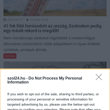
2026.08.07.
Horváth Zsolt
41 fok fölé forrósodott az ország, Szolnokon pedig
egy másik rekord is megdőlt
Nem mindennapi adatokat rögzítettek a meteorológiai
állomások csütörtökön: több településen is olyan értékek
születtek, amelyek átírták...
Szolnok
szol24.hu -
Do Not Process My Personal
Information
If you wish to opt-out of the sale, sharing to third parties, or
processing of your personal or sensitive information for
targeted advertising by us, please use the below opt-out
section to confirm your selection. Please note that after your