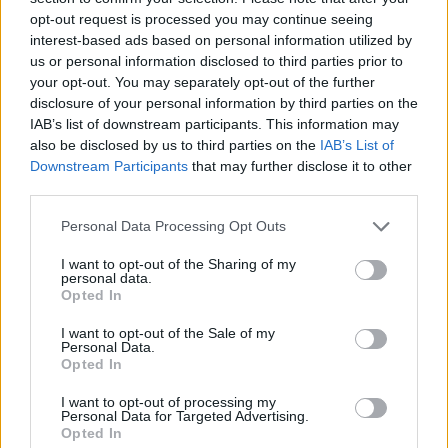
opt-out request is processed you may continue seeing
interest-based ads based on personal information utilized by
us or personal information disclosed to third parties prior to
your opt-out. You may separately opt-out of the further
2026.08.06.
Kiss Lajos
disclosure of your personal information by third parties on the
Csendélet 5.0: alig balesetveszélyes lépcső és
IAB’s list of downstream participants. This information may
remek állapotban levő buszmegálló mutatja, hogy
also be disclosed by us to third parties on the
IAB’s List of
Szolnok mennyire élhető város
Downstream Participants
that may further disclose it to other
third parties.
Ha csak ezeket a képeket látnánk, azt gondolnánk, hogy az
egyik leglepusztultabb balkáni vidéken járunk, de...
Please note that this website/app uses one or more Google
Personal Data Processing Opt Outs
Szolnok
services and may gather and store information including but
not limited to your visit or usage behaviour. You may click to
I want to opt-out of the Sharing of my
personal data.
grant or deny consent to Google and its third-party tags to
Opted In
use your data for below specified purposes in below Google
consent section.
I want to opt-out of the Sale of my
Personal Data.
Opted In
I want to opt-out of processing my
Personal Data for Targeted Advertising.
Opted In