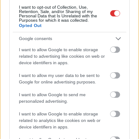
I want to opt-out of Collection, Use,
Retention, Sale, and/or Sharing of my
Personal Data that Is Unrelated with the
Purposes for which it was collected.
Opted Out
Google consents
I want to allow Google to enable storage
related to advertising like cookies on web or
Hírlevél feliratkozás
device identifiers in apps.
Adja meg keresztnevét:
Adja
I want to allow my user data to be sent to
meg e-mail címét:
Google for online advertising purposes.
Megismertem és elfogadom a
GDPR-szabályzat
ot
I want to allow Google to send me
personalized advertising.
Nem szeretne lemaradni semmiről? Csak egy kattintás, és hírlevelünk a
I want to allow Google to enable storage
legfrissebb információkkal és exkluzív tartalmakkal hétről hétre
related to analytics like cookies on web or
device identifiers in apps.
postaládájába érkezik!