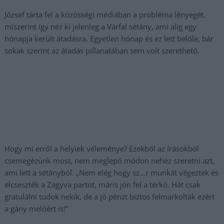
József tárta fel a közösségi médiában a probléma lényegét,
miszerint így néz ki jelenleg a Várfal sétány, ami alig egy
hónapja került átadásra. Egyetlen hónap és ez lett belőle, bár
sokak szerint az átadás pillanatában sem volt szerethető.
Hogy mi erről a helyiek véleménye? Ezekből az írásokból
csemegézünk most, nem meglepő módon nehéz szeretni azt,
ami lett a sétányból. „Nem elég hogy sz…r munkát végeztek és
elcseszték a Zagyva partot, máris jön fel a térkő. Hát csak
gratulálni tudok nekik, de a jó pénzt biztos felmarkolták ezért
a gány melóért is!”