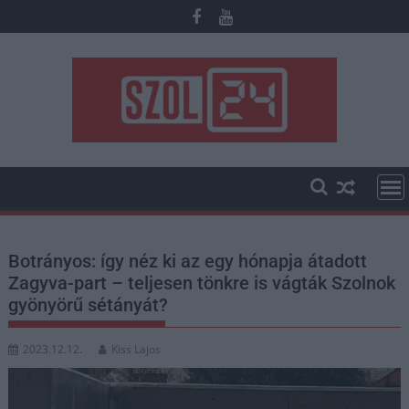
Skip
to
content
Botrányos: így néz ki az egy hónapja átadott
Zagyva-part – teljesen tönkre is vágták Szolnok
gyönyörű sétányát?
2023.12.12.
Kiss Lajos