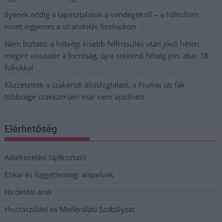
Ilyenek eddig a tapasztalatok a vendégektől – a hőhullám
miatt ingyenes a strandolás Szolnokon
Nem biztató: a hétvégi kisebb felfrissülés után jövő héten
megint visszatér a forróság, újra rekkenő hőség jön, akár 38
fokokkal
Közzétették a szakértői állásfoglalást, a Fiumei úti fák
többsége szakszerűen már nem ápolható
Elérhetőség
Adatkezelési tájékoztató
Etikai és függetlenségi alapelvek
Hirdetési árak
Hozzászólási és Moderálási Szabályzat