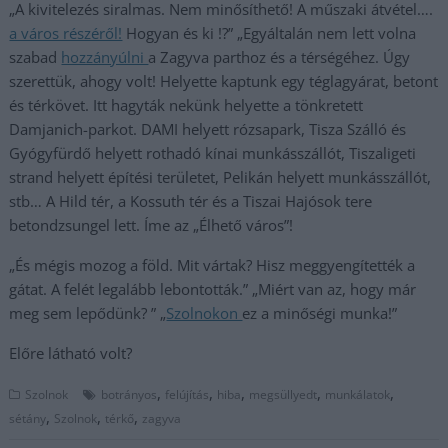
„A kivitelezés siralmas. Nem minősíthető! A műszaki átvétel….
a város részéről!
Hogyan és ki !?” „Egyáltalán nem lett volna
szabad
hozzányúlni
a Zagyva parthoz és a térségéhez. Úgy
szerettük, ahogy volt! Helyette kaptunk egy téglagyárat, betont
és térkövet. Itt hagyták nekünk helyette a tönkretett
Damjanich-parkot. DAMI helyett rózsapark, Tisza Szálló és
Gyógyfürdő helyett rothadó kínai munkásszállót, Tiszaligeti
strand helyett építési területet, Pelikán helyett munkásszállót,
stb… A Hild tér, a Kossuth tér és a Tiszai Hajósok tere
betondzsungel lett. Íme az „Élhető város”!
„És mégis mozog a föld. Mit vártak? Hisz meggyengítették a
gátat. A felét legalább lebontották.” „Miért van az, hogy már
meg sem lepődünk? ” „
Szolnokon
ez a minőségi munka!”
Előre látható volt?
,
,
,
,
,
Szolnok
botrányos
felújítás
hiba
megsüllyedt
munkálatok
,
,
,
sétány
Szolnok
térkő
zagyva