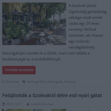
A Szolnoki Járási
Ügyészség garázdaság
vétsége miatt emelt
vádat egy 29 éves
vezsenyi férfival
szemben, aki ittasan
egy szolnoki
vendéglátóhely
felszolgálóján vezette le a dühét, mert nem találta a
bankkártyáját és a mobiltelefonját.
TOVÁBB OLVASOM
,
,
Kék hírek
dühöngő férfi
felszolgáló
Vezseny
Felújították a Szolnoktól délre eső nyári gátat
2022.10.11.
Czapkó Dorottya