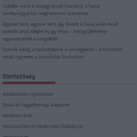
Csődbe ment a tószegi Accell Hunland, a hazai
kerékpárgyártás meghatározó szereplője
Egyszer fent, egyszer lent, így festett a Duna a két évvel
ezelőtti árvíz idején és így most – fotógyűjtemény
ugyanazokból a szögekből
Ilyenek eddig a tapasztalatok a vendégektől – a hőhullám
miatt ingyenes a strandolás Szolnokon
Elérhetőség
Adatkezelési tájékoztató
Etikai és függetlenségi alapelvek
Hirdetési árak
Hozzászólási és Moderálási Szabályzat
Impresszum