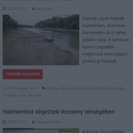
2024.08.23.
Kiss Lajos
Vannak olyan helyek
hazánkban, ahol már
könnyedén át is lehet
sétálni rajta. A tartósan
kevés csapadék
meghozza nem éppen
jótékony hatását.
TOVÁBB OLVASOM
,
,
,
,
,
JNSZ megyei hírek
aszály
folyó
kiszárad
kiszáradás
szárazság
,
,
Szolnok
tisza
Vezseny
Halmentést végeztek Vezseny térségében
2024.06.17.
Fazekas Adrián
A Közép-Tisza-Vidéki