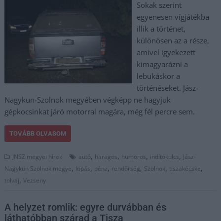
Sokak szerint
egyenesen vígjátékba
illik a történet,
különösen az a része,
amivel igyekezett
kimagyarázni a
lebukáskor a
történéseket. Jász-
Nagykun-Szolnok megyében végképp ne hagyjuk
gépkocsinkat járó motorral magára, még fél percre sem.
TOVÁBB OLVASOM
,
,
,
,
JNSZ megyei hírek
autó
haragos
humoros
indítókulcs
Jász-
,
,
,
,
,
,
Nagykun Szolnok megye
lopás
pénz
rendőrség
Szolnok
tiszakécske
,
tolvaj
Vezseny
A helyzet romlik: egyre durvábban és
láthatóbban szárad a Tisza