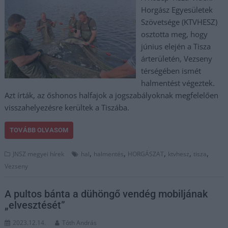
Horgász Egyesületek
Szövetsége (KTVHESZ)
osztotta meg, hogy
június elején a Tisza
árterületén, Vezseny
térségében ismét
halmentést végeztek.
Azt írták, az őshonos halfajok a jogszabályoknak megfelelően
visszahelyezésre kerültek a Tiszába.
TOVÁBB OLVASOM
,
,
,
,
,
JNSZ megyei hírek
hal
halmentés
HORGÁSZAT
ktvhesz
tisza
Vezseny
A pultos bánta a dühöngő vendég mobiljának
„elvesztését”
2023.12.14.
Tóth András