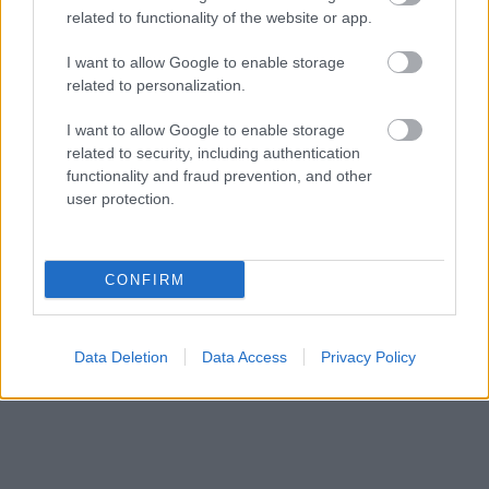
related to functionality of the website or app.
I want to allow Google to enable storage
related to personalization.
I want to allow Google to enable storage
related to security, including authentication
functionality and fraud prevention, and other
Hírlevél feliratkozás
user protection.
Adja meg keresztnevét:
Adja
meg e-mail címét:
CONFIRM
Megismertem és elfogadom a
GDPR-szabályzat
ot
Data Deletion
Data Access
Privacy Policy
Nem szeretne lemaradni semmiről? Csak egy kattintás, és hírlevelünk a
legfrissebb információkkal és exkluzív tartalmakkal hétről hétre
postaládájába érkezik!