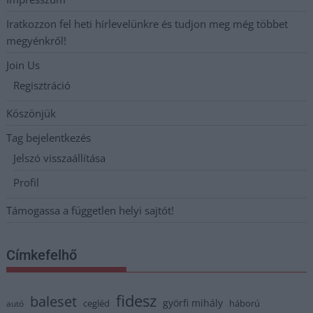
Iratkozzon fel heti hírlevelünkre és tudjon meg még többet
megyénkről!
Join Us
Regisztráció
Köszönjük
Tag bejelentkezés
Jelszó visszaállítása
Profil
Támogassa a független helyi sajtót!
Címkefelhő
fidesz
baleset
györfi mihály
cegléd
háború
autó