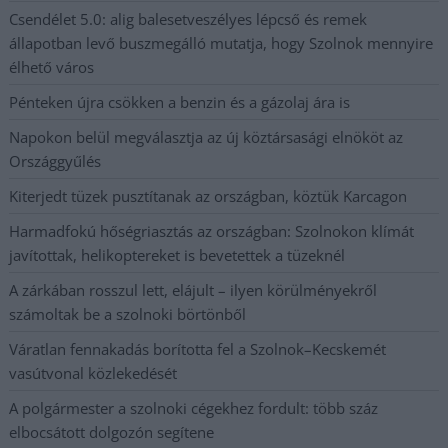
Csendélet 5.0: alig balesetveszélyes lépcső és remek
állapotban levő buszmegálló mutatja, hogy Szolnok mennyire
élhető város
Pénteken újra csökken a benzin és a gázolaj ára is
Napokon belül megválasztja az új köztársasági elnököt az
Országgyűlés
Kiterjedt tüzek pusztítanak az országban, köztük Karcagon
Harmadfokú hőségriasztás az országban: Szolnokon klímát
javítottak, helikoptereket is bevetettek a tüzeknél
A zárkában rosszul lett, elájult – ilyen körülményekről
számoltak be a szolnoki börtönből
Váratlan fennakadás borította fel a Szolnok–Kecskemét
vasútvonal közlekedését
A polgármester a szolnoki cégekhez fordult: több száz
elbocsátott dolgozón segítene