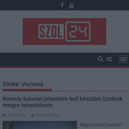
Skip
to
content
Címke:
Vezseny
Komoly katonai jelenlétre kell készülni Szolnok
megye településein
2026.07.09.
Fazekas Adrián
Nagyszabású katonai