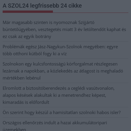
A SZOL24 legfrissebb 24 cikke
Már magasabb szinten is nyomoznak Szijjártó
büntetőügyében, vesztegetés miatt 3 év letöltendőt kaphat és
ez csak az egyik botrány
Problémák egész Jász-Nagykun-Szolnok megyében: egyre
több otthoni kútból fogy ki a víz
Szolnokon egy kulcsfontosságú körforgalmat részlegesen
lezárnak a napokban, a közlekedés az átlagost is meghaladó
mértékben lebénul
Elromlott a biztosítóberendezés a ceglédi vasútvonalon,
alapos késések alakultak ki a menetrendhez képest,
kimaradás is előfordult
Ön szerint hogy készül a hamisítatlan szolnoki habos isler?
Országos ellenőrzés indult a hazai akkumulátoripari
üzemekben