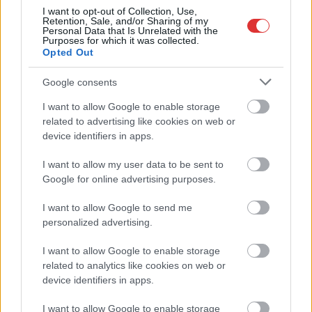
elhajtott. A 31 éves férfi megtett a gépkocsival egy pár
I want to opt-out of Collection, Use,
Retention, Sale, and/or Sharing of my
kilométert, majd visszafordult. A visszaút során azonban
Personal Data that Is Unrelated with the
Purposes for which it was collected.
lehajtott az útpadkára és nekiütközött a szalagkorlátnak. A
Opted Out
balesetet követően lezárta az autót, és hazament. Az esetről
telefonüzenetben értesítette…
Google consents
I want to allow Google to enable storage
TOVÁBB OLVASOM
related to advertising like cookies on web or
device identifiers in apps.
,
,
Kék hírek
baleset
ittas vezetés
Vezseny
I want to allow my user data to be sent to
Google for online advertising purposes.
I want to allow Google to send me
personalized advertising.
I want to allow Google to enable storage
related to analytics like cookies on web or
device identifiers in apps.
I want to allow Google to enable storage