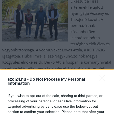
Elkészült a Tisza
árterének felújított
nyári gátja Vezseny és
Tiszajenő között. A
beruházásnak
köszönhetően
jelentősen nőtt a
térségben élők élet- és
vagyonbiztonsága. A védműveket Lovas Attila, a KÖTIVIZIG
igazgatója, Hubai Imre, a Jász-Nagykun-Szolnok Megyei
Közgyűlés elnöke és dr. Berkó Attila főispán, a kormányhivatal
vezetője tekintette meg a települések határában. Az érintett
szakaszon mintegy 15 km hosszban kiirtották a túlburjánzott
szol24.hu -
Do Not Process My Personal
növényzetet, megemelték a töltést, rézsűs oldalait
Information
lesimították. Az önkormányzatok közreműködésével létrejött
a gazdákkal a nyári gát fenntartási munkáit ellátó
If you wish to opt-out of the sale, sharing to third parties, or
együttműködés. Az elkészült gát karbantartását és
processing of your personal or sensitive information for
üzemeltetését a két település által létrehozott…
targeted advertising by us, please use the below opt-out
section to confirm your selection. Please note that after your