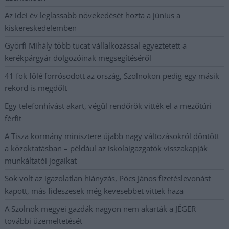
Az idei év leglassabb növekedését hozta a június a
kiskereskedelemben
Györfi Mihály több tucat vállalkozással egyeztetett a
kerékpárgyár dolgozóinak megsegítéséről
41 fok fölé forrósodott az ország, Szolnokon pedig egy másik
rekord is megdőlt
Egy telefonhívást akart, végül rendőrök vitték el a mezőtúri
férfit
A Tisza kormány minisztere újabb nagy változásokról döntött
a közoktatásban – például az iskolaigazgatók visszakapják
munkáltatói jogaikat
Sok volt az igazolatlan hiányzás, Pócs János fizetéslevonást
kapott, más fideszesek még kevesebbet vittek haza
A Szolnok megyei gazdák nagyon nem akarták a JÉGER
további üzemeltetését