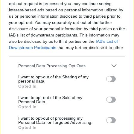
TOVÁBB OLVASOM
opt-out request is processed you may continue seeing
interest-based ads based on personal information utilized by
,
,
,
us or personal information disclosed to third parties prior to
JNSZ megyei hírek
kötivizig
nyári gát
tiszajenő
Vezseny
your opt-out. You may separately opt-out of the further
disclosure of your personal information by third parties on the
Ittasan vitt el egy gépkocsit, balesetezett vele,
IAB’s list of downstream participants. This information may
majd otthagyta az úton és hazament
also be disclosed by us to third parties on the
IAB’s List of
Downstream Participants
that may further disclose it to other
2022.03.17.
Nagy László
third parties.
A körzeti megbízottak
Please note that this website/app uses one or more Google
Personal Data Processing Opt Outs
az otthonából állították
services and may gather and store information including but
elő azt a vezsenyi férfit,
not limited to your visit or usage behaviour. You may click to
I want to opt-out of the Sharing of my
aki a tulajdonos tudta
personal data.
grant or deny consent to Google and its third-party tags to
Opted In
nélkül elvitt egy
use your data for below specified purposes in below Google
gépkocsit, majd azt
consent section.
I want to opt-out of the Sale of my
Personal Data.
összetörve otthagyta
Opted In
az úton – írja a
police.hu. Egy vezsenyi lakos 2022. március 14-én éjjel
I want to opt-out of processing my
Personal Data for Targeted Advertising.
bement az egyik helyi telephelyre, ott beült egy nyitott
Opted In
tehergépkocsiba, majd azt a benne lévő kulccsal beindította és