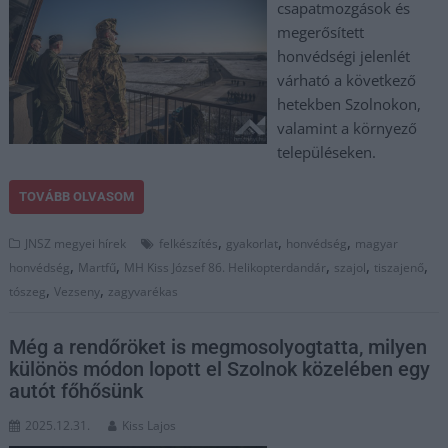
csapatmozgások és
megerősített
honvédségi jelenlét
várható a következő
hetekben Szolnokon,
valamint a környező
településeken.
TOVÁBB OLVASOM
,
,
,
JNSZ megyei hírek
felkészítés
gyakorlat
honvédség
magyar
,
,
,
,
,
honvédség
Martfű
MH Kiss József 86. Helikopterdandár
szajol
tiszajenő
,
,
tószeg
Vezseny
zagyvarékas
Még a rendőröket is megmosolyogtatta, milyen
különös módon lopott el Szolnok közelében egy
autót főhősünk
2025.12.31.
Kiss Lajos