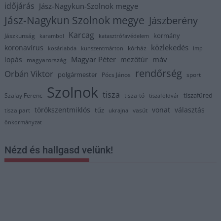
időjárás
Jász-Nagykun-Szolnok megye
Jász-Nagykun Szolnok megye
Jászberény
Karcag
kormány
Jászkunság
karambol
katasztrófavédelem
közlekedés
koronavírus
kórház
kosárlabda
kunszentmárton
lmp
Magyar Péter
máv
lopás
mezőtúr
magyarország
rendőrség
Orbán Viktor
polgármester
Pócs János
sport
Szolnok
tisza
tiszafüred
Szalay Ferenc
tisza-tó
tiszaföldvár
törökszentmiklós
vonat
választás
tűz
tisza part
vasút
ukrajna
önkormányzat
Nézd és hallgasd velünk!