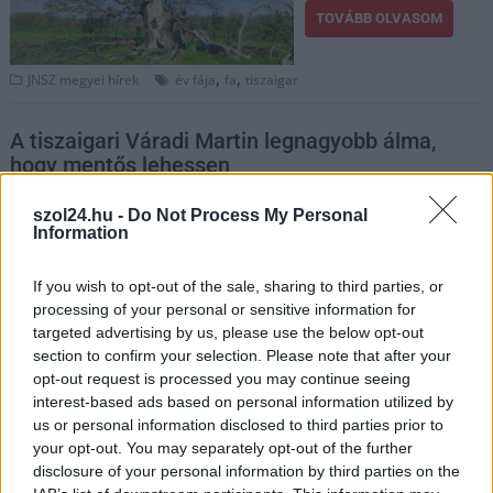
TOVÁBB OLVASOM
,
,
JNSZ megyei hírek
év fája
fa
tiszaigar
A tiszaigari Váradi Martin legnagyobb álma,
hogy mentős lehessen
2022.10.25.
Czapkó Dorottya
szol24.hu -
Do Not Process My Personal
Information
Váradi Martin egy 15
éves tiszaigari fiatal,
If you wish to opt-out of the sale, sharing to third parties, or
akit lenyűgöz a
processing of your personal or sensitive information for
mentősök hivatása és
targeted advertising by us, please use the below opt-out
legfőbb célja, hogy
section to confirm your selection. Please note that after your
mentőápoló legyen.
opt-out request is processed you may continue seeing
Ennek megfelelően
interest-based ads based on personal information utilized by
jelenleg Karcagon
us or personal information disclosed to third parties prior to
tanul, a Karcagi Szakképzési Centrum Varró István Technikum,
your opt-out. You may separately opt-out of the further
disclosure of your personal information by third parties on the
Szakképző Iskola és Kollégium ápolói szakán. Sok időt tölt a