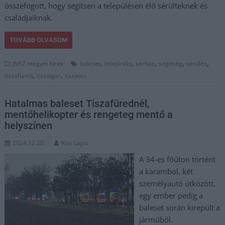
összefogott, hogy segítsen a településen élő sérülteknek és
családjaiknak.
TOVÁBB OLVASOM
,
,
,
,
,
JNSZ megyei hírek
baleset
felajánlás
kórház
segítség
sérülés
,
,
tiszafüred
tiszaigar
tiszaörs
Hatalmas baleset Tiszafürednél,
mentőhelikopter és rengeteg mentő a
helyszínen
2024.12.20.
Kiss Lajos
A 34-es főúton történt
a karambol, két
személyautó ütközött,
egy ember pedig a
baleset során kirepült a
járműből.