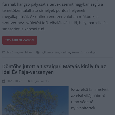
furának hangzó pályázat a tervek szerint nagyban segíti a
temetőben található sírhelyek pontos helyének
megállapítását. Az online rendszer valóban működik, a
szoftver név, születési idő, elhalálozási idő, hely, parcella és
sír szerint is keresni tud.
TOVÁBB OLVASOM
,
,
,
JNSZ megyei hírek
nyilvántartás
online
temető
tiszaigar
Döntőbe jutott a tiszaigari Mátyás király fa az
idei Év Fája-versenyen
2023.10.23.
Nagy László
Ez az első fa, amelyet
az első világháború
után védetté
nyilvánítottak.