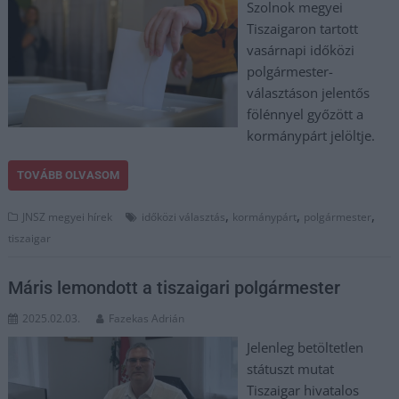
Szolnok megyei
Tiszaigaron tartott
vasárnapi időközi
polgármester-
választáson jelentős
fölénnyel győzött a
kormánypárt jelöltje.
TOVÁBB OLVASOM
,
,
,
JNSZ megyei hírek
időközi választás
kormánypárt
polgármester
tiszaigar
Máris lemondott a tiszaigari polgármester
2025.02.03.
Fazekas Adrián
Jelenleg betöltetlen
státuszt mutat
Tiszaigar hivatalos