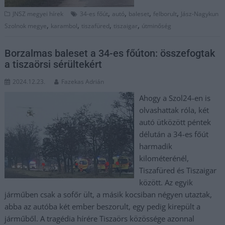
,
,
,
,
JNSZ megyei hírek
34-es főút
autó
baleset
felborult
Jász-Nagykun
,
,
,
,
Szolnok megye
karambol
tiszafüred
tiszaigar
útminőség
Borzalmas baleset a 34-es főúton: összefogtak
a tiszaörsi sérültekért
2024.12.23.
Fazekas Adrián
Ahogy a Szol24-en is
olvashattak róla, két
autó ütközött péntek
délután a 34-es főút
harmadik
kilométerénél,
Tiszafüred és Tiszaigar
között. Az egyik
járműben csak a sofőr ült, a másik kocsiban négyen utaztak,
abba az autóba két ember beszorult, egy pedig kirepült a
járműből. A tragédia hírére Tiszaörs közössége azonnal