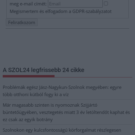
meg e-mail címét:
Megismertem és elfogadom a
GDPR-szabályzat
ot
Nem szeretne lemaradni semmiről? Csak egy kattintás, és hírlevelünk a
legfrissebb információkkal és exkluzív tartalmakkal hétről hétre
postaládájába érkezik!
A SZOL24 legfrissebb 24 cikke
Problémák egész Jász-Nagykun-Szolnok megyében: egyre
több otthoni kútból fogy ki a víz
Már magasabb szinten is nyomoznak Szijjártó
büntetőügyében, vesztegetés miatt 3 év letöltendőt kaphat és
ez csak az egyik botrány
Szolnokon egy kulcsfontosságú körforgalmat részlegesen