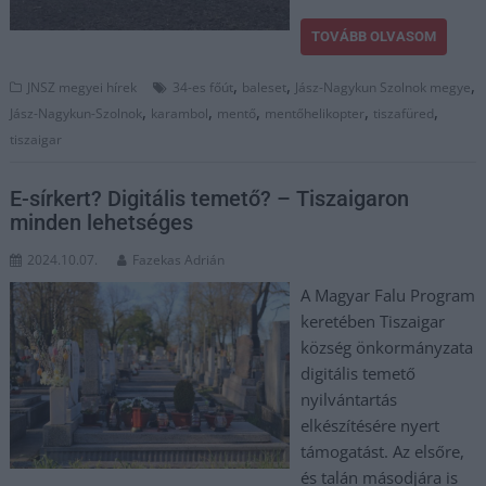
TOVÁBB OLVASOM
,
,
,
JNSZ megyei hírek
34-es főút
baleset
Jász-Nagykun Szolnok megye
,
,
,
,
,
Jász-Nagykun-Szolnok
karambol
mentő
mentőhelikopter
tiszafüred
tiszaigar
E-sírkert? Digitális temető? – Tiszaigaron
minden lehetséges
2024.10.07.
Fazekas Adrián
A Magyar Falu Program
keretében Tiszaigar
község önkormányzata
digitális temető
nyilvántartás
elkészítésére nyert
támogatást. Az elsőre,
és talán másodjára is