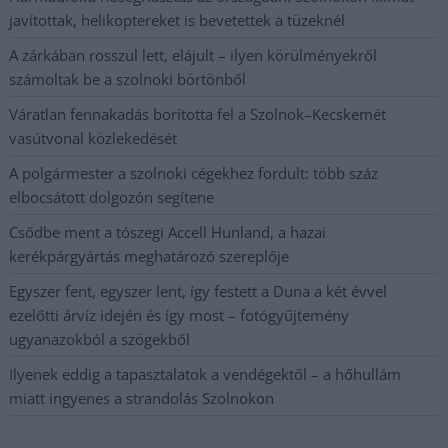
javítottak, helikoptereket is bevetettek a tüzeknél
A zárkában rosszul lett, elájult – ilyen körülményekről
számoltak be a szolnoki börtönből
Váratlan fennakadás borította fel a Szolnok–Kecskemét
vasútvonal közlekedését
A polgármester a szolnoki cégekhez fordult: több száz
elbocsátott dolgozón segítene
Csődbe ment a tószegi Accell Hunland, a hazai
kerékpárgyártás meghatározó szereplője
Egyszer fent, egyszer lent, így festett a Duna a két évvel
ezelőtti árvíz idején és így most – fotógyűjtemény
ugyanazokból a szögekből
Ilyenek eddig a tapasztalatok a vendégektől – a hőhullám
miatt ingyenes a strandolás Szolnokon