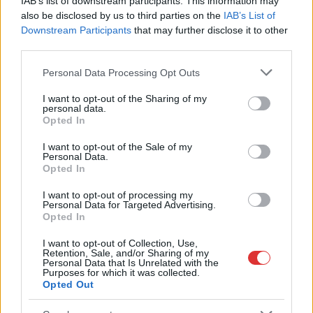
IAB’s list of downstream participants. This information may
közösségi médiában, ahol a mentőszolgálat munkáját és az
also be disclosed by us to third parties on the
IAB’s List of
életmentést népszerűsítő tartalmakat közöl, utóbbi felületen
Downstream Participants
that may further disclose it to other
már hétezernél több ember követi a munkásságát. Gyakran
third parties.
látogatja meg a tiszafüredi és a karcagi mentőállomások
Please note that this website/app uses one or more Google
dolgozóit. Az alföldhir.hu egy interjút közölt vele a napokban,
Personal Data Processing Opt Outs
services and may gather and store information including but
amiből többek között azt is megtudhatjuk, hogy előfordult
not limited to your visit or usage behaviour. You may click to
I want to opt-out of the Sharing of my
már olyan eset az életében,…
personal data.
grant or deny consent to Google and its third-party tags to
Opted In
use your data for below specified purposes in below Google
TOVÁBB OLVASOM
consent section.
I want to opt-out of the Sale of my
Personal Data.
,
,
Opted In
JNSZ megyei hírek
mentős
omsz
tiszaigar
I want to opt-out of processing my
Personal Data for Targeted Advertising.
Sárguló falevelek – őszi tájat idéző, friss képek
Opted In
a tiszaigari arborétumról
I want to opt-out of Collection, Use,
2022.08.15.
Czapkó Dorottya
Retention, Sale, and/or Sharing of my
Personal Data that Is Unrelated with the
A súlyos
Purposes for which it was collected.
Opted Out
csapadékhiány a
Tiszaigari