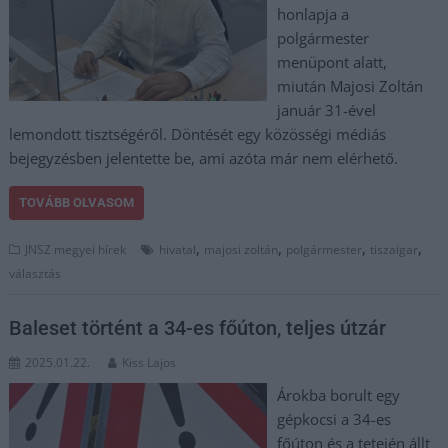
honlapja a
polgármester
menüpont alatt,
miután Majosi Zoltán
január 31-ével
lemondott tisztségéről. Döntését egy közösségi médiás
bejegyzésben jelentette be, ami azóta már nem elérhető.
TOVÁBB OLVASOM
,
,
,
,
JNSZ megyei hírek
hivatal
majosi zoltán
polgármester
tiszaigar
választás
Baleset történt a 34-es főúton, teljes útzár
2025.01.22.
Kiss Lajos
Árokba borult egy
gépkocsi a 34-es
főúton és a tetején állt