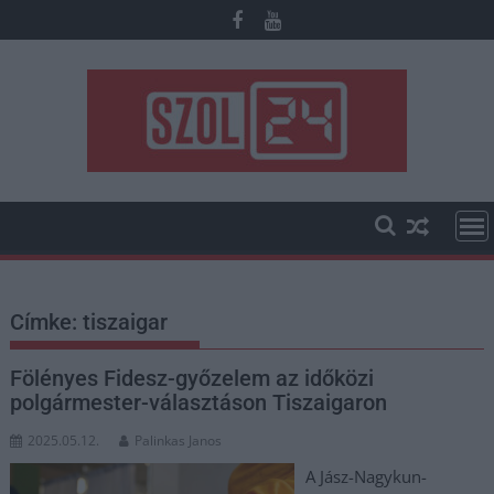
Skip
to
content
Címke:
tiszaigar
Fölényes Fidesz-győzelem az időközi
polgármester-választáson Tiszaigaron
2025.05.12.
Palinkas Janos
A Jász-Nagykun-