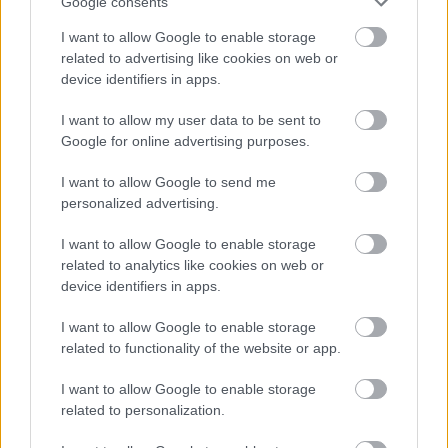
Google consents
Arborétumban is
komoly károkat okoz.
I want to allow Google to enable storage
related to advertising like cookies on web or
Sok éves fák száradnak
device identifiers in apps.
ki, a talajt őszt idéző
avar borítja. A
I want to allow my user data to be sent to
látogatók azonban még ilyen körülmények között is kellemes
Google for online advertising purposes.
sétát tehetnek az árnyas fák alatt. -írja közösségi oldalán a
NEFAG Zrt. Ahogyan mi is beszámoltunk róla, a súlyos
I want to allow Google to send me
szárazság megyeszerte tizedeli folyóinkat, eredeinket és úgy
personalized advertising.
tűnik, hogy a közel 416 hektáron elterülő arborétumot sem
I want to allow Google to enable storage
kíméli. A tiszaigari kertben számos idős, nagy méretű lombos
related to analytics like cookies on web or
és tűlevelű fafaj található, köztük a legjelentősebbek:
device identifiers in apps.
páfrányfenyő, tiszafa, kolorádói jegenyefenyő, szerb luc,
duglászfenyő, amerikai mocsárciprus.…
I want to allow Google to enable storage
related to functionality of the website or app.
TOVÁBB OLVASOM
I want to allow Google to enable storage
related to personalization.
,
,
JNSZ megyei hírek
arborétum
szárazság
tiszaigar