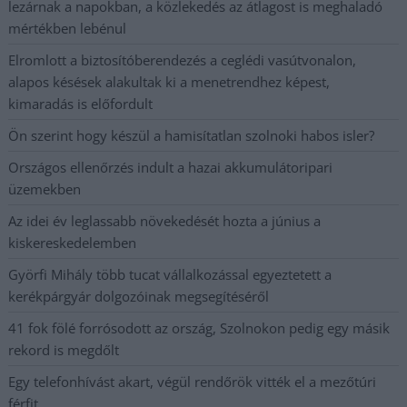
lezárnak a napokban, a közlekedés az átlagost is meghaladó
mértékben lebénul
Elromlott a biztosítóberendezés a ceglédi vasútvonalon,
alapos késések alakultak ki a menetrendhez képest,
kimaradás is előfordult
Ön szerint hogy készül a hamisítatlan szolnoki habos isler?
Országos ellenőrzés indult a hazai akkumulátoripari
üzemekben
Az idei év leglassabb növekedését hozta a június a
kiskereskedelemben
Györfi Mihály több tucat vállalkozással egyeztetett a
kerékpárgyár dolgozóinak megsegítéséről
41 fok fölé forrósodott az ország, Szolnokon pedig egy másik
rekord is megdőlt
Egy telefonhívást akart, végül rendőrök vitték el a mezőtúri
férfit