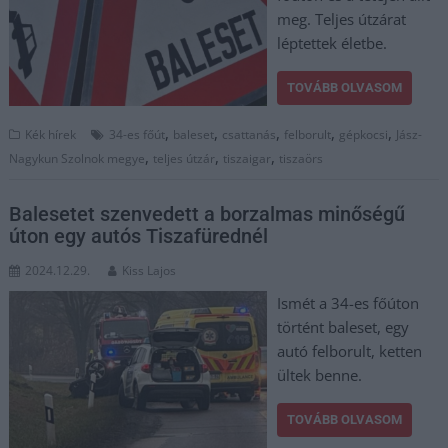
meg. Teljes útzárat
léptettek életbe.
TOVÁBB OLVASOM
,
,
,
,
,
Kék hírek
34-es főút
baleset
csattanás
felborult
gépkocsi
Jász-
,
,
,
Nagykun Szolnok megye
teljes útzár
tiszaigar
tiszaörs
Balesetet szenvedett a borzalmas minőségű
úton egy autós Tiszafürednél
2024.12.29.
Kiss Lajos
Ismét a 34-es főúton
történt baleset, egy
autó felborult, ketten
ültek benne.
TOVÁBB OLVASOM