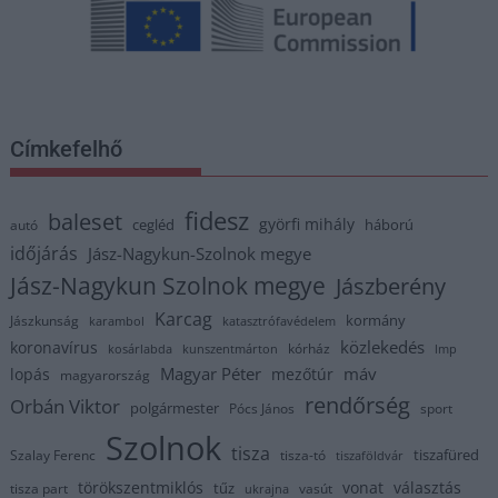
Címkefelhő
fidesz
baleset
györfi mihály
cegléd
háború
autó
időjárás
Jász-Nagykun-Szolnok megye
Jász-Nagykun Szolnok megye
Jászberény
Karcag
kormány
Jászkunság
karambol
katasztrófavédelem
közlekedés
koronavírus
kórház
kosárlabda
kunszentmárton
lmp
Magyar Péter
máv
lopás
mezőtúr
magyarország
rendőrség
Orbán Viktor
polgármester
Pócs János
sport
Szolnok
tisza
tiszafüred
Szalay Ferenc
tisza-tó
tiszaföldvár
törökszentmiklós
vonat
választás
tűz
tisza part
vasút
ukrajna