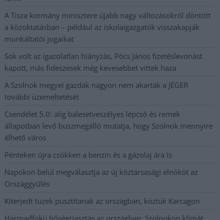
A Tisza kormány minisztere újabb nagy változásokról döntött
a közoktatásban – például az iskolaigazgatók visszakapják
munkáltatói jogaikat
Sok volt az igazolatlan hiányzás, Pócs János fizetéslevonást
kapott, más fideszesek még kevesebbet vittek haza
A Szolnok megyei gazdák nagyon nem akarták a JÉGER
további üzemeltetését
Csendélet 5.0: alig balesetveszélyes lépcső és remek
állapotban levő buszmegálló mutatja, hogy Szolnok mennyire
élhető város
Pénteken újra csökken a benzin és a gázolaj ára is
Napokon belül megválasztja az új köztársasági elnököt az
Országgyűlés
Kiterjedt tüzek pusztítanak az országban, köztük Karcagon
Harmadfokú hőségriasztás az országban: Szolnokon klímát