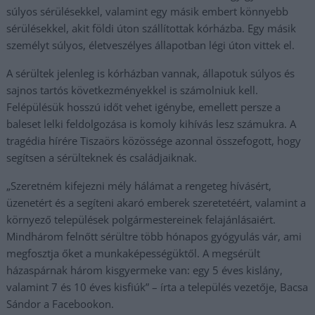
súlyos sérülésekkel, valamint egy másik embert könnyebb
sérülésekkel, akit földi úton szállítottak kórházba. Egy másik
személyt súlyos, életveszélyes állapotban légi úton vittek el.
A sérültek jelenleg is kórházban vannak, állapotuk súlyos és
sajnos tartós következményekkel is számolniuk kell.
Felépülésük hosszú időt vehet igénybe, emellett persze a
baleset lelki feldolgozása is komoly kihívás lesz számukra. A
tragédia hírére Tiszaörs közössége azonnal összefogott, hogy
segítsen a sérülteknek és családjaiknak.
„Szeretném kifejezni mély hálámat a rengeteg hívásért,
üzenetért és a segíteni akaró emberek szeretetéért, valamint a
környező települések polgármestereinek felajánlásaiért.
Mindhárom felnőtt sérültre több hónapos gyógyulás vár, ami
megfosztja őket a munkaképességüktől. A megsérült
házaspárnak három kisgyermeke van: egy 5 éves kislány,
valamint 7 és 10 éves kisfiúk” – írta a település vezetője, Bacsa
Sándor a Facebookon.