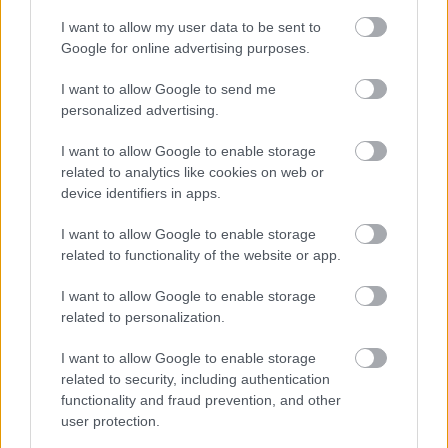
I want to allow my user data to be sent to
Google for online advertising purposes.
I want to allow Google to send me
personalized advertising.
I want to allow Google to enable storage
2026.08.06.
Fazekas Adrián
related to analytics like cookies on web or
A Szolnok megyei gazdák nagyon nem akarták a
device identifiers in apps.
JÉGER további üzemeltetését
Ahogy korábban már írtunk róla, megyei szinten
I want to allow Google to enable storage
related to functionality of the website or app.
alkalmazkodik a gazdálkodók döntéséhez az
Agrárminisztérium és a Nemzeti...
I want to allow Google to enable storage
JNSZ megyei hírek
related to personalization.
I want to allow Google to enable storage
related to security, including authentication
functionality and fraud prevention, and other
user protection.