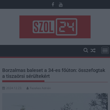
Skip
to
content
Borzalmas baleset a 34-es főúton: összefogtak
a tiszaörsi sérültekért
2024.12.23.
Fazekas Adrián