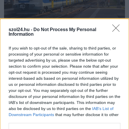
szol24.hu -
Do Not Process My Personal
2026.08.07.
Kiss Lajos
Information
Elromlott a biztosítóberendezés a ceglédi
vasútvonalon, alapos késések alakultak ki a
If you wish to opt-out of the sale, sharing to third parties, or
menetrendhez képest, kimaradás is előfordult
processing of your personal or sensitive information for
Napok óta tart a rendkívüli kánikula, a biztosítóberendezés
targeted advertising by us, please use the below opt-out
pedig újra megadta magát a ceglédi vonalon, így...
section to confirm your selection. Please note that after your
opt-out request is processed you may continue seeing
JNSZ megyei hírek
interest-based ads based on personal information utilized by
us or personal information disclosed to third parties prior to
your opt-out. You may separately opt-out of the further
disclosure of your personal information by third parties on the
IAB’s list of downstream participants. This information may
also be disclosed by us to third parties on the
IAB’s List of
Downstream Participants
that may further disclose it to other
third parties.