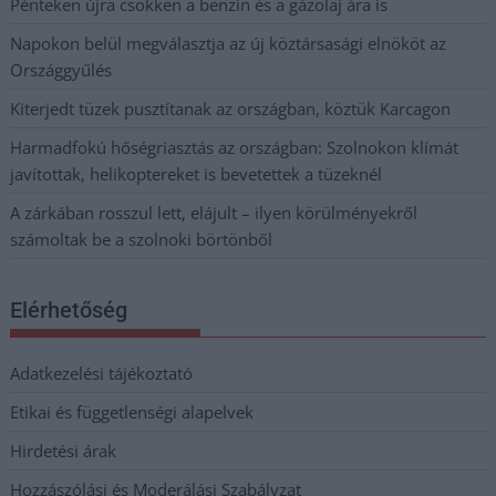
Pénteken újra csökken a benzin és a gázolaj ára is
Napokon belül megválasztja az új köztársasági elnököt az
Országgyűlés
Kiterjedt tüzek pusztítanak az országban, köztük Karcagon
Harmadfokú hőségriasztás az országban: Szolnokon klímát
javítottak, helikoptereket is bevetettek a tüzeknél
A zárkában rosszul lett, elájult – ilyen körülményekről
számoltak be a szolnoki börtönből
Elérhetőség
Adatkezelési tájékoztató
Etikai és függetlenségi alapelvek
Hirdetési árak
Hozzászólási és Moderálási Szabályzat