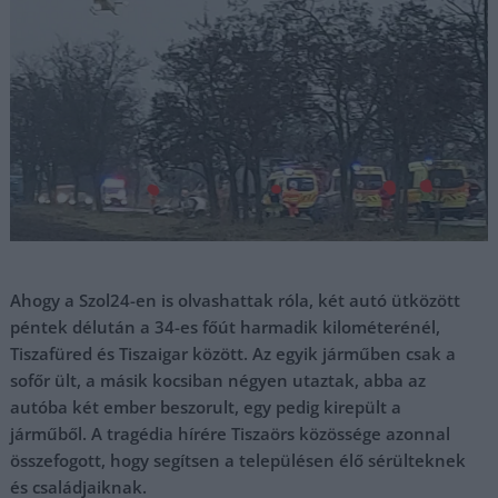
Ahogy a Szol24-en is olvashattak róla, két autó ütközött
péntek délután a 34-es főút harmadik kilométerénél,
Tiszafüred és Tiszaigar között. Az egyik járműben csak a
sofőr ült, a másik kocsiban négyen utaztak, abba az
autóba két ember beszorult, egy pedig kirepült a
járműből. A tragédia hírére Tiszaörs közössége azonnal
összefogott, hogy segítsen a településen élő sérülteknek
és családjaiknak.