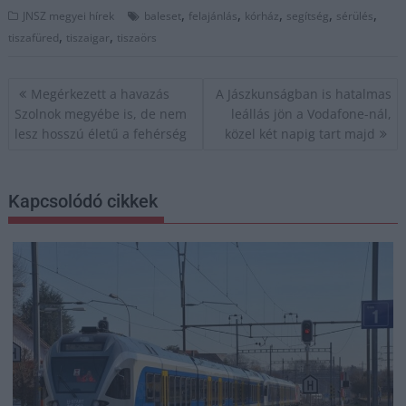
,
,
,
,
,
JNSZ megyei hírek
baleset
felajánlás
kórház
segítség
sérülés
,
,
tiszafüred
tiszaigar
tiszaörs
Bejegyzés
Megérkezett a havazás
A Jászkunságban is hatalmas
navigáció
Szolnok megyébe is, de nem
leállás jön a Vodafone-nál,
lesz hosszú életű a fehérség
közel két napig tart majd
Kapcsolódó cikkek