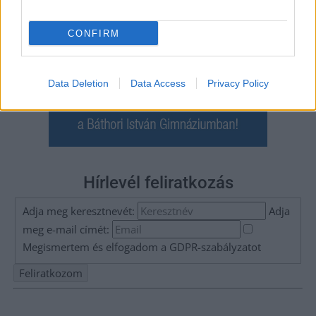
CONFIRM
Data Deletion
Data Access
Privacy Policy
Hírlevél feliratkozás
Adja meg keresztnevét:
Adja
meg e-mail címét:
Megismertem és elfogadom a
GDPR-szabályzat
ot
Nem szeretne lemaradni semmiről? Csak egy kattintás, és hírlevelünk a