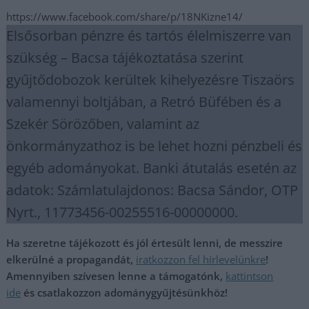
https://www.facebook.com/share/p/18NKizne14/
Elsősorban pénzre és tartós élelmiszerre van
szükség – Bacsa tájékoztatása szerint
gyűjtődobozok kerültek kihelyezésre Tiszaörs
valamennyi boltjában, a Retró Büfében és a
Szekér Sörözőben, valamint az
önkormányzathoz is be lehet hozni pénzbeli és
egyéb adományokat. Banki átutalás esetén az
adatok: Számlatulajdonos: Bacsa Sándor, OTP
Nyrt., 11773456-00255516-00000000.
Ha szeretne tájékozott és jól értesült lenni, de messzire
elkerülné a propagandát,
iratkozzon fel hírlevelünkre
!
Amennyiben szívesen lenne a támogatónk,
kattintson
ide
és csatlakozzon adománygyűjtésünkhöz!