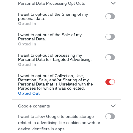
Please note that this website/app uses one or more Google
Personal Data Processing Opt Outs
services and may gather and store information including but
not limited to your visit or usage behaviour. You may click to
I want to opt-out of the Sharing of my
personal data.
grant or deny consent to Google and its third-party tags to
Opted In
use your data for below specified purposes in below Google
consent section.
I want to opt-out of the Sale of my
2026.08.06.
Kiss Lajos
Personal Data.
Sok volt az igazolatlan hiányzás, Pócs János
Opted In
fizetéslevonást kapott, más fideszesek még
kevesebbet vittek haza
I want to opt-out of processing my
Personal Data for Targeted Advertising.
A jászsági fideszes képviselő túl sokszor hiányzott
Opted In
igazolatlanul a szavazásokról, de még mindig olcsón
I want to opt-out of Collection, Use,
megúszta ahhoz...
Retention, Sale, and/or Sharing of my
Personal Data that Is Unrelated with the
JNSZ megyei hírek
Purposes for which it was collected.
Opted Out
Google consents
I want to allow Google to enable storage
related to advertising like cookies on web or
device identifiers in apps.