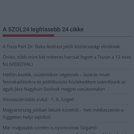
legfrissebb információkkal és exkluzív tartalmakkal hétről hétre
postaládájába érkezik!
A SZOL24 legfrissebb 24 cikke
A Tisza Párt Dr. Baka Andrást jelöli köztársasági elnöknek
Óriási, több mint két méteres harcsát fogott a Tiszán a 13 éves
fiú (VIDEÓVAL)
Hétfőn kezdik, csütörtökön végeznek – lezárás miatt
fennakadásokra és pótlóbuszos közlekedésre számítsunk az
egyik Jász-Nagykun-Szolnok megyei vasútvonalon
Visszaszámlálás indul: -1, 0, Sziget!
Magyarország jobban látszik közelről – heti médiaszemle a
független helyi sajtóból
Már magasabb szinten is nyomoznak Szijjártó