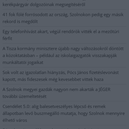
kerékpárgyár dolgozóinak megsegítéséről
41 fok fölé forrósodott az ország, Szolnokon pedig egy másik
rekord is megdőlt
Egy telefonhívást akart, végül rendőrök vitték el a mezőtúri
férfit
A Tisza kormány minisztere újabb nagy változásokról döntött
a közoktatásban – például az iskolaigazgatók visszakapják
munkáltatói jogaikat
Sok volt az igazolatlan hiányzás, Pócs János fizetéslevonást
kapott, más fideszesek még kevesebbet vittek haza
A Szolnok megyei gazdák nagyon nem akarták a JÉGER
további üzemeltetését
Csendélet 5.0: alig balesetveszélyes lépcső és remek
állapotban levő buszmegálló mutatja, hogy Szolnok mennyire
élhető város