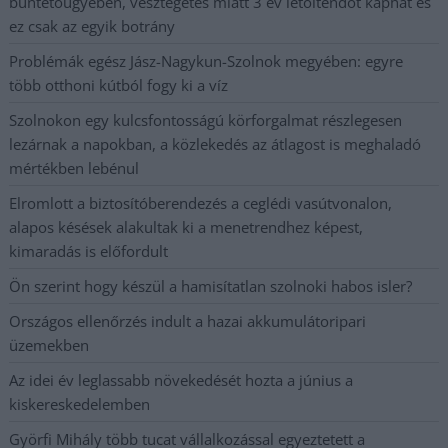
büntetőügyében, vesztegetés miatt 3 év letöltendőt kaphat és
ez csak az egyik botrány
Problémák egész Jász-Nagykun-Szolnok megyében: egyre
több otthoni kútból fogy ki a víz
Szolnokon egy kulcsfontosságú körforgalmat részlegesen
lezárnak a napokban, a közlekedés az átlagost is meghaladó
mértékben lebénul
Elromlott a biztosítóberendezés a ceglédi vasútvonalon,
alapos késések alakultak ki a menetrendhez képest,
kimaradás is előfordult
Ön szerint hogy készül a hamisítatlan szolnoki habos isler?
Országos ellenőrzés indult a hazai akkumulátoripari
üzemekben
Az idei év leglassabb növekedését hozta a június a
kiskereskedelemben
Györfi Mihály több tucat vállalkozással egyeztetett a