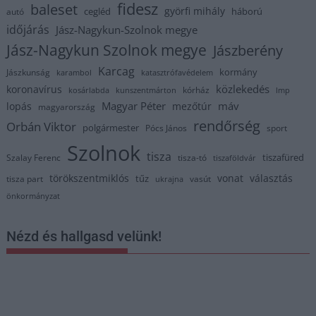
fidesz
baleset
györfi mihály
cegléd
háború
autó
időjárás
Jász-Nagykun-Szolnok megye
Jász-Nagykun Szolnok megye
Jászberény
Karcag
kormány
Jászkunság
karambol
katasztrófavédelem
közlekedés
koronavírus
kórház
kosárlabda
kunszentmárton
lmp
Magyar Péter
máv
lopás
mezőtúr
magyarország
rendőrség
Orbán Viktor
polgármester
Pócs János
sport
Szolnok
tisza
tiszafüred
Szalay Ferenc
tisza-tó
tiszaföldvár
törökszentmiklós
vonat
választás
tűz
tisza part
vasút
ukrajna
önkormányzat
Nézd és hallgasd velünk!