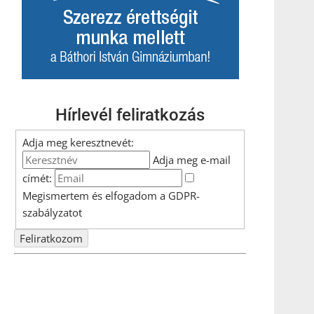
Hírlevél feliratkozás
Adja meg keresztnevét:
Adja meg e-mail
címét:
Megismertem és elfogadom a
GDPR-
szabályzat
ot
Nem szeretne lemaradni semmiről? Csak egy kattintás, és
hírlevelünk a legfrissebb információkkal és exkluzív
tartalmakkal hétről hétre postaládájába érkezik!