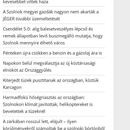
kevesebbet vittek haza
A Szolnok megyei gazdák nagyon nem akarták a
JÉGER további üzemeltetését
Csendélet 5.0: alig balesetveszélyes lépcső és
remek állapotban levő buszmegálló mutatja, hogy
Szolnok mennyire élhető város
Pénteken újra csökken a benzin és a gázolaj ára is
Napokon belül megválasztja az új köztársasági
elnököt az Országgyűlés
Kiterjedt tüzek pusztítanak az országban, köztük
Karcagon
Harmadfokú hőségriasztás az országban:
Szolnokon klímát javítottak, helikoptereket is
bevetettek a tüzeknél
A zárkában rosszul lett, elájult – ilyen
körülményekről számoltak be a szolnoki börtönből