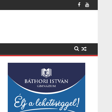
b otthoni kútból fogy ki a víz