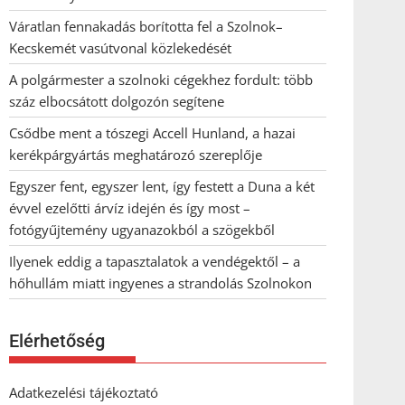
Váratlan fennakadás borította fel a Szolnok–
Kecskemét vasútvonal közlekedését
A polgármester a szolnoki cégekhez fordult: több
száz elbocsátott dolgozón segítene
Csődbe ment a tószegi Accell Hunland, a hazai
kerékpárgyártás meghatározó szereplője
Egyszer fent, egyszer lent, így festett a Duna a két
évvel ezelőtti árvíz idején és így most –
fotógyűjtemény ugyanazokból a szögekből
Ilyenek eddig a tapasztalatok a vendégektől – a
hőhullám miatt ingyenes a strandolás Szolnokon
Elérhetőség
Adatkezelési tájékoztató