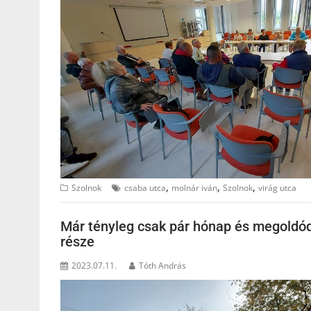
,
,
,
Szolnok
csaba utca
molnár iván
Szolnok
virág utca
Már tényleg csak pár hónap és megoldód
része
2023.07.11.
Tóth András