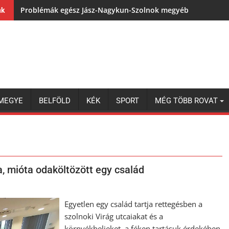
Problémák egész Jász-Nagykun-Szolnok megyében: egyre töb
nk
MEGYE
BELFÖLD
KÉK
SPORT
MÉG TÖBB ROVAT
a, mióta odaköltözött egy család
Egyetlen egy család tartja rettegésben a
szolnoki Virág utcaiakat és a
környékbelieket, a féken tartásuk érdekében