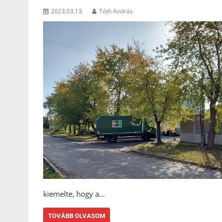
2023.03.13.
Tóth András
kiemelte, hogy a…
TOVÁBB OLVASOM