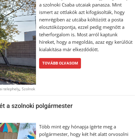
a szolnoki Csaba utcaiak panasza. Mint
ismert az ottlakók azt kifogásolták, hogy
nemrégiben az utcába költözött a posta
elosztóközpontja, ezzel pedig megnőtt a
teherforgalom is. Most arról kaptunk
híreket, hogy a megoldás, azaz egy kerülőút
kialakítása már elkezdődött.
TOVÁBB OLVASOM
,
ai telephely
Szolnok
tét a szolnoki polgármester
Több mint egy hónapja ígérte meg a
polgármester, hogy két hét alatt orvosolni