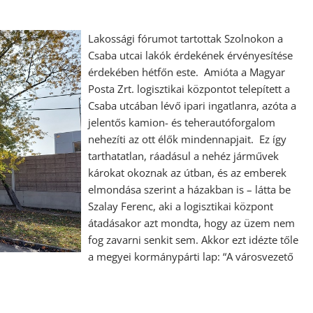
Lakossági fórumot tartottak Szolnokon a
Csaba utcai lakók érdekének érvényesítése
érdekében hétfőn este. Amióta a Magyar
Posta Zrt. logisztikai központot telepített a
Csaba utcában lévő ipari ingatlanra, azóta a
jelentős kamion- és teherautóforgalom
nehezíti az ott élők mindennapjait. Ez így
tarthatatlan, ráadásul a nehéz járművek
károkat okoznak az útban, és az emberek
elmondása szerint a házakban is – látta be
Szalay Ferenc, aki a logisztikai központ
átadásakor azt mondta, hogy az üzem nem
fog zavarni senkit sem. Akkor ezt idézte tőle
a megyei kormánypárti lap: “A városvezető