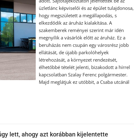
adott. Sajtótájékoztatón jelentették be az
üzletlánc képviselői és az épület tulajdonosa,
hogy megszületett a megállapodás, s
elkezdődik az áruház kialakítása. A
szakemberek reményei szerint már idén
megnyílik a vásárlók előtt az áruház. Ez a
beruházás nem csupán egy városrész jobb
ellátását, de újabb parkolóhelyek
létrehozását, a környezet rendezését,
élhetőbbé tételét jelenti, bizakodott a hírrel
kapcsolatban Szalay Ferenc polgármester.
Majd meglátjuk ez utóbbit, a Csaba utcánál
gy lett, ahogy azt korábban kijelentette