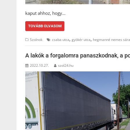
kaput ahhoz, hogy…
TOVÁBB OLVASOM
,
,
Szolnok
csaba utca
gyökér utca
hegmanné nemes sár
A lakók a forgalomra panaszkodnak, a po
2022.10.27.
szol24.hu