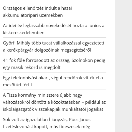
Országos ellenőrzés indult a hazai
akkumulátoripari üzemekben
Az idei év leglassabb növekedését hozta a június a
kiskereskedelemben
Györfi Mihály több tucat vállalkozással egyeztetett
a kerékpárgyár dolgozóinak megsegítéséről
41 fok fölé forrósodott az ország, Szolnokon pedig
egy másik rekord is megdőlt
Egy telefonhívást akart, végül rendőrök vitték el a
mezőtúri férfit
A Tisza kormány minisztere újabb nagy
változásokról döntött a közoktatásban – például az
iskolaigazgatók visszakapják munkáltatói jogaikat
Sok volt az igazolatlan hiányzás, Pócs János
fizetéslevonást kapott, más fideszesek még