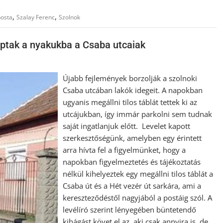
,
,
posta
Szalay Ferenc
Szolnok
kaptak a nyakukba a Csaba utcaiak
Újabb fejlemények borzolják a szolnoki
Csaba utcában lakók idegeit. A napokban
ugyanis megállni tilos táblát tettek ki az
utcájukban, így immár parkolni sem tudnak
saját ingatlanjuk előtt. Levelet kapott
szerkesztőségünk, amelyben egy érintett
arra hívta fel a figyelmünket, hogy a
napokban figyelmeztetés és tájékoztatás
nélkül kihelyeztek egy megállni tilos táblát a
Csaba út és a Hét vezér út sarkára, ami a
kereszteződéstől nagyjából a postáig szól. A
levélíró szerint lényegében büntetendő
kihágást követ el az, aki csak annyira is, de