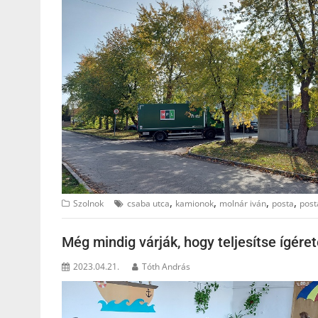
,
,
,
,
Szolnok
csaba utca
kamionok
molnár iván
posta
post
Még mindig várják, hogy teljesítse ígére
2023.04.21.
Tóth András