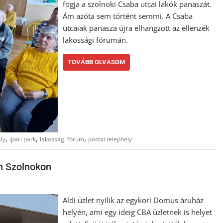
fogja a szolnoki Csaba utcai lakók panaszát.
Ám azóta sem történt semmi. A Csaba
utcaiak panasza újra elhangzott az ellenzék
lakossági fórumán.
TOVÁBB OLVASOM
,
,
,
ly
ipari park
lakossági fórum
postai telephely
én Szolnokon
Aldi üzlet nyílik az egykori Domus áruház
helyén, ami egy ideig CBA üzletnek is helyet