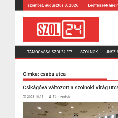
Skip
szombat, augusztus 8, 2026
Legfrissebb hírei
to
content
TÁMOGASSA SZOL24-ET!
SZOLNOK
JNSZ 
Címke:
csaba utca
Csikágóvá változott a szolnoki Virág utc
2023.10.11.
Tóth András