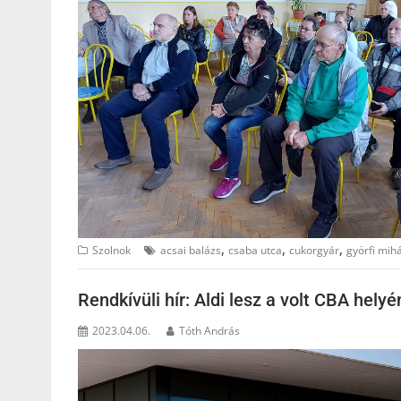
,
,
,
Szolnok
acsai balázs
csaba utca
cukorgyár
györfi mihá
Rendkívüli hír: Aldi lesz a volt CBA hely
2023.04.06.
Tóth András