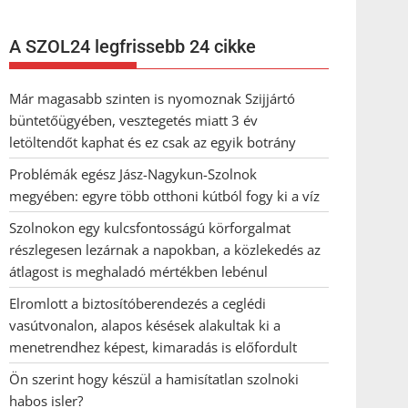
A SZOL24 legfrissebb 24 cikke
Már magasabb szinten is nyomoznak Szijjártó
büntetőügyében, vesztegetés miatt 3 év
letöltendőt kaphat és ez csak az egyik botrány
Problémák egész Jász-Nagykun-Szolnok
megyében: egyre több otthoni kútból fogy ki a víz
Szolnokon egy kulcsfontosságú körforgalmat
részlegesen lezárnak a napokban, a közlekedés az
átlagost is meghaladó mértékben lebénul
Elromlott a biztosítóberendezés a ceglédi
vasútvonalon, alapos késések alakultak ki a
menetrendhez képest, kimaradás is előfordult
Ön szerint hogy készül a hamisítatlan szolnoki
habos isler?