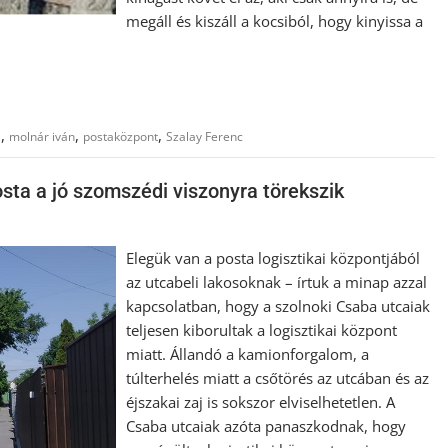
megáll és kiszáll a kocsiból, hogy kinyissa a
,
,
,
a
molnár iván
postaközpont
Szalay Ferenc
sta a jó szomszédi viszonyra törekszik
Elegük van a posta logisztikai központjából
az utcabeli lakosoknak – írtuk a minap azzal
kapcsolatban, hogy a szolnoki Csaba utcaiak
teljesen kiborultak a logisztikai központ
miatt. Állandó a kamionforgalom, a
túlterhelés miatt a csőtörés az utcában és az
éjszakai zaj is sokszor elviselhetetlen. A
Csaba utcaiak azóta panaszkodnak, hogy