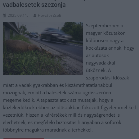
vadbalesetek szezonja
2025.09.11.
Horváth Zsolt
Szeptemberben a
magyar közutakon
különösen nagy a
kockázata annak, hogy
az autósok
nagyvadakkal
ütköznek. A
szaporodási időszak
miatt a vadak gyakrabban és kiszámíthatatlanabbul
mozognak, emiatt a balesetek száma ugrásszerűen
megemelkedik. A tapasztalatok azt mutatják, hogy a
közlekedőknek ebben az időszakban fokozott figyelemmel kell
vezetniük, hiszen a kárértékek milliós nagyságrendet is
elérhetnek, és megfelelő biztosítás hiányában a sofőrök
többnyire magukra maradnak a terhekkel.