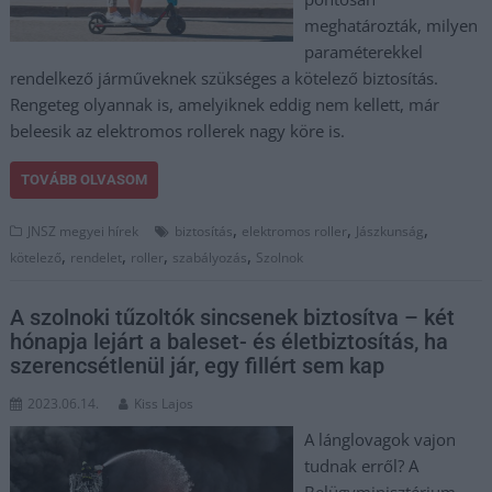
meghatározták, milyen
paraméterekkel
rendelkező járműveknek szükséges a kötelező biztosítás.
Rengeteg olyannak is, amelyiknek eddig nem kellett, már
beleesik az elektromos rollerek nagy köre is.
TOVÁBB OLVASOM
,
,
,
JNSZ megyei hírek
biztosítás
elektromos roller
Jászkunság
,
,
,
,
kötelező
rendelet
roller
szabályozás
Szolnok
A szolnoki tűzoltók sincsenek biztosítva – két
hónapja lejárt a baleset- és életbiztosítás, ha
szerencsétlenül jár, egy fillért sem kap
2023.06.14.
Kiss Lajos
A lánglovagok vajon
tudnak erről? A