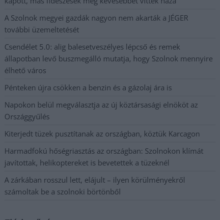
kapott, más fideszesek még kevesebbet vittek haza
A Szolnok megyei gazdák nagyon nem akarták a JÉGER
további üzemeltetését
Csendélet 5.0: alig balesetveszélyes lépcső és remek
állapotban levő buszmegálló mutatja, hogy Szolnok mennyire
élhető város
Pénteken újra csökken a benzin és a gázolaj ára is
Napokon belül megválasztja az új köztársasági elnököt az
Országgyűlés
Kiterjedt tüzek pusztítanak az országban, köztük Karcagon
Harmadfokú hőségriasztás az országban: Szolnokon klímát
javítottak, helikoptereket is bevetettek a tüzeknél
A zárkában rosszul lett, elájult – ilyen körülményekről
számoltak be a szolnoki börtönből