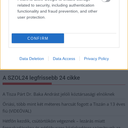
related to security, including authentication
Adja meg keresztnevét:
Adja
functionality and fraud prevention, and other
meg e-mail címét:
user protection.
Megismertem és elfogadom a
GDPR-szabályzat
ot
CONFIRM
Nem szeretne lemaradni semmiről? Csak egy kattintás, és hírlevelünk a
legfrissebb információkkal és exkluzív tartalmakkal hétről hétre
postaládájába érkezik!
Data Deletion
Data Access
Privacy Policy
A SZOL24 legfrissebb 24 cikke
A Tisza Párt Dr. Baka Andrást jelöli köztársasági elnöknek
Óriási, több mint két méteres harcsát fogott a Tiszán a 13 éves
fiú (VIDEÓVAL)
Hétfőn kezdik, csütörtökön végeznek – lezárás miatt
fennakadásokra és pótlóbuszos közlekedésre számítsunk az