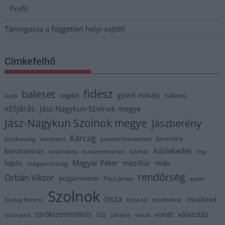
Profil
Támogassa a független helyi sajtót!
Címkefelhő
fidesz
baleset
györfi mihály
cegléd
háború
autó
időjárás
Jász-Nagykun-Szolnok megye
Jász-Nagykun Szolnok megye
Jászberény
Karcag
kormány
Jászkunság
karambol
katasztrófavédelem
közlekedés
koronavírus
kórház
kosárlabda
kunszentmárton
lmp
Magyar Péter
máv
lopás
mezőtúr
magyarország
rendőrség
Orbán Viktor
polgármester
Pócs János
sport
Szolnok
tisza
tiszafüred
Szalay Ferenc
tisza-tó
tiszaföldvár
törökszentmiklós
vonat
választás
tűz
tisza part
vasút
ukrajna