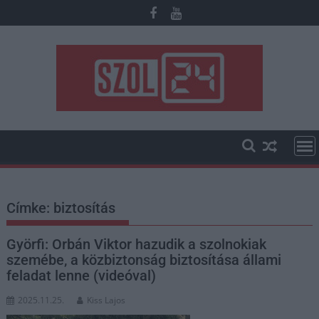
Skip
to
content
Címke:
biztosítás
Györfi: Orbán Viktor hazudik a szolnokiak
szemébe, a közbiztonság biztosítása állami
feladat lenne (videóval)
2025.11.25.
Kiss Lajos