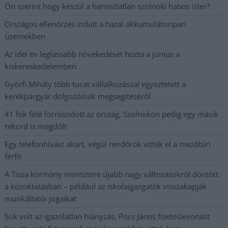
Ön szerint hogy készül a hamisítatlan szolnoki habos isler?
Országos ellenőrzés indult a hazai akkumulátoripari
üzemekben
Az idei év leglassabb növekedését hozta a június a
kiskereskedelemben
Györfi Mihály több tucat vállalkozással egyeztetett a
kerékpárgyár dolgozóinak megsegítéséről
41 fok fölé forrósodott az ország, Szolnokon pedig egy másik
rekord is megdőlt
Egy telefonhívást akart, végül rendőrök vitték el a mezőtúri
férfit
A Tisza kormány minisztere újabb nagy változásokról döntött
a közoktatásban – például az iskolaigazgatók visszakapják
munkáltatói jogaikat
Sok volt az igazolatlan hiányzás, Pócs János fizetéslevonást