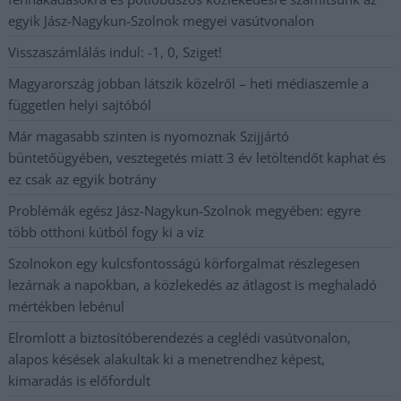
egyik Jász-Nagykun-Szolnok megyei vasútvonalon
Visszaszámlálás indul: -1, 0, Sziget!
Magyarország jobban látszik közelről – heti médiaszemle a
független helyi sajtóból
Már magasabb szinten is nyomoznak Szijjártó
büntetőügyében, vesztegetés miatt 3 év letöltendőt kaphat és
ez csak az egyik botrány
Problémák egész Jász-Nagykun-Szolnok megyében: egyre
több otthoni kútból fogy ki a víz
Szolnokon egy kulcsfontosságú körforgalmat részlegesen
lezárnak a napokban, a közlekedés az átlagost is meghaladó
mértékben lebénul
Elromlott a biztosítóberendezés a ceglédi vasútvonalon,
alapos késések alakultak ki a menetrendhez képest,
kimaradás is előfordult