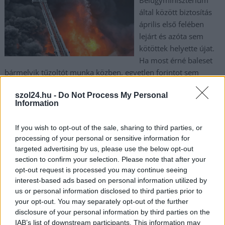
Belügyminisztérium
által között biztosítás
április első felében
lejárt és azóta sem
kötöttek helyette újat.
Ha most érné baleset
bármelyik tűzoltót munka közben, egyetlen forintot sem
kapna semmilyen biztosítótól, mivel nincs élő szerződés.
szol24.hu -
Do Not Process My Personal
Szolnoki és más megyei tűzoltók, tudunk erről?
Information
TOVÁBB OLVASOM
If you wish to opt-out of the sale, sharing to third parties, or
processing of your personal or sensitive information for
,
,
,
JNSZ megyei hírek
biztosítás
Jász-Nagykun-Szolnok megye
lejárt
targeted advertising by us, please use the below opt-out
tűzoltók
section to confirm your selection. Please note that after your
opt-out request is processed you may continue seeing
A kötelező biztosítás éves díja is ugrásszerűen
interest-based ads based on personal information utilized by
us or personal information disclosed to third parties prior to
nőni fog
your opt-out. You may separately opt-out of the further
2022.08.20.
Kiss Lajos
disclosure of your personal information by third parties on the
IAB’s list of downstream participants. This information may