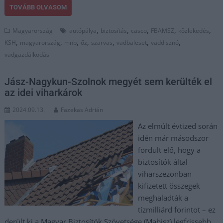
TOVÁBB OLVASOM
,
,
,
,
,
Magyarország
autópálya
biztosítás
casco
FBAMSZ
közlekedés
,
,
,
,
,
,
,
KSH
magyarország
mnb
őz
szarvas
vadbaleset
vaddisznó
vadgazdálkodás
Jász-Nagykun-Szolnok megyét sem kerülték el
az idei viharkárok
2024.09.13.
Fazekas Adrián
Az elmúlt évtized során
idén már másodszor
fordult elő, hogy a
biztosítók által
viharszezonban
kifizetett összegek
meghaladták a
tízmilliárd forintot – ez
derült ki a Magyar Biztosítók Szövetsége (Mabisz) legfrissebb