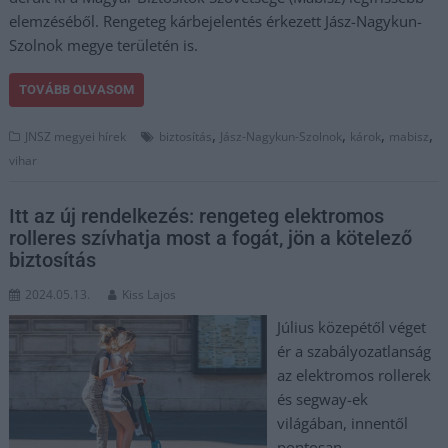
elemzéséből. Rengeteg kárbejelentés érkezett Jász-Nagykun-
Szolnok megye területén is.
TOVÁBB OLVASOM
,
,
,
,
JNSZ megyei hírek
biztosítás
Jász-Nagykun-Szolnok
károk
mabisz
vihar
Itt az új rendelkezés: rengeteg elektromos
rolleres szívhatja most a fogát, jön a kötelező
biztosítás
2024.05.13.
Kiss Lajos
Július közepétől véget
ér a szabályozatlanság
az elektromos rollerek
és segway-ek
világában, innentől
pontosan