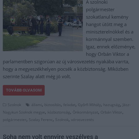
A szolnoki
polgármester
szokatlanul kemény
hangot ütött meg a
miniszterelnökkel és a
kormánnyal szemben.
Igaz, ennek előzménye,
hogy Orbán Viktor a
parlamentben szigorúan az új városvezetés nyakába varrta,
hogy a megyeszékhelyen pocsék a közbiztonság. Miközben
szerinte Szalay alatt még jó volt.
TOVÁBB OLVASOM
,
,
,
,
,
Szolnok
állami
biztosítás
feladat
Győrfi Mihály
hazugság
Jász-
,
,
,
,
Nagykun Szolnok megye
közbiztonság
Önkormányzat
Orbán Viktor
,
,
,
polgármester
Szalay Ferenc
Szolnok
városvezetés
Soha nem volt ennyire veszélyes a