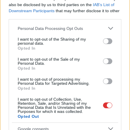
Minden nagy
also be disclosed by us to third parties on the
IAB’s List of
tempóban emelkedik,
Downstream Participants
that may further disclose it to other
kivéve a fizetésünk, az
third parties.
inkább marad egy
Please note that this website/app uses one or more Google
Personal Data Processing Opt Outs
helyben, az egyetlen
services and may gather and store information including but
stabil pont. Autónk
not limited to your visit or usage behaviour. You may click to
I want to opt-out of the Sharing of my
kötelező biztosításának
personal data.
grant or deny consent to Google and its third-party tags to
Opted In
díja pedig akár 50 ezer
use your data for below specified purposes in below Google
forint fölé is nőhet. Ennek egyik oka a biztosítókra kivetett
consent section.
I want to opt-out of the Sale of my
újabb különadók, amit „nem hárítanak át a lakosságra”, mint
Personal Data.
Opted In
tudjuk. Csak valójában mégis. Akár 20 százalékkal, 50 ezer
forint fölé ugorhat a kötelező biztosítás éves átlagdíja, mondta
I want to opt-out of processing my
Personal Data for Targeted Advertising.
az RTL Klub Híradójának egy alkuszcég szakértője. Miután a
Opted In
koronavírus járvány alatt hónapokig csökkentek a tarifák,
jelentős drágulás várható. Az RTL-nek nyilatkozó szakértők
I want to opt-out of Collection, Use,
Retention, Sale, and/or Sharing of my
szerint az áremelkedést egyszerre gerjeszti az…
Personal Data that Is Unrelated with the
Purposes for which it was collected.
Opted Out
TOVÁBB OLVASOM
Google consents