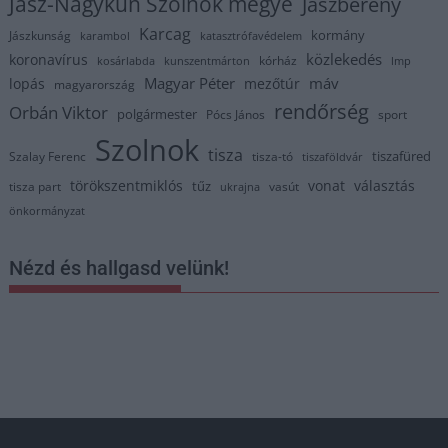
Jász-Nagykun Szolnok megye
Jászberény
Karcag
kormány
Jászkunság
karambol
katasztrófavédelem
közlekedés
koronavírus
kórház
kosárlabda
kunszentmárton
lmp
Magyar Péter
máv
lopás
mezőtúr
magyarország
rendőrség
Orbán Viktor
polgármester
Pócs János
sport
Szolnok
tisza
tiszafüred
Szalay Ferenc
tisza-tó
tiszaföldvár
törökszentmiklós
vonat
választás
tűz
tisza part
vasút
ukrajna
önkormányzat
Nézd és hallgasd velünk!