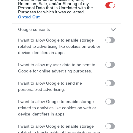
Retention, Sale, and/or Sharing of my
Personal Data that Is Unrelated with the
Purposes for which it was collected.
Opted Out
Google consents
I want to allow Google to enable storage
related to advertising like cookies on web or
device identifiers in apps.
Hírlevél feliratkozás
I want to allow my user data to be sent to
Adja meg keresztnevét:
Adja
Google for online advertising purposes.
meg e-mail címét:
I want to allow Google to send me
Megismertem és elfogadom a
GDPR-szabályzat
ot
personalized advertising.
I want to allow Google to enable storage
related to analytics like cookies on web or
Nem szeretne lemaradni semmiről? Csak egy kattintás, és hírlevelünk a
device identifiers in apps.
legfrissebb információkkal és exkluzív tartalmakkal hétről hétre
postaládájába érkezik!
I want to allow Google to enable storage
related to functionality of the website or app.