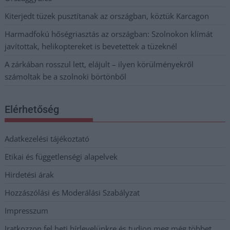
Kiterjedt tüzek pusztítanak az országban, köztük Karcagon
Harmadfokú hőségriasztás az országban: Szolnokon klímát
javítottak, helikoptereket is bevetettek a tüzeknél
A zárkában rosszul lett, elájult – ilyen körülményekről
számoltak be a szolnoki börtönből
Elérhetőség
Adatkezelési tájékoztató
Etikai és függetlenségi alapelvek
Hirdetési árak
Hozzászólási és Moderálási Szabályzat
Impresszum
Iratkozzon fel heti hírlevelünkre és tudjon meg még többet