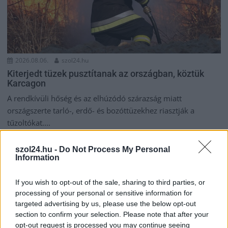
2026.08.06.
szol24.hu
Kiterjedt tüzek pusztítanak az országban, köztük
Karcagon
A rendkívüli hőség és az elhúzódó szárazság miatt
országszerte tarló-, erdő- és bozóttüzekhez riasztják a
tűzoltókat....
Kék hírek
szol24.hu -
Do Not Process My Personal
Information
If you wish to opt-out of the sale, sharing to third parties, or
processing of your personal or sensitive information for
targeted advertising by us, please use the below opt-out
section to confirm your selection. Please note that after your
opt-out request is processed you may continue seeing