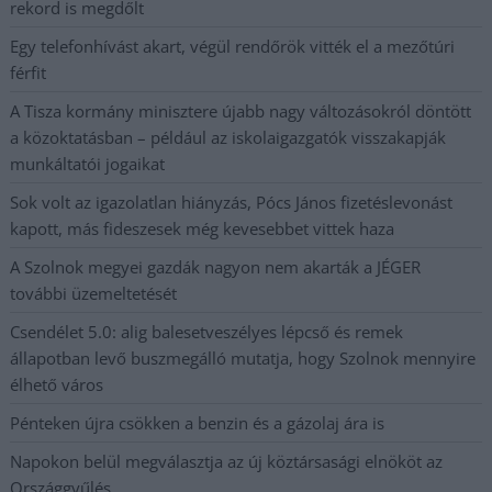
rekord is megdőlt
Egy telefonhívást akart, végül rendőrök vitték el a mezőtúri
férfit
A Tisza kormány minisztere újabb nagy változásokról döntött
a közoktatásban – például az iskolaigazgatók visszakapják
munkáltatói jogaikat
Sok volt az igazolatlan hiányzás, Pócs János fizetéslevonást
kapott, más fideszesek még kevesebbet vittek haza
A Szolnok megyei gazdák nagyon nem akarták a JÉGER
további üzemeltetését
Csendélet 5.0: alig balesetveszélyes lépcső és remek
állapotban levő buszmegálló mutatja, hogy Szolnok mennyire
élhető város
Pénteken újra csökken a benzin és a gázolaj ára is
Napokon belül megválasztja az új köztársasági elnököt az
Országgyűlés