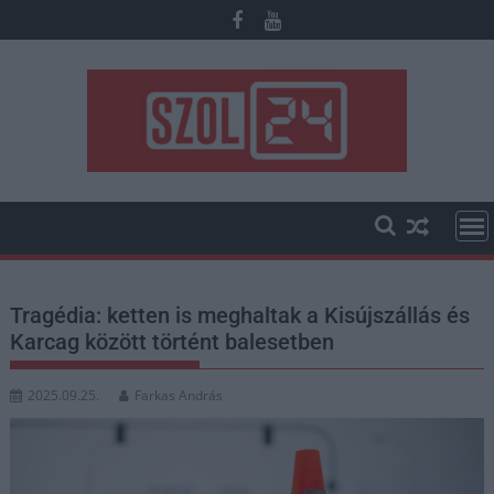
Skip
to
content
Tragédia: ketten is meghaltak a Kisújszállás és
Karcag között történt balesetben
2025.09.25.
Farkas András