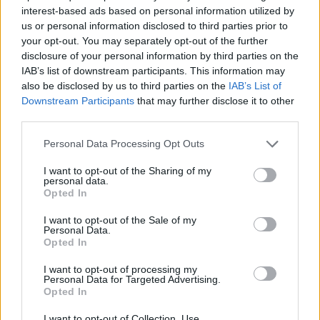
interest-based ads based on personal information utilized by
us or personal information disclosed to third parties prior to
your opt-out. You may separately opt-out of the further
disclosure of your personal information by third parties on the
IAB’s list of downstream participants. This information may
also be disclosed by us to third parties on the
IAB’s List of
2026.08.05.
Horváth Zsolt
Downstream Participants
that may further disclose it to other
Hatalmas lángok csaptak fel Szolnokon
third parties.
Nem indult nyugodtan a szerda reggel Szolnokon, ugyanis
Please note that this website/app uses one or more Google
Personal Data Processing Opt Outs
egy nagy kiterjedésű tűzeset miatt több egységnek is...
services and may gather and store information including but
not limited to your visit or usage behaviour. You may click to
I want to opt-out of the Sharing of my
Kék hírek
personal data.
grant or deny consent to Google and its third-party tags to
Opted In
use your data for below specified purposes in below Google
consent section.
I want to opt-out of the Sale of my
Personal Data.
Opted In
I want to opt-out of processing my
Personal Data for Targeted Advertising.
Opted In
I want to opt-out of Collection, Use,