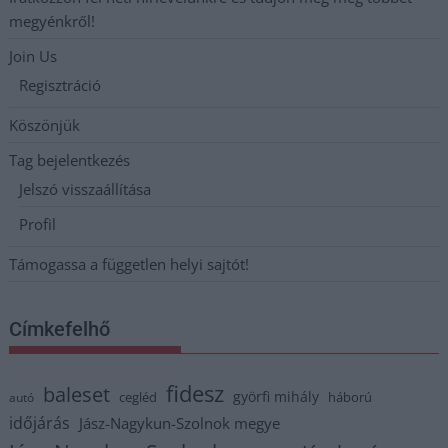
megyénkről!
Join Us
Regisztráció
Köszönjük
Tag bejelentkezés
Jelszó visszaállítása
Profil
Támogassa a független helyi sajtót!
Címkefelhő
fidesz
baleset
györfi mihály
cegléd
háború
autó
időjárás
Jász-Nagykun-Szolnok megye