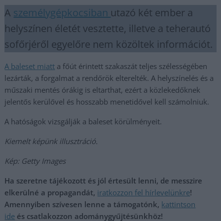
A
személygépkocsiban
utazó két ember a
helyszínen életét vesztette, illetve a teherautó
sofőrjéről egyelőre nem közöltek információt.
A baleset miatt
a főút érintett szakaszát teljes szélességében
lezárták, a forgalmat a rendőrök elterelték. A helyszínelés és a
műszaki mentés órákig is eltarthat, ezért a közlekedőknek
jelentős kerülővel és hosszabb menetidővel kell számolniuk.
A hatóságok vizsgálják a baleset körülményeit.
Kiemelt képünk illusztráció.
Kép: Getty Images
Ha szeretne tájékozott és jól értesült lenni, de messzire
elkerülné a propagandát,
iratkozzon fel hírlevelünkre
!
Amennyiben szívesen lenne a támogatónk,
kattintson
ide
és csatlakozzon adománygyűjtésünkhöz!