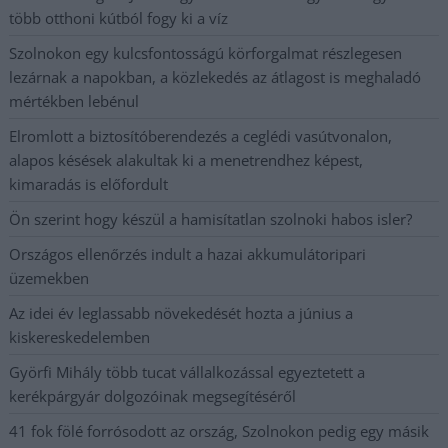
több otthoni kútból fogy ki a víz
Szolnokon egy kulcsfontosságú körforgalmat részlegesen
lezárnak a napokban, a közlekedés az átlagost is meghaladó
mértékben lebénul
Elromlott a biztosítóberendezés a ceglédi vasútvonalon,
alapos késések alakultak ki a menetrendhez képest,
kimaradás is előfordult
Ön szerint hogy készül a hamisítatlan szolnoki habos isler?
Országos ellenőrzés indult a hazai akkumulátoripari
üzemekben
Az idei év leglassabb növekedését hozta a június a
kiskereskedelemben
Györfi Mihály több tucat vállalkozással egyeztetett a
kerékpárgyár dolgozóinak megsegítéséről
41 fok fölé forrósodott az ország, Szolnokon pedig egy másik