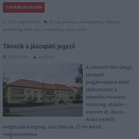
TOVÁBB OLVASOM
,
,
,
,
JNSZ megyei hírek
25 fok
áramlás
felmelegedés
időjárás
,
,
,
,
Jászkunság
kora nyár
melegedés
nyári
váltás
Távozik a jászapáti jegyző
2025.02.28.
szol24.hu
A váltásról Illés Gergő,
Jászapáti
polgármestere adott
tájékoztatást a
település hivatalos
közösségi oldalán –
eszerint dr. Boros
Anikó vezetői
megbízatása tegnap, azaz február 27-én került
megszüntetésre.