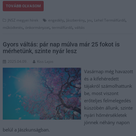
TOVÁBB OLVASOM
,
,
,
,
JNSZ megyei hírek
engedély
Jászberény
jvv
Lehel Termálfürdő
,
,
,
működtetés
önkormányzat
termálfürdő
váltás
Gyors váltás: pár nap múlva már 25 fokot is
mérhetünk, szinte nyár lesz
2025.04.09.
Kiss Lajos
Vasárnap még havazott
és a kifehéredett
tájakról számolhattunk
be, most viszont
erőteljes felmelegedés
küszöbén állunk, szinte
nyári hőmérsékletek
jönnek néhány napon
belül a Jászkunságban.