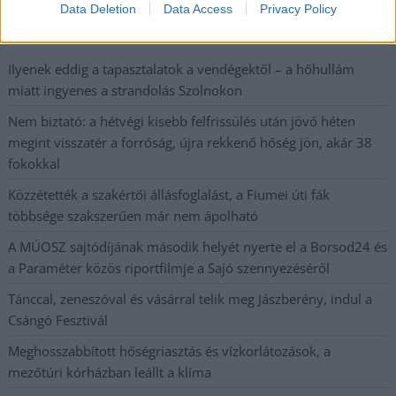
Data Deletion
Data Access
Privacy Policy
A SZOL24 legfrissebb 24 cikke
Ilyenek eddig a tapasztalatok a vendégektől – a hőhullám
miatt ingyenes a strandolás Szolnokon
Nem biztató: a hétvégi kisebb felfrissülés után jövő héten
megint visszatér a forróság, újra rekkenő hőség jön, akár 38
fokokkal
Közzétették a szakértői állásfoglalást, a Fiumei úti fák
többsége szakszerűen már nem ápolható
A MÚOSZ sajtódíjának második helyét nyerte el a Borsod24 és
a Paraméter közös riportfilmje a Sajó szennyezéséről
Tánccal, zeneszóval és vásárral telik meg Jászberény, indul a
Csángó Fesztivál
Meghosszabbított hőségriasztás és vízkorlátozások, a
mezőtúri kórházban leállt a klíma