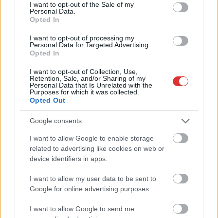
consent section.
I want to opt-out of the Sale of my
netán szabályosan előrefoglalt helyjeggyel is. Tökéletesen
Personal Data.
alátámasztják, hogy bár nem kötelező a helyjegy megváltása,
Opted In
annak hiányában simán lemaradhatunk a buszról, de még
I want to opt-out of processing my
akár azzal együtt is.
Personal Data for Targeted Advertising.
Opted In
TOVÁBB OLVASOM
I want to opt-out of Collection, Use,
Retention, Sale, and/or Sharing of my
Personal Data that Is Unrelated with the
,
,
,
,
Magyarország
ajánlott
állásfoglalás
helyjegy
hivatalos
Purposes for which it was collected.
,
,
,
,
,
Jászkunság
kötelező
utazás
válaszok
váltás
volánbusz
Opted Out
Google consents
I want to allow Google to enable storage
related to advertising like cookies on web or
device identifiers in apps.
I want to allow my user data to be sent to
Google for online advertising purposes.
I want to allow Google to send me