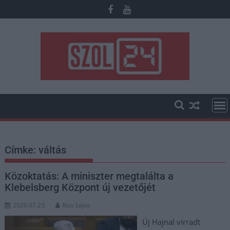
Skip
to
content
Címke:
váltás
Közoktatás: A miniszter megtalálta a
Klebelsberg Központ új vezetőjét
2026.07.23.
Kiss Lajos
Új Hajnal virradt