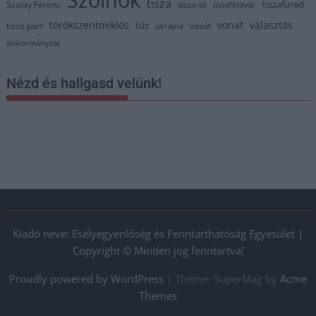
Szolnok
tisza
tiszafüred
Szalay Ferenc
tisza-tó
tiszaföldvár
törökszentmiklós
vonat
választás
tűz
tisza part
vasút
ukrajna
önkormányzat
Nézd és hallgasd velünk!
Kiadó neve: Esélyegyenlőség és Fenntarthatóság Egyesület |
Copyright © Minden jog fenntartva!
Proudly powered by WordPress
|
Theme: SuperMag by
Acme
Themes