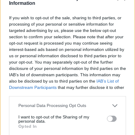
Information
munkáját, most közös megegyezéssel történik a váltás.
TOVÁBB OLVASOM
If you wish to opt-out of the sale, sharing to third parties, or
processing of your personal or sensitive information for
targeted advertising by us, please use the below opt-out
,
,
,
,
JNSZ megyei hírek
Jászberény
jegyző
munka
seres krisztina
section to confirm your selection. Please note that after your
,
távozás
váltás
opt-out request is processed you may continue seeing
interest-based ads based on personal information utilized by
A Volánbusz hivatalos állásfoglalása
us or personal information disclosed to third parties prior to
gyakorlatilag megerősíti az összes félelmünket
your opt-out. You may separately opt-out of the further
disclosure of your personal information by third parties on the
2024.09.13.
Kiss Lajos
IAB’s list of downstream participants. This information may
also be disclosed by us to third parties on the
IAB’s List of
Az új rendszer
Downstream Participants
that may further disclose it to other
augusztusi bevezetése
third parties.
óta rengeteg utasban
merültek fel kételyek,
Please note that this website/app uses one or more Google
Personal Data Processing Opt Outs
services and may gather and store information including but
félelmek, hogy esetleg
not limited to your visit or usage behaviour. You may click to
I want to opt-out of the Sharing of my
lemaradhat-e a járatról
personal data.
grant or deny consent to Google and its third-party tags to
szabályosan
Opted In
use your data for below specified purposes in below Google
megváltott jeggyel,