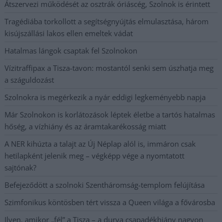
Átszervezi működését az osztrák óriáscég, Szolnok is érintett
Tragédiába torkollott a segítségnyújtás elmulasztása, három
kisújszállási lakos ellen emeltek vádat
Hatalmas lángok csaptak fel Szolnokon
Vízitraffipax a Tisza-tavon: mostantól senki sem úszhatja meg
a száguldozást
Szolnokra is megérkezik a nyár eddigi legkeményebb napja
Már Szolnokon is korlátozások léptek életbe a tartós hatalmas
hőség, a vízhiány és az áramtakarékosság miatt
A NER kihúzta a talajt az Új Néplap alól is, immáron csak
hetilapként jelenik meg – végképp vége a nyomtatott
sajtónak?
Befejeződött a szolnoki Szentháromság-templom felújítása
Szimfonikus köntösben tért vissza a Queen világa a fővárosba
Ilyen, amikor „fél” a Tisza – a durva csapadékhiány nagyon