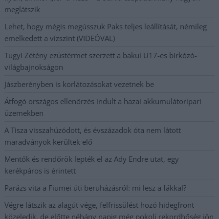
meglátszik
Lehet, hogy mégis megússzuk Paks teljes leállítását, némileg
emelkedett a vízszint (VIDEÓVAL)
Tugyi Zétény ezüstérmet szerzett a bakui U17-es birkózó-
világbajnokságon
Jászberényben is korlátozásokat vezetnek be
Átfogó országos ellenőrzés indult a hazai akkumulátoripari
üzemekben
A Tisza visszahúzódott, és évszázadok óta nem látott
maradványok kerültek elő
Mentők és rendőrök lepték el az Ady Endre utat, egy
kerékpáros is érintett
Parázs vita a Fiumei úti beruházásról: mi lesz a fákkal?
Végre látszik az alagút vége, felfrissülést hozó hidegfront
közeledik, de előtte néhány napig még pokoli rekordhőség jön