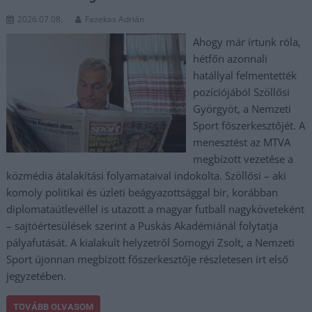
2026.07.08.
Fazekas Adrián
Ahogy már írtunk róla,
hétfőn azonnali
hatállyal felmentették
pozíciójából Szöllősi
Györgyöt, a Nemzeti
Sport főszerkesztőjét. A
menesztést az MTVA
megbízott vezetése a
közmédia átalakítási folyamataival indokolta. Szöllősi – aki
komoly politikai és üzleti beágyazottsággal bír, korábban
diplomataútlevéllel is utazott a magyar futball nagyköveteként
– sajtóértesülések szerint a Puskás Akadémiánál folytatja
pályafutását. A kialakult helyzetről Somogyi Zsolt, a Nemzeti
Sport újonnan megbízott főszerkesztője részletesen írt első
jegyzetében.
TOVÁBB OLVASOM