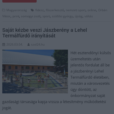
,
,
,
,
Magyarország
fidesz
főszerkesztő
nemzeti sport
online
Orbán
,
,
,
,
,
,
Viktor
print
somogyi zsolt
sport
szöllősi györgy
újság
váltás
Saját kézbe veszi Jászberény a Lehel
Termálfürdő irányítását
2026.03.04.
szol24.hu
Hét esztendőnyi külsős
üzemeltetés után
jelentős fordulat áll be
a jászberényi Lehel
Termálfürdő életében,
miután a városvezetés
úgy döntött, az
önkormányzat saját
gazdasági társasága kapja vissza a létesítmény működtetési
jogát.