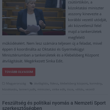
csütörtökön, a
közoktatási miniszter
asszony kinevezte a
korábbi vezető utódját,
aki közvetlenül felel
majd a tankerületek
megfelelő
működéséért. Nem lesz számára teljesen új a feladat, mivel
éppen ő koordinálta az Oktatási és Gyermekügyi
Minisztériumban a tankerületek és a Klebelsberg Központ
átvilágítását. Megérkezett Sinka Edit.
TOVÁBB OLVASOM
,
,
,
,
Magyarország
átvilágítás
fidesz
klebelsberg központ
kormány
,
,
,
,
,
,
közoktatás
lannert judit
miniszter
sinka edit
tisza
váltás
vezető
Feszültség és politikai nyomás a Nemzeti Sport
szerkesztőségben