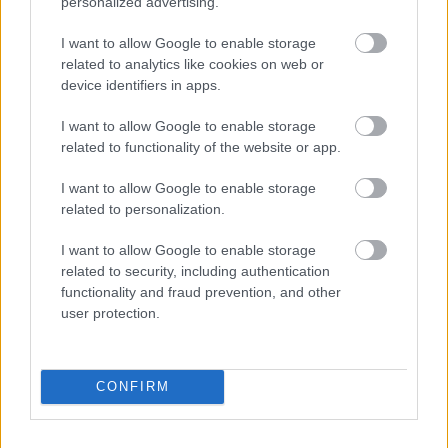
personalized advertising.
I want to allow Google to enable storage
related to analytics like cookies on web or
device identifiers in apps.
I want to allow Google to enable storage
related to functionality of the website or app.
Hírlevél feliratkozás
I want to allow Google to enable storage
related to personalization.
Adja meg keresztnevét:
Adja
meg e-mail címét:
I want to allow Google to enable storage
related to security, including authentication
Megismertem és elfogadom a
GDPR-szabályzat
ot
functionality and fraud prevention, and other
user protection.
Nem szeretne lemaradni semmiről? Csak egy kattintás, és hírlevelünk a
legfrissebb információkkal és exkluzív tartalmakkal hétről hétre
CONFIRM
postaládájába érkezik!