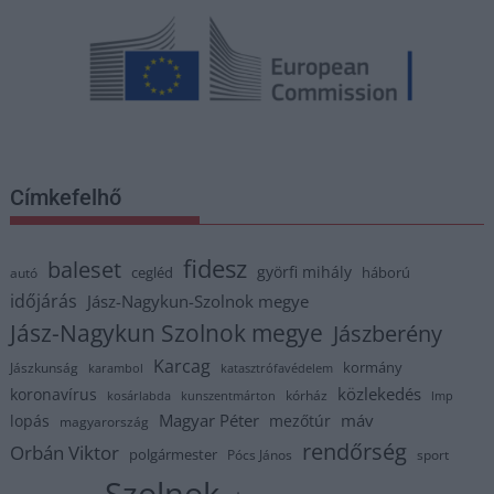
Címkefelhő
fidesz
baleset
györfi mihály
cegléd
háború
autó
időjárás
Jász-Nagykun-Szolnok megye
Jász-Nagykun Szolnok megye
Jászberény
Karcag
kormány
Jászkunság
karambol
katasztrófavédelem
közlekedés
koronavírus
kórház
kosárlabda
kunszentmárton
lmp
Magyar Péter
máv
lopás
mezőtúr
magyarország
rendőrség
Orbán Viktor
polgármester
Pócs János
sport