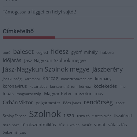
Támogassa a független helyi sajtót!
Címkefelhő
fidesz
baleset
györfi mihály
cegléd
háború
autó
időjárás
Jász-Nagykun-Szolnok megye
Jász-Nagykun Szolnok megye
Jászberény
Karcag
kormány
Jászkunság
karambol
katasztrófavédelem
közlekedés
koronavírus
kórház
kosárlabda
kunszentmárton
lmp
Magyar Péter
máv
lopás
mezőtúr
magyarország
rendőrség
Orbán Viktor
polgármester
Pócs János
sport
Szolnok
tisza
tiszafüred
Szalay Ferenc
tisza-tó
tiszaföldvár
törökszentmiklós
vonat
választás
tűz
tisza part
vasút
ukrajna
önkormányzat