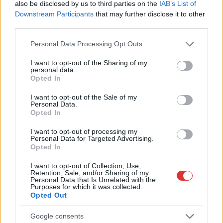
also be disclosed by us to third parties on the
IAB’s List of
Óriási, több mint két méteres harcsát fogott a Tiszán a 13 éves
Downstream Participants
that may further disclose it to other
fiú (VIDEÓVAL)
third parties.
Hétfőn kezdik, csütörtökön végeznek – lezárás miatt
Please note that this website/app uses one or more Google
Personal Data Processing Opt Outs
fennakadásokra és pótlóbuszos közlekedésre számítsunk az
services and may gather and store information including but
egyik Jász-Nagykun-Szolnok megyei vasútvonalon
not limited to your visit or usage behaviour. You may click to
I want to opt-out of the Sharing of my
personal data.
grant or deny consent to Google and its third-party tags to
Visszaszámlálás indul: -1, 0, Sziget!
Opted In
use your data for below specified purposes in below Google
consent section.
Magyarország jobban látszik közelről – heti médiaszemle a
I want to opt-out of the Sale of my
Personal Data.
független helyi sajtóból
Opted In
Már magasabb szinten is nyomoznak Szijjártó
I want to opt-out of processing my
büntetőügyében, vesztegetés miatt 3 év letöltendőt kaphat és
Personal Data for Targeted Advertising.
Opted In
ez csak az egyik botrány
Problémák egész Jász-Nagykun-Szolnok megyében: egyre
I want to opt-out of Collection, Use,
Retention, Sale, and/or Sharing of my
több otthoni kútból fogy ki a víz
Personal Data that Is Unrelated with the
Purposes for which it was collected.
Szolnokon egy kulcsfontosságú körforgalmat részlegesen
Opted Out
lezárnak a napokban, a közlekedés az átlagost is meghaladó
Google consents
mértékben lebénul