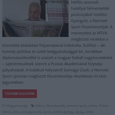
hétfőn azonnali
hatállyal felmentették
pozíciójából Szöllősi
Györgyöt, a Nemzeti
Sport főszerkesztőjét. A
menesztést az MTVA
megbízott vezetése a
közmédia átalakítási folyamataival indokolta. Szöllősi – aki
komoly politikai és üzleti beágyazottsággal bír, korábban
diplomataútlevéllel is utazott a magyar futball nagyköveteként
– sajtóértesülések szerint a Puskás Akadémiánál folytatja
pályafutását. A kialakult helyzetről Somogyi Zsolt, a Nemzeti
Sport újonnan megbízott főszerkesztője részletesen írt első
jegyzetében.
TOVÁBB OLVASOM
,
,
,
,
Magyarország
fidesz
főszerkesztő
nemzeti sport
online
Orbán
,
,
,
,
,
,
Viktor
print
somogyi zsolt
sport
szöllősi györgy
újság
váltás