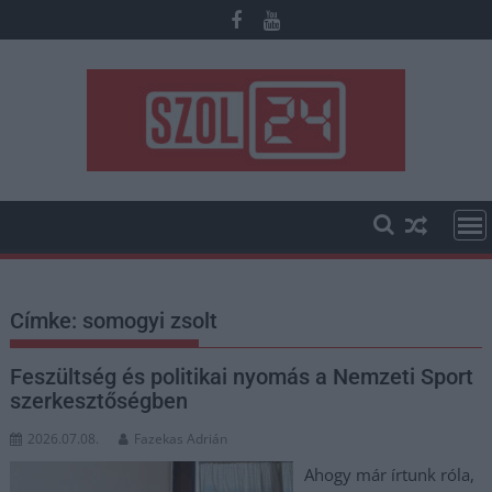
Skip
to
content
Címke:
somogyi zsolt
Feszültség és politikai nyomás a Nemzeti Sport
szerkesztőségben
2026.07.08.
Fazekas Adrián
Ahogy már írtunk róla,