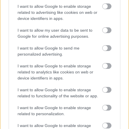
I want to allow Google to enable storage
Elromlott a biztosítóberendezés a ceglédi vasútvonalon,
related to advertising like cookies on web or
alapos késések alakultak ki a menetrendhez képest,
device identifiers in apps.
kimaradás is előfordult
I want to allow my user data to be sent to
Ön szerint hogy készül a hamisítatlan szolnoki habos isler?
Google for online advertising purposes.
Országos ellenőrzés indult a hazai akkumulátoripari
I want to allow Google to send me
üzemekben
personalized advertising.
Az idei év leglassabb növekedését hozta a június a
kiskereskedelemben
I want to allow Google to enable storage
related to analytics like cookies on web or
Györfi Mihály több tucat vállalkozással egyeztetett a
device identifiers in apps.
kerékpárgyár dolgozóinak megsegítéséről
I want to allow Google to enable storage
41 fok fölé forrósodott az ország, Szolnokon pedig egy másik
related to functionality of the website or app.
rekord is megdőlt
I want to allow Google to enable storage
Egy telefonhívást akart, végül rendőrök vitték el a mezőtúri
related to personalization.
férfit
I want to allow Google to enable storage
A Tisza kormány minisztere újabb nagy változásokról döntött