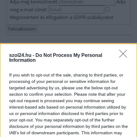
Adja meg keresztnevét:
Adja
meg e-mail címét:
Megismertem és elfogadom a
GDPR-szabályzat
ot
Nem szeretne lemaradni semmiről? Csak egy kattintás, és hírlevelünk a
legfrissebb információkkal és exkluzív tartalmakkal hétről hétre
szol24.hu -
Do Not Process My Personal
postaládájába érkezik!
Information
If you wish to opt-out of the sale, sharing to third parties, or
A SZOL24 legfrissebb 24 cikke
processing of your personal or sensitive information for
targeted advertising by us, please use the below opt-out
Baka András egy hónapja még a Tiszától független államfőről
section to confirm your selection. Please note that after your
opt-out request is processed you may continue seeing
beszélt – most elfogadta Magyar Péterék felkérését
interest-based ads based on personal information utilized by
Drágább lett Magyarország, de vajon jobb is? – kemény kritika
us or personal information disclosed to third parties prior to
a hazai turizmusról
your opt-out. You may separately opt-out of the further
disclosure of your personal information by third parties on the
A Tisza Párt Dr. Baka Andrást jelöli köztársasági elnöknek
IAB’s list of downstream participants. This information may