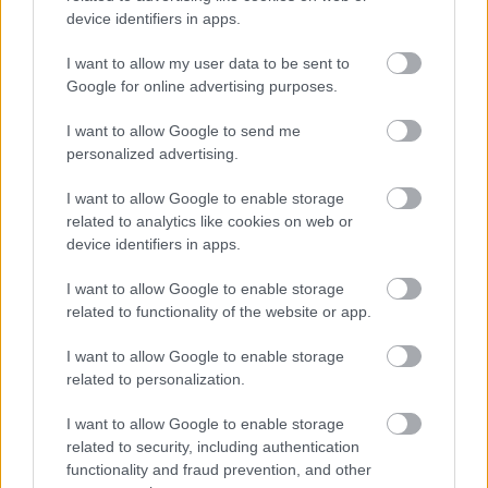
device identifiers in apps.
I want to allow my user data to be sent to
Google for online advertising purposes.
I want to allow Google to send me
personalized advertising.
I want to allow Google to enable storage
related to analytics like cookies on web or
device identifiers in apps.
I want to allow Google to enable storage
related to functionality of the website or app.
Hírlevél feliratkozás
I want to allow Google to enable storage
related to personalization.
Adja meg keresztnevét:
Adja
meg e-mail címét:
I want to allow Google to enable storage
Megismertem és elfogadom a
GDPR-szabályzat
ot
related to security, including authentication
functionality and fraud prevention, and other