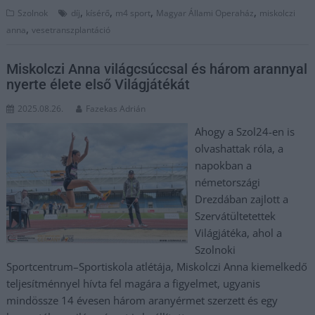
,
,
,
,
Szolnok
díj
kísérő
m4 sport
Magyar Állami Operaház
miskolczi
,
anna
vesetranszplantáció
Miskolczi Anna világcsúccsal és három arannyal
nyerte élete első Világjátékát
2025.08.26.
Fazekas Adrián
Ahogy a Szol24-en is
olvashattak róla, a
napokban a
németországi
Drezdában zajlott a
Szervátültetettek
Világjátéka, ahol a
Szolnoki
Sportcentrum–Sportiskola atlétája, Miskolczi Anna kiemelkedő
teljesítménnyel hívta fel magára a figyelmet, ugyanis
mindössze 14 évesen három aranyérmet szerzett és egy