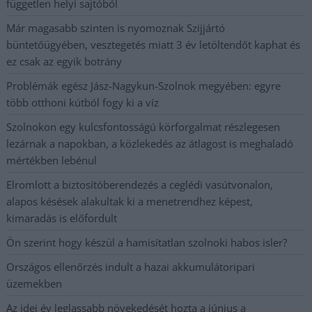
független helyi sajtóból
Már magasabb szinten is nyomoznak Szijjártó
büntetőügyében, vesztegetés miatt 3 év letöltendőt kaphat és
ez csak az egyik botrány
Problémák egész Jász-Nagykun-Szolnok megyében: egyre
több otthoni kútból fogy ki a víz
Szolnokon egy kulcsfontosságú körforgalmat részlegesen
lezárnak a napokban, a közlekedés az átlagost is meghaladó
mértékben lebénul
Elromlott a biztosítóberendezés a ceglédi vasútvonalon,
alapos késések alakultak ki a menetrendhez képest,
kimaradás is előfordult
Ön szerint hogy készül a hamisítatlan szolnoki habos isler?
Országos ellenőrzés indult a hazai akkumulátoripari
üzemekben
Az idei év leglassabb növekedését hozta a június a