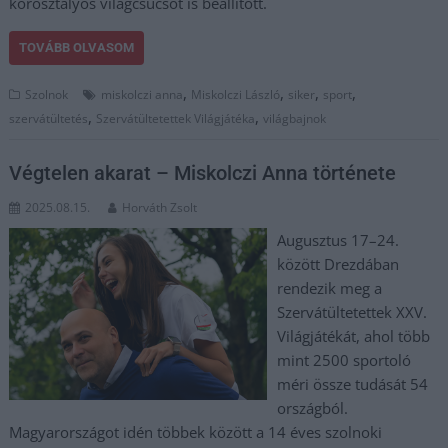
korosztályos világcsúcsot is beállított.
TOVÁBB OLVASOM
,
,
,
,
Szolnok
miskolczi anna
Miskolczi László
siker
sport
,
,
szervátültetés
Szervátültetettek Világjátéka
világbajnok
Végtelen akarat – Miskolczi Anna története
2025.08.15.
Horváth Zsolt
Augusztus 17–24.
között Drezdában
rendezik meg a
Szervátültetettek XXV.
Világjátékát, ahol több
mint 2500 sportoló
méri össze tudását 54
országból.
Magyarországot idén többek között a 14 éves szolnoki