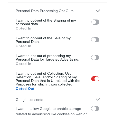
third parties.
Világjátékának, ahol
több mint 2500
Please note that this website/app uses one or more Google
Personal Data Processing Opt Outs
sportoló érkezik 54
services and may gather and store information including but
not limited to your visit or usage behaviour. You may click to
I want to opt-out of the Sharing of my
országból, hogy összemérje erejét és kitartását. A
personal data.
grant or deny consent to Google and its third-party tags to
szervátültetés nem a történet vége, hanem egy új fejezet
Opted In
use your data for below specified purposes in below Google
kezdete, ezt az üzenetet szeretné közvetíteni az esemény,
consent section.
I want to opt-out of the Sale of my
ráadásul Jász-Nagykun Szolnok megyéből idén négy
Personal Data.
versenyző is elutazik, hogy részt vegyen ezen a különleges,
Opted In
életigenlő sporteseményen.
I want to opt-out of processing my
Personal Data for Targeted Advertising.
Opted In
TOVÁBB OLVASOM
I want to opt-out of Collection, Use,
,
,
,
JNSZ megyei hírek
berente judit
czakóné szabó mária
drezda
Retention, Sale, and/or Sharing of my
Personal Data that Is Unrelated with the
,
,
,
,
,
esemény
képes zoltán
miskolczi anna
sport
Szervátültetettek Világjátéka
Purposes for which it was collected.
,
válogatott
verseny
Opted Out
Google consents
I want to allow Google to enable storage
related to advertising like cookies on web or