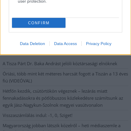
user protection.
Nem szeretne lemaradni semmiről? Csak egy kattintás, és hírlevelünk a
legfrissebb információkkal és exkluzív tartalmakkal hétről hétre
CONFIRM
postaládájába érkezik!
Data Deletion
Data Access
Privacy Policy
A SZOL24 legfrissebb 24 cikke
A Tisza Párt Dr. Baka Andrást jelöli köztársasági elnöknek
Óriási, több mint két méteres harcsát fogott a Tiszán a 13 éves
fiú (VIDEÓVAL)
Hétfőn kezdik, csütörtökön végeznek – lezárás miatt
fennakadásokra és pótlóbuszos közlekedésre számítsunk az
egyik Jász-Nagykun-Szolnok megyei vasútvonalon
Visszaszámlálás indul: -1, 0, Sziget!
Magyarország jobban látszik közelről – heti médiaszemle a