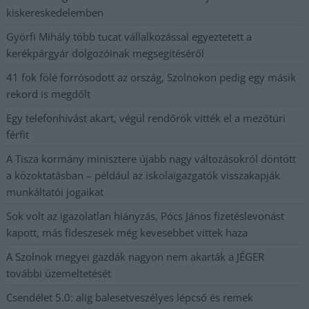
kiskereskedelemben
Györfi Mihály több tucat vállalkozással egyeztetett a
kerékpárgyár dolgozóinak megsegítéséről
41 fok fölé forrósodott az ország, Szolnokon pedig egy másik
rekord is megdőlt
Egy telefonhívást akart, végül rendőrök vitték el a mezőtúri
férfit
A Tisza kormány minisztere újabb nagy változásokról döntött
a közoktatásban – például az iskolaigazgatók visszakapják
munkáltatói jogaikat
Sok volt az igazolatlan hiányzás, Pócs János fizetéslevonást
kapott, más fideszesek még kevesebbet vittek haza
A Szolnok megyei gazdák nagyon nem akarták a JÉGER
további üzemeltetését
Csendélet 5.0: alig balesetveszélyes lépcső és remek