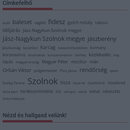
Címkefelhő
fidesz
baleset
györfi mihály
cegléd
háború
autó
időjárás
Jász-Nagykun-Szolnok megye
Jász-Nagykun Szolnok megye
Jászberény
Karcag
kormány
Jászkunság
karambol
katasztrófavédelem
közlekedés
koronavírus
kórház
kosárlabda
kunszentmárton
lmp
Magyar Péter
máv
lopás
mezőtúr
magyarország
rendőrség
Orbán Viktor
polgármester
Pócs János
sport
Szolnok
tisza
tiszafüred
Szalay Ferenc
tisza-tó
tiszaföldvár
törökszentmiklós
vonat
választás
tűz
tisza part
vasút
ukrajna
önkormányzat
Nézd és hallgasd velünk!