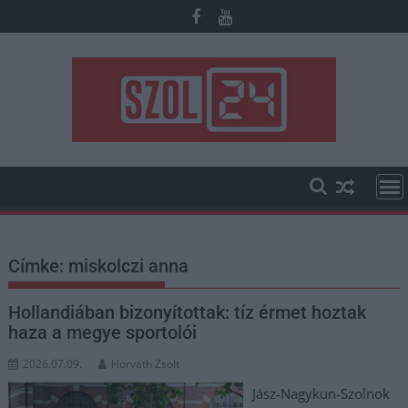
Skip
to
content
Címke:
miskolczi anna
Hollandiában bizonyítottak: tíz érmet hoztak
haza a megye sportolói
2026.07.09.
Horváth Zsolt
Jász-Nagykun-Szolnok