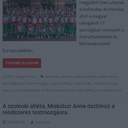
megyéből öten utaztak
a hollandiai Arnhembe,
ahol a magyar
válogatott 11
sportágban szerepelt a
Szervátültetettek és
Művesekezeltek
Európa-játékán.
TOVÁBB OLVASOM
,
,
,
JNSZ megyei hírek
Arnhem
berente judit
czakóné szabó mária
,
,
,
,
Jász-Nagykun Szolnok megye
képes zoltán
Lukács Edit
miskolczi anna
,
,
sport
Szervátültetettek és Művesekezeltek Európa-játéka
transzplantáció
A szolnoki atléta, Miskolczi Anna ösztönöz a
rendszeres testmozgásra
2026.05.26.
szol24.hu