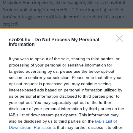
Miskolczi Anna képviseli, aki édesapjától, Miskolczi Lászlótól –
Szolnok volt alpolgármesterétől – 2,5 éve kapott új vesét. A
történetük egyszerre szól küzdelemről, szeretetről és a sport
erejéről.
TOVÁBB OLVASOM
szol24.hu -
Do Not Process My Personal
Information
,
,
,
Szolnok
küzdés
miskolczi anna
Miskolczi László
Szervátültetettek
,
,
Világjátéka
Szolnok
vesetranszplantáció
If you wish to opt-out of the sale, sharing to third parties, or
processing of your personal or sensitive information for
targeted advertising by us, please use the below opt-out
„Neked is sikerülhet!” – Négy Szolnok megyei
section to confirm your selection. Please note that after your
sportoló a Szervátültetettek Világjátékán
opt-out request is processed you may continue seeing
interest-based ads based on personal information utilized by
2025.08.13.
Fazekas Adrián
us or personal information disclosed to third parties prior to
Augusztus 17–24.
your opt-out. You may separately opt-out of the further
között a németországi
disclosure of your personal information by third parties on the
Drezda lesz a
IAB’s list of downstream participants. This information may
also be disclosed by us to third parties on the
IAB’s List of
házigazdája a
Downstream Participants
that may further disclose it to other
Szervátültetettek XXV.