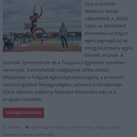
Újra a szolnoki
Miskolczi Annát
választották a „Millió
Lépés az Iskoládért”
elnevezésű országos
egészségmegőrző és
mozgáskampány egyik
kiemelt arcának. A
Szolnoki Sportcentrum és a Trappancs Egyesület színeiben
versenyző, transzplantált világbajnok atléta ezúttal
kifejezetten a hölgyek egészségtudatosságára, a preventív
szűrővizsgálatok lényegességére, valamint a mindennapi
fizikai aktivitás jótékony hatásaira fókuszálva adja át a
program üzeneteit.
TOVÁBB OLVASOM
,
,
,
,
,
Szolnok
egészség
kampány
miskolczi anna
mozgás
sport
,
,
sportoló
Szolnok
testmozgás