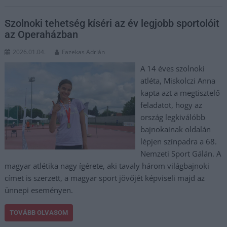
Szolnoki tehetség kíséri az év legjobb sportolóit
az Operaházban
2026.01.04.
Fazekas Adrián
A 14 éves szolnoki
atléta, Miskolczi Anna
kapta azt a megtisztelő
feladatot, hogy az
ország legkiválóbb
bajnokainak oldalán
lépjen színpadra a 68.
Nemzeti Sport Gálán. A
magyar atlétika nagy ígérete, aki tavaly három világbajnoki
címet is szerzett, a magyar sport jövőjét képviseli majd az
ünnepi eseményen.
TOVÁBB OLVASOM