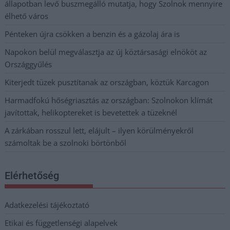
állapotban levő buszmegálló mutatja, hogy Szolnok mennyire
élhető város
Pénteken újra csökken a benzin és a gázolaj ára is
Napokon belül megválasztja az új köztársasági elnököt az
Országgyűlés
Kiterjedt tüzek pusztítanak az országban, köztük Karcagon
Harmadfokú hőségriasztás az országban: Szolnokon klímát
javítottak, helikoptereket is bevetettek a tüzeknél
A zárkában rosszul lett, elájult – ilyen körülményekről
számoltak be a szolnoki börtönből
Elérhetőség
Adatkezelési tájékoztató
Etikai és függetlenségi alapelvek