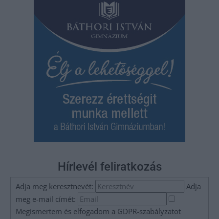
Hírlevél feliratkozás
Adja meg keresztnevét:
Adja
meg e-mail címét:
Megismertem és elfogadom a
GDPR-szabályzat
ot