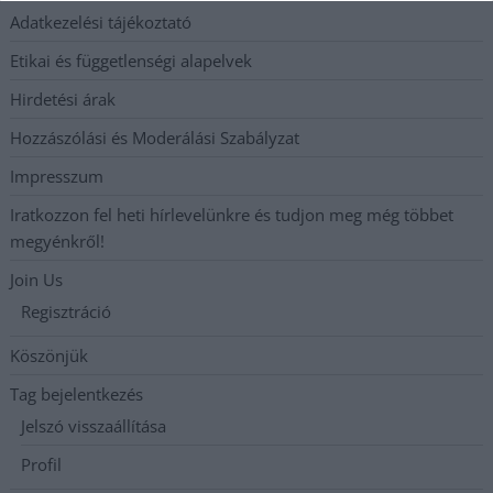
Adatkezelési tájékoztató
Etikai és függetlenségi alapelvek
Hirdetési árak
Hozzászólási és Moderálási Szabályzat
Impresszum
Iratkozzon fel heti hírlevelünkre és tudjon meg még többet
megyénkről!
Join Us
Regisztráció
Köszönjük
Tag bejelentkezés
Jelszó visszaállítása
Profil