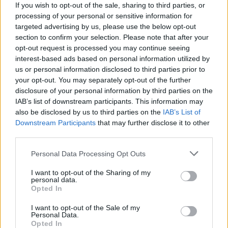
If you wish to opt-out of the sale, sharing to third parties, or
Elromlott a biztosítóberendezés a ceglédi vasútvonalon,
processing of your personal or sensitive information for
alapos késések alakultak ki a menetrendhez képest,
targeted advertising by us, please use the below opt-out
kimaradás is előfordult
section to confirm your selection. Please note that after your
opt-out request is processed you may continue seeing
Ön szerint hogy készül a hamisítatlan szolnoki habos isler?
interest-based ads based on personal information utilized by
Országos ellenőrzés indult a hazai akkumulátoripari
us or personal information disclosed to third parties prior to
üzemekben
your opt-out. You may separately opt-out of the further
disclosure of your personal information by third parties on the
Az idei év leglassabb növekedését hozta a június a
IAB’s list of downstream participants. This information may
kiskereskedelemben
also be disclosed by us to third parties on the
IAB’s List of
Downstream Participants
that may further disclose it to other
Györfi Mihály több tucat vállalkozással egyeztetett a
third parties.
kerékpárgyár dolgozóinak megsegítéséről
Please note that this website/app uses one or more Google
Personal Data Processing Opt Outs
41 fok fölé forrósodott az ország, Szolnokon pedig egy másik
services and may gather and store information including but
rekord is megdőlt
not limited to your visit or usage behaviour. You may click to
I want to opt-out of the Sharing of my
personal data.
grant or deny consent to Google and its third-party tags to
Egy telefonhívást akart, végül rendőrök vitték el a mezőtúri
Opted In
use your data for below specified purposes in below Google
férfit
consent section.
I want to opt-out of the Sale of my
Personal Data.
A Tisza kormány minisztere újabb nagy változásokról döntött
Opted In