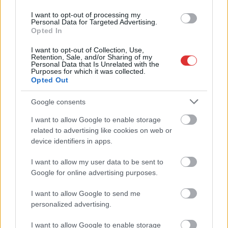
a közoktatásban – például az iskolaigazgatók visszakapják
munkáltatói jogaikat
I want to opt-out of processing my
Personal Data for Targeted Advertising.
Sok volt az igazolatlan hiányzás, Pócs János fizetéslevonást
Opted In
kapott, más fideszesek még kevesebbet vittek haza
I want to opt-out of Collection, Use,
Retention, Sale, and/or Sharing of my
A Szolnok megyei gazdák nagyon nem akarták a JÉGER
Personal Data that Is Unrelated with the
Purposes for which it was collected.
további üzemeltetését
Opted Out
Csendélet 5.0: alig balesetveszélyes lépcső és remek
Google consents
állapotban levő buszmegálló mutatja, hogy Szolnok mennyire
élhető város
I want to allow Google to enable storage
related to advertising like cookies on web or
Pénteken újra csökken a benzin és a gázolaj ára is
device identifiers in apps.
Napokon belül megválasztja az új köztársasági elnököt az
I want to allow my user data to be sent to
Országgyűlés
Google for online advertising purposes.
Kiterjedt tüzek pusztítanak az országban, köztük Karcagon
I want to allow Google to send me
Harmadfokú hőségriasztás az országban: Szolnokon klímát
personalized advertising.
javítottak, helikoptereket is bevetettek a tüzeknél
I want to allow Google to enable storage