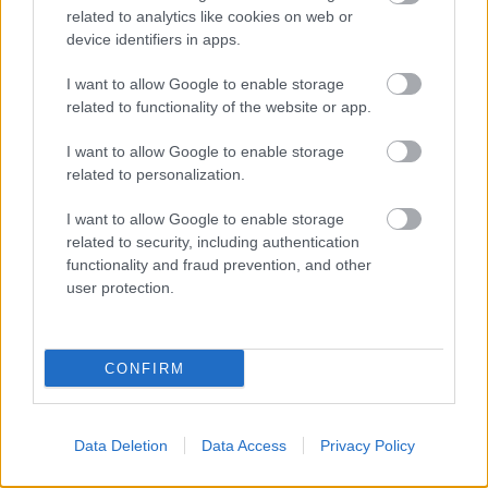
A zárkában rosszul lett, elájult – ilyen körülményekről
related to analytics like cookies on web or
számoltak be a szolnoki börtönből
device identifiers in apps.
Váratlan fennakadás borította fel a Szolnok–Kecskemét
I want to allow Google to enable storage
vasútvonal közlekedését
related to functionality of the website or app.
A polgármester a szolnoki cégekhez fordult: több száz
I want to allow Google to enable storage
elbocsátott dolgozón segítene
related to personalization.
Csődbe ment a tószegi Accell Hunland, a hazai
I want to allow Google to enable storage
kerékpárgyártás meghatározó szereplője
related to security, including authentication
Egyszer fent, egyszer lent, így festett a Duna a két évvel
functionality and fraud prevention, and other
ezelőtti árvíz idején és így most – fotógyűjtemény
user protection.
ugyanazokból a szögekből
Ilyenek eddig a tapasztalatok a vendégektől – a hőhullám
CONFIRM
miatt ingyenes a strandolás Szolnokon
Elérhetőség
Data Deletion
Data Access
Privacy Policy