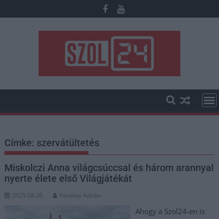
Skip
to
content
Címke:
szervátültetés
Miskolczi Anna világcsúccsal és három arannyal
nyerte élete első Világjátékát
2025.08.26.
Fazekas Adrián
Ahogy a Szol24-en is