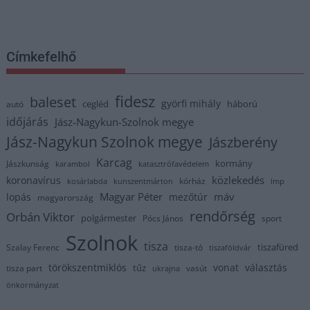
Címkefelhő
fidesz
baleset
györfi mihály
cegléd
háború
autó
időjárás
Jász-Nagykun-Szolnok megye
Jász-Nagykun Szolnok megye
Jászberény
Karcag
kormány
Jászkunság
karambol
katasztrófavédelem
közlekedés
koronavírus
kórház
kosárlabda
kunszentmárton
lmp
Magyar Péter
máv
lopás
mezőtúr
magyarország
rendőrség
Orbán Viktor
polgármester
Pócs János
sport
Szolnok
tisza
tiszafüred
Szalay Ferenc
tisza-tó
tiszaföldvár
törökszentmiklós
vonat
választás
tűz
tisza part
vasút
ukrajna
önkormányzat