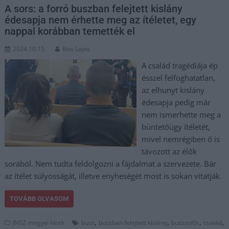
A sors: a forró buszban felejtett kislány
édesapja nem érhette meg az ítéletet, egy
nappal korábban temették el
2024.10.15.
Kiss Lajos
A család tragédiája ép
ésszel felfoghatatlan,
az elhunyt kislány
édesapja pedig már
nem ismerhette meg a
büntetőügy ítéletét,
mivel nemrégiben ő is
távozott az élők
sorából. Nem tudta feldolgozni a fájdalmat a szervezete. Bár
az ítélet súlyosságát, illetve enyheségét most is sokan vitatják.
TOVÁBB OLVASOM
,
,
,
,
JNSZ megyei hírek
busz
buszban felejtett kislány
buszsofőr
család