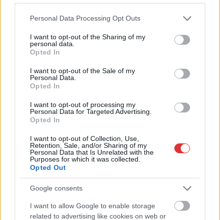
védőbeszédet ír édesapjáról, ellenben teljes egészében
Please note that this website/app uses one or more Google
Personal Data Processing Opt Outs
hazugnak nevezi saját nővérét és édesanyját. A levelet olvasók
services and may gather and store information including but
szerint azonban ez jó eséllyel nem lehet az épphogy nagykorú
not limited to your visit or usage behaviour. You may click to
I want to opt-out of the Sharing of my
kislány önálló gondolatainak tömege, itt is az apát gyanítják a
personal data.
grant or deny consent to Google and its third-party tags to
Opted In
háttérben. Ember legyen a talpán, aki az elmúlt két nap
use your data for below specified purposes in below Google
viharos gyorsasággal történő eseményeiben képes igazságot
consent section.
I want to opt-out of the Sale of my
Personal Data.
tenni. Két, homlokegyenest ellentmondó vádaskodás Szilágyi
Opted In
Liliána úszónő és ügyvéd édesapja között, akit Liliána lelki,
fizikális…
I want to opt-out of processing my
Personal Data for Targeted Advertising.
Opted In
TOVÁBB OLVASOM
I want to opt-out of Collection, Use,
Retention, Sale, and/or Sharing of my
,
,
,
,
Magyarország
édesapa
hazugság
internet
megfogalmazás
Personal Data that Is Unrelated with the
,
,
Purposes for which it was collected.
stílus
szilágyi liliána
ügyvéd
Opted Out
Családi tragédia Karcagon
Google consents
2021.09.06.
Kiss Lajos
I want to allow Google to enable storage
related to advertising like cookies on web or
A 33 éves férfi saját