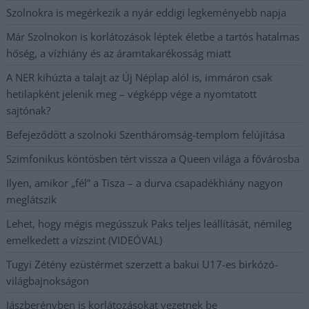
Szolnokra is megérkezik a nyár eddigi legkeményebb napja
Már Szolnokon is korlátozások léptek életbe a tartós hatalmas
hőség, a vízhiány és az áramtakarékosság miatt
A NER kihúzta a talajt az Új Néplap alól is, immáron csak
hetilapként jelenik meg – végképp vége a nyomtatott
sajtónak?
Befejeződött a szolnoki Szentháromság-templom felújítása
Szimfonikus köntösben tért vissza a Queen világa a fővárosba
Ilyen, amikor „fél” a Tisza – a durva csapadékhiány nagyon
meglátszik
Lehet, hogy mégis megússzuk Paks teljes leállítását, némileg
emelkedett a vízszint (VIDEÓVAL)
Tugyi Zétény ezüstérmet szerzett a bakui U17-es birkózó-
világbajnokságon
Jászberényben is korlátozásokat vezetnek be