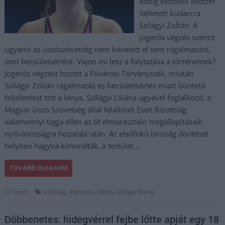
eddig kettőből kétszer
ítéltetett kudarcra
Szilágyi Zoltán. A
jogerős végzés szerint
ugyanis az úszószövetség nem követett el sem rágalmazást,
sem becsületsértést. Vajon mi lesz a folytatása a történetnek?
Jogerős végzést hozott a Fővárosi Törvényszék, miután
Szilágyi Zoltán rágalmazás és becsületsértés miatt büntető
feljelentést tett a lánya, Szilágyi Liliána ügyével foglalkozó, a
Magyar Úszó Szövetség által felállított Eseti Bizottság
valamennyi tagja ellen az őt elmarasztaló megállapításaik
nyilvánosságra hozatala után. Az elsőfokú bíróság döntését
helyben hagyva kimondták, a testület…
TOVÁBB OLVASOM
,
,
,
Sport
bíróság
édesapa
ítélet
szilágyi liliána
Döbbenetes: hidegvérrel fejbe lőtte apját egy 18