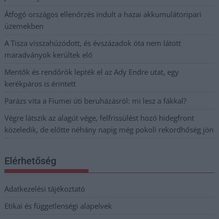
Átfogó országos ellenőrzés indult a hazai akkumulátoripari
üzemekben
A Tisza visszahúzódott, és évszázadok óta nem látott
maradványok kerültek elő
Mentők és rendőrök lepték el az Ady Endre utat, egy
kerékpáros is érintett
Parázs vita a Fiumei úti beruházásról: mi lesz a fákkal?
Végre látszik az alagút vége, felfrissülést hozó hidegfront
közeledik, de előtte néhány napig még pokoli rekordhőség jön
Elérhetőség
Adatkezelési tájékoztató
Etikai és függetlenségi alapelvek