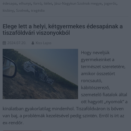
,
,
,
,
,
,
édesapa
elhunyt
forró
ítélet
Jász-Nagykun Szolnok megye
jogerős
,
,
kislány
Szolnok
tragédia
Elege lett a helyi, kétgyermekes édesapának a
tiszaföldvári viszonyokból
2024.07.20.
Kiss Lajos
Hogy neveljük
gyermekeinket a
természet szeretetére,
amikor összetört
roncsautó,
kábítószerező,
szemetelő fiatalok által
ott hagyott „nyomok” a
kínálatban gyakorlatilag mindenhol. Tiszaföldváron is bőven
van baj, a problémák kezelésével pedig szintén. Erről is írt az
ex-rendőr.