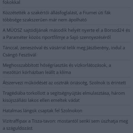
fokokkal
Közzétették a szakértői állásfoglalást, a Fiumei úti fák
többsége szakszerűen már nem ápolható
A MÚOSZ sajtódíjának második helyét nyerte el a Borsod24 és
a Paraméter közös riportfilmje a Sajó szennyezéséről
Tánccal, zeneszóval és vásárral telik meg Jászberény, indul a
Csángó Fesztivál
Meghosszabbított hőségriasztás és vízkorlátozások, a
mezőtúri kórházban leállt a klíma
Átszervezi működését az osztrák óriáscég, Szolnok is érintett
Tragédiába torkollott a segítségnyújtás elmulasztása, három
kisújszállási lakos ellen emeltek vádat
Hatalmas lángok csaptak fel Szolnokon
Vízitraffipax a Tisza-tavon: mostantól senki sem úszhatja meg
a száguldozást