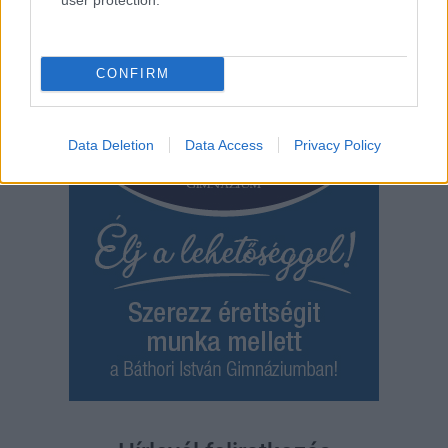
,
,
,
,
JNSZ megyei hírek
bántalmaz
édesapa
halálos
Karcag
tragédia
CONFIRM
Data Deletion
Data Access
Privacy Policy