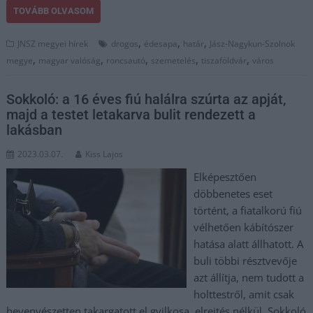
TOVÁBB OLVASOM
,
,
,
JNSZ megyei hírek
drogos
édesapa
határ
Jász-Nagykun-Szolnok
,
,
,
,
,
megye
magyar valóság
roncsautó
szemetelés
tiszaföldvár
város
Sokkoló: a 16 éves fiú halálra szúrta az apját,
majd a testet letakarva bulit rendezett a
lakásban
2023.03.07.
Kiss Lajos
Elképesztően
döbbenetes eset
történt, a fiatalkorú fiú
vélhetően kábítószer
hatása alatt állhatott. A
buli többi résztvevője
azt állítja, nem tudott a
holttestről, amit csak
hevenyészetten takargatott el gyilkosa, elrejtés nélkül. Sokkoló