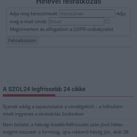
Hírlevél feliratkozás
Adja meg keresztnevét:
Adja
meg e-mail címét:
Megismertem és elfogadom a
GDPR-szabályzat
ot
Nem szeretne lemaradni semmiről? Csak egy kattintás, és hírlevelünk a
legfrissebb információkkal és exkluzív tartalmakkal hétről hétre
postaládájába érkezik!
A SZOL24 legfrissebb 24 cikke
Ilyenek eddig a tapasztalatok a vendégektől – a hőhullám
miatt ingyenes a strandolás Szolnokon
Nem biztató: a hétvégi kisebb felfrissülés után jövő héten
megint visszatér a forróság, újra rekkenő hőség jön, akár 38