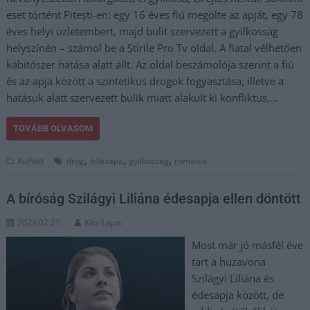
eset történt Pitești-en: egy 16 éves fiú megölte az apját, egy 78
éves helyi üzletembert, majd bulit szervezett a gyilkosság
helyszínén – számol be a Știrile Pro Tv oldal. A fiatal vélhetően
kábítószer hatása alatt állt. Az oldal beszámolója szerint a fiú
és az apja között a szintetikus drogok fogyasztása, illetve a
hatásuk alatt szervezett bulik miatt alakult ki konfliktus,…
TOVÁBB OLVASOM
,
,
,
Külföld
drog
édesapa
gyilkosság
románia
A bíróság Szilágyi Liliána édesapja ellen döntött
2023.02.21.
Kiss Lajos
Most már jó másfél éve
tart a huzavona
Szilágyi Liliána és
édesapja között, de