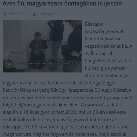
éves fiú, magyarázata önmagában is ijesztő
2022.05.23.
Kiss Lajos
Édesapja
vadászfegyverével
leadott fejlövéssel
végzett vele saját fia. A
gyilkosságról
hangfelvétel készült, a
fiú pedig a nyomok
eltüntetése után egész
fegyverarzenállal szállodába vonult. A Somogy Megyei
Rendőr-főkapitányság Bűnügyi Igazgatóság Bűnügyi Osztálya
emberölés bűntett elkövetésének megalapozott gyanúja miatt
folytat eljárást egy barcsi lakos ellen. A nyomozás adatai
alapján a 18 éves gyanúsított 2022. május 20-án késő este
Szulok külterületén egy vadászfegyverrel fejbe lőtte az
édesapját. Tettét követően apja barcsi házához hajtott, ahol
magához vett még két fegyvert és lőszereket, majd azokkal