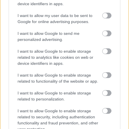
device identifiers in apps.
édesapját bántalmazta
halálosan. A Jász-
I want to allow my user data to be sent to
Nagykun-Szolnok
Google for online advertising purposes.
Megyei Rendőr-
I want to allow Google to send me
főkapitányság
personalized advertising.
nyomozást folytat
halált okozó testi
I want to allow Google to enable storage
sértés bűntett elkövetésének megalapozott gyanúja miatt egy
related to analytics like cookies on web or
33 éves férfi ellen. A jelenleg rendelkezésre álló adatok szerint
device identifiers in apps.
a karcagi férfi 2021. szeptember 4-re virradóra tettleg
bántalmazta édesapját, aki ennek következtében otthonában
I want to allow Google to enable storage
related to functionality of the website or app.
elhalálozott. A rendőrök a feltételezett elkövetőt
gyanúsítottként kihallgatták. A nyomozó hatóság a terhelt
I want to allow Google to enable storage
őrizetbe vételéről határozott és előterjesztést tettek
related to personalization.
letartóztatása indítványozására. A haláleset körülményeit a
rendőrség szakértők bevonásával vizsgálja. (Police.hu)
I want to allow Google to enable storage
related to security, including authentication
functionality and fraud prevention, and other
TOVÁBB OLVASOM
user protection.