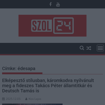
Skip
to
content
Címke:
édesapa
Elképesztő stílusban, káromkodva nyilvánult
meg a fideszes Takács Péter államtitkár és
Deutsch Tamás is
2025.12.03.
Kiss Lajos