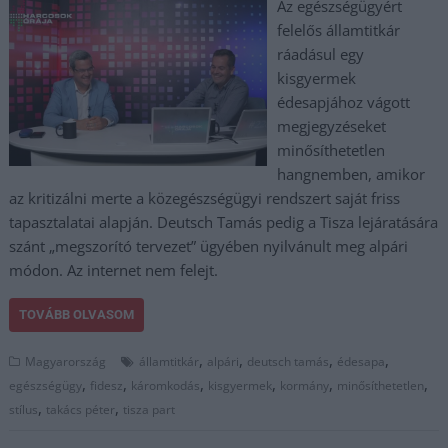
Az egészségügyért
felelős államtitkár
ráadásul egy
kisgyermek
édesapjához vágott
megjegyzéseket
minősíthetetlen
hangnemben, amikor
az kritizálni merte a közegészségügyi rendszert saját friss
tapasztalatai alapján. Deutsch Tamás pedig a Tisza lejáratására
szánt „megszorító tervezet” ügyében nyilvánult meg alpári
módon. Az internet nem felejt.
TOVÁBB OLVASOM
,
,
,
,
Magyarország
államtitkár
alpári
deutsch tamás
édesapa
,
,
,
,
,
,
egészségügy
fidesz
káromkodás
kisgyermek
kormány
minősíthetetlen
,
,
stílus
takács péter
tisza part