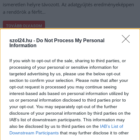
ismeretlen helyre távozott. Az adatgyűjtés eredményeképpen
a rendőrök a férfit…
TOVÁBB OLVASOM
,
,
,
Kék hírek
szol24.hu -
édesapa
Do Not Process My Personal
fejlövés
gyilkosság
vadászfegyver
Information
Nem hiszik el Szilágyi Liliána húgának
If you wish to opt-out of the sale, sharing to third parties, or
védőbeszédét – túl felnőttes és ügyvédes?
processing of your personal or sensitive information for
targeted advertising by us, please use the below opt-out
2021.12.31.
Kiss Lajos
section to confirm your selection. Please note that after your
Elképesztő mennyiségű
opt-out request is processed you may continue seeing
hozzászólás érkezett a
interest-based ads based on personal information utilized by
világhálón ahhoz a
us or personal information disclosed to third parties prior to
your opt-out. You may separately opt-out of the further
nyílt levélhez, amit az
disclosure of your personal information by third parties on the
írás szerint Szilágyi
IAB’s list of downstream participants. This information may
Liliána húga, Gerda
also be disclosed by us to third parties on the
IAB’s List of
fogalmazott meg és
Downstream Participants
that may further disclose it to other
ebben tökéletes
third parties.