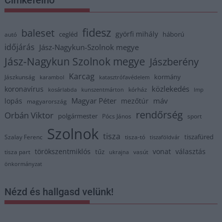
Címkefelhő
fidesz
baleset
györfi mihály
cegléd
háború
autó
időjárás
Jász-Nagykun-Szolnok megye
Jász-Nagykun Szolnok megye
Jászberény
Karcag
kormány
Jászkunság
karambol
katasztrófavédelem
közlekedés
koronavírus
kórház
kosárlabda
kunszentmárton
lmp
Magyar Péter
máv
lopás
mezőtúr
magyarország
rendőrség
Orbán Viktor
polgármester
Pócs János
sport
Szolnok
tisza
tiszafüred
Szalay Ferenc
tisza-tó
tiszaföldvár
törökszentmiklós
vonat
választás
tűz
tisza part
vasút
ukrajna
önkormányzat
Nézd és hallgasd velünk!