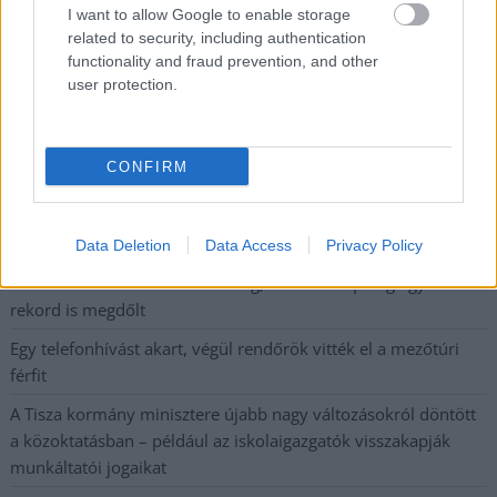
kimaradás is előfordult
I want to allow Google to enable storage
related to security, including authentication
Ön szerint hogy készül a hamisítatlan szolnoki habos isler?
functionality and fraud prevention, and other
Országos ellenőrzés indult a hazai akkumulátoripari
user protection.
üzemekben
Az idei év leglassabb növekedését hozta a június a
CONFIRM
kiskereskedelemben
Györfi Mihály több tucat vállalkozással egyeztetett a
kerékpárgyár dolgozóinak megsegítéséről
Data Deletion
Data Access
Privacy Policy
41 fok fölé forrósodott az ország, Szolnokon pedig egy másik
rekord is megdőlt
Egy telefonhívást akart, végül rendőrök vitték el a mezőtúri
férfit
A Tisza kormány minisztere újabb nagy változásokról döntött
a közoktatásban – például az iskolaigazgatók visszakapják
munkáltatói jogaikat