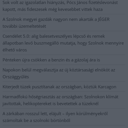
Sok volt az igazolatlan hiányzás, Pócs János fizetéslevonást
kapott, más fideszesek még kevesebbet vittek haza
A Szolnok megyei gazdák nagyon nem akarták a JÉGER
további üzemeltetését
Csendélet 5.0: alig balesetveszélyes lépcső és remek
állapotban levő buszmegálló mutatja, hogy Szolnok mennyire
élhető város
Pénteken újra csökken a benzin és a gázolaj ára is
Napokon belül megválasztja az új köztársasági elnököt az
Országgyűlés
Kiterjedt tüzek pusztítanak az országban, köztük Karcagon
Harmadfokú hőségriasztás az országban: Szolnokon klímát
javítottak, helikoptereket is bevetettek a tüzeknél
A zárkában rosszul lett, elájult – ilyen körülményekről
számoltak be a szolnoki börtönből