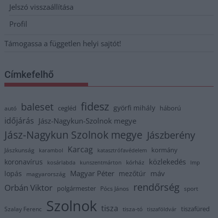
Jelszó visszaállítása
Profil
Támogassa a független helyi sajtót!
Címkefelhő
fidesz
baleset
györfi mihály
cegléd
háború
autó
időjárás
Jász-Nagykun-Szolnok megye
Jász-Nagykun Szolnok megye
Jászberény
Karcag
kormány
Jászkunság
karambol
katasztrófavédelem
közlekedés
koronavírus
kórház
kosárlabda
kunszentmárton
lmp
Magyar Péter
máv
lopás
mezőtúr
magyarország
rendőrség
Orbán Viktor
polgármester
Pócs János
sport
Szolnok
tisza
tiszafüred
Szalay Ferenc
tisza-tó
tiszaföldvár