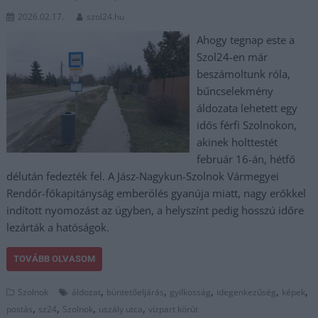
2026.02.17.
szol24.hu
Ahogy tegnap este a
Szol24-en már
beszámoltunk róla,
bűncselekmény
áldozata lehetett egy
idős férfi Szolnokon,
akinek holttestét
február 16-án, hétfő
délután fedezték fel. A Jász-Nagykun-Szolnok Vármegyei
Rendőr-főkapitányság emberölés gyanúja miatt, nagy erőkkel
indított nyomozást az ügyben, a helyszínt pedig hosszú időre
lezárták a hatóságok.
TOVÁBB OLVASOM
,
,
,
,
,
Szolnok
áldozat
büntetőeljárás
gyilkosság
idegenkezűség
képek
,
,
,
,
postás
sz24
Szolnok
uszály utca
vízpart körút