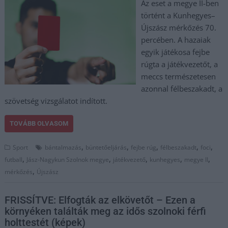
Az eset a megye II-ben
történt a Kunhegyes–
Újszász mérkőzés 70.
percében. A hazaiak
egyik játékosa fejbe
rúgta a játékvezetőt, a
meccs természetesen
azonnal félbeszakadt, a
szövetség vizsgálatot indított.
TOVÁBB OLVASOM
,
,
,
,
,
Sport
bántalmazás
büntetőeljárás
fejbe rúg
félbeszakadt
foci
,
,
,
,
,
futball
Jász-Nagykun Szolnok megye
játékvezető
kunhegyes
megye II
,
mérkőzés
Újszász
FRISSÍTVE: Elfogták az elkövetőt – Ezen a
környéken találták meg az idős szolnoki férfi
holttestét (képek)