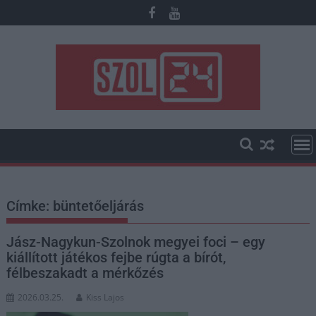
Skip
to
content
Címke:
büntetőeljárás
Jász-Nagykun-Szolnok megyei foci – egy
kiállított játékos fejbe rúgta a bírót,
félbeszakadt a mérkőzés
2026.03.25.
Kiss Lajos