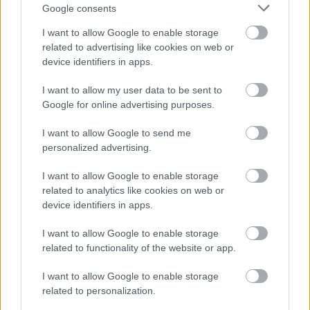
Hétfőn kezdik, csütörtökön végeznek – lezárás miatt
Google consents
fennakadásokra és pótlóbuszos közlekedésre számítsunk az
I want to allow Google to enable storage
egyik Jász-Nagykun-Szolnok megyei vasútvonalon
related to advertising like cookies on web or
Visszaszámlálás indul: -1, 0, Sziget!
device identifiers in apps.
Magyarország jobban látszik közelről – heti médiaszemle a
I want to allow my user data to be sent to
független helyi sajtóból
Google for online advertising purposes.
Már magasabb szinten is nyomoznak Szijjártó
I want to allow Google to send me
büntetőügyében, vesztegetés miatt 3 év letöltendőt kaphat és
personalized advertising.
ez csak az egyik botrány
I want to allow Google to enable storage
Problémák egész Jász-Nagykun-Szolnok megyében: egyre
related to analytics like cookies on web or
több otthoni kútból fogy ki a víz
device identifiers in apps.
Szolnokon egy kulcsfontosságú körforgalmat részlegesen
I want to allow Google to enable storage
lezárnak a napokban, a közlekedés az átlagost is meghaladó
related to functionality of the website or app.
mértékben lebénul
I want to allow Google to enable storage
Elromlott a biztosítóberendezés a ceglédi vasútvonalon,
related to personalization.
alapos késések alakultak ki a menetrendhez képest,