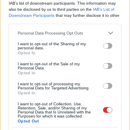
Hírlevél feliratkozás
IAB’s list of downstream participants. This information may
also be disclosed by us to third parties on the
IAB’s List of
Downstream Participants
that may further disclose it to other
Adja meg keresztnevét:
Adja
third parties.
meg e-mail címét:
Megismertem és elfogadom a
GDPR-szabályzat
ot
Please note that this website/app uses one or more Google
Personal Data Processing Opt Outs
services and may gather and store information including but
not limited to your visit or usage behaviour. You may click to
I want to opt-out of the Sharing of my
personal data.
grant or deny consent to Google and its third-party tags to
Opted In
Nem szeretne lemaradni semmiről? Csak egy kattintás, és hírlevelünk a
use your data for below specified purposes in below Google
legfrissebb információkkal és exkluzív tartalmakkal hétről hétre
consent section.
I want to opt-out of the Sale of my
Personal Data.
postaládájába érkezik!
Opted In
I want to opt-out of processing my
A SZOL24 legfrissebb 24 cikke
Personal Data for Targeted Advertising.
Opted In
A Tisza Párt Dr. Baka Andrást jelöli köztársasági elnöknek
I want to opt-out of Collection, Use,
Retention, Sale, and/or Sharing of my
Personal Data that Is Unrelated with the
Óriási, több mint két méteres harcsát fogott a Tiszán a 13 éves
Purposes for which it was collected.
fiú (VIDEÓVAL)
Opted Out