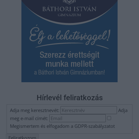
Hírlevél feliratkozás
Adja meg keresztnevét:
Adja
meg e-mail címét:
Megismertem és elfogadom a
GDPR-szabályzat
ot