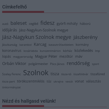
Címkefelhő
fidesz
baleset
györfi mihály
cegléd
háború
autó
időjárás
Jász-Nagykun-Szolnok megye
Jász-Nagykun Szolnok megye
Jászberény
Karcag
kormány
Jászkunság
karambol
katasztrófavédelem
közlekedés
koronavírus
kórház
kosárlabda
kunszentmárton
lmp
Magyar Péter
máv
lopás
mezőtúr
magyarország
rendőrség
Orbán Viktor
polgármester
Pócs János
sport
Szolnok
tisza
tiszafüred
Szalay Ferenc
tisza-tó
tiszaföldvár
törökszentmiklós
vonat
választás
tűz
tisza part
vasút
ukrajna
önkormányzat
Nézd és hallgasd velünk!