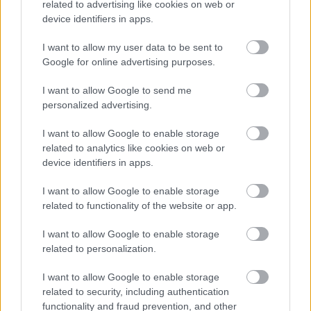
related to advertising like cookies on web or
Egy telefonhívást akart, végül rendőrök vitték el a mezőtúri
device identifiers in apps.
férfit
I want to allow my user data to be sent to
A Tisza kormány minisztere újabb nagy változásokról döntött
Google for online advertising purposes.
a közoktatásban – például az iskolaigazgatók visszakapják
munkáltatói jogaikat
I want to allow Google to send me
personalized advertising.
Sok volt az igazolatlan hiányzás, Pócs János fizetéslevonást
kapott, más fideszesek még kevesebbet vittek haza
I want to allow Google to enable storage
A Szolnok megyei gazdák nagyon nem akarták a JÉGER
related to analytics like cookies on web or
device identifiers in apps.
további üzemeltetését
Csendélet 5.0: alig balesetveszélyes lépcső és remek
I want to allow Google to enable storage
állapotban levő buszmegálló mutatja, hogy Szolnok mennyire
related to functionality of the website or app.
élhető város
I want to allow Google to enable storage
Pénteken újra csökken a benzin és a gázolaj ára is
related to personalization.
Napokon belül megválasztja az új köztársasági elnököt az
I want to allow Google to enable storage
Országgyűlés
related to security, including authentication
functionality and fraud prevention, and other