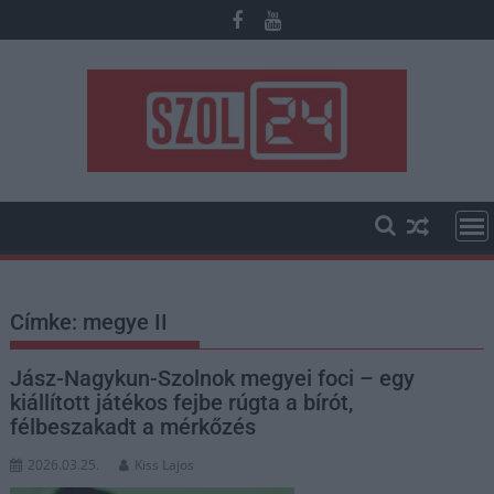
Skip
to
content
Címke:
megye II
Jász-Nagykun-Szolnok megyei foci – egy
kiállított játékos fejbe rúgta a bírót,
félbeszakadt a mérkőzés
2026.03.25.
Kiss Lajos