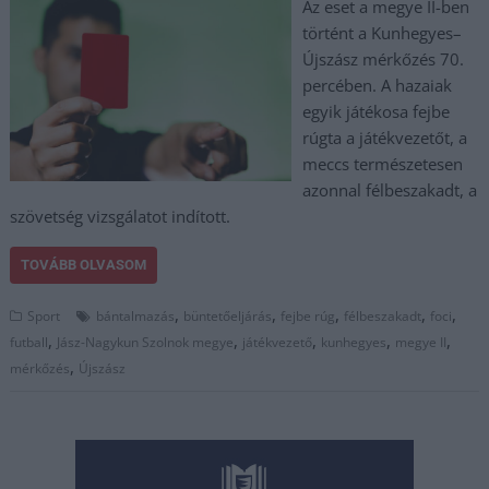
Az eset a megye II-ben
történt a Kunhegyes–
Újszász mérkőzés 70.
percében. A hazaiak
egyik játékosa fejbe
rúgta a játékvezetőt, a
meccs természetesen
azonnal félbeszakadt, a
szövetség vizsgálatot indított.
TOVÁBB OLVASOM
,
,
,
,
,
Sport
bántalmazás
büntetőeljárás
fejbe rúg
félbeszakadt
foci
,
,
,
,
,
futball
Jász-Nagykun Szolnok megye
játékvezető
kunhegyes
megye II
,
mérkőzés
Újszász