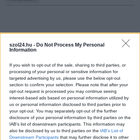
Nem szeretne lemaradni semmiről? Csak egy kattintás, és hírlevelünk a
legfrissebb információkkal és exkluzív tartalmakkal hétről hétre
postaládájába érkezik!
szol24.hu -
Do Not Process My Personal
A SZOL24 legfrissebb 24 cikke
Information
If you wish to opt-out of the sale, sharing to third parties, or
Hétfőn kezdik, csütörtökön végeznek – lezárás miatt
processing of your personal or sensitive information for
fennakadásokra és pótlóbuszos közlekedésre számítsunk az
targeted advertising by us, please use the below opt-out
egyik Jász-Nagykun-Szolnok megyei vasútvonalon
section to confirm your selection. Please note that after your
opt-out request is processed you may continue seeing
Visszaszámlálás indul: -1, 0, Sziget!
interest-based ads based on personal information utilized by
Már magasabb szinten is nyomoznak Szijjártó
us or personal information disclosed to third parties prior to
büntetőügyében, vesztegetés miatt 3 év letöltendőt kaphat és
your opt-out. You may separately opt-out of the further
ez csak az egyik botrány
disclosure of your personal information by third parties on the
IAB’s list of downstream participants. This information may
Problémák egész Jász-Nagykun-Szolnok megyében: egyre
also be disclosed by us to third parties on the
IAB’s List of
több otthoni kútból fogy ki a víz
Downstream Participants
that may further disclose it to other