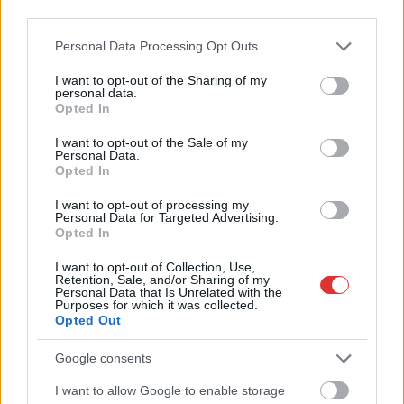
third parties.
Szolnokon egy kulcsfontosságú körforgalmat részlegesen
lezárnak a napokban, a közlekedés az átlagost is meghaladó
Please note that this website/app uses one or more Google
Personal Data Processing Opt Outs
services and may gather and store information including but
mértékben lebénul
not limited to your visit or usage behaviour. You may click to
I want to opt-out of the Sharing of my
personal data.
Elromlott a biztosítóberendezés a ceglédi vasútvonalon,
grant or deny consent to Google and its third-party tags to
Opted In
alapos késések alakultak ki a menetrendhez képest,
use your data for below specified purposes in below Google
consent section.
kimaradás is előfordult
I want to opt-out of the Sale of my
Personal Data.
Ön szerint hogy készül a hamisítatlan szolnoki habos isler?
Opted In
Országos ellenőrzés indult a hazai akkumulátoripari
I want to opt-out of processing my
Personal Data for Targeted Advertising.
üzemekben
Opted In
Az idei év leglassabb növekedését hozta a június a
I want to opt-out of Collection, Use,
kiskereskedelemben
Retention, Sale, and/or Sharing of my
Personal Data that Is Unrelated with the
Purposes for which it was collected.
Györfi Mihály több tucat vállalkozással egyeztetett a
Opted Out
kerékpárgyár dolgozóinak megsegítéséről
Google consents
41 fok fölé forrósodott az ország, Szolnokon pedig egy másik
rekord is megdőlt
I want to allow Google to enable storage