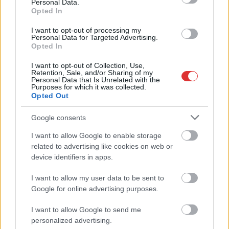
Personal Data.
Szentkirályi Alexandra
Opted In
és Gulyás Gergely
I want to opt-out of processing my
tartott. A legfontosabb kijelentéseket a Telex szemlézte
Personal Data for Targeted Advertising.
tudósításában: Fotó: MTI/Bruzák Noémi
Opted In
I want to opt-out of Collection, Use,
TOVÁBB OLVASOM
Retention, Sale, and/or Sharing of my
Personal Data that Is Unrelated with the
Purposes for which it was collected.
,
,
,
,
Magyarország
árstop
erasmus
európai bizottság
Gulyás Gergely
Opted Out
Kormányinfó
Google consents
Az élelmiszerekre vonatkozó árstop eltörlését
I want to allow Google to enable storage
kéri a kormánytól a kereskedelmi szövetség
related to advertising like cookies on web or
device identifiers in apps.
2023.01.02.
Nagy László
Szerintük nem ért célt
I want to allow my user data to be sent to
Google for online advertising purposes.
az intézkedés, hiszen
nem mérséklődött az
I want to allow Google to send me
infláció. Az
personalized advertising.
élelmiszerárstop