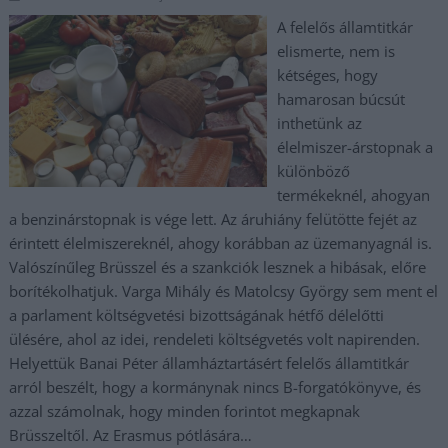
A felelős államtitkár
elismerte, nem is
kétséges, hogy
hamarosan búcsút
inthetünk az
élelmiszer-árstopnak a
különböző
termékeknél, ahogyan
a benzinárstopnak is vége lett. Az áruhiány felütötte fejét az
érintett élelmiszereknél, ahogy korábban az üzemanyagnál is.
Valószínűleg Brüsszel és a szankciók lesznek a hibásak, előre
borítékolhatjuk. Varga Mihály és Matolcsy György sem ment el
a parlament költségvetési bizottságának hétfő délelőtti
ülésére, ahol az idei, rendeleti költségvetés volt napirenden.
Helyettük Banai Péter államháztartásért felelős államtitkár
arról beszélt, hogy a kormánynak nincs B-forgatókönyve, és
azzal számolnak, hogy minden forintot megkapnak
Brüsszeltől. Az Erasmus pótlására…