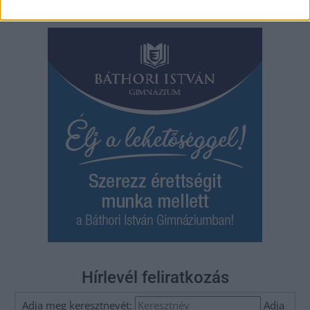
navigáció
Hírlevél feliratkozás
Adja meg keresztnevét:
Adja