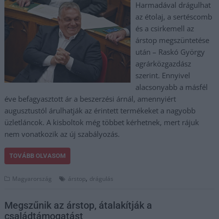
Harmadával drágulhat
az étolaj, a sertéscomb
és a csirkemell az
árstop megszüntetése
után – Raskó György
agrárközgazdász
szerint. Ennyivel
alacsonyabb a másfél
éve befagyasztott ár a beszerzési árnál, amennyiért
augusztustól árulhatják az érintett termékeket a nagyobb
üzletláncok. A kisboltok még többet kérhetnek, mert rájuk
nem vonatkozik az új szabályozás.
TOVÁBB OLVASOM
,
Magyarország
árstop
drágulás
Megszűnik az árstop, átalakítják a
családtámogatást