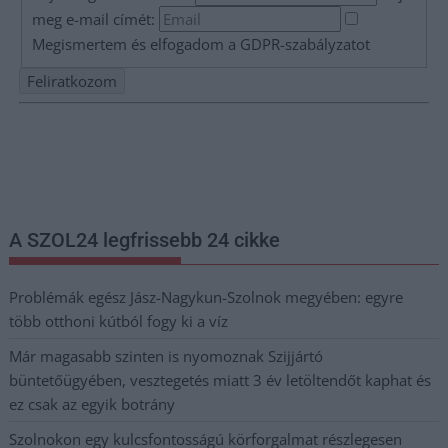
meg e-mail címét:
Megismertem és elfogadom a
GDPR-szabályzat
ot
Nem szeretne lemaradni semmiről? Csak egy kattintás, és hírlevelünk a
legfrissebb információkkal és exkluzív tartalmakkal hétről hétre
postaládájába érkezik!
A SZOL24 legfrissebb 24 cikke
Problémák egész Jász-Nagykun-Szolnok megyében: egyre
több otthoni kútból fogy ki a víz
Már magasabb szinten is nyomoznak Szijjártó
büntetőügyében, vesztegetés miatt 3 év letöltendőt kaphat és
ez csak az egyik botrány
Szolnokon egy kulcsfontosságú körforgalmat részlegesen