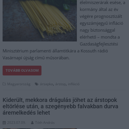
élelmiszerárak esése, a
kormány által az év
végére prognosztizált
egyszámjegyű infláció
nagy biztonsággal
elérhető – mondta a
Gazdaságfejlesztési
Minisztérium parlamenti államtitkára a Kossuth rádió
Vasárnapi újság című műsorában.
TOVÁBB OLVASOM
,
,
Magyarország
ársapka
árstop
infláció
Kiderült, mekkora drágulás jöhet az árstopok
eltörlése után, a szegényebb falvakban durva
áremelkedés lehet
2023.07.09.
Tóth András