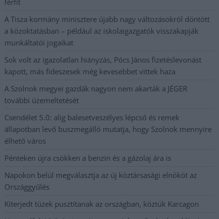
férfit
A Tisza kormány minisztere újabb nagy változásokról döntött
a közoktatásban – például az iskolaigazgatók visszakapják
munkáltatói jogaikat
Sok volt az igazolatlan hiányzás, Pócs János fizetéslevonást
kapott, más fideszesek még kevesebbet vittek haza
A Szolnok megyei gazdák nagyon nem akarták a JÉGER
további üzemeltetését
Csendélet 5.0: alig balesetveszélyes lépcső és remek
állapotban levő buszmegálló mutatja, hogy Szolnok mennyire
élhető város
Pénteken újra csökken a benzin és a gázolaj ára is
Napokon belül megválasztja az új köztársasági elnököt az
Országgyűlés
Kiterjedt tüzek pusztítanak az országban, köztük Karcagon