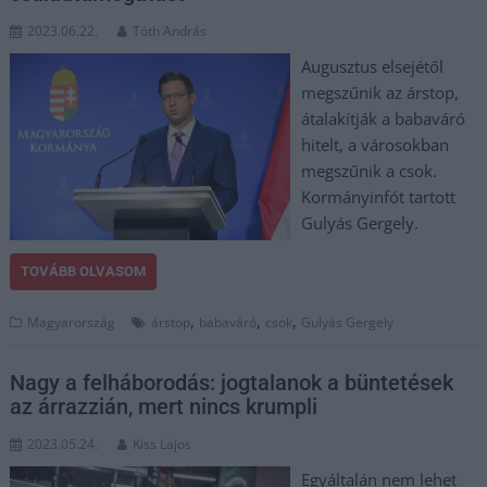
2023.06.22.
Tóth András
Augusztus elsejétől
megszűnik az árstop,
átalakítják a babaváró
hitelt, a városokban
megszűnik a csok.
Kormányinfót tartott
Gulyás Gergely.
TOVÁBB OLVASOM
,
,
,
Magyarország
árstop
babaváró
csok
Gulyás Gergely
Nagy a felháborodás: jogtalanok a büntetések
az árrazzián, mert nincs krumpli
2023.05.24.
Kiss Lajos
Egyáltalán nem lehet