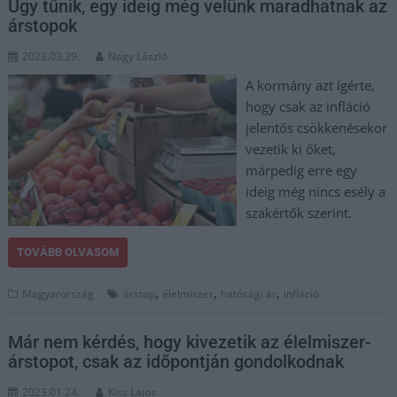
Úgy tűnik, egy ideig még velünk maradhatnak az
árstopok
2023.03.29.
Nagy László
A kormány azt ígérte,
hogy csak az infláció
jelentős csökkenésekor
vezetik ki őket,
márpedig erre egy
ideig még nincs esély a
szakértők szerint.
TOVÁBB OLVASOM
,
,
,
Magyarország
árstop
élelmiszer
hatósági ár
infláció
Már nem kérdés, hogy kivezetik az élelmiszer-
árstopot, csak az időpontján gondolkodnak
2023.01.24.
Kiss Lajos