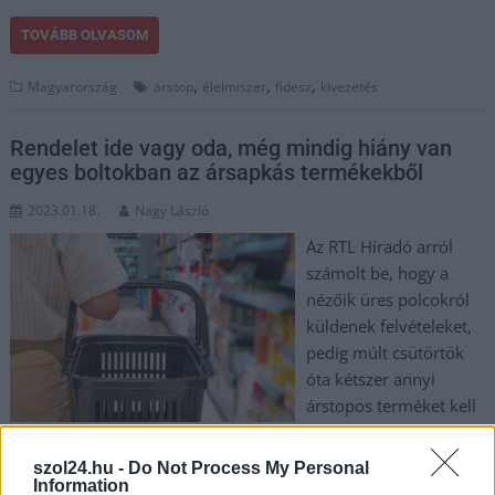
TOVÁBB OLVASOM
,
,
,
Magyarország
árstop
élelmiszer
fidesz
kivezetés
Rendelet ide vagy oda, még mindig hiány van
egyes boltokban az ársapkás termékekből
2023.01.18.
Nagy László
Az RTL Híradó arról
számolt be, hogy a
nézőik üres polcokról
küldenek felvételeket,
pedig múlt csütörtök
óta kétszer annyi
árstopos terméket kell
tartaniuk a boltoknak.
A Nemzeti Kereskedelmi Szövetség elmondta: szerinte nem
szol24.hu -
Do Not Process My Personal
egyértelmű a rendelet, és ezért egyelőre nem duplázták meg a
Information