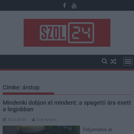
Skip
to
content
Címke:
árstop
Mindenki dobjon el mindent: a spagetti ára esett
a legjobban
2023.08.06.
Tóth András
Folyamatos az