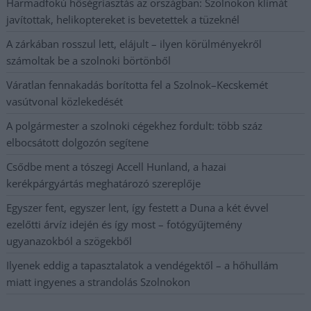
Harmadfokú hőségriasztás az országban: Szolnokon klímát
javítottak, helikoptereket is bevetettek a tüzeknél
A zárkában rosszul lett, elájult – ilyen körülményekről
számoltak be a szolnoki börtönből
Váratlan fennakadás borította fel a Szolnok–Kecskemét
vasútvonal közlekedését
A polgármester a szolnoki cégekhez fordult: több száz
elbocsátott dolgozón segítene
Csődbe ment a tószegi Accell Hunland, a hazai
kerékpárgyártás meghatározó szereplője
Egyszer fent, egyszer lent, így festett a Duna a két évvel
ezelőtti árvíz idején és így most – fotógyűjtemény
ugyanazokból a szögekből
Ilyenek eddig a tapasztalatok a vendégektől – a hőhullám
miatt ingyenes a strandolás Szolnokon