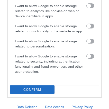
kivezetését kéri a
I want to allow Google to enable storage
kormánytól a Magyar
related to analytics like cookies on web or
device identifiers in apps.
Nemzeti Kereskedelmi
Szövetség, mert szerintük az intézkedés nem érte el célját.
I want to allow Google to enable storage
Neubauer Katalin, a Magyar Nemzeti Kereskedelmi Szövetség
related to functionality of the website or app.
főtitkára az ATV-nek azt mondta: „Nem tartható már április
30-ig sem ez a nyomás, ez a veszteség. Úgy gondoljuk, hogy
I want to allow Google to enable storage
miután nem ért célt maga az intézkedés, nem mérsékelte az
related to personalization.
inflációt az élelmiszerek tekintetében, kérjük a kormányt,
I want to allow Google to enable storage
hogy ezt a lehető legrövidebb időn belül vezesse ki.” Matolcsy
related to security, including authentication
György jegybankelnök a parlamenti beszámolójában
functionality and fraud prevention, and other
ugyancsak arról…
user protection.
TOVÁBB OLVASOM
CONFIRM
,
Magyarország
árstop
élelmiszer
Bejegyzés
Régebbi bejegyzések
Data Deletion
Data Access
Privacy Policy