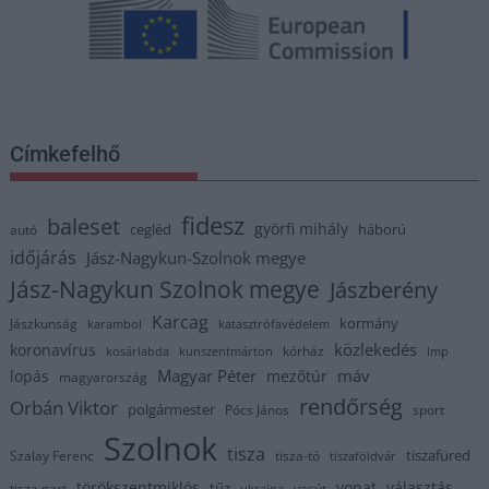
Címkefelhő
fidesz
baleset
györfi mihály
cegléd
háború
autó
időjárás
Jász-Nagykun-Szolnok megye
Jász-Nagykun Szolnok megye
Jászberény
Karcag
kormány
Jászkunság
karambol
katasztrófavédelem
közlekedés
koronavírus
kórház
kosárlabda
kunszentmárton
lmp
Magyar Péter
máv
lopás
mezőtúr
magyarország
rendőrség
Orbán Viktor
polgármester
Pócs János
sport
Szolnok
tisza
tiszafüred
Szalay Ferenc
tisza-tó
tiszaföldvár
törökszentmiklós
vonat
választás
tűz
tisza part
vasút
ukrajna