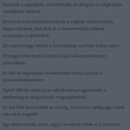
lezárnak a napokban, a közlekedés az átlagost is meghaladó
mértékben lebénul
Elromlott a biztosítóberendezés a ceglédi vasútvonalon,
alapos késések alakultak ki a menetrendhez képest,
kimaradás is előfordult
Ön szerint hogy készül a hamisítatlan szolnoki habos isler?
Országos ellenőrzés indult a hazai akkumulátoripari
üzemekben
Az idei év leglassabb növekedését hozta a június a
kiskereskedelemben
Györfi Mihály több tucat vállalkozással egyeztetett a
kerékpárgyár dolgozóinak megsegítéséről
41 fok fölé forrósodott az ország, Szolnokon pedig egy másik
rekord is megdőlt
Egy telefonhívást akart, végül rendőrök vitték el a mezőtúri