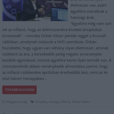
élelmiszer van, ezért
egyelőre maradnak a
hatósági árak.
“Egyelőre még nem tart
ott az infláció, hogy az élelmiszerekre kivetett ársapkákat
kivezessék” – mondta Orbán Viktor péntek reggel a Kossuth
rádióban, amelynek műsorát a HVG szemlézte. Orbán
hozzátette, hogy ugyan van néhány olyan élelmiszer, aminek
csökkent az ára, a kereskedők pedig negatív árversenybe
kezdtek egymással, viszont egyelőre kevés ilyen termék van. A
miniszterelnök abban reménykedik elmondása szerint, hogy
az infláció csökkenése áprilisban érezhetőbb lesz, mint az év
első három hónapjában…
TOVÁBB OLVASOM
,
,
,
Magyarország
ársapka
árstop
infláció
Orbán Viktor