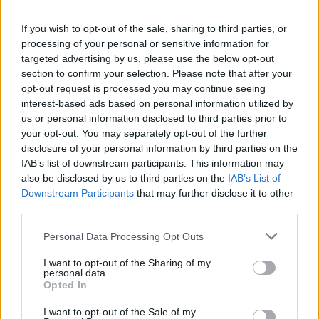
készleteket az üzletek. Az agrárminiszter az Indexnek kedden
azt mondta, hatósági árak nélkül 30 százalékkal többet
If you wish to opt-out of the sale, sharing to third parties, or
költenének élelmiszerre a legszegényebbek. A GKI szerint a
processing of your personal or sensitive information for
targeted advertising by us, please use the below opt-out
miniszter téved. Az RTL Híradó riportja:
section to confirm your selection. Please note that after your
opt-out request is processed you may continue seeing
TOVÁBB OLVASOM
interest-based ads based on personal information utilized by
us or personal information disclosed to third parties prior to
,
,
Magyarország
árstop
boltok
hiány
your opt-out. You may separately opt-out of the further
disclosure of your personal information by third parties on the
Gulyás: Nyitottak vagyunk rá, hogy kikerüljenek
IAB’s list of downstream participants. This information may
also be disclosed by us to third parties on the
IAB’s List of
a kormánytagok az egyetemi kuratóriumokból
Downstream Participants
that may further disclose it to other
2023.01.12.
Nagy László
third parties.
Az Erasmus-botrány
Please note that this website/app uses one or more Google
Personal Data Processing Opt Outs
volt az egyik
services and may gather and store information including but
legfontosabb téma a
not limited to your visit or usage behaviour. You may click to
I want to opt-out of the Sharing of my
personal data.
grant or deny consent to Google and its third-party tags to
csütörtöki
Opted In
use your data for below specified purposes in below Google
Kormányinfón,
consent section.
I want to opt-out of the Sale of my
amelyet szokás szerint