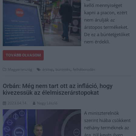
kellő mennyiséget
kapni a piacon, ezért
nem árulják az
árstopos termékeket.
De ez a büntetgetőket
nem érdekli.
TOVÁBB OLVASOM
,
,
Magyarország
árstop
büntetés
felháborodás
Orbán: Még nem tart ott az infláció, hogy
kivezessük az élelmiszerárstopokat
2023.04.14.
Nagy László
A miniszterelnök
szerint hiába csökkent
néhány terméknek az
ára, túl kevés ilyen