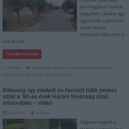
Jász-Nagykun-Szolnok
megyében, amikor egy
ügyeskedő a járművet
simán eladta,
miközben soha nem is
volt az övé.
TOVÁBB OLVASOM
,
,
,
,
,
Kék hírek
autó
eladás
jármű
Jászkunság
kunszentmárton
,
,
,
műszaki hiba
ügyészség
utca
vádemelés
Ritkaság: így énekelt és focizott több zenész
sztár a ’80-as évek Három Kívánság című
műsorában – videó
2025.04.18.
Kiss Lajos
Teljesen megtelt a