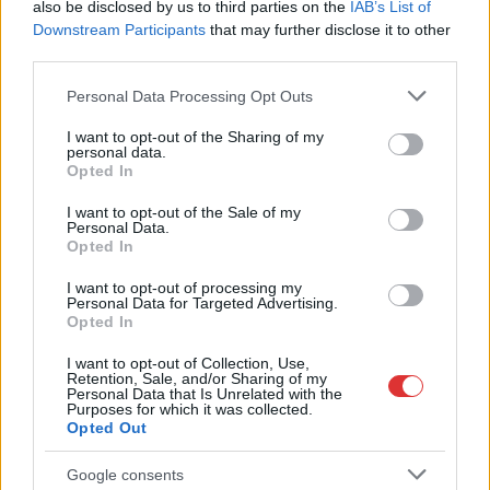
also be disclosed by us to third parties on the
IAB’s List of
Downstream Participants
that may further disclose it to other
third parties.
Please note that this website/app uses one or more Google
Personal Data Processing Opt Outs
services and may gather and store information including but
not limited to your visit or usage behaviour. You may click to
I want to opt-out of the Sharing of my
personal data.
grant or deny consent to Google and its third-party tags to
Opted In
use your data for below specified purposes in below Google
consent section.
I want to opt-out of the Sale of my
Personal Data.
Opted In
I want to opt-out of processing my
Personal Data for Targeted Advertising.
Opted In
I want to opt-out of Collection, Use,
Retention, Sale, and/or Sharing of my
Hírlevél feliratkozás
Personal Data that Is Unrelated with the
Purposes for which it was collected.
Opted Out
Adja meg keresztnevét:
Adja
meg e-mail címét:
Google consents