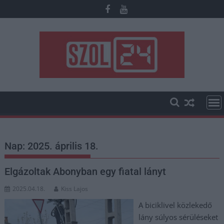
Skip
to
content
Nap:
2025. április 18.
Elgázoltak Abonyban egy fiatal lányt
2025.04.18.
Kiss Lajos
A biciklivel közlekedő
lány súlyos sérüléseket