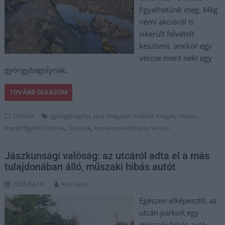
figyelhetünk meg. Még
némi akcióról is
sikerült felvételt
készíteni, amikor egy
vércse ment neki egy
gyöngybagolynak.
TOVÁBB OLVASOM
,
,
,
Szolnok
gyöngybagoly
Jász-Nagykun Szolnok megye
madár
,
,
,
madárfigyelő Szolnok
Szolnok
természetvédelem
vércse
Jászkunsági valóság: az utcáról adta el a más
tulajdonában álló, műszaki hibás autót
2025.04.18.
Kiss Lajos
Egészen elképesztő, az
utcán parkolt egy
műszaki hibás autó