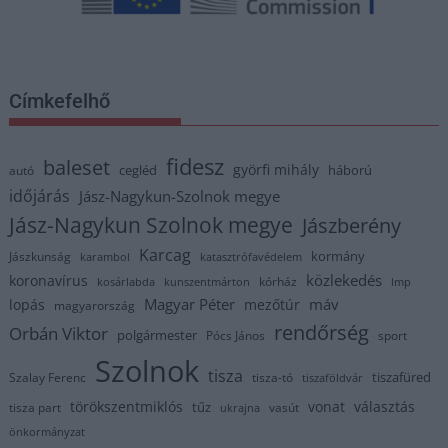
Címkefelhő
fidesz
baleset
györfi mihály
cegléd
háború
autó
időjárás
Jász-Nagykun-Szolnok megye
Jász-Nagykun Szolnok megye
Jászberény
Karcag
kormány
Jászkunság
karambol
katasztrófavédelem
közlekedés
koronavírus
kórház
kosárlabda
kunszentmárton
lmp
Magyar Péter
máv
lopás
mezőtúr
magyarország
rendőrség
Orbán Viktor
polgármester
Pócs János
sport
Szolnok
tisza
tiszafüred
Szalay Ferenc
tisza-tó
tiszaföldvár
törökszentmiklós
vonat
választás
tűz
tisza part
vasút
ukrajna
önkormányzat