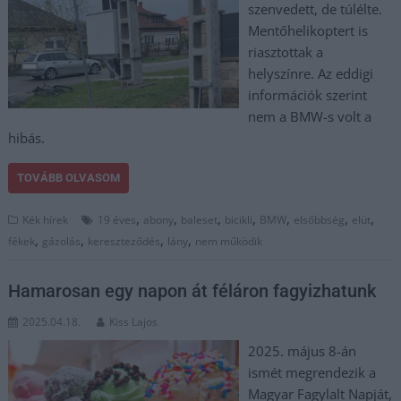
szenvedett, de túlélte.
Mentőhelikoptert is
riasztottak a
helyszínre. Az eddigi
információk szerint
nem a BMW-s volt a
hibás.
TOVÁBB OLVASOM
,
,
,
,
,
,
,
Kék hírek
19 éves
abony
baleset
bicikli
BMW
elsőbbség
elüt
,
,
,
,
fékek
gázolás
kereszteződés
lány
nem működik
Hamarosan egy napon át féláron fagyizhatunk
2025.04.18.
Kiss Lajos
2025. május 8-án
ismét megrendezik a
Magyar Fagylalt Napját,