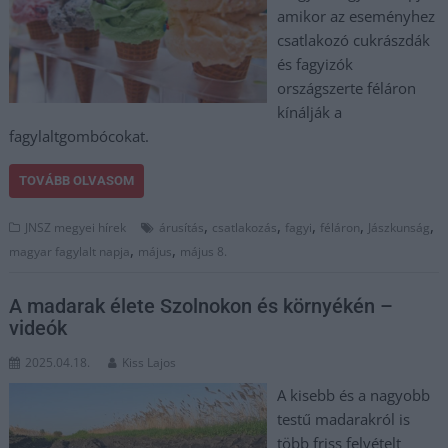
amikor az eseményhez
csatlakozó cukrászdák
és fagyizók
országszerte féláron
kínálják a
fagylaltgombócokat.
TOVÁBB OLVASOM
,
,
,
,
,
JNSZ megyei hírek
árusítás
csatlakozás
fagyi
féláron
Jászkunság
,
,
magyar fagylalt napja
május
május 8.
A madarak élete Szolnokon és környékén –
videók
2025.04.18.
Kiss Lajos
A kisebb és a nagyobb
testű madarakról is
több friss felvételt