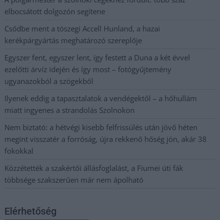
elbocsátott dolgozón segítene
Csődbe ment a tószegi Accell Hunland, a hazai
kerékpárgyártás meghatározó szereplője
Egyszer fent, egyszer lent, így festett a Duna a két évvel
ezelőtti árvíz idején és így most – fotógyűjtemény
ugyanazokból a szögekből
Ilyenek eddig a tapasztalatok a vendégektől – a hőhullám
miatt ingyenes a strandolás Szolnokon
Nem biztató: a hétvégi kisebb felfrissülés után jövő héten
megint visszatér a forróság, újra rekkenő hőség jön, akár 38
fokokkal
Közzétették a szakértői állásfoglalást, a Fiumei úti fák
többsége szakszerűen már nem ápolható
Elérhetőség