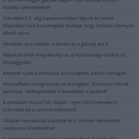
további üzemeltetését
Csendélet 5.0: alig balesetveszélyes lépcső és remek
állapotban levő buszmegálló mutatja, hogy Szolnok mennyire
élhető város
Pénteken újra csökken a benzin és a gázolaj ára is
Napokon belül megválasztja az új köztársasági elnököt az
Országgyűlés
Kiterjedt tüzek pusztítanak az országban, köztük Karcagon
Harmadfokú hőségriasztás az országban: Szolnokon klímát
javítottak, helikoptereket is bevetettek a tüzeknél
A zárkában rosszul lett, elájult – ilyen körülményekről
számoltak be a szolnoki börtönből
Váratlan fennakadás borította fel a Szolnok–Kecskemét
vasútvonal közlekedését
A polgármester a szolnoki cégekhez fordult: több száz