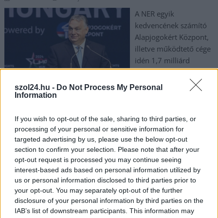
A NER egyik
kedvencének számító
Alapjogokért Központ,
illetve működtető cége
idén 1,7 milliárd
forintból szervezne
rendezvényeket. Jövőre
szol24.hu -
Do Not Process My Personal
pedig majd szétveti
Information
őket a pénz. Ezt nem tudta megakadályozni a TISZA Párt, csak
az egészségügyi és közlekedési fejlesztéseket? Vagy erre
If you wish to opt-out of the sale, sharing to third parties, or
processing of your personal or sensitive information for
honnan volt ennyi milliárd?
targeted advertising by us, please use the below opt-out
section to confirm your selection. Please note that after your
TOVÁBB OLVASOM
opt-out request is processed you may continue seeing
interest-based ads based on personal information utilized by
,
,
,
,
JNSZ megyei hírek
egészségügy
fidesz
hatmilliárd
kutatóközpont
us or personal information disclosed to third parties prior to
,
,
,
,
milliárdok
NER
pénz
támogatás
tisza part
your opt-out. You may separately opt-out of the further
disclosure of your personal information by third parties on the
IAB’s list of downstream participants. This information may