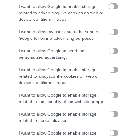
Megismertem és elfogadom a
GDPR-szabályzat
ot
I want to allow Google to enable storage
related to advertising like cookies on web or
device identifiers in apps.
Nem szeretne lemaradni semmiről? Csak egy kattintás, és hírlevelünk a
I want to allow my user data to be sent to
legfrissebb információkkal és exkluzív tartalmakkal hétről hétre
Google for online advertising purposes.
postaládájába érkezik!
I want to allow Google to send me
personalized advertising.
A SZOL24 legfrissebb 24 cikke
I want to allow Google to enable storage
related to analytics like cookies on web or
Szolnokon egy kulcsfontosságú körforgalmat részlegesen
device identifiers in apps.
lezárnak a napokban, a közlekedés az átlagost is meghaladó
mértékben lebénul
I want to allow Google to enable storage
related to functionality of the website or app.
Elromlott a biztosítóberendezés a ceglédi vasútvonalon,
alapos késések alakultak ki a menetrendhez képest,
I want to allow Google to enable storage
kimaradás is előfordult
related to personalization.
Ön szerint hogy készül a hamisítatlan szolnoki habos isler?
I want to allow Google to enable storage