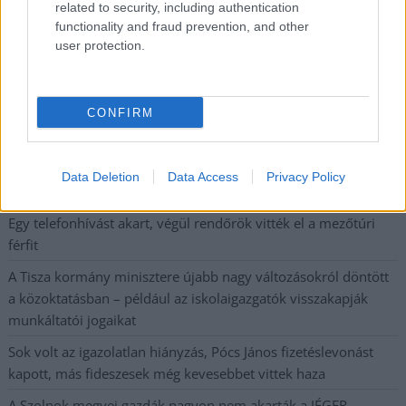
Országos ellenőrzés indult a hazai akkumulátoripari
related to security, including authentication
functionality and fraud prevention, and other
üzemekben
user protection.
Az idei év leglassabb növekedését hozta a június a
kiskereskedelemben
CONFIRM
Györfi Mihály több tucat vállalkozással egyeztetett a
kerékpárgyár dolgozóinak megsegítéséről
41 fok fölé forrósodott az ország, Szolnokon pedig egy másik
Data Deletion
Data Access
Privacy Policy
rekord is megdőlt
Egy telefonhívást akart, végül rendőrök vitték el a mezőtúri
férfit
A Tisza kormány minisztere újabb nagy változásokról döntött
a közoktatásban – például az iskolaigazgatók visszakapják
munkáltatói jogaikat
Sok volt az igazolatlan hiányzás, Pócs János fizetéslevonást
kapott, más fideszesek még kevesebbet vittek haza
A Szolnok megyei gazdák nagyon nem akarták a JÉGER