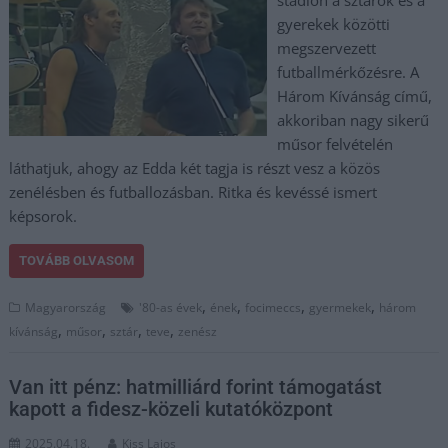
stadion a sztárok és a
gyerekek közötti
megszervezett
futballmérkőzésre. A
Három Kívánság című,
akkoriban nagy sikerű
műsor felvételén
láthatjuk, ahogy az Edda két tagja is részt vesz a közös
zenélésben és futballozásban. Ritka és kevéssé ismert
képsorok.
TOVÁBB OLVASOM
,
,
,
,
Magyarország
'80-as évek
ének
focimeccs
gyermekek
három
,
,
,
,
kívánság
műsor
sztár
teve
zenész
Van itt pénz: hatmilliárd forint támogatást
kapott a fidesz-közeli kutatóközpont
2025.04.18.
Kiss Lajos