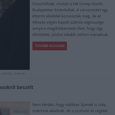
hírportálnak, miután a két ünnep között
Budapesten kirándultak. A városnézést egy
éttermi ebéddel koronázták meg, de az
étkezés végén kapott számla végösszege
annyira megdöbbentette őket, hogy úgy
döntöttek, jövőre inkább otthon maradnak.
TOVÁBB OLVASOM
,
,
számla
Szolnok
asokról beszélt
Nem kérdés, hogy valóban ilyenek is szép
számmal akadnak, de a szolnoki és ceglédi