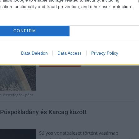
előfordul, hogy figyelmetlenebbek vagyunk.
cation functionality and fraud prevention, and other user protection.
Így járt egy vásárló is a jászberényi Konkoly
Húsboltban, aki egy köteg pénzt hagyott el.
A becsületes megtalálók és a közösségi
CONFIRM
média segítségével a történet szép végetért,
sikerült visszajuttatni az összeget a
tulajdonosának.
Data Deletion
Data Access
Privacy Policy
TOVÁBB OLVASOM
,
,
t
összefogás
pénz
t Püspökladány és Karcag között
Súlyos vonatbaleset történt vasárnap