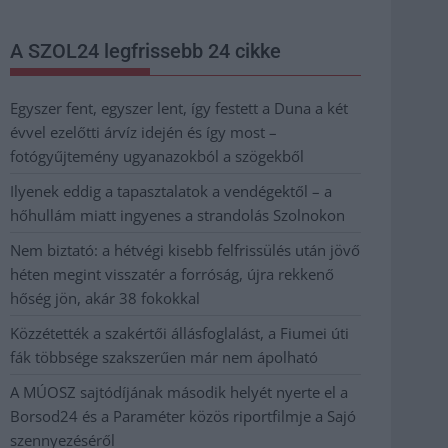
A SZOL24 legfrissebb 24 cikke
Egyszer fent, egyszer lent, így festett a Duna a két
évvel ezelőtti árvíz idején és így most –
fotógyűjtemény ugyanazokból a szögekből
Ilyenek eddig a tapasztalatok a vendégektől – a
hőhullám miatt ingyenes a strandolás Szolnokon
Nem biztató: a hétvégi kisebb felfrissülés után jövő
héten megint visszatér a forróság, újra rekkenő
hőség jön, akár 38 fokokkal
Közzétették a szakértői állásfoglalást, a Fiumei úti
fák többsége szakszerűen már nem ápolható
A MÚOSZ sajtódíjának második helyét nyerte el a
Borsod24 és a Paraméter közös riportfilmje a Sajó
szennyezéséről