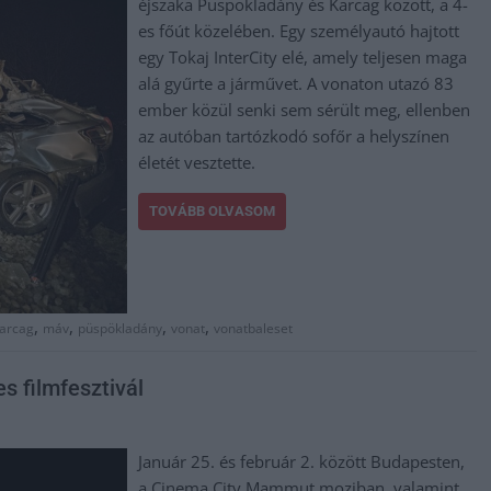
éjszaka Püspökladány és Karcag között, a 4-
es főút közelében. Egy személyautó hajtott
egy Tokaj InterCity elé, amely teljesen maga
alá gyűrte a járművet. A vonaton utazó 83
ember közül senki sem sérült meg, ellenben
az autóban tartózkodó sofőr a helyszínen
életét vesztette.
TOVÁBB OLVASOM
,
,
,
,
arcag
máv
püspökladány
vonat
vonatbaleset
s filmfesztivál
Január 25. és február 2. között Budapesten,
a Cinema City Mammut moziban, valamint