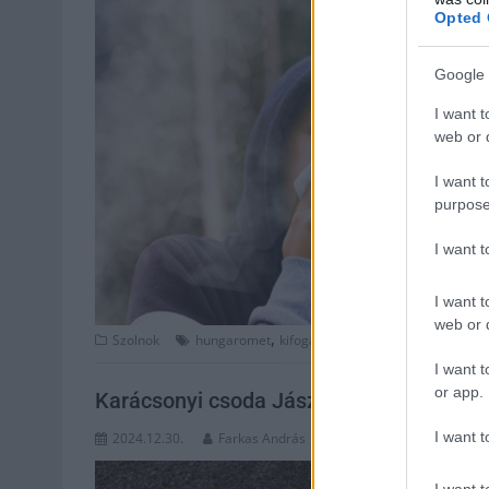
Opted 
Google 
I want t
web or d
I want t
purpose
I want 
I want t
web or d
,
,
,
Szolnok
hungaromet
kifogásolt
levegő
levegőminőség
I want t
or app.
Karácsonyi csoda Jászberényben
I want t
2024.12.30.
Farkas András
I want t