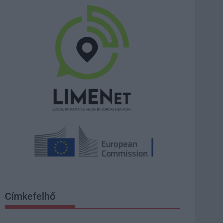
Címkefelhő