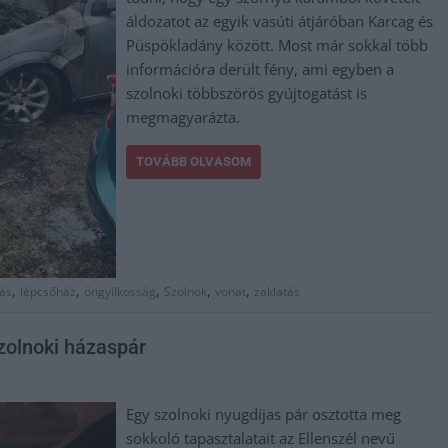
áldozatot az egyik vasúti átjáróban Karcag és
Püspökladány között. Most már sokkal több
információra derült fény, ami egyben a
szolnoki többszörös gyújtogatást is
megmagyarázta.
TOVÁBB OLVASOM
,
,
,
,
,
kás
lépcsőház
öngyilkosság
Szolnok
vonat
zaklatás
zolnoki házaspár
Egy szolnoki nyugdíjas pár osztotta meg
sokkoló tapasztalatait az Ellenszél nevű