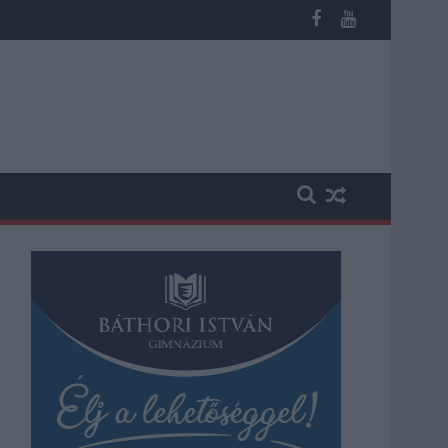
miatt ingyenes a strandolás Szolnokon