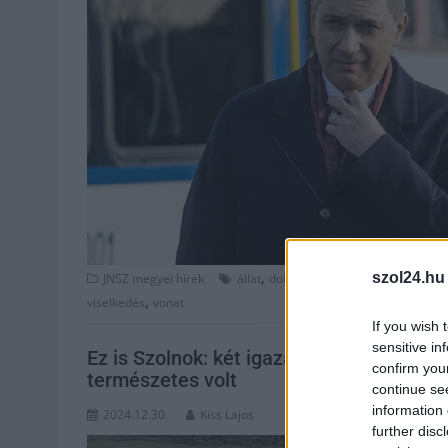
,
,
szol24.hu
JNSZ megyei hírek
állat
dolgozók
Jász-Nagykun Szolno
,
viselkedés
vonat
If you wish 
sensitive in
Ez is Szolnok: két igazán kedves és szív
confirm you
természetes volt
continue se
information 
2024.12.30.
Kiss Lajos
further disc