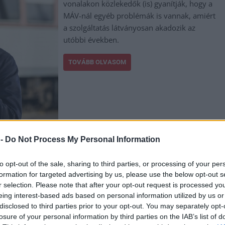
vonalakon közlekedők (is) gyanítják, hogy a
MÁV-nál egyéb problémák is vannak, amiért
a szolgáltatás látványosan akadozik az
utóbbi években.
TOVÁBB OLVASOM
,
,
,
,
,
,
,
,
 -
Do Not Process My Personal Information
k megye
lázár jános
máv
probléma
szolgáltatás
Szolnok
utasok
vasút
to opt-out of the sale, sharing to third parties, or processing of your per
formation for targeted advertising by us, please use the below opt-out s
melengető történet, ami a régi világban
r selection. Please note that after your opt-out request is processed y
eing interest-based ads based on personal information utilized by us or
disclosed to third parties prior to your opt-out. You may separately opt-
losure of your personal information by third parties on the IAB’s list of
Most azonban már olyan időket élünk, ahol