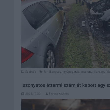
,
,
,
,
Szolnok
féltékenység
gyújtogatás
intercity
Karcag
la
Iszonyatos éttermi számlát kapott egy s
2024.12.30.
Farkas András