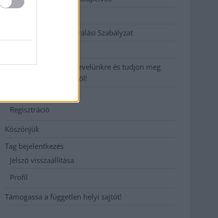
Hirdetési árak
Hozzászólási és Moderálási Szabályzat
Impresszum
Iratkozzon fel heti hírlevelünkre és tudjon meg
még többet megyénkről!
Join Us
Regisztráció
Köszönjük
Tag bejelentkezés
Jelszó visszaállítása
Profil
Támogassa a független helyi sajtót!