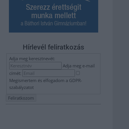
Hírlevél feliratkozás
Adja meg keresztnevét:
Adja meg e-mail
címét:
Megismertem és elfogadom a
GDPR-
szabályzat
ot
Nem szeretne lemaradni semmiről? Csak egy kattintás, és
hírlevelünk a legfrissebb információkkal és exkluzív
tartalmakkal hétről hétre postaládájába érkezik!