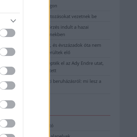
birkózó-világbajnokságon
Jászberényben is korlátozásokat vezetnek be
Átfogó országos ellenőrzés indult a hazai
akkumulátoripari üzemekben
A Tisza visszahúzódott, és évszázadok óta nem
látott maradványok kerültek elő
Mentők és rendőrök lepték el az Ady Endre utat,
egy kerékpáros is érintett
Parázs vita a Fiumei úti beruházásról: mi lesz a
fákkal?
Elérhetőség
Adatkezelési tájékoztató
Etikai és függetlenségi alapelvek