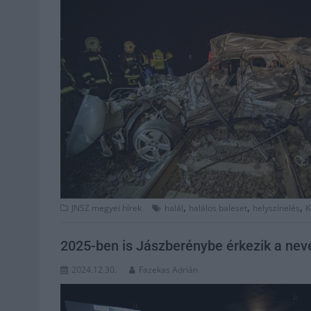
,
,
,
JNSZ megyei hírek
halál
halálos baleset
helyszínelés
K
2025-ben is Jászberénybe érkezik a neve
2024.12.30.
Fazekas Adrián