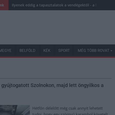
Ilyenek eddig a tapasztalatok a vendégektől - a hőhullám 
ink
MEGYE
BELFÖLD
KÉK
SPORT
MÉG TÖBB ROVAT
 gyújtogatott Szolnokon, majd lett öngyilkos a
Hétfőn délelőtt még csak annyit lehetett
tudni, hogy egy szörnyű karambol követelt