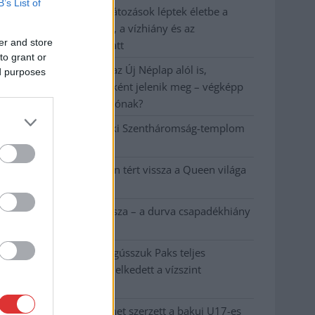
B’s List of
Már Szolnokon is korlátozások léptek életbe a
tartós hatalmas hőség, a vízhiány és az
er and store
áramtakarékosság miatt
to grant or
A NER kihúzta a talajt az Új Néplap alól is,
ed purposes
immáron csak hetilapként jelenik meg – végképp
vége a nyomtatott sajtónak?
Befejeződött a szolnoki Szentháromság-templom
felújítása
Szimfonikus köntösben tért vissza a Queen világa
a fővárosba
Ilyen, amikor „fél” a Tisza – a durva csapadékhiány
nagyon meglátszik
Lehet, hogy mégis megússzuk Paks teljes
leállítását, némileg emelkedett a vízszint
(VIDEÓVAL)
Tugyi Zétény ezüstérmet szerzett a bakui U17-es