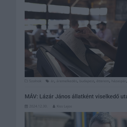
,
,
,
,
Szolnok
ár
áremelkedés
budapest
étterem
házaspár
MÁV: Lázár János állatként viselkedő ut
2024.12.30.
Kiss Lajos