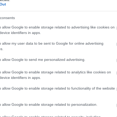
több magyarországi településen veszélyessé
Out
vált a levegő minősége – derül ki a Nemzeti
Népegészségügyi és Gyógyszerészeti
consents
Központ (NNGYK) vasárnap nyilvánosságra
o allow Google to enable storage related to advertising like cookies on
hozott térképéről, amely az előző napi
evice identifiers in apps.
mérések eredményeit mutatja. Szolnok is
érintett, a kifogásolt kategóriába került.
o allow my user data to be sent to Google for online advertising
s.
TOVÁBB OLVASOM
to allow Google to send me personalized advertising.
o allow Google to enable storage related to analytics like cookies on
evice identifiers in apps.
,
Szolnok
o allow Google to enable storage related to functionality of the website
o allow Google to enable storage related to personalization.
A karácsonyi vásárlási forgatagban
o allow Google to enable storage related to security, including