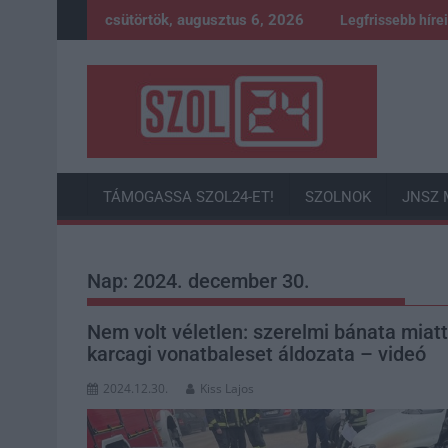
Skip
csütörtök, augusztus 6, 2026
Legfrissebb híre
to
content
TÁMOGASSA SZOL24-ET!
SZOLNOK
JNSZ 
Nap:
2024. december 30.
Nem volt véletlen: szerelmi bánata miatt
karcagi vonatbaleset áldozata – videó
2024.12.30.
Kiss Lajos