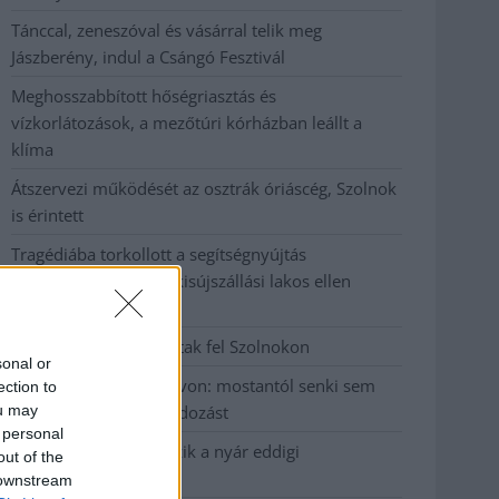
Tánccal, zeneszóval és vásárral telik meg
Jászberény, indul a Csángó Fesztivál
Meghosszabbított hőségriasztás és
vízkorlátozások, a mezőtúri kórházban leállt a
klíma
Átszervezi működését az osztrák óriáscég, Szolnok
is érintett
Tragédiába torkollott a segítségnyújtás
elmulasztása, három kisújszállási lakos ellen
emeltek vádat
Hatalmas lángok csaptak fel Szolnokon
sonal or
Vízitraffipax a Tisza-tavon: mostantól senki sem
ection to
ou may
úszhatja meg a száguldozást
 personal
Szolnokra is megérkezik a nyár eddigi
out of the
legkeményebb napja
 downstream