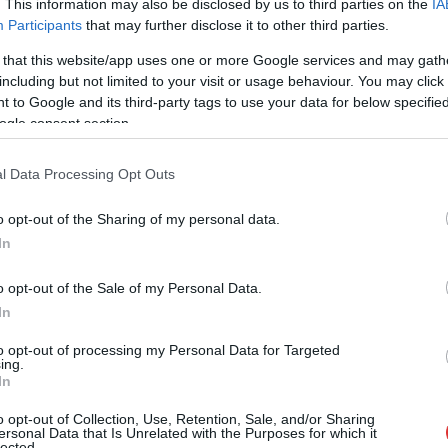
. This information may also be disclosed by us to third parties on the
IA
ezeknek inkább az ellenkezőjét látjuk és
Participants
that may further disclose it to other third parties.
tapasztaljuk igen gyakran. Mindenesetre
 that this website/app uses one or more Google services and may gath
óriási dicséretet és köszönetet kapott a
including but not limited to your visit or usage behaviour. You may click 
szolnoki mentőszolgálat és ügyelet, valamint
 to Google and its third-party tags to use your data for below specifi
egy ismeretlen jótevő, aki értékes dolgokat
ogle consent section.
talált és mégsem tartotta meg magának.
l Data Processing Opt Outs
TOVÁBB OLVASOM
o opt-out of the Sharing of my personal data.
In
o opt-out of the Sale of my Personal Data.
In
,
,
,
,
,
lenség
Szolnok
táska
történet
türelem
ügyelet
to opt-out of processing my Personal Data for Targeted
ing.
In
o opt-out of Collection, Use, Retention, Sale, and/or Sharing
ersonal Data that Is Unrelated with the Purposes for which it
A szálló por magas koncentrációja miatt
lected.