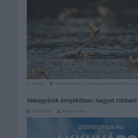
,
,
,
Szolnok
dokumentumfilm
Szolnok
természetfilm
tisza
Akkugyárak árnyékában: nagyot robban
2026.04.04.
Farkas András