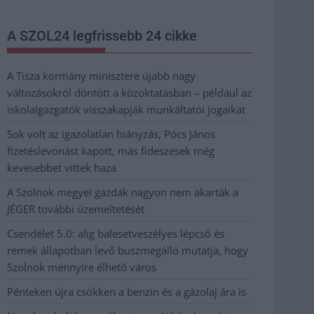
A SZOL24 legfrissebb 24 cikke
A Tisza kormány minisztere újabb nagy
változásokról döntött a közoktatásban – például az
iskolaigazgatók visszakapják munkáltatói jogaikat
Sok volt az igazolatlan hiányzás, Pócs János
fizetéslevonást kapott, más fideszesek még
kevesebbet vittek haza
A Szolnok megyei gazdák nagyon nem akarták a
JÉGER további üzemeltetését
Csendélet 5.0: alig balesetveszélyes lépcső és
remek állapotban levő buszmegálló mutatja, hogy
Szolnok mennyire élhető város
Pénteken újra csökken a benzin és a gázolaj ára is