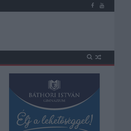
 kapott, más fideszesek még kevesebbet vittek haza