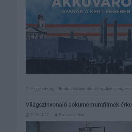
,
,
,
Magyarország
akkumulátor
akkuváros
bemutató
debr
Világszínvonalú dokumentumfilmek érk
2026.01.27.
Fazekas Adrián