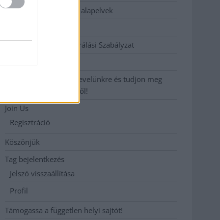
Etikai és függetlenségi alapelvek
Hirdetési árak
Hozzászólási és Moderálási Szabályzat
Impresszum
Iratkozzon fel heti hírlevelünkre és tudjon meg
még többet megyénkről!
Join Us
Regisztráció
Köszönjük
Tag bejelentkezés
Jelszó visszaállítása
Profil
Támogassa a független helyi sajtót!