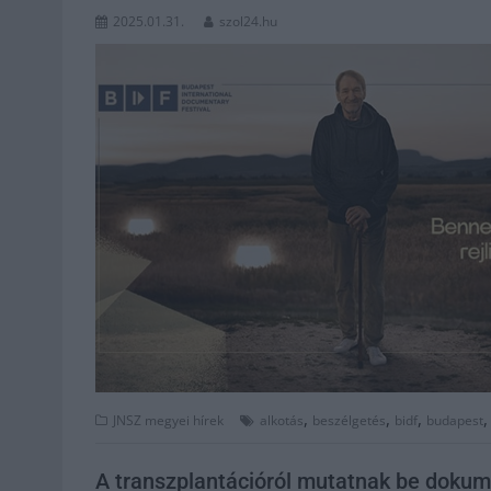
2025.01.31.
szol24.hu
,
,
,
JNSZ megyei hírek
alkotás
beszélgetés
bidf
budapest
A transzplantációról mutatnak be doku