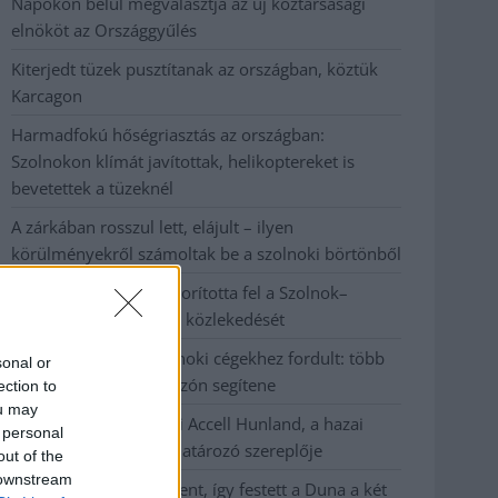
Napokon belül megválasztja az új köztársasági
elnököt az Országgyűlés
Kiterjedt tüzek pusztítanak az országban, köztük
Karcagon
Harmadfokú hőségriasztás az országban:
Szolnokon klímát javítottak, helikoptereket is
bevetettek a tüzeknél
A zárkában rosszul lett, elájult – ilyen
körülményekről számoltak be a szolnoki börtönből
Váratlan fennakadás borította fel a Szolnok–
Kecskemét vasútvonal közlekedését
A polgármester a szolnoki cégekhez fordult: több
sonal or
száz elbocsátott dolgozón segítene
ection to
ou may
Csődbe ment a tószegi Accell Hunland, a hazai
 personal
kerékpárgyártás meghatározó szereplője
out of the
 downstream
Egyszer fent, egyszer lent, így festett a Duna a két