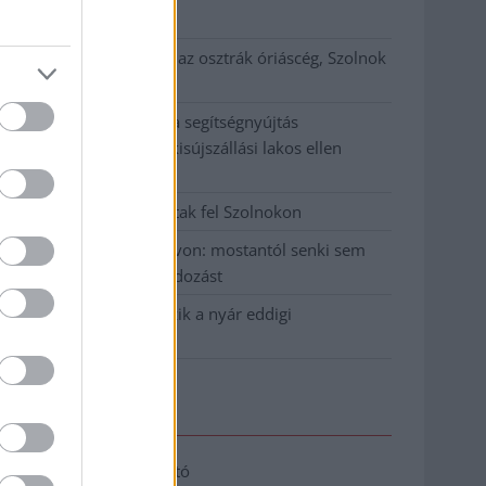
klíma
Átszervezi működését az osztrák óriáscég, Szolnok
is érintett
Tragédiába torkollott a segítségnyújtás
elmulasztása, három kisújszállási lakos ellen
emeltek vádat
Hatalmas lángok csaptak fel Szolnokon
Vízitraffipax a Tisza-tavon: mostantól senki sem
úszhatja meg a száguldozást
Szolnokra is megérkezik a nyár eddigi
legkeményebb napja
Elérhetőség
Adatkezelési tájékoztató