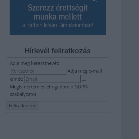
Hírlevél feliratkozás
Adja meg keresztnevét:
Adja meg e-mail
címét:
Megismertem és elfogadom a
GDPR-
szabályzat
ot
Nem szeretne lemaradni semmiről? Csak egy kattintás, és
hírlevelünk a legfrissebb információkkal és exkluzív
tartalmakkal hétről hétre postaládájába érkezik!