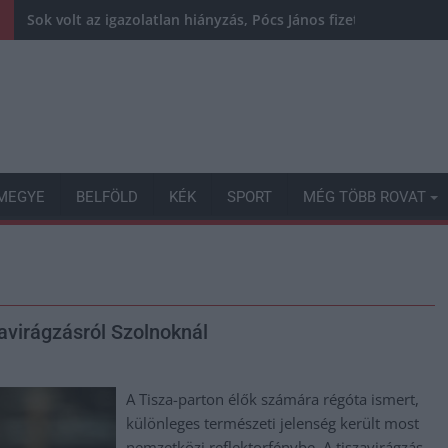
Sok volt az igazolatlan hiányzás, Pócs János fizetéslevonást
MEGYE
BELFÖLD
KÉK
SPORT
MÉG TÖBB ROVAT
avirágzásról Szolnoknál
A Tisza-parton élők számára régóta ismert,
különleges természeti jelenség került most
nemzetközi reflektorfénybe. A tiszavirágzás