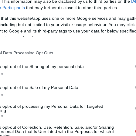
. This information may also be disclosed by us to third parties on the
IA
sokatmondó üzenettel rajtol el 2026. január
Participants
that may further disclose it to other third parties.
24-én a 12. Budapest Nemzetközi
 that this website/app uses one or more Google services and may gath
Dokumentumfilm-fesztivál, vagyis a BIDF. Az
including but not limited to your visit or usage behaviour. You may click 
ország legnagyobb dokumentumfilmes
 to Google and its third-party tags to use your data for below specifi
eseménye idén is kilép a főváros kereteiből,
ogle consent section.
hogy tizenkét vidéki városban, köztük
Jászberényben is összesen 250 vetítésen
l Data Processing Opt Outs
keresztül mutassa be korunk legégetőbb
kérdéseit, a globális politikai játszmáktól
o opt-out of the Sharing of my personal data.
kezdve az egészen intim, emberi sorsokig.
In
TOVÁBB OLVASOM
o opt-out of the Sale of my Personal Data.
In
,
,
,
,
,
,
mfilm-fesztivál
dokumentumfilm
fesztivál
filmfesztivál
Jászberény
mozi
to opt-out of processing my Personal Data for Targeted
ing.
In
tos témában tartottak filmvetítést
o opt-out of Collection, Use, Retention, Sale, and/or Sharing
ersonal Data that Is Unrelated with the Purposes for which it
lected.