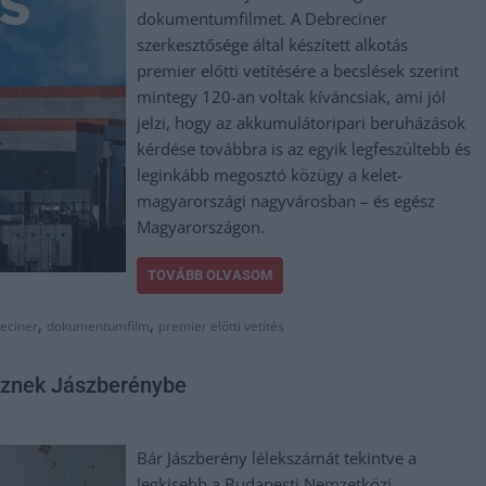
dokumentumfilmet. A Debreciner
szerkesztősége által készített alkotás
premier előtti vetítésére a becslések szerint
mintegy 120-an voltak kíváncsiak, ami jól
jelzi, hogy az akkumulátoripari beruházások
kérdése továbbra is az egyik legfeszültebb és
leginkább megosztó közügy a kelet-
magyarországi nagyvárosban – és egész
Magyarországon.
TOVÁBB OLVASOM
,
,
eciner
dokumentumfilm
premier előtti vetítés
eznek Jászberénybe
Bár Jászberény lélekszámát tekintve a
legkisebb a Budapesti Nemzetközi