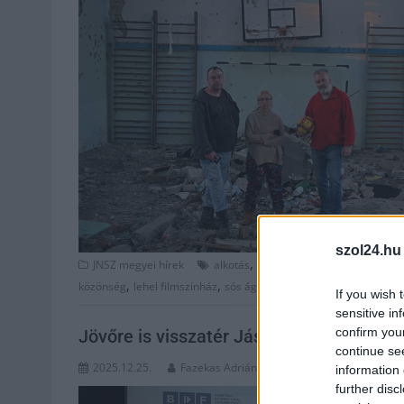
szol24.hu
,
,
JNSZ megyei hírek
alkotás
bidf
budapest international 
,
,
közönség
lehel filmszínház
sós ágnes
If you wish 
sensitive in
confirm you
Jövőre is visszatér Jászberénybe a ran
continue se
2025.12.25.
Fazekas Adrián
information 
further disc