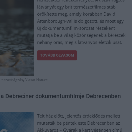
látványát egy brit természetfilmes stáb
örökítette meg, amely korábban David
Attenborough-val is dolgozott, és most egy
új dokumentumfilm-sorozat részeként
mutatja be a világ közönségének a kérészek
néhány órás, mégis látványos életciklusát.
TOVÁBB OLVASOM
,
,
tiszavirágzás
Viasat Nature
t a Debreciner dokumentumfilmje Debrecenben
Telt ház előtt, jelentős érdeklődés mellett
mutatták be péntek este Debrecenben az
Akkuváros – Gyárak a kert végénben című