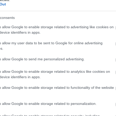
Out
Egy technikai probléma következtében
néhány nap csúszással, de annál sikeresebb
consents
rendezvényt szervezett a jászberényi Szabad
o allow Google to enable storage related to advertising like cookies on
Jászok TISZA Sziget a Lehel Film-Színházban:
evice identifiers in apps.
egy beszélgetéssel egybekötött vetítésre
várták az érdeklődőket, ahol a Nyomik című
o allow my user data to be sent to Google for online advertising
díjnyertes magyar dokumentum-akciófilmet
s.
lehetett megtekinteni.
to allow Google to send me personalized advertising.
TOVÁBB OLVASOM
o allow Google to enable storage related to analytics like cookies on
evice identifiers in apps.
o allow Google to enable storage related to functionality of the website
,
,
k
surányi judit
tisza sziget
o allow Google to enable storage related to personalization.
ges filmvetítéssel készülnek Jászberényben –
o allow Google to enable storage related to security, including