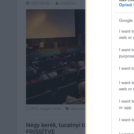
2025.06.06.
szol24.hu
Opted 
Google 
I want t
web or d
I want t
purpose
I want 
I want t
web or d
I want t
or app.
,
,
JNSZ megyei hírek
dokumentumfilm
Jászberény
nyomi
I want t
Négy kerék, tucatnyi történet – Különle
FRISSÍTVE
I want t