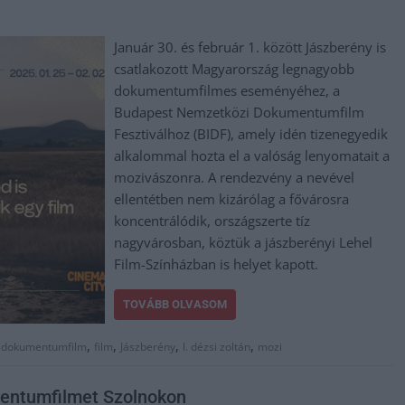
Január 30. és február 1. között Jászberény is
csatlakozott Magyarország legnagyobb
dokumentumfilmes eseményéhez, a
Budapest Nemzetközi Dokumentumfilm
Fesztiválhoz (BIDF), amely idén tizenegyedik
alkalommal hozta el a valóság lenyomatait a
mozivászonra. A rendezvény a nevével
ellentétben nem kizárólag a fővárosra
koncentrálódik, országszerte tíz
nagyvárosban, köztük a jászberényi Lehel
Film-Színházban is helyet kapott.
TOVÁBB OLVASOM
,
,
,
,
,
dokumentumfilm
film
Jászberény
l. dézsi zoltán
mozi
mentumfilmet Szolnokon