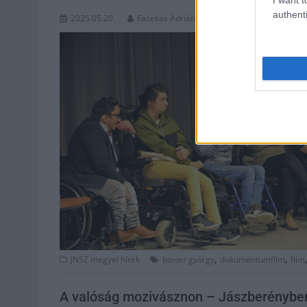
authenti
2025.05.20.
Fazekas Adrián
,
,
JNSZ megyei hírek
bovier györgy
dokumentumfilm
film
A valóság mozivásznon – Jászberényben