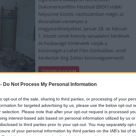
Dokumentumfilm Fesztivál (BIDF) vidéki
helyszínei között, nézőszámban mégis az
élvonalban versenyez a
megyeszékhelyekkel. Január 28. és február
1. között ismét komoly társadalmi kérdések
és húsbavágó történetek várják a
közönséget a Lehel Film-Színházban, erről
kérdeztük Góg Zoltán közönségszervezőt.
TOVÁBB OLVASOM
 -
Do Not Process My Personal Information
,
,
,
,
,
documentary festival
dokumentumfilm
film
góg zoltán
Jászberény
to opt-out of the sale, sharing to third parties, or processing of your per
formation for targeted advertising by us, please use the below opt-out s
r selection. Please note that after your opt-out request is processed y
gos dokumentumfilm-fesztivál
eing interest-based ads based on personal information utilized by us or
disclosed to third parties prior to your opt-out. You may separately opt-
losure of your personal information by third parties on the IAB’s list of
„A jövőd filmje már forog” – ezzel a