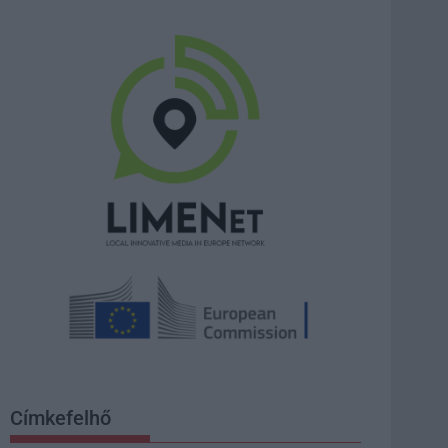
Címkefelhő