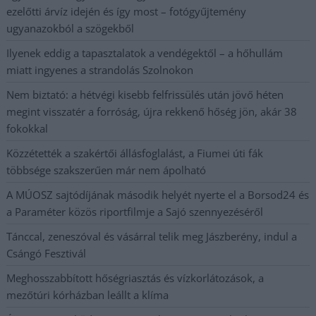
ezelőtti árvíz idején és így most – fotógyűjtemény
ugyanazokból a szögekből
Ilyenek eddig a tapasztalatok a vendégektől – a hőhullám
miatt ingyenes a strandolás Szolnokon
Nem biztató: a hétvégi kisebb felfrissülés után jövő héten
megint visszatér a forróság, újra rekkenő hőség jön, akár 38
fokokkal
Közzétették a szakértői állásfoglalást, a Fiumei úti fák
többsége szakszerűen már nem ápolható
A MÚOSZ sajtódíjának második helyét nyerte el a Borsod24 és
a Paraméter közös riportfilmje a Sajó szennyezéséről
Tánccal, zeneszóval és vásárral telik meg Jászberény, indul a
Csángó Fesztivál
Meghosszabbított hőségriasztás és vízkorlátozások, a
mezőtúri kórházban leállt a klíma