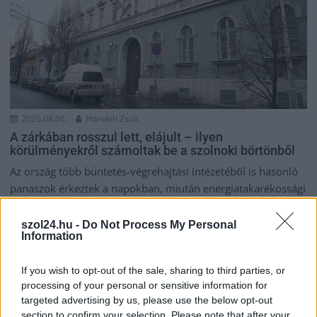
2026.08.06.
Horváth Zsolt
A zárkában rosszul lett, elájult – ilyen
körülményekről számoltak be a szolnoki börtönből
Az ország több büntetés-végrehajtási intézetéből is hasonló
panaszok érkeztek a napokban, miután energiatakarékossági
intézkedéseket vezettek be...
Szolnok
szol24.hu -
Do Not Process My Personal
Information
If you wish to opt-out of the sale, sharing to third parties, or
processing of your personal or sensitive information for
targeted advertising by us, please use the below opt-out
section to confirm your selection. Please note that after your