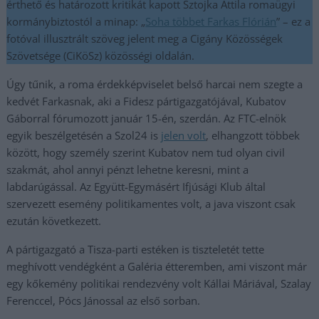
érthető és határozott kritikát kapott Sztojka Attila romaügyi
kormánybiztostól a minap: „
Soha többet Farkas Flórián
” – ez a
fotóval illusztrált szöveg jelent meg a Cigány Közösségek
Szövetsége (CiKöSz) közösségi oldalán.
Úgy tűnik, a roma érdekképviselet belső harcai nem szegte a
kedvét Farkasnak, aki a Fidesz pártigazgatójával, Kubatov
Gáborral fórumozott január 15-én, szerdán. Az FTC-elnök
egyik beszélgetésén a Szol24 is
jelen volt
, elhangzott többek
között, hogy személy szerint Kubatov nem tud olyan civil
szakmát, ahol annyi pénzt lehetne keresni, mint a
labdarúgással. Az Együtt-Egymásért Ifjúsági Klub által
szervezett esemény politikamentes volt, a java viszont csak
ezután következett.
A pártigazgató a Tisza-parti estéken is tiszteletét tette
meghívott vendégként a Galéria étteremben, ami viszont már
egy kőkemény politikai rendezvény volt Kállai Máriával, Szalay
Ferenccel, Pócs Jánossal az első sorban.