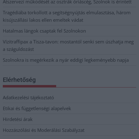
Átszervezi működését az osztrák óriáscég, Szolnok is érintett
Tragédiába torkollott a segítségnyújtás elmulasztása, három
kisújszállási lakos ellen emeltek vádat
Hatalmas lángok csaptak fel Szolnokon
Vízitraffipax a Tisza-tavon: mostantól senki sem úszhatja meg
a száguldozást
Szolnokra is megérkezik a nyár eddigi legkeményebb napja
Elérhetőség
Adatkezelési tájékoztató
Etikai és függetlenségi alapelvek
Hirdetési árak
Hozzászólási és Moderálási Szabályzat