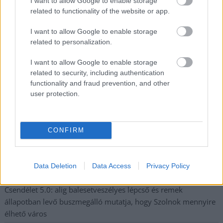
I want to allow Google to enable storage
Nem szeretne lemaradni semmiről? Csak egy kattintás, és hírlevelünk a
related to functionality of the website or app.
legfrissebb információkkal és exkluzív tartalmakkal hétről hétre
postaládájába érkezik!
I want to allow Google to enable storage
related to personalization.
A SZOL24 legfrissebb 24 cikke
I want to allow Google to enable storage
related to security, including authentication
functionality and fraud prevention, and other
A Tisza kormány minisztere újabb nagy változásokról döntött
user protection.
a közoktatásban – például az iskolaigazgatók visszakapják
munkáltatói jogaikat
Sok volt az igazolatlan hiányzás, Pócs János fizetéslevonást
CONFIRM
kapott, más fideszesek még kevesebbet vittek haza
A Szolnok megyei gazdák nagyon nem akarták a JÉGER
Data Deletion
Data Access
Privacy Policy
további üzemeltetését
Csendélet 5.0: alig balesetveszélyes lépcső és remek
állapotban levő buszmegálló mutatja, hogy Szolnok mennyire
élhető város