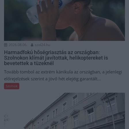
2026.08.06.
szol24.hu
Harmadfokú hőségriasztás az országban:
Szolnokon klímát javítottak, helikoptereket is
bevetettek a tüzeknél
Tovább tombol az extrém kánikula az országban, a jelenlegi
előrejelzések szerint a jövő hét elejéig garantált...
Szolnok