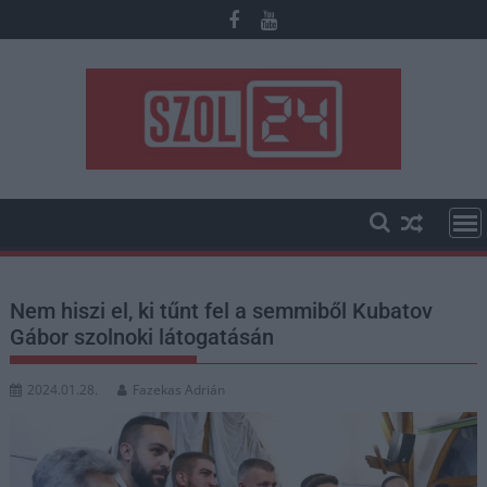
Skip
to
content
Nem hiszi el, ki tűnt fel a semmiből Kubatov
Gábor szolnoki látogatásán
2024.01.28.
Fazekas Adrián