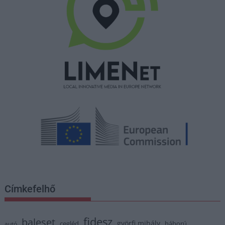
Címkefelhő
fidesz
baleset
györfi mihály
cegléd
háború
autó