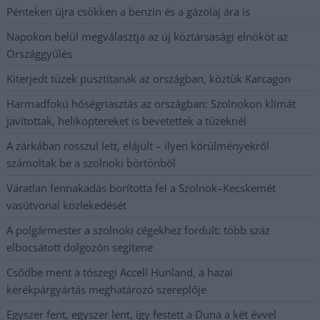
Pénteken újra csökken a benzin és a gázolaj ára is
Napokon belül megválasztja az új köztársasági elnököt az
Országgyűlés
Kiterjedt tüzek pusztítanak az országban, köztük Karcagon
Harmadfokú hőségriasztás az országban: Szolnokon klímát
javítottak, helikoptereket is bevetettek a tüzeknél
A zárkában rosszul lett, elájult – ilyen körülményekről
számoltak be a szolnoki börtönből
Váratlan fennakadás borította fel a Szolnok–Kecskemét
vasútvonal közlekedését
A polgármester a szolnoki cégekhez fordult: több száz
elbocsátott dolgozón segítene
Csődbe ment a tószegi Accell Hunland, a hazai
kerékpárgyártás meghatározó szereplője
Egyszer fent, egyszer lent, így festett a Duna a két évvel