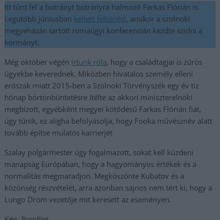
Itt tűnt fel a botrányt botrányra halmozó Farkas Flórián is.
Legutóbb júniusban
keltett feltűnést
, amikor a szolnoki
megyeházán tartott romaügyi konferencián kezdte szidni a
kormányt.
Még október végén
írtunk róla
, hogy a családtagjai is zűrös
ügyekbe keverednek. Miközben hivatalos személy elleni
erőszak miatt 2015-ben a Szolnoki Törvényszék egy év tíz
hónap börtönbüntetésre ítélte az akkori miniszterelnöki
megbízott, egyébként megyei kötődésű Farkas Flórián fiát,
úgy tűnik, ez aligha befolyásolja, hogy Fooka művésznév alatt
tovább építse mulatós karrierjét
Szalay polgármester úgy fogalmazott, sokat kell küzdeni
manapság Európában, hogy a hagyományos értékek és a
normalitás megmaradjon. Megköszönte Kubatov és a
közönség részvételét, arra azonban sajnos nem tért ki, hogy a
Lungo Drom vezetője mit keresett az eseményen.
Kép: RomNet