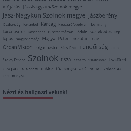
időjárás
Jász-Nagykun-Szolnok megye
Jász-Nagykun Szolnok megye
Jászberény
Karcag
kormány
Jászkunság
karambol
katasztrófavédelem
közlekedés
koronavírus
kórház
kosárlabda
kunszentmárton
lmp
Magyar Péter
máv
lopás
mezőtúr
magyarország
rendőrség
Orbán Viktor
polgármester
Pócs János
sport
Szolnok
tisza
tiszafüred
Szalay Ferenc
tisza-tó
tiszaföldvár
törökszentmiklós
vonat
választás
tűz
tisza part
vasút
ukrajna
önkormányzat
Nézd és hallgasd velünk!