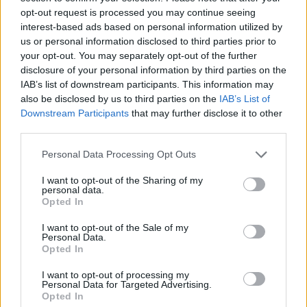
opt-out request is processed you may continue seeing
interest-based ads based on personal information utilized by
us or personal information disclosed to third parties prior to
your opt-out. You may separately opt-out of the further
disclosure of your personal information by third parties on the
IAB’s list of downstream participants. This information may
also be disclosed by us to third parties on the
IAB’s List of
Downstream Participants
that may further disclose it to other
2026.08.06.
Horváth Zsolt
third parties.
A polgármester a szolnoki cégekhez fordult: több
Please note that this website/app uses one or more Google
Personal Data Processing Opt Outs
száz elbocsátott dolgozón segítene
services and may gather and store information including but
Munkalehetőséget kér a térség vállalkozásaitól Szolnok
not limited to your visit or usage behaviour. You may click to
I want to opt-out of the Sharing of my
personal data.
polgármestere. A tószegi kerékpárgyár bezárása után
grant or deny consent to Google and its third-party tags to
Opted In
közzétett felhívásának célja, hogy...
use your data for below specified purposes in below Google
consent section.
I want to opt-out of the Sale of my
Szolnok
Personal Data.
Opted In
I want to opt-out of processing my
Personal Data for Targeted Advertising.
Opted In