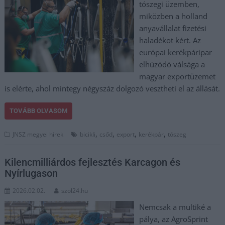
tószegi üzemben,
miközben a holland
anyavállalat fizetési
haladékot kért. Az
európai kerékpáripar
elhúzódó válsága a
magyar exportüzemet
is elérte, ahol mintegy négyszáz dolgozó vesztheti el az állását.
TOVÁBB OLVASOM
,
,
,
,
JNSZ megyei hírek
bicikli
csőd
export
kerékpár
tószeg
Kilencmilliárdos fejlesztés Karcagon és
Nyírlugason
2026.02.02.
szol24.hu
Nemcsak a multiké a
pálya, az AgroSprint