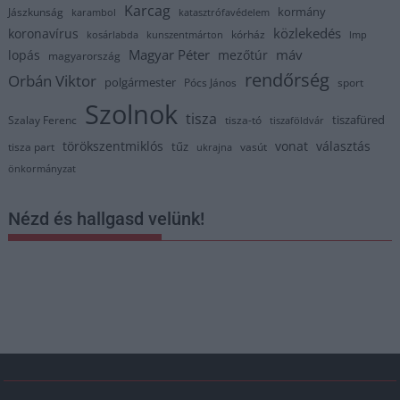
Karcag
kormány
Jászkunság
karambol
katasztrófavédelem
közlekedés
koronavírus
kórház
kosárlabda
kunszentmárton
lmp
Magyar Péter
máv
lopás
mezőtúr
magyarország
rendőrség
Orbán Viktor
polgármester
Pócs János
sport
Szolnok
tisza
tiszafüred
Szalay Ferenc
tisza-tó
tiszaföldvár
törökszentmiklós
vonat
választás
tűz
tisza part
vasút
ukrajna
önkormányzat
Nézd és hallgasd velünk!