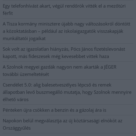
Egy telefonhívást akart, végül rendőrök vitték el a mezőtúri
férfit
A Tisza kormány minisztere újabb nagy változásokról döntött
a közoktatásban – például az iskolaigazgatók visszakapják
munkáltatói jogaikat
Sok volt az igazolatlan hiányzás, Pócs János fizetéslevonást
kapott, más fideszesek még kevesebbet vittek haza
A Szolnok megyei gazdák nagyon nem akarták a JÉGER
további üzemeltetését
Csendélet 5.0: alig balesetveszélyes lépcső és remek
állapotban levő buszmegálló mutatja, hogy Szolnok mennyire
élhető város
Pénteken újra csökken a benzin és a gázolaj ára is
Napokon belül megválasztja az új köztársasági elnököt az
Országgyűlés