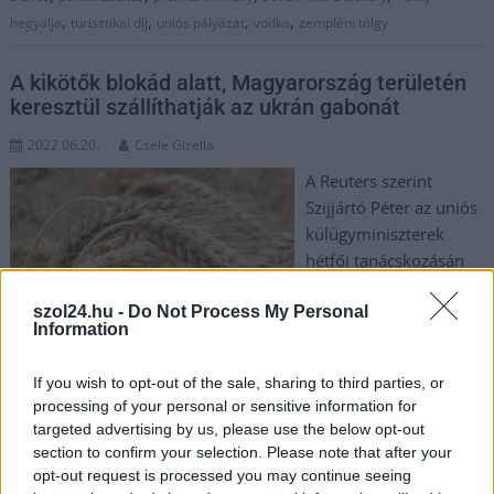
,
,
,
,
hegyalja
turisztikai díj
uniós pályázat
vodka
zempléni tölgy
A kikötők blokád alatt, Magyarország területén
keresztül szállíthatják az ukrán gabonát
2022.06.20.
Csele Gizella
A Reuters szerint
Szijjártó Péter az uniós
külügyminiszterek
hétfői tanácskozásán
lehetséges útvonalként
szol24.hu -
Do Not Process My Personal
felajánlotta, hogy
Information
Magyarország
területén keresztül
If you wish to opt-out of the sale, sharing to third parties, or
történjen az ukrán gabonaexport. Azért van szükség alternatív
processing of your personal or sensitive information for
útvonalakra, mert az orosz haditengerészet blokád alatt tartja
targeted advertising by us, please use the below opt-out
a fekete-tengeri ukrán kikötőket, ezért nem jut ki Ukrajnából a
section to confirm your selection. Please note that after your
gabona, ami a világ több országában éhínséghez vezethet. A
opt-out request is processed you may continue seeing