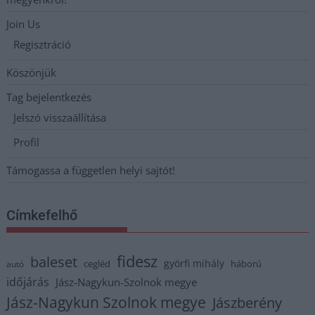
Join Us
Regisztráció
Köszönjük
Tag bejelentkezés
Jelszó visszaállítása
Profil
Támogassa a független helyi sajtót!
Címkefelhő
fidesz
baleset
györfi mihály
cegléd
háború
autó
időjárás
Jász-Nagykun-Szolnok megye
Jász-Nagykun Szolnok megye
Jászberény