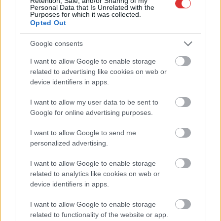
Retention, Sale, and/or Sharing of my
Personal Data that Is Unrelated with the
Purposes for which it was collected.
Opted Out
Google consents
I want to allow Google to enable storage
related to advertising like cookies on web or
Hírlevél feliratkozás
device identifiers in apps.
I want to allow my user data to be sent to
Adja meg keresztnevét:
Adja
Google for online advertising purposes.
meg e-mail címét:
Megismertem és elfogadom a
GDPR-szabályzat
ot
I want to allow Google to send me
personalized advertising.
I want to allow Google to enable storage
Nem szeretne lemaradni semmiről? Csak egy kattintás, és hírlevelünk a
related to analytics like cookies on web or
legfrissebb információkkal és exkluzív tartalmakkal hétről hétre
device identifiers in apps.
postaládájába érkezik!
I want to allow Google to enable storage
related to functionality of the website or app.