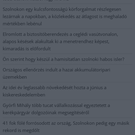
Szolnokon egy kulcsfontosságú körforgalmat részlegesen
lezárnak a napokban, a közlekedés az átlagost is meghaladó
mértékben lebénul
Elromlott a biztosítóberendezés a ceglédi vasútvonalon,
alapos késések alakultak ki a menetrendhez képest,
kimaradás is előfordult
Ön szerint hogy készül a hamisítatlan szolnoki habos isler?
Országos ellenőrzés indult a hazai akkumulátoripari
üzemekben
Az idei év leglassabb növekedését hozta a június a
kiskereskedelemben
Györfi Mihály több tucat vállalkozással egyeztetett a
kerékpárgyár dolgozóinak megsegítéséről
41 fok fölé forrósodott az ország, Szolnokon pedig egy másik
rekord is megdőlt