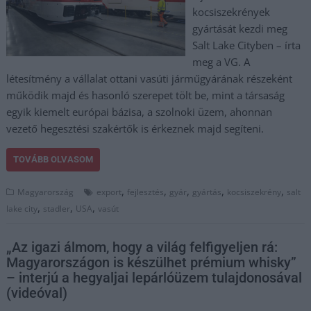
kocsiszekrények
gyártását kezdi meg
Salt Lake Cityben – írta
meg a VG. A
létesítmény a vállalat ottani vasúti járműgyárának részeként
működik majd és hasonló szerepet tölt be, mint a társaság
egyik kiemelt európai bázisa, a szolnoki üzem, ahonnan
vezető hegesztési szakértők is érkeznek majd segíteni.
TOVÁBB OLVASOM
,
,
,
,
,
Magyarország
export
fejlesztés
gyár
gyártás
kocsiszekrény
salt
,
,
,
lake city
stadler
USA
vasút
„Az igazi álmom, hogy a világ felfigyeljen rá:
Magyarországon is készülhet prémium whisky”
– interjú a hegyaljai lepárlóüzem tulajdonosával
(videóval)