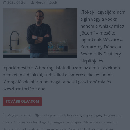
2025.09.26.
Horváth Zsolt
„Tokaj-Hegyaljára nem
a gin vagy a vodka,
hanem a whisky miatt
jöttem” – mesélte
lapunknak Mészáros-
Komáromy Dénes, a
Seven Hills Distillery
alapítója és
lepárlómestere. A bodrogkisfaludi üzem az elmúlt években
nemzetközi díjakkal, turisztikai elismerésekkel és uniós
támogatásokkal írta be magát a hazai gasztronómia és
szeszipar történetébe.
TOVÁBB OLVASOM
,
,
,
,
,
Magyarország
Bodrogkisfalud
borvidék
export
gin
italgyártás
,
,
Kőrösi Csoma Sándor Nagydíj
magyar szeszipar
Mészáros Komáromi
,
,
,
,
Dénes
párlatkészítés
prémium whisky
Seven Hills Distillery
Tokaj-