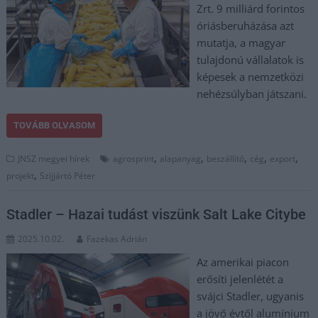
Zrt. 9 milliárd forintos
óriásberuházása azt
mutatja, a magyar
tulajdonú vállalatok is
képesek a nemzetközi
nehézsúlyban játszani.
TOVÁBB OLVASOM
,
,
,
,
,
JNSZ megyei hírek
agrosprint
alapanyag
beszállító
cég
export
,
projekt
Szijjártó Péter
Stadler – Hazai tudást viszünk Salt Lake Citybe
2025.10.02.
Fazekas Adrián
Az amerikai piacon
erősíti jelenlétét a
svájci Stadler, ugyanis
a jövő évtől alumínium