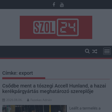
Skip
to
content
Címke:
export
Csődbe ment a tószegi Accell Hunland, a hazai
kerékpárgyártás meghatározó szereplője
2026.08.06.
Fazekas Adrián
Leállt a termelés a