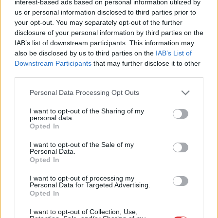
háború miatt 20-25 millió tonna gabona rekedt Ukrajnában,
interest-based ads based on personal information utilized by
us or personal information disclosed to third parties prior to
és a harcok miatt az idei termést is alig tudják learatni az
your opt-out. You may separately opt-out of the further
ukrán gazdák. A magyar külügyminiszter arról is beszélt a
disclosure of your personal information by third parties on the
luxemburgi tanácskozáson, hogy nem számít fennakadásokra
IAB’s list of downstream participants. This information may
az orosz gázszállításokban.…
also be disclosed by us to third parties on the
IAB’s List of
Downstream Participants
that may further disclose it to other
TOVÁBB OLVASOM
third parties.
Please note that this website/app uses one or more Google
,
,
Personal Data Processing Opt Outs
Magyarország
export
háború
ukrajna
services and may gather and store information including but
not limited to your visit or usage behaviour. You may click to
I want to opt-out of the Sharing of my
personal data.
grant or deny consent to Google and its third-party tags to
Opted In
use your data for below specified purposes in below Google
consent section.
I want to opt-out of the Sale of my
Personal Data.
Opted In
I want to opt-out of processing my
Personal Data for Targeted Advertising.
Opted In
I want to opt-out of Collection, Use,