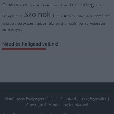
rendőrség
Orbán Viktor
polgármester
Pócs János
sport
Szolnok
tisza
tiszafüred
Szalay Ferenc
tisza-tó
tiszaföldvár
törökszentmiklós
vonat
választás
tűz
tisza part
vasút
ukrajna
önkormányzat
Nézd és hallgasd velünk!
Kiadó neve: Esélyegyenlőség és Fenntarthatóság Egyesület |
Copyright © Minden jog fenntartva!