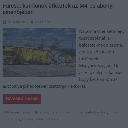
Furcsa: kamionok ütköztek az M4-es abonyi
pihenőjében
2024.04.06.
Kiss Lajos
Naponta tizenkettő egy
tucat azoknak a
baleseteknek a száma,
amik a közutakon
történnek
Magyarországon. De
azért az elég ritka eset,
hogy két kamion az
autópálya pihenőjében csattanjon ekkorát.
TOVÁBB OLVASOM
,
,
,
,
,
,
Magyarország
abonyi
elaludt
kamion
karambol
m4-es
pihenő
,
,
,
pihenőhely
román
sofőr
ütközés