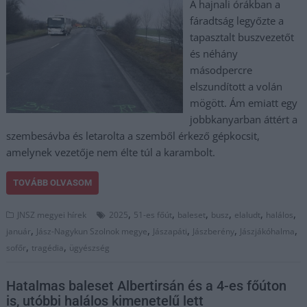
A hajnali órákban a
fáradtság legyőzte a
tapasztalt buszvezetőt
és néhány
másodpercre
elszundított a volán
mögött. Ám emiatt egy
jobbkanyarban áttért a
szembesávba és letarolta a szemből érkező gépkocsit,
amelynek vezetője nem élte túl a karambolt.
TOVÁBB OLVASOM
,
,
,
,
,
,
JNSZ megyei hírek
2025
51-es főút
baleset
busz
elaludt
halálos
,
,
,
,
,
január
Jász-Nagykun Szolnok megye
Jászapáti
Jászberény
Jászjákóhalma
,
,
sofőr
tragédia
ügyészség
Hatalmas baleset Albertirsán és a 4-es főúton
is, utóbbi halálos kimenetelű lett