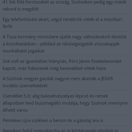
41 fok fölé forrósodott az ország, Szolnokon pedig egy másik
rekord is megdőlt
Egy telefonhívást akart, végül rendőrök vitték el a mezőtúri
férfit
A Tisza kormány minisztere újabb nagy változásokról döntött
a közoktatásban – például az iskolaigazgatók visszakapják
munkáltatói jogaikat
Sok volt az igazolatlan hiányzás, Pócs János fizetéslevonást
kapott, más fideszesek még kevesebbet vittek haza
A Szolnok megyei gazdák nagyon nem akarták a JÉGER
további üzemeltetését
Csendélet 5.0: alig balesetveszélyes lépcső és remek
állapotban levő buszmegálló mutatja, hogy Szolnok mennyire
élhető város
Pénteken újra csökken a benzin és a gázolaj ára is
Napokon belül megválasztja az új köztársasági elnököt az