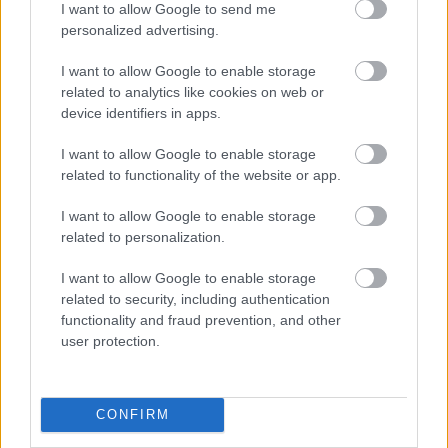
egyik gépjárműben
I want to allow Google to send me
personalized advertising.
2021.10.03.
Kiss Lajos
Mindhárom járműben
I want to allow Google to enable storage
hagyott bűnjeleket
related to analytics like cookies on web or
device identifiers in apps.
jócskán, az utolsóban
saját magát, a
I want to allow Google to enable storage
tetthelyen szundikáló
related to functionality of the website or app.
elkövetőt ugyanis
könnyű volt elkapni.
I want to allow Google to enable storage
Szolnokon akart
related to personalization.
kocsikázni a gyanúsított, ezért elvágta három gépjármű
I want to allow Google to enable storage
vezetékeit, de beindítani nem sikerült az autókat. A
related to security, including authentication
mozgalmas éjszaka után a jogsértő egyszerűen elaludt az
functionality and fraud prevention, and other
egyik megrongált járműben. Egy szolnoki lakos tett bejelentést
user protection.
a Jász-Nagykun-Szolnok Megyei Rendőr-főkapitányság
Tevékenység-irányítási Központjába. Elpanaszolta, hogy
ismeretlen személy a parkolóban hagyott gépkocsiját 2021.
CONFIRM
október 1-jén 19 óra és október 2-án 1 óra között kinyitotta,