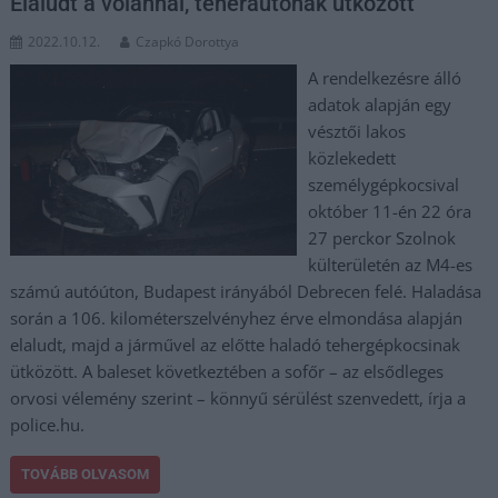
Elaludt a volánnál, teherautónak ütközött
2022.10.12.
Czapkó Dorottya
A rendelkezésre álló
adatok alapján egy
vésztői lakos
közlekedett
személygépkocsival
október 11-én 22 óra
27 perckor Szolnok
külterületén az M4-es
számú autóúton, Budapest irányából Debrecen felé. Haladása
során a 106. kilométerszelvényhez érve elmondása alapján
elaludt, majd a járművel az előtte haladó tehergépkocsinak
ütközött. A baleset következtében a sofőr – az elsődleges
orvosi vélemény szerint – könnyű sérülést szenvedett, írja a
police.hu.
TOVÁBB OLVASOM