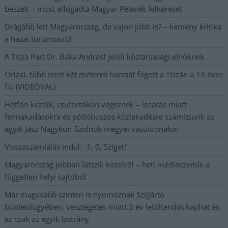
beszélt – most elfogadta Magyar Péterék felkérését
Drágább lett Magyarország, de vajon jobb is? – kemény kritika
a hazai turizmusról
A Tisza Párt Dr. Baka Andrást jelöli köztársasági elnöknek
Óriási, több mint két méteres harcsát fogott a Tiszán a 13 éves
fiú (VIDEÓVAL)
Hétfőn kezdik, csütörtökön végeznek – lezárás miatt
fennakadásokra és pótlóbuszos közlekedésre számítsunk az
egyik Jász-Nagykun-Szolnok megyei vasútvonalon
Visszaszámlálás indul: -1, 0, Sziget!
Magyarország jobban látszik közelről – heti médiaszemle a
független helyi sajtóból
Már magasabb szinten is nyomoznak Szijjártó
büntetőügyében, vesztegetés miatt 3 év letöltendőt kaphat és
ez csak az egyik botrány