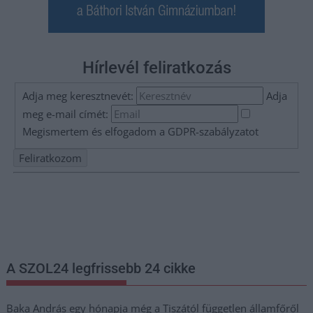
Hírlevél feliratkozás
Adja meg keresztnevét:
Adja
meg e-mail címét:
Megismertem és elfogadom a
GDPR-szabályzat
ot
Nem szeretne lemaradni semmiről? Csak egy kattintás, és hírlevelünk a
legfrissebb információkkal és exkluzív tartalmakkal hétről hétre
postaládájába érkezik!
A SZOL24 legfrissebb 24 cikke
Baka András egy hónapja még a Tiszától független államfőről