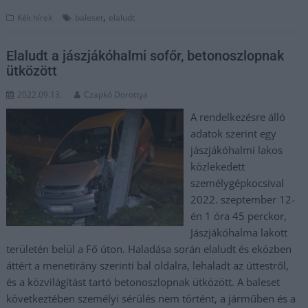
,
Kék hírek
baleset
elaludt
Elaludt a jászjákóhalmi sofőr, betonoszlopnak
ütközött
2022.09.13.
Czapkó Dorottya
A rendelkezésre álló
adatok szerint egy
jászjákóhalmi lakos
közlekedett
személygépkocsival
2022. szeptember 12-
én 1 óra 45 perckor,
Jászjákóhalma lakott
területén belül a Fő úton. Haladása során elaludt és eközben
áttért a menetirány szerinti bal oldalra, lehaladt az úttestről,
és a közvilágítást tartó betonoszlopnak ütközött. A baleset
következtében személyi sérülés nem történt, a járműben és a