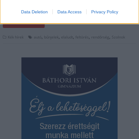
ott kutatást végzett. Az ismeretlen a műszerfalat is kibontotta,
a kesztyűtartót kitörte, és onnan…
Data Deletion
Data Access
Privacy Policy
TOVÁBB OLVASOM
,
,
,
,
,
Kék hírek
autó
bűnjelek
elaludt
feltörés
rendőrség
Szolnok