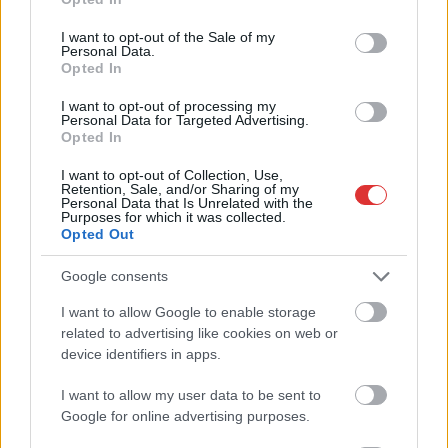
use your data for below specified purposes in below Google
okozott a tulajdonos
consent section.
I want to opt-out of the Sale of my
kertjében. Május 10-én
Personal Data.
próbált kocsit lopni egy
Opted In
nő kertjéből egy 36 éves férfi Kiskunmajsán. Amikor a
I want to opt-out of processing my
tulajdonos meghallotta a motor hangját és kinézve nem látta
Personal Data for Targeted Advertising.
az autót, kihívta a rendőrséget. A járőrök a kertben találták
Opted In
meg a kocsit, benne a tolvajt is. A részeg férfi elaludt a
I want to opt-out of Collection, Use,
kocsiban, a rendőrség közleménye szerint „feltehetően
Retention, Sale, and/or Sharing of my
Personal Data that Is Unrelated with the
elfáradt a sikertelen tolatási kísérletekben”. A kertkapun ugyan
Purposes for which it was collected.
nem talált ki a sofőr, de áthajtott néhány kaspón, egy
Opted Out
kertigépen, végül pedig…
Google consents
TOVÁBB OLVASOM
I want to allow Google to enable storage
related to advertising like cookies on web or
,
,
Kék hírek
autó
elaludt
tolvaj
device identifiers in apps.
I want to allow my user data to be sent to
Három autót is feltört Szolnokon a nem túl
Google for online advertising purposes.
élelmes férfi, aki ezután egyszerűen elaludt az