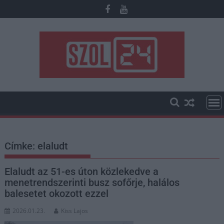
Skip
to
content
Címke:
elaludt
Elaludt az 51-es úton közlekedve a
menetrendszerinti busz sofőrje, halálos
balesetet okozott ezzel
2026.01.23.
Kiss Lajos