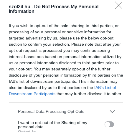
sávba ahol frontálisan összeütközött a szemből érkező
szol24.hu -
Do Not Process My Personal
járművel, mely ütközés után az rágurult a mögötte megálló
Information
személygépkocsira. A baleset következtében – az elsődleges
orvosi vélemény szerint – 2 személy könnyű sérülést
If you wish to opt-out of the sale, sharing to third parties, or
processing of your personal or sensitive information for
szenvedett.
targeted advertising by us, please use the below opt-out
section to confirm your selection. Please note that after your
TOVÁBB OLVASOM
opt-out request is processed you may continue seeing
interest-based ads based on personal information utilized by
,
,
,
JNSZ megyei hírek
baleset
elaludt
sofőr
tiszafüred
us or personal information disclosed to third parties prior to
your opt-out. You may separately opt-out of the further
A részeg tolvaj elaludt az általa éppen ellopni
disclosure of your personal information by third parties on the
készült autóban
IAB’s list of downstream participants. This information may
also be disclosed by us to third parties on the
IAB’s List of
2022.05.26.
Kiss Lajos
Downstream Participants
that may further disclose it to other
third parties.
Nem sikerült kitolatnia
a botcsinálta tolvajnak,
Please note that this website/app uses one or more Google
Personal Data Processing Opt Outs
aki saját magát
services and may gather and store information including but
not limited to your visit or usage behaviour. You may click to
I want to opt-out of the Sharing of my
buktatta le, ráadásul
personal data.
grant or deny consent to Google and its third-party tags to
komoly károkat is
Opted In