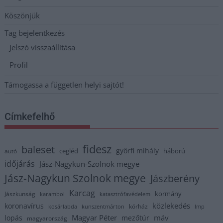
Köszönjük
Tag bejelentkezés
Jelszó visszaállítása
Profil
Támogassa a független helyi sajtót!
Címkefelhő
fidesz
baleset
györfi mihály
cegléd
háború
autó
időjárás
Jász-Nagykun-Szolnok megye
Jász-Nagykun Szolnok megye
Jászberény
Karcag
kormány
Jászkunság
karambol
katasztrófavédelem
közlekedés
koronavírus
kórház
kosárlabda
kunszentmárton
lmp
Magyar Péter
máv
lopás
mezőtúr
magyarország