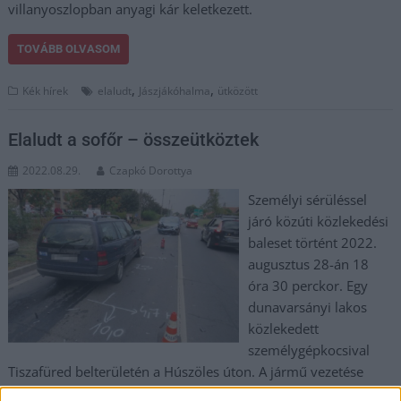
villanyoszlopban anyagi kár keletkezett.
TOVÁBB OLVASOM
,
,
Kék hírek
elaludt
Jászjákóhalma
ütközött
Elaludt a sofőr – összeütköztek
2022.08.29.
Czapkó Dorottya
Személyi sérüléssel
járó közúti közlekedési
baleset történt 2022.
augusztus 28-án 18
óra 30 perckor. Egy
dunavarsányi lakos
közlekedett
személygépkocsival
Tiszafüred belterületén a Húszöles úton. A jármű vezetése
közben elaludt, így a gépkocsi áttért a bal oldali forgalmi