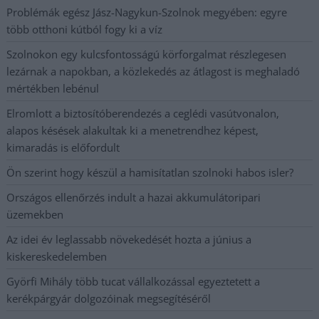
Problémák egész Jász-Nagykun-Szolnok megyében: egyre
több otthoni kútból fogy ki a víz
Szolnokon egy kulcsfontosságú körforgalmat részlegesen
lezárnak a napokban, a közlekedés az átlagost is meghaladó
mértékben lebénul
Elromlott a biztosítóberendezés a ceglédi vasútvonalon,
alapos késések alakultak ki a menetrendhez képest,
kimaradás is előfordult
Ön szerint hogy készül a hamisítatlan szolnoki habos isler?
Országos ellenőrzés indult a hazai akkumulátoripari
üzemekben
Az idei év leglassabb növekedését hozta a június a
kiskereskedelemben
Györfi Mihály több tucat vállalkozással egyeztetett a
kerékpárgyár dolgozóinak megsegítéséről