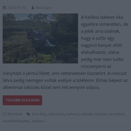
2024.10.16.
Kiss Lajos
A halálos baleset oka
egyelőre ismeretlen, de
a jelek arra utalnak,
hogy a sofőr egy
nagyívű kanyar előtt
elaludhatott, utána
pedig már nem tudta
visszanyerni az
irányítást a jármű felett, ami rettenetesen összetört. A roncsot
látva pedig nemigen voltak esélyei a túlélésre. Ehhez képest az
albertirsai ütközés közel sem lett ennyire súlyos.
TOVÁBB OLVASOM
,
,
,
,
,
,
Kék hírek
4-es főút
albertirsa
baleset
elaludt
halálos
karambol
,
mentőhelikopter
nyírtass