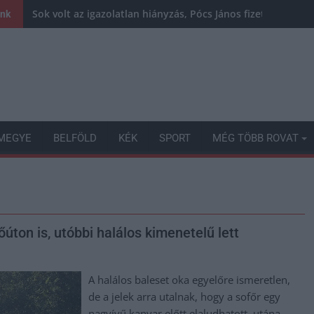
Sok volt az igazolatlan hiányzás, Pócs János fizetéslevoná
ink
MEGYE
BELFÖLD
KÉK
SPORT
MÉG TÖBB ROVAT
úton is, utóbbi halálos kimenetelű lett
A halálos baleset oka egyelőre ismeretlen,
de a jelek arra utalnak, hogy a sofőr egy
nagyívű kanyar előtt elaludhatott, utána