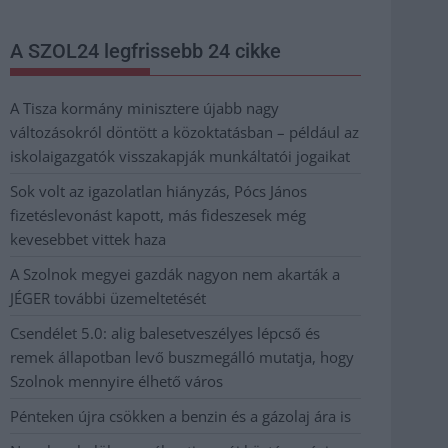
A SZOL24 legfrissebb 24 cikke
A Tisza kormány minisztere újabb nagy
változásokról döntött a közoktatásban – például az
iskolaigazgatók visszakapják munkáltatói jogaikat
Sok volt az igazolatlan hiányzás, Pócs János
fizetéslevonást kapott, más fideszesek még
kevesebbet vittek haza
A Szolnok megyei gazdák nagyon nem akarták a
JÉGER további üzemeltetését
Csendélet 5.0: alig balesetveszélyes lépcső és
remek állapotban levő buszmegálló mutatja, hogy
Szolnok mennyire élhető város
Pénteken újra csökken a benzin és a gázolaj ára is