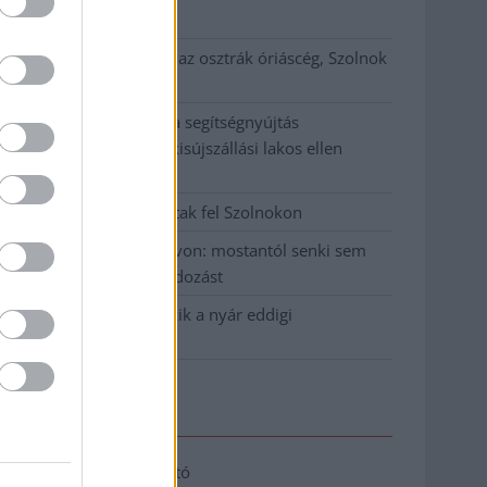
klíma
Átszervezi működését az osztrák óriáscég, Szolnok
is érintett
Tragédiába torkollott a segítségnyújtás
elmulasztása, három kisújszállási lakos ellen
emeltek vádat
Hatalmas lángok csaptak fel Szolnokon
Vízitraffipax a Tisza-tavon: mostantól senki sem
úszhatja meg a száguldozást
Szolnokra is megérkezik a nyár eddigi
legkeményebb napja
Elérhetőség
Adatkezelési tájékoztató