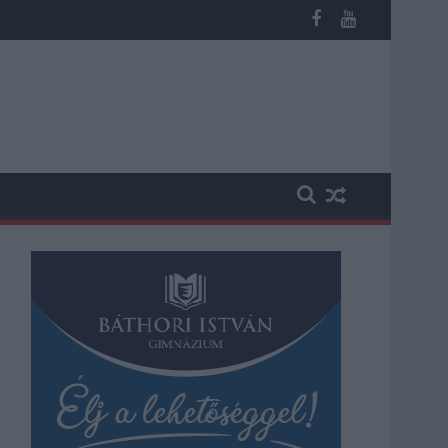
st kapott, más fideszesek még kevesebbet vittek haza