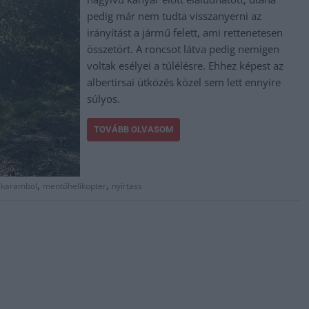
pedig már nem tudta visszanyerni az
irányítást a jármű felett, ami rettenetesen
összetört. A roncsot látva pedig nemigen
voltak esélyei a túlélésre. Ehhez képest az
albertirsai ütközés közel sem lett ennyire
súlyos.
TOVÁBB OLVASOM
,
,
,
karambol
mentőhelikopter
nyírtass