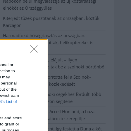
Napokon belül megválasztja az új köztársasági
elnököt az Országgyűlés
Kiterjedt tüzek pusztítanak az országban, köztük
Karcagon
Harmadfokú hőségriasztás az országban:
Szolnokon klímát javítottak, helikoptereket is
bevetettek a tüzeknél
A zárkában rosszul lett, elájult – ilyen
sonal or
körülményekről számoltak be a szolnoki börtönből
ection to
Váratlan fennakadás borította fel a Szolnok–
ou may
 personal
Kecskemét vasútvonal közlekedését
out of the
A polgármester a szolnoki cégekhez fordult: több
 downstream
száz elbocsátott dolgozón segítene
B’s List of
Csődbe ment a tószegi Accell Hunland, a hazai
er and store
kerékpárgyártás meghatározó szereplője
to grant or
Egyszer fent, egyszer lent, így festett a Duna a két
ed purposes