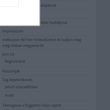
Etikai és függetlenségi alapelvek
Hirdetési árak
Hozzászólási és Moderálási Szabályzat
Impresszum
Iratkozzon fel heti hírlevelünkre és tudjon meg
még többet megyénkről!
Join Us
Regisztráció
Köszönjük
Tag bejelentkezés
Jelszó visszaállítása
Profil
Támogassa a független helyi sajtót!