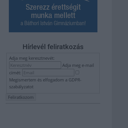
Hírlevél feliratkozás
Adja meg keresztnevét:
Adja meg e-mail
címét:
Megismertem és elfogadom a
GDPR-
szabályzat
ot
Nem szeretne lemaradni semmiről? Csak egy kattintás, és
hírlevelünk a legfrissebb információkkal és exkluzív
tartalmakkal hétről hétre postaládájába érkezik!