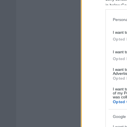
in below Go
Persona
I want t
Opted 
I want t
Opted 
I want 
Advertis
Opted 
I want t
of my P
was col
Opted 
Google 
I want t