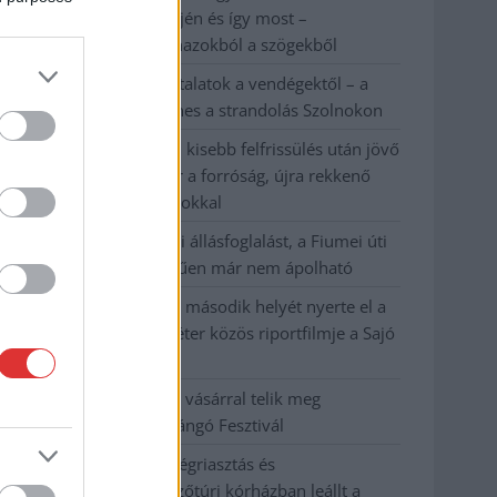
évvel ezelőtti árvíz idején és így most –
fotógyűjtemény ugyanazokból a szögekből
Ilyenek eddig a tapasztalatok a vendégektől – a
hőhullám miatt ingyenes a strandolás Szolnokon
Nem biztató: a hétvégi kisebb felfrissülés után jövő
héten megint visszatér a forróság, újra rekkenő
hőség jön, akár 38 fokokkal
Közzétették a szakértői állásfoglalást, a Fiumei úti
fák többsége szakszerűen már nem ápolható
A MÚOSZ sajtódíjának második helyét nyerte el a
Borsod24 és a Paraméter közös riportfilmje a Sajó
szennyezéséről
Tánccal, zeneszóval és vásárral telik meg
Jászberény, indul a Csángó Fesztivál
Meghosszabbított hőségriasztás és
vízkorlátozások, a mezőtúri kórházban leállt a