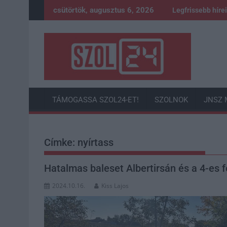
Skip
csütörtök, augusztus 6, 2026
Legfrissebb híre
to
content
TÁMOGASSA SZOL24-ET!
SZOLNOK
JNSZ 
Címke:
nyírtass
Hatalmas baleset Albertirsán és a 4-es fő
2024.10.16.
Kiss Lajos