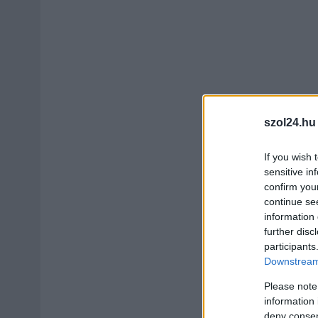
szol24.hu
If you wish 
sensitive in
confirm you
continue se
information 
further disc
participants
Downstream 
Please note
information 
deny consent