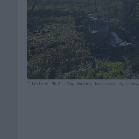
,
,
,
,
Kék hírek
4-es főút
albertirsa
baleset
elaludt
halálos