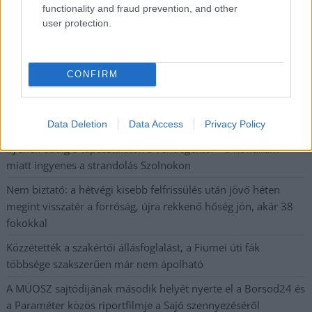
A polgármester a szolnoki cégekhez fordult: több száz
functionality and fraud prevention, and other
user protection.
elbocsátott dolgozón segítene
Csődbe ment a tószegi Accell Hunland, a hazai
kerékpárgyártás meghatározó szereplője
CONFIRM
Egyszer fent, egyszer lent, így festett a Duna a két évvel
ezelőtti árvíz idején és így most – fotógyűjtemény
ugyanazokból a szögekből
Data Deletion
Data Access
Privacy Policy
Ilyenek eddig a tapasztalatok a vendégektől – a hőhullám
miatt ingyenes a strandolás Szolnokon
Nem biztató: a hétvégi kisebb felfrissülés után jövő héten
megint visszatér a forróság, újra rekkenő hőség jön, akár 38
fokokkal
Közzétették a szakértői állásfoglalást, a Fiumei úti fák
többsége szakszerűen már nem ápolható
A MÚOSZ sajtódíjának második helyét nyerte el a Borsod24 és
a Paraméter közös riportfilmje a Sajó szennyezéséről