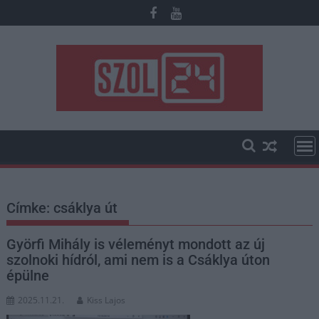
Skip
to
content
Címke:
csáklya út
Györfi Mihály is véleményt mondott az új
szolnoki hídról, ami nem is a Csáklya úton
épülne
2025.11.21.
Kiss Lajos