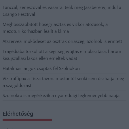
Tánccal, zeneszóval és vásárral telik meg Jászberény, indul a
Csángó Fesztivál
Meghosszabbított hőségriasztás és vízkorlátozások, a
mezőtúri kórházban leállt a klíma
Átszervezi működését az osztrák óriáscég, Szolnok is érintett
Tragédiába torkollott a segítségnyújtás elmulasztása, három
kisújszállási lakos ellen emeltek vádat
Hatalmas lángok csaptak fel Szolnokon
Vízitraffipax a Tisza-tavon: mostantól senki sem úszhatja meg
a száguldozást
Szolnokra is megérkezik a nyár eddigi legkeményebb napja
Elérhetőség