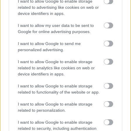
I want to allow Google to enable storage
A Szolnok megyei gazdák nagyon nem akarták a JÉGER
related to advertising like cookies on web or
további üzemeltetését
device identifiers in apps.
Csendélet 5.0: alig balesetveszélyes lépcső és remek
I want to allow my user data to be sent to
állapotban levő buszmegálló mutatja, hogy Szolnok mennyire
Google for online advertising purposes.
élhető város
I want to allow Google to send me
Pénteken újra csökken a benzin és a gázolaj ára is
personalized advertising.
Napokon belül megválasztja az új köztársasági elnököt az
Országgyűlés
I want to allow Google to enable storage
related to analytics like cookies on web or
Kiterjedt tüzek pusztítanak az országban, köztük Karcagon
device identifiers in apps.
Harmadfokú hőségriasztás az országban: Szolnokon klímát
I want to allow Google to enable storage
javítottak, helikoptereket is bevetettek a tüzeknél
related to functionality of the website or app.
A zárkában rosszul lett, elájult – ilyen körülményekről
I want to allow Google to enable storage
számoltak be a szolnoki börtönből
related to personalization.
Váratlan fennakadás borította fel a Szolnok–Kecskemét
I want to allow Google to enable storage
vasútvonal közlekedését
related to security, including authentication