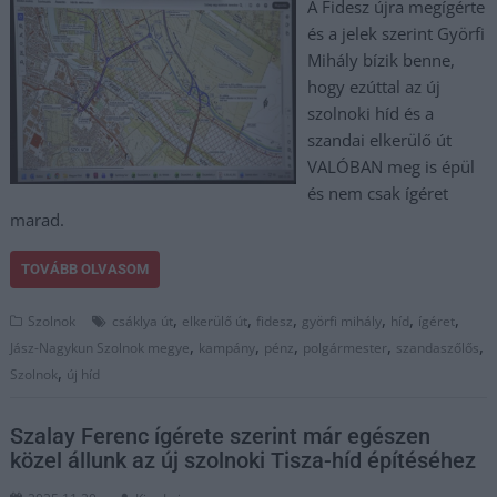
A Fidesz újra megígérte
és a jelek szerint Györfi
Mihály bízik benne,
hogy ezúttal az új
szolnoki híd és a
szandai elkerülő út
VALÓBAN meg is épül
és nem csak ígéret
marad.
TOVÁBB OLVASOM
,
,
,
,
,
,
Szolnok
csáklya út
elkerülő út
fidesz
györfi mihály
híd
ígéret
,
,
,
,
,
Jász-Nagykun Szolnok megye
kampány
pénz
polgármester
szandaszőlős
,
Szolnok
új híd
Szalay Ferenc ígérete szerint már egészen
közel állunk az új szolnoki Tisza-híd építéséhez