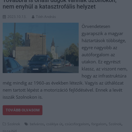
nem enyhül a katasztrofális helyzet
2023.10.13.
Tóth András
Örvendetesen
gyarapszik a magyar
háztartások többsége,
egyre nagyobb az
autóforgalom az
utakon. Ez egyrészt
klassz, az viszont nem,
hogy az infrastruktúra
még mindig az 1960-as években létezik. Vagyis az úthálózat
nem tartott lépést a motorizáció fejlődésével. Ennek a levét
isszák Szolnokon is.
TOVÁBB OLVASOM
,
,
,
,
,
Szolnok
belváros
csáklya út
csúcsforgalom
forgalom
Szolnok
tisza-híd