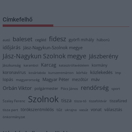
Címkefelhő
fidesz
baleset
györfi mihály
cegléd
háború
autó
időjárás
Jász-Nagykun-Szolnok megye
Jász-Nagykun Szolnok megye
Jászberény
Karcag
kormány
Jászkunság
karambol
katasztrófavédelem
közlekedés
koronavírus
kórház
kosárlabda
kunszentmárton
lmp
Magyar Péter
máv
lopás
mezőtúr
magyarország
rendőrség
Orbán Viktor
polgármester
Pócs János
sport
Szolnok
tisza
tiszafüred
Szalay Ferenc
tisza-tó
tiszaföldvár
törökszentmiklós
vonat
választás
tűz
tisza part
vasút
ukrajna
önkormányzat