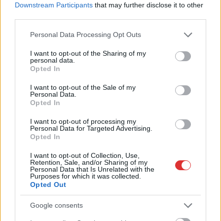
Downstream Participants
that may further disclose it to other
Adja meg keresztnevét:
Adja
third parties.
meg e-mail címét:
Megismertem és elfogadom a
GDPR-szabályzat
ot
Please note that this website/app uses one or more Google
Personal Data Processing Opt Outs
services and may gather and store information including but
not limited to your visit or usage behaviour. You may click to
I want to opt-out of the Sharing of my
personal data.
grant or deny consent to Google and its third-party tags to
Opted In
Nem szeretne lemaradni semmiről? Csak egy kattintás, és hírlevelünk a
use your data for below specified purposes in below Google
legfrissebb információkkal és exkluzív tartalmakkal hétről hétre
consent section.
I want to opt-out of the Sale of my
Personal Data.
postaládájába érkezik!
Opted In
I want to opt-out of processing my
A SZOL24 legfrissebb 24 cikke
Personal Data for Targeted Advertising.
Opted In
I want to opt-out of Collection, Use,
A Tisza kormány minisztere újabb nagy változásokról döntött
Retention, Sale, and/or Sharing of my
a közoktatásban – például az iskolaigazgatók visszakapják
Personal Data that Is Unrelated with the
Purposes for which it was collected.
munkáltatói jogaikat
Opted Out
Sok volt az igazolatlan hiányzás, Pócs János fizetéslevonást
Google consents
kapott, más fideszesek még kevesebbet vittek haza