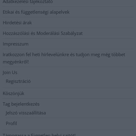
Adatkezelési tájékoztató
Etikai és függetlenségi alapelvek
Hirdetési árak
Hozzászólási és Moderálási Szabályzat
Impresszum
Iratkozzon fel heti hírlevelünkre és tudjon meg még többet
megyénkről!
Join Us
Regisztráció
Köszönjük
Tag bejelentkezés
Jelszó visszaállítása
Profil
Támogassa a független helyi sajtót!