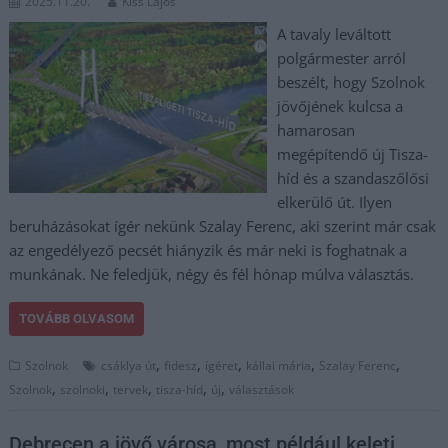
2025.11.20.
Kiss Lajos
A tavaly leváltott
polgármester arról
beszélt, hogy Szolnok
jövőjének kulcsa a
hamarosan
megépítendő új Tisza-
híd és a szandaszőlősi
elkerülő út. Ilyen
beruházásokat ígér nekünk Szalay Ferenc, aki szerint már csak
az engedélyező pecsét hiányzik és már neki is foghatnak a
munkának. Ne feledjük, négy és fél hónap múlva választás.
TOVÁBB OLVASOM
,
,
,
,
,
Szolnok
csáklya út
fidesz
ígéret
kállai mária
Szalay Ferenc
,
,
,
,
,
Szolnok
szolnoki
tervek
tisza-híd
új
választások
Debrecen a jövő városa, most például keleti