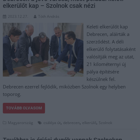
elkerülőt kap – Szolnok csak nézi
2023.12.27.
Tóth András
Keleti elkerülőt kap
Debrecen, aláírták a
szerződést. A déli
elkerülő folytatásaként
valósítják meg az utat,
21 kilométernyi új
pálya építésére
készülnek fel.
Debrecen ezerrel fejlődik, miközben Szolnok egy helyben
toporog.
TOVÁBB OLVASOM
,
,
,
Magyarország
csáklya út
debrecen
elkerülő
Szolnok
Továbbra is óriási dugók vannak Szolnokon,