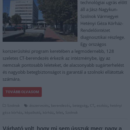
technológiai ugrás előtt
áll a Jász-Nagykun-
Szolnok Vármegyei
Hetényi Géza Kórház-
Rendelőintézet
diagnosztikai részlege.
Egy országos
korszerűsítési program keretében a legmodernebb, 128
szeletes CT-berendezés érkezik az intézménybe, így az
nemcsak pontosabb leleteket, de alacsonyabb sugárterhelést
és nagyobb betegbiztonságot is garantál a szolnoki ellátottak
számára.
TOVÁBB OLVASOM
,
,
,
,
,
Szolnok
átszervezés
berendezés
betegség
CT
eszköz
hetényi
,
,
,
,
géza kórház
képalkotó
kórház
lelet
Szolnok
Várható volt, hogy mi sem ússzuk meg: nagy a