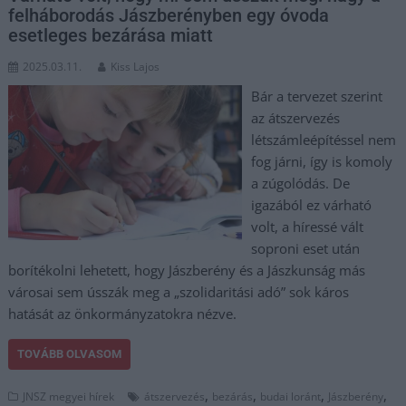
felháborodás Jászberényben egy óvoda
esetleges bezárása miatt
2025.03.11.
Kiss Lajos
Bár a tervezet szerint
az átszervezés
létszámleépítéssel nem
fog járni, így is komoly
a zúgolódás. De
igazából ez várható
volt, a híressé vált
soproni eset után
borítékolni lehetett, hogy Jászberény és a Jászkunság más
városai sem ússzák meg a „szolidaritási adó” sok káros
hatását az önkormányzatokra nézve.
TOVÁBB OLVASOM
,
,
,
,
JNSZ megyei hírek
átszervezés
bezárás
budai loránt
Jászberény