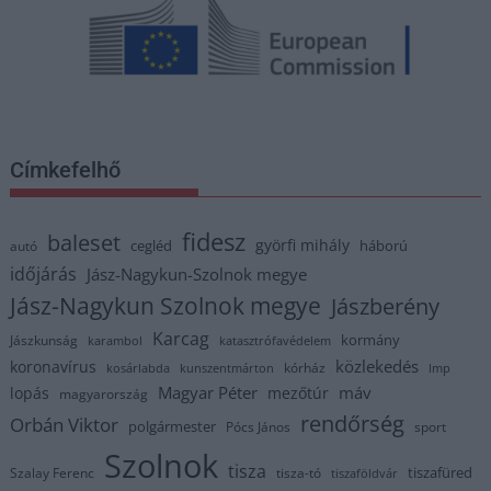
Címkefelhő
fidesz
baleset
györfi mihály
cegléd
háború
autó
időjárás
Jász-Nagykun-Szolnok megye
Jász-Nagykun Szolnok megye
Jászberény
Karcag
kormány
Jászkunság
karambol
katasztrófavédelem
közlekedés
koronavírus
kórház
kosárlabda
kunszentmárton
lmp
Magyar Péter
máv
lopás
mezőtúr
magyarország
rendőrség
Orbán Viktor
polgármester
Pócs János
sport
Szolnok
tisza
tiszafüred
Szalay Ferenc
tisza-tó
tiszaföldvár