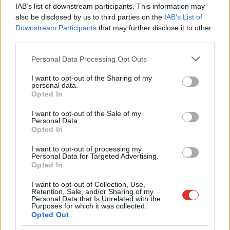
Az idei év leglassabb növekedését hozta a június a
IAB’s list of downstream participants. This information may
kiskereskedelemben
also be disclosed by us to third parties on the
IAB’s List of
Downstream Participants
that may further disclose it to other
Györfi Mihály több tucat vállalkozással egyeztetett a
third parties.
kerékpárgyár dolgozóinak megsegítéséről
Please note that this website/app uses one or more Google
Personal Data Processing Opt Outs
41 fok fölé forrósodott az ország, Szolnokon pedig egy másik
services and may gather and store information including but
rekord is megdőlt
not limited to your visit or usage behaviour. You may click to
I want to opt-out of the Sharing of my
personal data.
grant or deny consent to Google and its third-party tags to
Egy telefonhívást akart, végül rendőrök vitték el a mezőtúri
Opted In
use your data for below specified purposes in below Google
férfit
consent section.
I want to opt-out of the Sale of my
Personal Data.
A Tisza kormány minisztere újabb nagy változásokról döntött
Opted In
a közoktatásban – például az iskolaigazgatók visszakapják
munkáltatói jogaikat
I want to opt-out of processing my
Personal Data for Targeted Advertising.
Opted In
Sok volt az igazolatlan hiányzás, Pócs János fizetéslevonást
kapott, más fideszesek még kevesebbet vittek haza
I want to opt-out of Collection, Use,
Retention, Sale, and/or Sharing of my
A Szolnok megyei gazdák nagyon nem akarták a JÉGER
Personal Data that Is Unrelated with the
Purposes for which it was collected.
további üzemeltetését
Opted Out
Csendélet 5.0: alig balesetveszélyes lépcső és remek