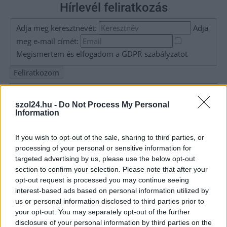
Hírlevél feliratkozás
Adja meg keresztnevét:
Adja
meg e-mail címét:
Megismertem és elfogadom a
GDPR-szabályzat
ot
Nem szeretne lemaradni semmiről? Csak egy kattintás, és hírlevelünk a
szol24.hu -
Do Not Process My Personal
legfrissebb információkkal és exkluzív tartalmakkal hétről hétre
Information
postaládájába érkezik!
If you wish to opt-out of the sale, sharing to third parties, or
processing of your personal or sensitive information for
A SZOL24 legfrissebb 24 cikke
targeted advertising by us, please use the below opt-out
section to confirm your selection. Please note that after your
opt-out request is processed you may continue seeing
Ön szerint hogy készül a hamisítatlan szolnoki habos isler?
interest-based ads based on personal information utilized by
Országos ellenőrzés indult a hazai akkumulátoripari
us or personal information disclosed to third parties prior to
üzemekben
your opt-out. You may separately opt-out of the further
disclosure of your personal information by third parties on the