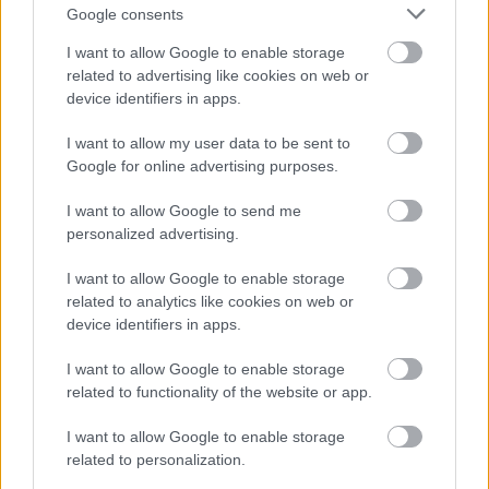
Google consents
állapotban levő buszmegálló mutatja, hogy Szolnok mennyire
élhető város
I want to allow Google to enable storage
related to advertising like cookies on web or
Pénteken újra csökken a benzin és a gázolaj ára is
device identifiers in apps.
Napokon belül megválasztja az új köztársasági elnököt az
I want to allow my user data to be sent to
Országgyűlés
Google for online advertising purposes.
Kiterjedt tüzek pusztítanak az országban, köztük Karcagon
I want to allow Google to send me
Harmadfokú hőségriasztás az országban: Szolnokon klímát
personalized advertising.
javítottak, helikoptereket is bevetettek a tüzeknél
I want to allow Google to enable storage
A zárkában rosszul lett, elájult – ilyen körülményekről
related to analytics like cookies on web or
számoltak be a szolnoki börtönből
device identifiers in apps.
Váratlan fennakadás borította fel a Szolnok–Kecskemét
I want to allow Google to enable storage
vasútvonal közlekedését
related to functionality of the website or app.
A polgármester a szolnoki cégekhez fordult: több száz
I want to allow Google to enable storage
elbocsátott dolgozón segítene
related to personalization.
Csődbe ment a tószegi Accell Hunland, a hazai